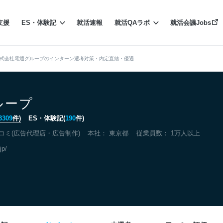
支援
ES・体験記
就活速報
就活QAラボ
就活会議Jobs
式会社電通グループのインターン選考対策・内定直結・優遇
ループ
3309
件)
ES・体験記(
190
件)
コミ(広告代理店・広告制作)
本社：
東京都
従業員数： 1万人以上
jp/