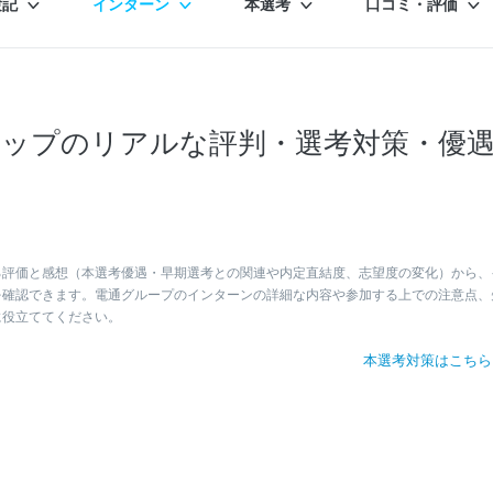
験記
インターン
本選考
口コミ・評価
ップのリアルな評判・選考対策・優
る評価と感想（本選考優遇・早期選考との関連や内定直結度、志望度の変化）から、
を確認できます。電通グループのインターンの詳細な内容や参加する上での注意点、
に役立ててください。
本選考対策はこち