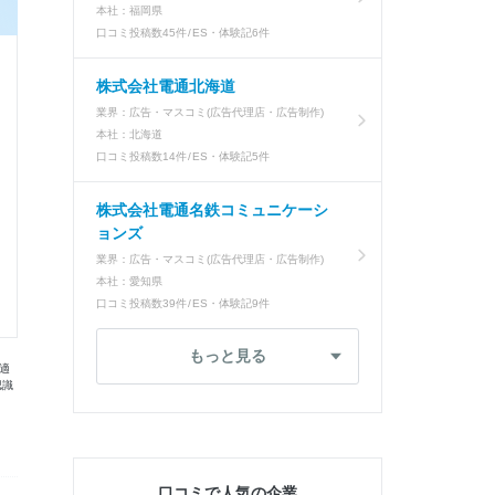
本社：
福岡県
口コミ投稿数
45件
ES・体験記
6件
株式会社電通北海道
業界：
広告・マスコミ(広告代理店・広告制作)
本社：
北海道
口コミ投稿数
14件
ES・体験記
5件
株式会社電通名鉄コミュニケーシ
ョンズ
業界：
広告・マスコミ(広告代理店・広告制作)
本社：
愛知県
口コミ投稿数
39件
ES・体験記
9件
もっと見る
適
認識
口コミで人気の企業