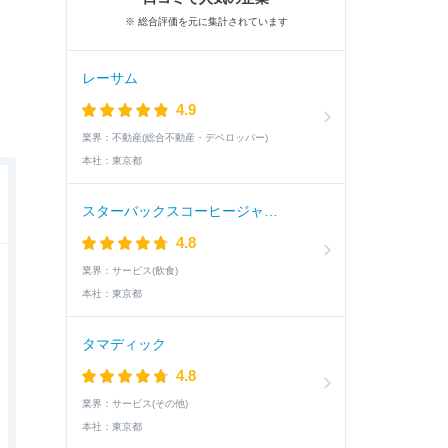
※ 総合評価を元に集計されています
レーサム
4.9
業界：
不動産(総合不動産・デベロッパー)
本社：
東京都
スターバックスコーヒージャパン
4.8
業界：
サービス(飲食)
本社：
東京都
タマディック
4.8
業界：
サービス(その他)
本社：
東京都