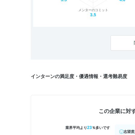
メンターのコミット
3.5
インターンの満足度・優遇情報・選考難易度
この企業に対
23
業界平均より
％多いです
志望度