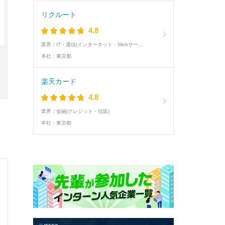
リクルート
4.8
業界：
IT・通信(インターネット・Webサービス)
本社：
東京都
楽天カード
4.8
業界：
金融(クレジット・信販)
本社：
東京都