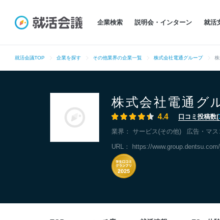
企業検索
説明会・インターン
就活
就活会議TOP
企業を探す
その他業界の企業一覧
株式会社電通グループ
株
株式会社電通グ
4.4
口コミ投稿数(
業界：
サービス(その他)
広告・マス
URL：
https://www.group.dentsu.com/