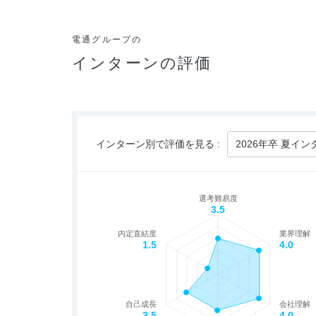
電通グループの
インターンの評価
インターン別で評価を見る :
選考難易度
3.5
内定直結度
業界理解
1.5
4.0
自己成長
会社理解
3.5
4.0