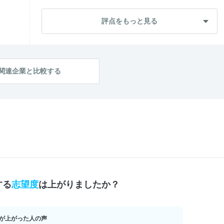
自己成長
3.5
評点をもっと見る
内定直結度
1.5
学生のレベル
3.5
テーマの面白さ
4.0
関連企業と比較する
する
志望度
は上がりましたか？
が上がった人の声