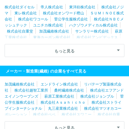
株式会社ダイセル
帝人株式会社
東洋紡株式会社
株式会社ノジ
マ
東レ株式会社
株式会社オンワード樫山
ＳＵＭＩＮＯＥ株式
会社
株式会社ワコール
菅公学生服株式会社
株式会社ＮＢＣメ
ッシュテック
ユニチカ株式会社
ハクゾウメディカル株式会社
株式会社自重堂
加茂繊維株式会社
サンラリー株式会社
萩原
工業株式会社
東海カーボン株式会社
株式会社アンビデックス
丸井織物株式会社
株式会社エドウイン
萩原株式会社
株式会
社マツオカコーポレーション
大栄既製服株式会社
日本バイリー
もっと見る
ン株式会社
前田工繊株式会社
日本毛織株式会社
太陽工業株式
会社
株式会社オーセンティック
株式会社トンボ
西川テックス
株式会社
メーカー・製造業(繊維) の企業をすべて見る
加茂繊維株式会社
エンドライン株式会社
リバテープ製薬株式会
社
株式会社越智工業所
桑村繊維株式会社
株式会社エフアンド
エイノンウーブンズ
萩原工業株式会社
株式会社ジョンブル
菅
公学生服株式会社
株式会社Ａｓａｈｉｃｈｏ
株式会社ストライ
プインターナショナル
丸三産業株式会社
株式会社マツオカコー
ポレーション
株式会社ベベ
株式会社スワニー
株式会社自重
堂
株式会社エムファースト
ハクゾウメディカル株式会社
呉羽
テック株式会社
株式会社ルールド
東レ・アムテックス株式会社
もっと見る