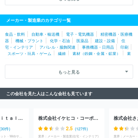
東洋紡株式会社
株式会社オーツカ
丸井織物株式会社
山越株
式会社
助野株式会社
テックワン株式会社
ＫＢセーレン株式会
社
となみ織物株式会社
株式会社アミーゴ
株式会社ロマンス小
メーカー・製造業のカテゴリ一覧
杉
太陽工業株式会社
グンゼ株式会社
大阪染工株式会社
ユ
ニチカ株式会社
日本毛織株式会社
株式会社テザック
大栄既製
食品・飲料
自動車・輸送機
電子・電気機器
精密機器・医療機
服株式会社
ギャレックス株式会社
東海サーモ株式会社
ハビッ
器
機械・プラント
化学・石油
医薬品
建設・設備
住
クス株式会社
株式会社ワコール
芦森工業株式会社
株式会社ラ
宅・インテリア
アパレル・服飾関連
事務機器・日用品
印刷
ピーヌ
セーレン株式会社
株式会社いづみドレス
高安株式会
スポーツ・玩具・ゲーム
繊維
素材（鉄鋼・金属・鉱業）
素
社
西川テックス株式会社
株式会社ダイセル
ダイニック株式会
材（ゴム・ガラス・セラミックス）
素材（紙・パルプ）
素材
社
東海染工株式会社
東レ・テキスタイル株式会社
シンコール
（その他）
農林・水産
たばこ・飼料
その他
株式会社
帝人株式会社
ＳＵＭＩＮＯＥ株式会社
サンラリー株
もっと見る
式会社
前田工繊株式会社
花菱縫製株式会社
帝國纎維株式会
社
日本バイリーン株式会社
株式会社アンビデックス
株式会社
オーセンティック
株式会社ＣＡ４ＬＡ
東海カーボン株式会社
この会社を見た人はこんな会社も見ています
株式会社ノジマ
株式会社アドフロー
株式会社東京芸夢
株式
会社セルタン
株式会社ＮＢＣメッシュテック
株式会社シュガ
ー・マトリックス
オンヨネ株式会社
株式会社オンワード樫山
東レ株式会社
エムズグレィシー株式会社
株式会社エドウイン
ＬＩＮＥ Ｄｉｇｉｔａｌ Ｆｒｏｎｔｉｅｒ株式会社
株式会社イケヒコ・コーポレーション
株式会社さ
株式会社トンボ
ＲＩＶＥＲ ＦＩＥＬＤ株式会社
渡辺化成株式
会社
萩原株式会社
株式会社ＴＷＥＬＶＥ
株式会社和多屋
2.5
(30件)
(127件)
ＫＡＺＥＮ ＷＬＤ株式会社
株式会社チヨダ
ノシロ合繊株式会
IT・通信(インターネット・Webサービス)
業界：
メーカー・製造業(住宅・インテリア)
業界：
メーカー・