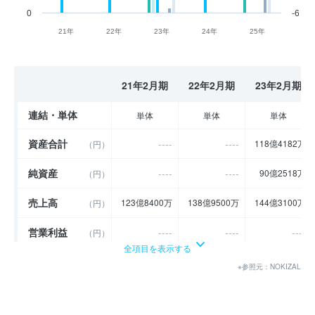
0
-6
21年
22年
23年
24年
25年
21年2月期
22年2月期
23年2月期
連結・単体
単体
単体
単体
資産合計
----
----
118億4182万
（円）
純資産
----
----
90億2518万
（円）
売上高
123億8400万
138億9500万
144億3100万
（円）
営業利益
----
----
----
（円）
全項目を表示する
経常利益
----
----
----
（円）
※参照元：NOKIZAL
当期純利益
----
----
4億2035万
（円）