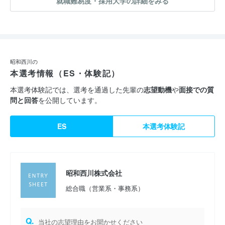
就職難易度・採用大学の詳細をみる
昭和西川の
本選考情報（ES・体験記）
本選考体験記では、選考を通過した先輩の
志望動機
や
面接での質
問と回答
を公開しています。
ES
本選考体験記
昭和西川株式会社
総合職（営業系・事務系）
Q.
当社の志望理由をお聞かせください