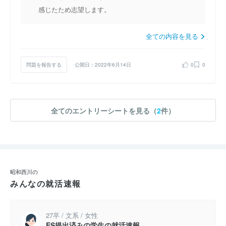
感じたため志望します。
全ての内容を見る
問題を報告する
公開日：2022年6月14日
0
0
全てのエントリーシートを見る（
2
件）
昭和西川の
みんなの就活速報
27卒 / 文系 / 女性
ES提出済みの学生の就活速報