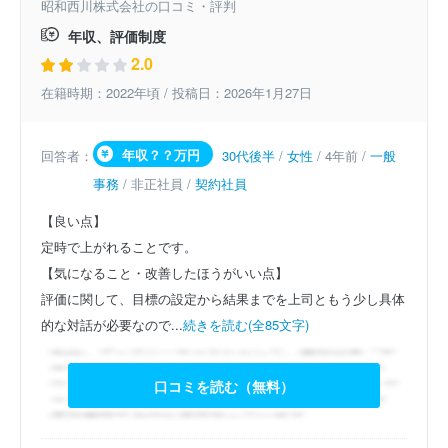
昭和西川株式会社の口コミ・評判
年収、評価制度
2.0
在籍時期：2022年頃 / 投稿日：2026年1月27日
年収？？万円
回答者：
30代後半
/
女性
/ 4年前 /
一般
事務
/ 非正社員 /
契約社員
【良い点】
定時で上がれることです。
【気になること・改善したほうがいい点】
評価に関して、目標の設定から結果までを上司ともう少し具体
的な対話が必要なので...
続きを読む(全85文字)
口コミを読む（無料）