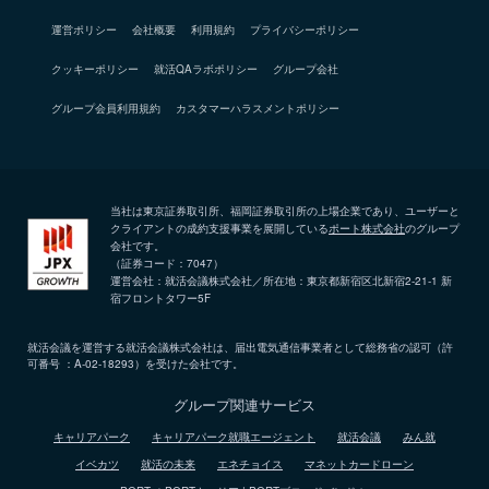
運営ポリシー
会社概要
利用規約
プライバシーポリシー
クッキーポリシー
就活QAラボポリシー
グループ会社
グループ会員利用規約
カスタマーハラスメントポリシー
当社は東京証券取引所、福岡証券取引所の上場企業であり、ユーザーと
クライアントの成約支援事業を展開している
ポート株式会社
のグループ
会社です。
（証券コード：7047）
運営会社：就活会議株式会社／所在地：東京都新宿区北新宿2-21-1 新
宿フロントタワー5F
就活会議を運営する就活会議株式会社は、届出電気通信事業者として総務省の認可（許
可番号 ：A-02-18293）を受けた会社です。