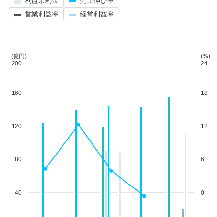
利益余剰金
売上伸び率
営業利益率
経常利益率
(億円)
(%)
200
24
160
18
120
12
80
6
40
0