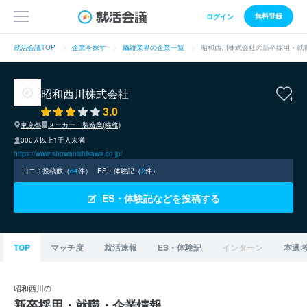
無料登録
ログイン
就活会議TOP
企業を探す
繊維業界の企業一覧
昭和西川株式会社の新卒採用・就
昭和西川株式会社
3.0
東京都
メーカー・製造業(繊維)
300人以上1千人未満
https://www.showanishikawa.co.jp/
口コミ投稿数（
64
件）
ES・体験記（
2
件）
ES・体験記などを投稿する
TOP
マッチ度
就活速報
ES・体験記
インターン
本選
昭和西川の
新卒採用・就職・企業情報