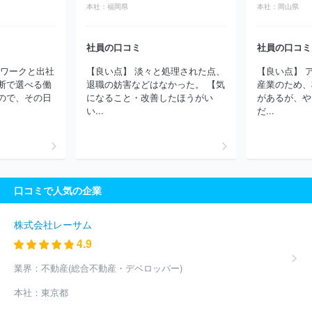
社
ホクモウ株式会社
廣島織染協同組合
株式会社クロダハウ
本社：
福岡県
本社：
岡山県
ス
有限会社サーティーンストラット
株式会社ウメダニット
片
倉工業株式会社
株式会社日東社
株式会社森常染工
カジナイロ
ン株式会社
株式会社二条丸八
龍宮株式会社
倉敷繊維加工株式
社員の口コミ
社員の口コミ
会社
ユニ・チャーム国光ノンウーヴン株式会社
株式会社ヤマヨ
トワークと出社
【良い点】 淡々と処理された点、
【良い点】 
テクスタイル
日本キャンバス株式会社
七福タオル株式会社
ほ
断で選べる働
退職の妨害などはなかった。 【気
産業のため、
か(1421件)
ので、その日
になること・改善したほうがい
があるが、や
い...
だ...
口コミで人気の企業
株式会社レーサム
4.9
業界：
不動産(総合不動産・デベロッパー)
本社：
東京都