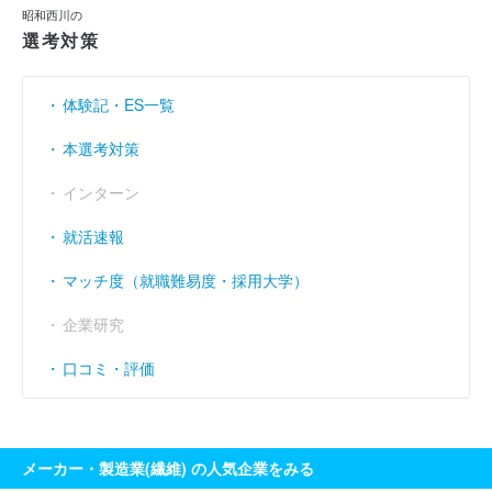
利益余剰金
----
----
87億6435万
（円）
昭和西川の
選考対策
売上伸び率
4.29
12.2
3.86
（％）
営業利益率
----
----
----
（％）
体験記・ES一覧
経常利益率
----
----
----
本選考対策
（％）
インターン
就活速報
マッチ度（就職難易度・採用大学）
企業研究
口コミ・評価
メーカー・製造業(繊維) の人気企業をみる