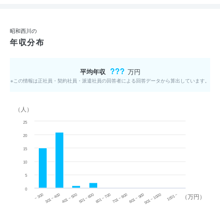
昭和西川の
年収分布
???
平均年収
万円
※この情報は正社員・契約社員・派遣社員の回答者による回答データから算出しています。
（人）
25
20
15
10
5
0
~ 300
701 ~ 800
301 ~ 400
801 ~ 900
401 ~ 500
901 ~ 1000
501 ~ 600
601 ~ 700
1001 ~
（万円）