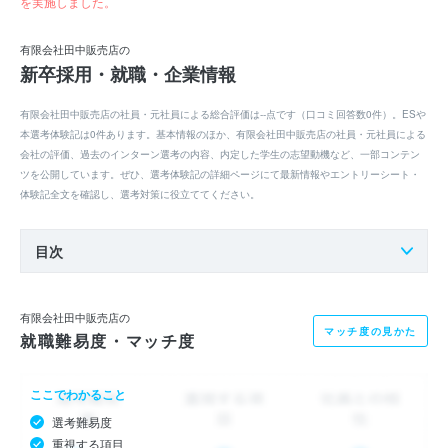
を実施しました。
有限会社田中販売店の
新卒採用・就職・企業情報
有限会社田中販売店の社員・元社員による総合評価は--点です（口コミ回答数0件）。ESや
本選考体験記は0件あります。基本情報のほか、有限会社田中販売店の社員・元社員による
会社の評価、過去のインターン選考の内容、内定した学生の志望動機など、一部コンテン
ツを公開しています。ぜひ、選考体験記の詳細ページにて最新情報やエントリーシート・
体験記全文を確認し、選考対策に役立ててください。
目次
有限会社田中販売店の
マッチ度の見かた
就職難易度・マッチ度
ここでわかること
選考難易度
重視する項目