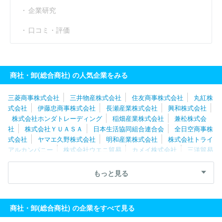
企業研究
口コミ・評価
商社・卸(総合商社) の人気企業をみる
三菱商事株式会社
三井物産株式会社
住友商事株式会社
丸紅株
式会社
伊藤忠商事株式会社
長瀬産業株式会社
興和株式会社
株式会社ホンダトレーディング
稲畑産業株式会社
兼松株式会
社
株式会社ＹＵＡＳＡ
日本生活協同組合連合会
全日空商事株
式会社
ヤマエ久野株式会社
明和産業株式会社
株式会社トライ
アルカンパニー
株式会社ウエニ貿易
カメイ株式会社
三洋貿易
株式会社
富士貿易株式会社
Ｕｍｉｏｓ株式会社
三菱電機トレ
ーディング株式会社
野村貿易株式会社
全日本食品株式会社
株
もっと見る
式会社交洋
豊田通商株式会社
双日株式会社
四電ビジネス株式
会社
古河産業株式会社
エルライズ株式会社
商社・卸(総合商社) の企業をすべて見る