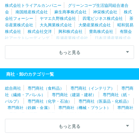
株式会社トライアルカンパニー
グリーンコープ生活協同組合連合
会
南国殖産株式会社
麻生商事株式会社
神栄株式会社
株式
会社フォーシー
ヤマエ久野株式会社
四電ビジネス株式会社
茶
谷産業株式会社
大丸興業株式会社
大榮産業株式会社
昭和貿易
株式会社
株式会社交洋
興和株式会社
豊島株式会社
有限会
社アークトレーディング
長瀬産業株式会社
日本流通産業株式会
社
野村貿易株式会社
豊田通商株式会社
株式会社吉田産業
カメイ株式会社
コープデリ生活協同組合連合会
株式会社栗林商
もっと見る
会
株式会社三ッ輪商会
株式会社角弘
富永物産株式会社
株
式会社インターオフィス
スウォッチグループジャパン株式会社
日本ダイレックス株式会社
田辺商事株式会社
昭光通商株式会
商社・卸のカテゴリ一覧
社
生活クラブ事業連合生活協同組合連合会
株式会社プリンスト
ン
日本アムウェイ合同会社
国内通商株式会社
株式会社ＪＲ東
総合商社
専門商社（食料品）
専門商社（インテリア）
専門商
日本商事
株式会社トーヨーコーポレーション
イオントップバリ
社（繊維・アパレル）
専門商社（建築・建材）
専門商社（紙・
ュ株式会社
株式会社野澤組
日本生活協同組合連合会
三菱電機
パルプ）
専門商社（化学・石油）
専門商社（医薬品・化粧品）
トレーディング株式会社
モンテ物産株式会社
株式会社バイテッ
専門商社（鉄鋼・金属）
専門商社（機械・プラント）
専門商社
クホールディングス
株式会社シムコ
東レインターナショナル株
（電子・電気機器・OA機器）
専門商社（自動車関連・輸送用機
式会社
三洋貿易株式会社
株式会社シジシージャパン
株式会社
器）
専門商社（医療機器）
専門商社（文具・事務用品・日用
三栄コーポレーション
株式会社三ツ波
株式会社マツボー
パル
もっと見る
品）
専門商社（スポーツ・レジャー用品）
専門商社（その他）
システム生活協同組合連合会
コーンズ・アンド・カンパニー・リミ
テッド
明和産業株式会社
双日株式会社
カーギルジャパン合同