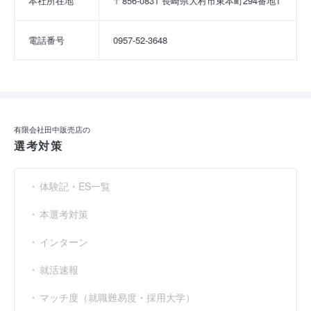
本社所在地
〒856-0831 長崎県大村市東本町294番地1
電話番号
0957-52-3648
有限会社田中販売店の
選考対策
体験記・ES一覧
本選考対策
インターン
就活速報
マッチ度（就職難易度・採用大学）