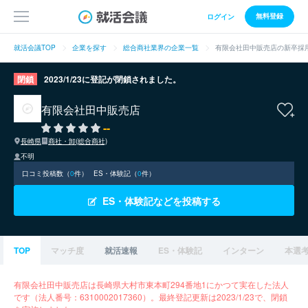
無料登録
ログイン
就活会議TOP
企業を探す
総合商社業界の企業一覧
有限会社田中販売店の新卒採
閉鎖
2023/1/23に登記が閉鎖されました。
有限会社田中販売店
--
長崎県
商社・卸(総合商社)
不明
口コミ投稿数（
0
件）
ES・体験記（
0
件）
ES・体験記などを投稿する
TOP
マッチ度
就活速報
ES・体験記
インターン
本選
有限会社田中販売店は長崎県大村市東本町294番地1にかつて実在した法人
です（法人番号：6310002017360）。最終登記更新は2023/1/23で、閉鎖