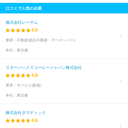
会社
株式会社ＹＵＡＳＡ
ジャパンマシナリー株式会社
森村商
口コミで人気の企業
事株式会社
東工コーセン株式会社
株式会社ウエニ貿易
Ｕｍｉ
ｏｓ株式会社
株式会社コーレンス
兼松株式会社
ラサ商事株式
会社
カネダ株式会社
株式会社日立国際ビジネス
全日空商事株
株式会社レーサム
式会社
住友商事パワー＆モビリティ株式会社
全日本食品株式会
4.9
社
三菱商事株式会社
ビオメリュー・ジャパン株式会社
富士貿
易株式会社
アディダスジャパン株式会社
株式会社コスモトレー
業界：
不動産(総合不動産・デベロッパー)
ドアンドサービス
敦井産業株式会社
ハインツ日本株式会社
伊
本社：
東京都
藤忠商事株式会社
三井物産株式会社
丸紅株式会社
ＹＫアクロ
ス株式会社
住友商事株式会社
三菱マテリアルトレーディング株
式会社
株式会社ホンダトレーディング
古河産業株式会社
リテ
スターバックスコーヒージャパン株式会社
ールシステムサービス株式会社
日仏商事株式会社
泉株式会社
4.8
原田産業株式会社
稲畑産業株式会社
生活協同組合連合会コープ
東北サンネット事業連合
エルライズ株式会社
株式会社北海道日
業界：
サービス(飲食)
立
共栄商事株式会社
伊藤忠リーテイルリンク株式会社
Ｗｉｓ
ｍｅｔｔａｃフーズ株式会社
生活協同組合連合会東海コープ事業連
本社：
東京都
合
住友商事九州株式会社
今井金商株式会社
株式会社カナメ・
ホールディングス
株式会社タマディック
4.8