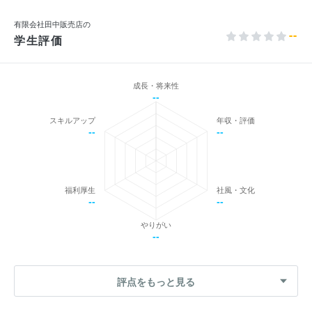
有限会社田中販売店の
--
学生評価
成長・将来性
--
スキルアップ
年収・評価
--
--
福利厚生
社風・文化
--
--
やりがい
--
評点をもっと見る