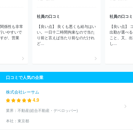
商事株式会社
三菱マテリアルトレーディング株式会社
株式会社
ホンダトレーディング
古河産業株式会社
リテールシステムサー
ビス株式会社
日仏商事株式会社
泉株式会社
原田産業株式会
社員の口コミ
社員の口コミ
社
稲畑産業株式会社
生活協同組合連合会コープ東北サンネット
の関係性も非常
【良い点】 良くも悪くも給与はい
【良い点】 
事業連合
エルライズ株式会社
株式会社北海道日立
共栄商事株
行いやすいで
い。一日十二時間拘束なので当た
出勤が選べる
式会社
伊藤忠リーテイルリンク株式会社
Ｗｉｓｍｅｔｔａｃフ
ますが、営業
り前と言えば当たり前なのだけれ
こと、又、出
ーズ株式会社
生活協同組合連合会東海コープ事業連合
住友商事
ど...
し...
九州株式会社
今井金商株式会社
株式会社カナメ・ホールディン
グス
口コミで人気の企業
株式会社レーサム
4.9
業界：
不動産(総合不動産・デベロッパー)
本社：
東京都