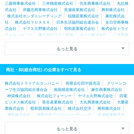
三菱商事株式会社
三井物産株式会社
住友商事株式会社
丸紅株
式会社
伊藤忠商事株式会社
長瀬産業株式会社
興和株式会社
株式会社ホンダトレーディング
稲畑産業株式会社
兼松株式会
社
株式会社ＹＵＡＳＡ
日本生活協同組合連合会
全日空商事株
式会社
ヤマエ久野株式会社
明和産業株式会社
株式会社トライ
アルカンパニー
株式会社ウエニ貿易
カメイ株式会社
三洋貿易
株式会社
富士貿易株式会社
Ｕｍｉｏｓ株式会社
三菱電機トレ
ーディング株式会社
野村貿易株式会社
全日本食品株式会社
株
もっと見る
式会社交洋
豊田通商株式会社
双日株式会社
四電ビジネス株式
会社
古河産業株式会社
エルライズ株式会社
商社・卸(総合商社) の企業をすべて見る
株式会社トライアルカンパニー
有限会社田中販売店
グリーンコ
ープ生活協同組合連合会
南国殖産株式会社
麻生商事株式会社
神栄株式会社
株式会社フォーシー
ヤマエ久野株式会社
四電
ビジネス株式会社
茶谷産業株式会社
大丸興業株式会社
大榮産
業株式会社
昭和貿易株式会社
株式会社交洋
興和株式会社
豊島株式会社
有限会社アークトレーディング
長瀬産業株式会
社
日本流通産業株式会社
野村貿易株式会社
豊田通商株式会
社
株式会社吉田産業
カメイ株式会社
コープデリ生活協同組合
もっと見る
連合会
株式会社栗林商会
株式会社三ッ輪商会
株式会社角弘