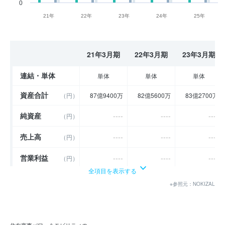
0
21年
22年
23年
24年
25年
21年3月期
22年3月期
23年3月期
連結・単体
単体
単体
単体
資産合計
（円）
87億9400万
82億5600万
83億2700万
純資産
----
----
----
（円）
売上高
----
----
----
（円）
営業利益
----
----
----
（円）
全項目を表示する
経常利益
----
----
----
（円）
※参照元：NOKIZAL
当期純利益
（円）
22億5100万
17億7000万
19億800万
利益余剰金
（円）
38億4700万
33億6700万
35億500万
住友商事パワー＆モビリティの