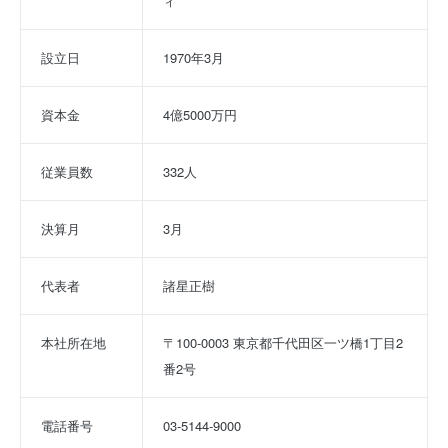
ィ
設立日
1970年3月
資本金
4億5000万円
従業員数
332人
決算月
3月
代表者
諸星正樹
本社所在地
〒100-0003 東京都千代田区一ツ橋1丁目2
番2号
電話番号
03-5144-9000