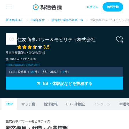
無料登録
ログイン
就活会議TOP
企業を探す
総合商社業界の企業一覧
住友商事パワー＆モビリティ
住友商事パワー＆モビリティ株式会社
3.5
東京都
商社・卸(総合商社)
300人以上1千人未満
https://www.sc-pmco.com/
口コミ投稿数（
120
件）
ES・体験記（
10
件）
ES・体験記などを投稿する
TOP
マッチ度
就活速報
ES・体験記
インターン
本選
住友商事パワー＆モビリティの
新卒採用・就職・企業情報