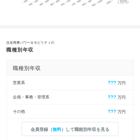
~ 300
701 ~ 800
301 ~ 400
801 ~ 900
401 ~ 500
901 ~ 1000
501 ~ 600
601 ~ 700
1001 ~
（万円）
住友商事パワー＆モビリティの
職種別年収
職種別年収
営業系
???
万円
企画・事務・管理系
???
万円
その他
???
万円
会員登録（
無料
）して職能別年収を見る