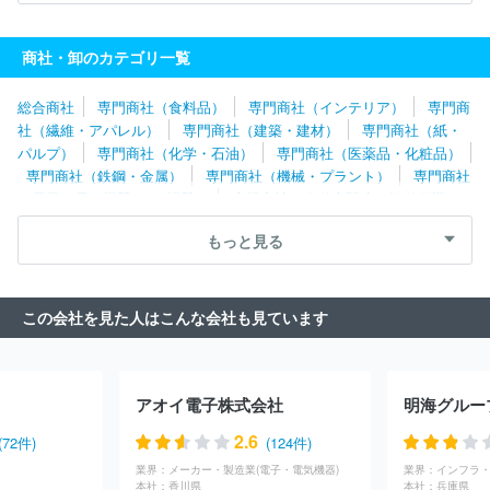
富永物産株式会社
株式会社インターオフィス
スウォッチグルー
プジャパン株式会社
日本ダイレックス株式会社
田辺商事株式会
商社・卸のカテゴリ一覧
社
昭光通商株式会社
生活クラブ事業連合生活協同組合連合会
株式会社プリンストン
日本アムウェイ合同会社
国内通商株式会
総合商社
専門商社（食料品）
専門商社（インテリア）
専門商
社
株式会社ＪＲ東日本商事
株式会社トーヨーコーポレーション
社（繊維・アパレル）
専門商社（建築・建材）
専門商社（紙・
イオントップバリュ株式会社
株式会社野澤組
日本生活協同組合
パルプ）
専門商社（化学・石油）
専門商社（医薬品・化粧品）
連合会
三菱電機トレーディング株式会社
モンテ物産株式会社
専門商社（鉄鋼・金属）
専門商社（機械・プラント）
専門商社
株式会社バイテックホールディングス
株式会社シムコ
東レイン
（電子・電気機器・OA機器）
専門商社（自動車関連・輸送用機
ターナショナル株式会社
三洋貿易株式会社
株式会社シジシージ
器）
専門商社（医療機器）
専門商社（文具・事務用品・日用
ャパン
株式会社三栄コーポレーション
株式会社三ツ波
株式会
もっと見る
品）
専門商社（スポーツ・レジャー用品）
専門商社（その他）
社マツボー
パルシステム生活協同組合連合会
コーンズ・アン
ド・カンパニー・リミテッド
明和産業株式会社
双日株式会社
カーギルジャパン合同会社
株式会社ＹＵＡＳＡ
ジャパンマシナ
この会社を見た人はこんな会社も見ています
リー株式会社
森村商事株式会社
東工コーセン株式会社
株式会
社ウエニ貿易
Ｕｍｉｏｓ株式会社
株式会社コーレンス
兼松株
式会社
ラサ商事株式会社
カネダ株式会社
株式会社日立国際ビ
ジネス
全日空商事株式会社
全日本食品株式会社
三菱商事株式
アオイ電子株式会社
明海グルー
会社
ビオメリュー・ジャパン株式会社
富士貿易株式会社
アデ
ィダスジャパン株式会社
株式会社コスモトレードアンドサービス
2.6
(72件)
(124件)
敦井産業株式会社
ハインツ日本株式会社
伊藤忠商事株式会社
業界：
メーカー・製造業(電子・電気機器)
業界：
三井物産株式会社
丸紅株式会社
ＹＫアクロス株式会社
住友
本社：
香川県
本社：
兵庫県