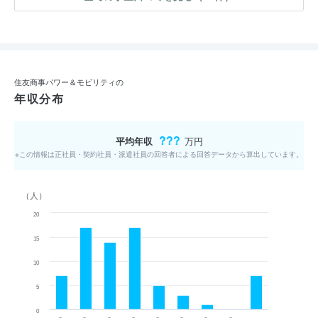
住友商事パワー＆モビリティの
年収分布
???
平均年収
万円
※この情報は正社員・契約社員・派遣社員の回答者による回答データから算出しています。
（人）
20
15
10
5
0