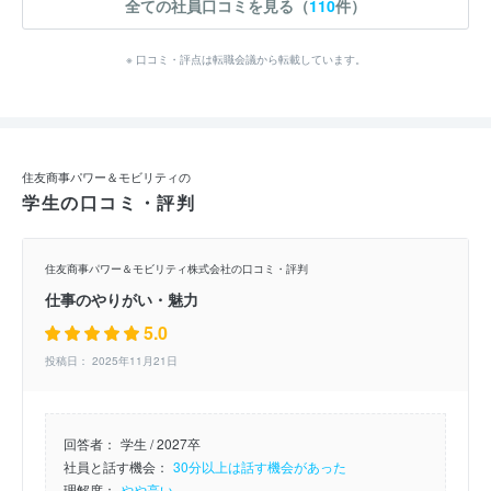
全ての社員口コミを見る（
110
件）
※ 口コミ・評点は転職会議から転載しています。
住友商事パワー＆モビリティの
学生の口コミ・評判
住友商事パワー＆モビリティ株式会社の口コミ・評判
仕事のやりがい・魅力
5.0
投稿日： 2025年11月21日
回答者：
学生 / 2027卒
社員と話す機会：
30分以上は話す機会があった
理解度：
やや高い