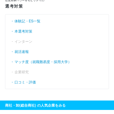
選考対策
売上伸び率
----
----
----
（％）
営業利益率
----
----
----
（％）
体験記・ES一覧
経常利益率
----
----
----
（％）
本選考対策
インターン
就活速報
マッチ度（就職難易度・採用大学）
企業研究
口コミ・評価
商社・卸(総合商社) の人気企業をみる