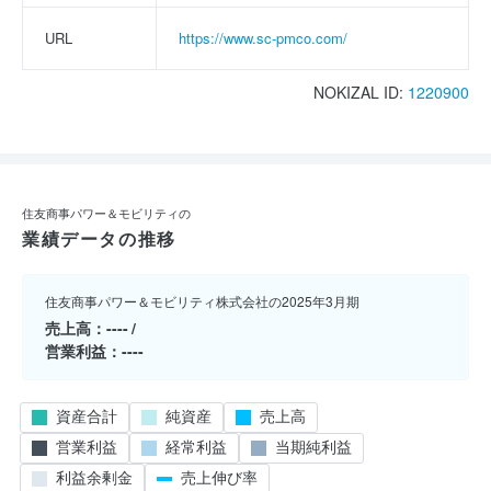
URL
https://www.sc-pmco.com/
NOKIZAL ID:
1220900
住友商事パワー＆モビリティの
業績データの推移
住友商事パワー＆モビリティ株式会社の2025年3月期
売上高
----
営業利益
----
資産合計
純資産
売上高
営業利益
経常利益
当期純利益
利益余剰金
売上伸び率