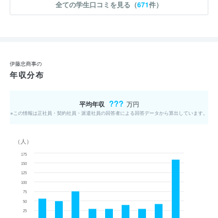
全ての学生口コミを見る（
671
件）
伊藤忠商事の
年収分布
???
平均年収
万円
※この情報は正社員・契約社員・派遣社員の回答者による回答データから算出しています。
（人）
175
150
125
100
75
50
25