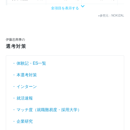
全項目を表示する
経常利益
（円）
1兆1500億2900万
1兆1068億6100万
1兆
※参照元：NOKIZAL
当期純利益
（円）
8202億6900万
8005億1900万
80
利益余剰金
----
----
（円）
伊藤忠商事の
売上伸び率
（％）
18.63
13.44
選考対策
営業利益率
（％）
4.74
5.03
体験記・ES一覧
経常利益率
（％）
9.35
7.94
本選考対策
インターン
就活速報
マッチ度（就職難易度・採用大学）
企業研究