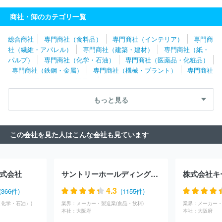
富永物産株式会社
株式会社インターオフィス
スウォッチグルー
プジャパン株式会社
日本ダイレックス株式会社
田辺商事株式会
商社・卸のカテゴリ一覧
社
昭光通商株式会社
生活クラブ事業連合生活協同組合連合会
株式会社プリンストン
日本アムウェイ合同会社
国内通商株式会
総合商社
専門商社（食料品）
専門商社（インテリア）
専門商
社
株式会社ＪＲ東日本商事
株式会社トーヨーコーポレーション
社（繊維・アパレル）
専門商社（建築・建材）
専門商社（紙・
イオントップバリュ株式会社
株式会社野澤組
日本生活協同組合
パルプ）
専門商社（化学・石油）
専門商社（医薬品・化粧品）
連合会
三菱電機トレーディング株式会社
モンテ物産株式会社
専門商社（鉄鋼・金属）
専門商社（機械・プラント）
専門商社
株式会社バイテックホールディングス
株式会社シムコ
東レイン
（電子・電気機器・OA機器）
専門商社（自動車関連・輸送用機
ターナショナル株式会社
三洋貿易株式会社
株式会社シジシージ
器）
専門商社（医療機器）
専門商社（文具・事務用品・日用
ャパン
株式会社三栄コーポレーション
株式会社三ツ波
株式会
もっと見る
品）
専門商社（スポーツ・レジャー用品）
専門商社（その他）
社マツボー
パルシステム生活協同組合連合会
コーンズ・アン
ド・カンパニー・リミテッド
明和産業株式会社
双日株式会社
カーギルジャパン合同会社
株式会社ＹＵＡＳＡ
ジャパンマシナ
この会社を見た人はこんな会社も見ています
リー株式会社
森村商事株式会社
東工コーセン株式会社
株式会
社ウエニ貿易
Ｕｍｉｏｓ株式会社
株式会社コーレンス
兼松株
式会社
ラサ商事株式会社
カネダ株式会社
株式会社日立国際ビ
ジネス
全日空商事株式会社
住友商事パワー＆モビリティ株式会
式会社
サントリーホールディングス株式会社
株式会社キ
社
全日本食品株式会社
三菱商事株式会社
ビオメリュー・ジャ
パン株式会社
富士貿易株式会社
アディダスジャパン株式会社
4.3
(366件)
(1155件)
株式会社コスモトレードアンドサービス
敦井産業株式会社
ハイ
（化学・石油）)
業界：
メーカー・製造業(食品・飲料)
業界：
ンツ日本株式会社
三井物産株式会社
丸紅株式会社
ＹＫアクロ
本社：
大阪府
本社：
大阪府
ス株式会社
住友商事株式会社
三菱マテリアルトレーディング株