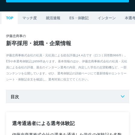
TOP
マッチ度
就活速報
ES・体験記
インターン
本選
伊藤忠商事の
新卒採用・就職・企業情報
伊藤忠商事株式会社の社員・元社員による総合評価は4.4点です（口コミ回答数966件）。
ESや本選考体験記は659件あります。基本情報のほか、伊藤忠商事株式会社の社員・元社
員による会社の評価、過去のインターン選考の内容、内定した学生の志望動機など、一部
コンテンツを公開しています。ぜひ、選考体験記の詳細ページにて最新情報やエントリー
シート・体験記全文を確認し、選考対策に役立ててください。
目次
選考通過者による選考体験記
伊藤忠商事株式会社の選考を通過した学生の体験記を多数