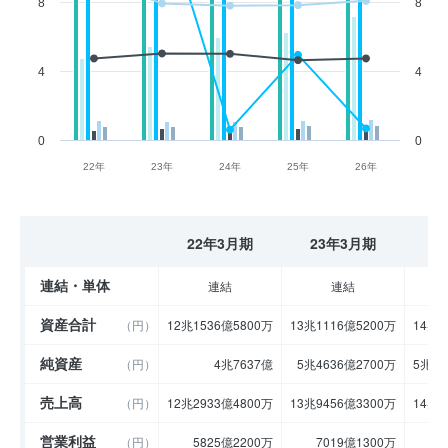
8
8
4
4
0
0
22年
23年
24年
25年
26年
22年3月期
23年3月期
2
連結・単体
連結
連結
資産合計
（円）
12兆1536億5800万
13兆1116億5200万
14兆4
純資産
（円）
4兆7637億
5兆4636億2700万
5兆99
売上高
（円）
12兆2933億4800万
13兆9456億3300万
14兆2
営業利益
（円）
5825億2200万
7019億1300万