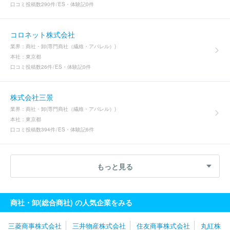
口コミ投稿数
290件
ES・体験記
0件
コロネット株式会社
業界：
商社・卸(専門商社（繊維・アパレル）)
本社：
東京都
口コミ投稿数
26件
ES・体験記
0件
株式会社三景
業界：
商社・卸(専門商社（繊維・アパレル）)
本社：
東京都
口コミ投稿数
394件
ES・体験記
6件
もっと見る
商社・卸(総合商社) の人気企業をみる
三菱商事株式会社
三井物産株式会社
住友商事株式会社
丸紅株