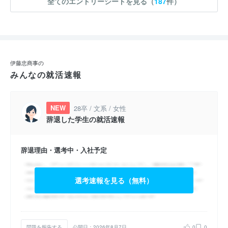
全てのエントリーシートを見る（
187
件）
伊藤忠商事の
みんなの就活速報
NEW
28卒 / 文系 / 女性
辞退した学生の就活速報
辞退理由・選考中・入社予定
選考速報を見る（無料）
問題を報告する
公開日：2026年8月7日
0
0