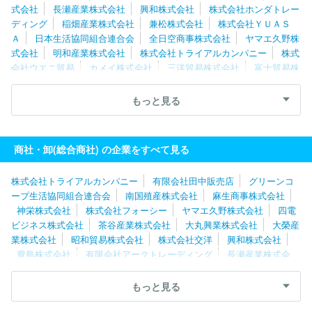
式会社
長瀬産業株式会社
興和株式会社
株式会社ホンダトレー
ディング
稲畑産業株式会社
兼松株式会社
株式会社ＹＵＡＳ
Ａ
日本生活協同組合連合会
全日空商事株式会社
ヤマエ久野株
式会社
明和産業株式会社
株式会社トライアルカンパニー
株式
会社ウエニ貿易
カメイ株式会社
三洋貿易株式会社
富士貿易株
式会社
Ｕｍｉｏｓ株式会社
三菱電機トレーディング株式会社
野村貿易株式会社
全日本食品株式会社
株式会社交洋
豊田通
もっと見る
商株式会社
双日株式会社
四電ビジネス株式会社
古河産業株式
会社
エルライズ株式会社
株式会社ＪＲ東日本商事
商社・卸(総合商社) の企業をすべて見る
株式会社トライアルカンパニー
有限会社田中販売店
グリーンコ
ープ生活協同組合連合会
南国殖産株式会社
麻生商事株式会社
神栄株式会社
株式会社フォーシー
ヤマエ久野株式会社
四電
ビジネス株式会社
茶谷産業株式会社
大丸興業株式会社
大榮産
業株式会社
昭和貿易株式会社
株式会社交洋
興和株式会社
豊島株式会社
有限会社アークトレーディング
長瀬産業株式会
社
日本流通産業株式会社
野村貿易株式会社
豊田通商株式会
社
株式会社吉田産業
カメイ株式会社
コープデリ生活協同組合
もっと見る
連合会
株式会社栗林商会
株式会社三ッ輪商会
株式会社角弘