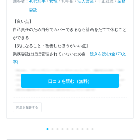
回答者：
40代前半
/
女性
/ 10年前 /
法人営業
/ 非正社員 /
業務
委託
【良い点】
自己責任のため自分でカバーできるなら計画をたてて休むこと
ができる
【気になること・改善したほうがいい点】
業務委託はほぼ管理されていないため自...
続きを読む(全179文
字)
口コミを読む（無料）
問題を報告する