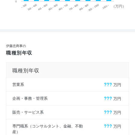
0
~ 300
701 ~ 800
301 ~ 400
801 ~ 900
401 ~ 500
901 ~ 1000
501 ~ 600
601 ~ 700
1001 ~
（万円）
伊藤忠商事の
職種別年収
職種別年収
営業系
???
万円
企画・事務・管理系
???
万円
販売・サービス系
???
万円
専門職系（コンサルタント、金融、不動
???
万円
産）