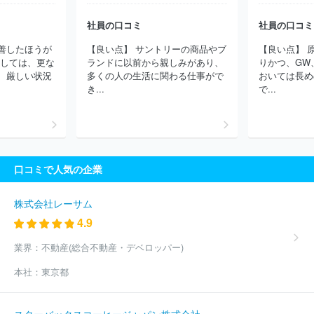
式会社
株式会社ホンダトレーディング
古河産業株式会社
リテ
ールシステムサービス株式会社
日仏商事株式会社
泉株式会社
社員の口コミ
社員の口コミ
原田産業株式会社
稲畑産業株式会社
生活協同組合連合会コープ
善したほうが
【良い点】 サントリーの商品やブ
【良い点】 
東北サンネット事業連合
エルライズ株式会社
株式会社北海道日
関しては、更な
ランドに以前から親しみがあり、
りかつ、GW
立
共栄商事株式会社
伊藤忠リーテイルリンク株式会社
Ｗｉｓ
、厳しい状況
多くの人の生活に関わる仕事がで
おいては長め
ｍｅｔｔａｃフーズ株式会社
生活協同組合連合会東海コープ事業連
き...
で...
合
住友商事九州株式会社
今井金商株式会社
株式会社カナメ・
ホールディングス
口コミで人気の企業
株式会社レーサム
4.9
業界：
不動産(総合不動産・デベロッパー)
本社：
東京都