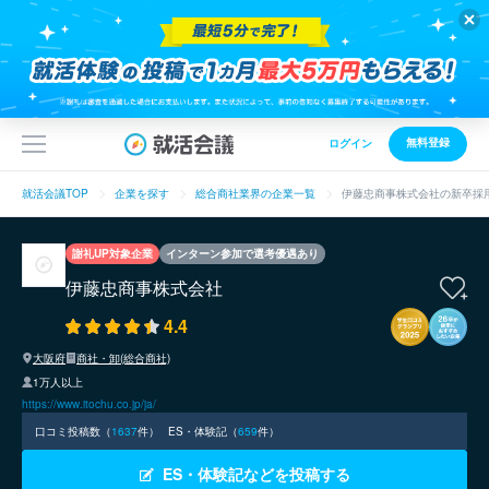
無料登録
ログイン
就活会議TOP
企業を探す
総合商社業界の企業一覧
伊藤忠商事株式会社の新卒採
謝礼UP対象企業
インターン参加で選考優遇あり
伊藤忠商事株式会社
4.4
大阪府
商社・卸(総合商社)
1万人以上
https://www.itochu.co.jp/ja/
口コミ投稿数（
1637
件）
ES・体験記（
659
件）
ES・体験記などを投稿する