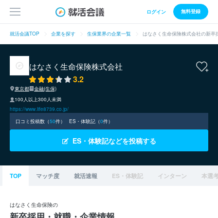
無料登録
ログイン
就活会議TOP
企業を探す
生保業界の企業一覧
はなさく生命保険株式会社の新卒
はなさく生命保険株式会社
3.2
東京都
金融(生保)
100人以上300人未満
https://www.life8739.co.jp/
口コミ投稿数（
50
件）
ES・体験記（
0
件）
ES・体験記などを投稿する
TOP
マッチ度
就活速報
ES・体験記
インターン
本選
はなさく生命保険の
新卒採用・就職・企業情報