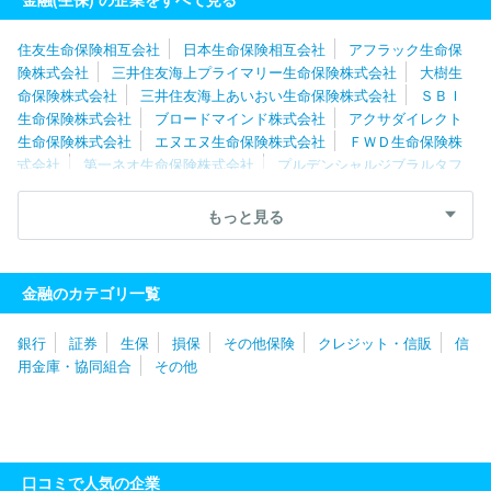
ス
エヌエヌ生命保険株式会社
ＦＷＤ生命保険株式会社
ＳＢＩ
生命保険株式会社
ライフネット生命保険株式会社
ソニーライ
住友生命保険相互会社
日本生命保険相互会社
アフラック生命保
フ・ウィズ生命保険株式会社
アフラック生命保険株式会社
ＫＦ
険株式会社
三井住友海上プライマリー生命保険株式会社
大樹生
Ｃ株式会社
命保険株式会社
三井住友海上あいおい生命保険株式会社
ＳＢＩ
生命保険株式会社
ブロードマインド株式会社
アクサダイレクト
生命保険株式会社
エヌエヌ生命保険株式会社
ＦＷＤ生命保険株
式会社
第一ネオ生命保険株式会社
プルデンシャルジブラルタフ
ァイナンシャル生命保険株式会社
楽天生命保険株式会社
マニュ
ライフ生命保険株式会社
Ｔ＆Ｄフィナンシャル生命保険株式会社
もっと見る
朝日生命保険相互会社
チューリッヒ生命保険株式会社
株式会社
かんぽ生命保険
ジブラルタ生命保険株式会社
太陽生命保険株式
会社
メットライフ生命保険株式会社
明治安田生命保険相互会社
金融のカテゴリ一覧
アメリカンホーム医療・損害保険株式会社
富国生命保険相互会社
プルデンシャル生命保険株式会社
オリックス生命保険株式会社
銀行
証券
生保
損保
その他保険
クレジット・信販
信
アメリカンファミリーライフアシュアランスカンパニーオブコロンバ
用金庫・協同組合
その他
ス
メディケア生命保険株式会社
ソニーライフ・ウィズ生命保険
株式会社
ＳＯＭＰＯひまわり生命保険株式会社
アクサ生命保険
株式会社
東京海上日動あんしん生命保険株式会社
ライフネット
生命保険株式会社
明治安田トラスト生命保険株式会社
みどり生
命保険株式会社
ソニー生命保険株式会社
フコクしんらい生命保
口コミで人気の企業
険株式会社
ニッセイ・ウェルス生命保険株式会社
大同生命保険