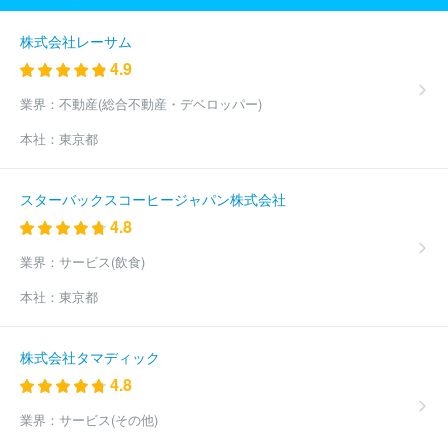
株式会社
株式会社スマイルハートライフ
クレディ・アグリコル
生命保険株式会社
株式会社みもり
ＫＦＣ株式会社
第一生命保
株式会社レーサム
険株式会社
カーディフ生命保険株式会社
第一フロンティア生命
4.9
保険株式会社
株式会社Ｔｏｔａｌ Ｌｉｆｅ Ｄｅｓｉｇｎ
株
式会社エコスマート
なないろ生命保険株式会社
業界：
不動産(総合不動産・デベロッパー)
本社：
東京都
スターバックスコーヒージャパン株式会社
4.8
業界：
サービス(飲食)
本社：
東京都
株式会社タマディック
4.8
業界：
サービス(その他)