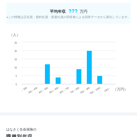
???
平均年収
万円
※この情報は正社員・契約社員・派遣社員の回答者による回答データから算出しています。
（人）
25
20
15
10
5
0
~ 300
701 ~ 800
301 ~ 400
801 ~ 900
401 ~ 500
901 ~ 1000
501 ~ 600
601 ~ 700
1001 ~
（万円）
はなさく生命保険の
職種別年収