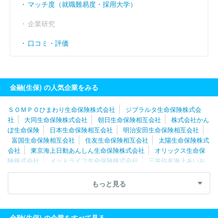
マッチ度（就職難易度・採用大学）
企業研究
口コミ・評価
金融(生保) の人気企業をみる
ＳＯＭＰＯひまわり生命保険株式会社
ジブラルタ生命保険株式会
社
大同生命保険株式会社
朝日生命保険相互会社
株式会社かん
ぽ生命保険
日本生命保険相互会社
明治安田生命保険相互会社
富国生命保険相互会社
住友生命保険相互会社
太陽生命保険株式
会社
東京海上日動あんしん生命保険株式会社
オリックス生命保
険株式会社
メットライフ生命保険株式会社
三井住友海上あいお
い生命保険株式会社
プルデンシャル生命保険株式会社
ソニー生
命保険株式会社
大樹生命保険株式会社
アクサ生命保険株式会社
もっと見る
マニュライフ生命保険株式会社
楽天生命保険株式会社
三井住友
海上プライマリー生命保険株式会社
ブロードマインド株式会社
アメリカンファミリーライフアシュアランスカンパニーオブコロンバ
金融(生保) の企業をすべて見る