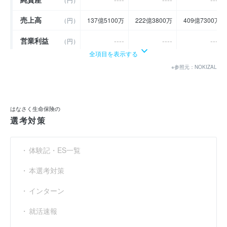
売上高
（円）
137億5100万
222億3800万
409億7300万
営業利益
----
----
----
（円）
全項目を表示する
経常利益
----
----
----
（円）
※参照元：NOKIZAL
当期純利益
----
----
----
（円）
利益余剰金
----
----
----
（円）
はなさく生命保険の
選考対策
売上伸び率
----
61.72
84.25
（％）
営業利益率
----
----
----
（％）
体験記・ES一覧
経常利益率
----
----
----
（％）
本選考対策
インターン
就活速報