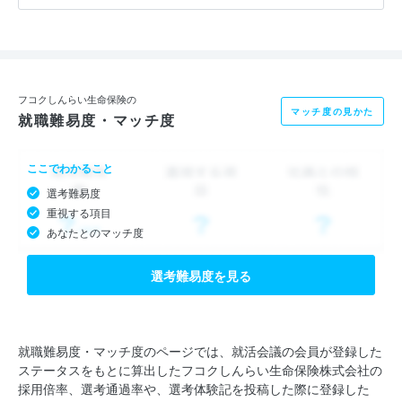
そのため、当社の営業は、お客さまに対して直接販売を行なうこ
とはなく、代理店に対しての商品導入の提案や、販売促進を目的
とした営業が主となっています。
また、一般的な保険会社と比較して、営業に就いている社員の割
フコクしんらい生命保険の
マッチ度の見かた
就職難易度・マッチ度
合が少なく、本部機能に携わっている社員が多いことも特徴で
す。
ここでわかること
選考難易度
重視する項目
あなたとのマッチ度
選考難易度を見る
就職難易度・マッチ度のページでは、就活会議の会員が登録した
ステータスをもとに算出したフコクしんらい生命保険株式会社の
採用倍率、選考通過率や、選考体験記を投稿した際に登録した