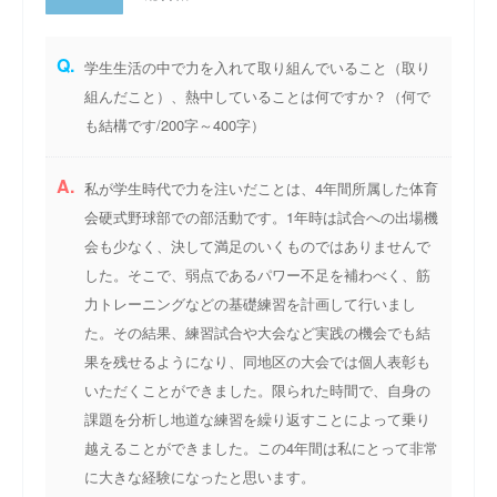
Q.
学生生活の中で力を入れて取り組んでいること（取り
組んだこと）、熱中していることは何ですか？（何で
も結構です/200字～400字）
A.
私が学生時代で力を注いだことは、4年間所属した体育
会硬式野球部での部活動です。1年時は試合への出場機
会も少なく、決して満足のいくものではありませんで
した。そこで、弱点であるパワー不足を補わべく、筋
力トレーニングなどの基礎練習を計画して行いまし
た。その結果、練習試合や大会など実践の機会でも結
果を残せるようになり、同地区の大会では個人表彰も
いただくことができました。限られた時間で、自身の
課題を分析し地道な練習を繰り返すことによって乗り
越えることができました。この4年間は私にとって非常
に大きな経験になったと思います。