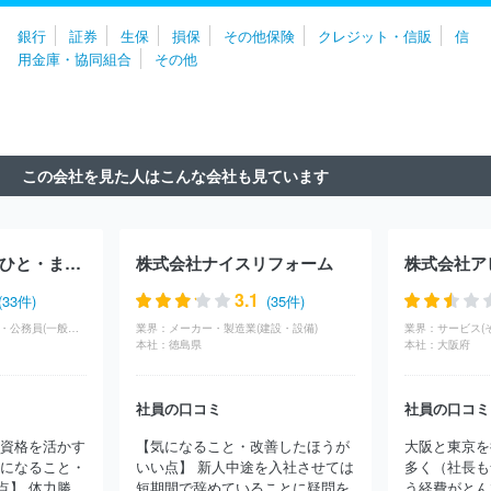
プルデンシャル生命保険株式会社
オリックス生命保険株式会社
銀行
証券
生保
損保
その他保険
クレジット・信販
信
アメリカンファミリーライフアシュアランスカンパニーオブコロンバ
用金庫・協同組合
その他
ス
メディケア生命保険株式会社
ソニーライフ・ウィズ生命保険
株式会社
ＳＯＭＰＯひまわり生命保険株式会社
アクサ生命保険
株式会社
東京海上日動あんしん生命保険株式会社
ライフネット
生命保険株式会社
明治安田トラスト生命保険株式会社
みどり生
命保険株式会社
ソニー生命保険株式会社
ニッセイ・ウェルス生
この会社を見た人はこんな会社も見ています
命保険株式会社
大同生命保険株式会社
株式会社スマイルハート
ライフ
クレディ・アグリコル生命保険株式会社
株式会社みもり
ＫＦＣ株式会社
第一生命保険株式会社
カーディフ生命保険株式
会社
第一フロンティア生命保険株式会社
株式会社Ｔｏｔａｌ
公益財団法人仙台ひと・まち交流財団
株式会社ナイスリフォーム
株式会社ア
Ｌｉｆｅ Ｄｅｓｉｇｎ
株式会社エコスマート
はなさく生命保
険株式会社
なないろ生命保険株式会社
3.1
(33件)
(35件)
学校・官公庁・団体・公務員(一般社団法人・独立行政法人・NPO)
業界：
メーカー・製造業(建設・設備)
業界：
サービス(
本社：
徳島県
本社：
大阪府
社員の口コミ
社員の口コミ
な資格を活かす
【気になること・改善したほうが
大阪と東京を
気になること・
いい点】 新人中途を入社させては
多く（社長も
 体力勝...
短期間で辞めていることに疑問を
う経費がとん