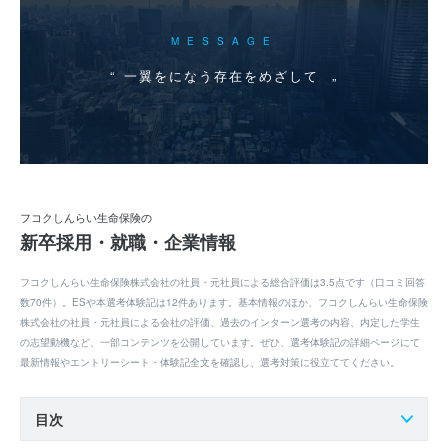
MESSAGE
一翼をになう存在をめざして
フコクしんらい生命保険の
新卒採用・就職・企業情報
フコクしんらい生命保険株式会社の社員・元社員による総合評価は3.5点です（口コミ回答
数70件）。ESや本選考体験記は12件あります。基本情報のほか、フコクしんらい生命保険
株式会社の社員・元社員による会社の評価、過去のインターン選考の内容、内定した学生
の志望動機など、一部コンテンツを公開しています。ぜひ、選考体験記の詳細ページにて
最新情報やエントリーシート・体験記全文を確認し、選考対策に役立ててください。
目次