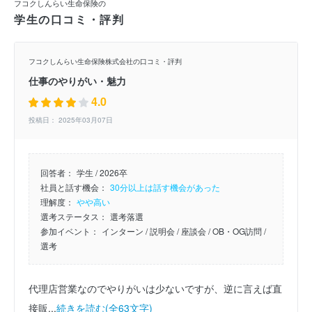
フコクしんらい生命保険の
学生の口コミ・評判
フコクしんらい生命保険株式会社の口コミ・評判
仕事のやりがい・魅力
4.0
投稿日： 2025年03月07日
回答者：
学生 / 2026卒
社員と話す機会：
30分以上は話す機会があった
理解度：
やや高い
選考ステータス：
選考落選
参加イベント：
インターン
/ 説明会
/ 座談会
/ OB・OG訪問
/
選考
代理店営業なのでやりがいは少ないですが、逆に言えば直
接販...
続きを読む(全63文字)