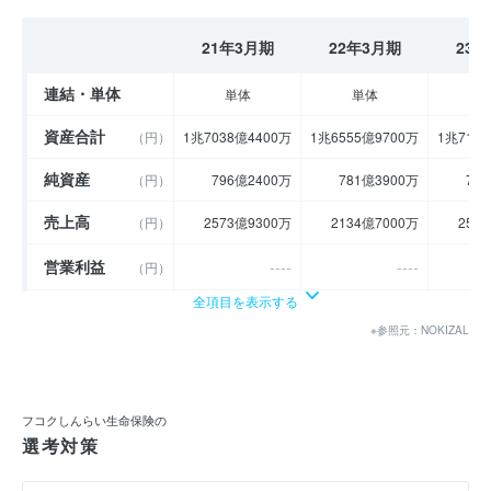
21年3月期
22年3月期
23
連結・単体
単体
単体
資産合計
（円）
1兆7038億4400万
1兆6555億9700万
1兆716
純資産
（円）
796億2400万
781億3900万
76
売上高
（円）
2573億9300万
2134億7000万
255
営業利益
----
----
（円）
全項目を表示する
経常利益
（円）
12億6500万
12億2400万
1
※参照元：NOKIZAL
当期純利益
（円）
5億3300万
5億500万
利益余剰金
----
----
（円）
フコクしんらい生命保険の
売上伸び率
選考対策
（％）
54.13
- 17.06
営業利益率
----
----
（％）