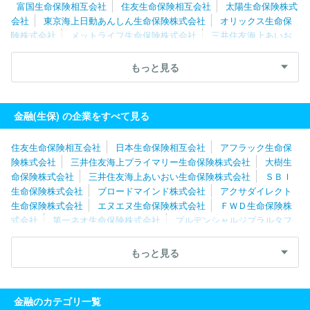
富国生命保険相互会社
住友生命保険相互会社
太陽生命保険株式
会社
東京海上日動あんしん生命保険株式会社
オリックス生命保
険株式会社
メットライフ生命保険株式会社
三井住友海上あいお
い生命保険株式会社
プルデンシャル生命保険株式会社
ソニー生
命保険株式会社
大樹生命保険株式会社
アクサ生命保険株式会社
もっと見る
マニュライフ生命保険株式会社
楽天生命保険株式会社
三井住友
海上プライマリー生命保険株式会社
ブロードマインド株式会社
アメリカンファミリーライフアシュアランスカンパニーオブコロンバ
金融(生保) の企業をすべて見る
ス
エヌエヌ生命保険株式会社
ＦＷＤ生命保険株式会社
ＳＢＩ
生命保険株式会社
ライフネット生命保険株式会社
ソニーライ
住友生命保険相互会社
日本生命保険相互会社
アフラック生命保
フ・ウィズ生命保険株式会社
アフラック生命保険株式会社
ＫＦ
険株式会社
三井住友海上プライマリー生命保険株式会社
大樹生
Ｃ株式会社
命保険株式会社
三井住友海上あいおい生命保険株式会社
ＳＢＩ
生命保険株式会社
ブロードマインド株式会社
アクサダイレクト
生命保険株式会社
エヌエヌ生命保険株式会社
ＦＷＤ生命保険株
式会社
第一ネオ生命保険株式会社
プルデンシャルジブラルタフ
ァイナンシャル生命保険株式会社
楽天生命保険株式会社
マニュ
ライフ生命保険株式会社
Ｔ＆Ｄフィナンシャル生命保険株式会社
もっと見る
朝日生命保険相互会社
チューリッヒ生命保険株式会社
株式会社
かんぽ生命保険
ジブラルタ生命保険株式会社
太陽生命保険株式
会社
メットライフ生命保険株式会社
明治安田生命保険相互会社
金融のカテゴリ一覧
アメリカンホーム医療・損害保険株式会社
富国生命保険相互会社