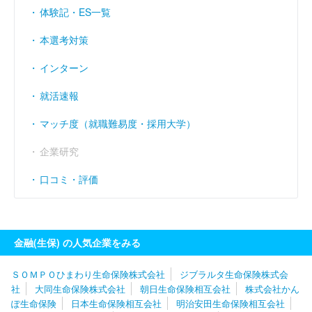
体験記・ES一覧
経常利益率
（％）
0.49
0.57
本選考対策
インターン
就活速報
マッチ度（就職難易度・採用大学）
企業研究
口コミ・評価
金融(生保) の人気企業をみる
ＳＯＭＰＯひまわり生命保険株式会社
ジブラルタ生命保険株式会
社
大同生命保険株式会社
朝日生命保険相互会社
株式会社かん
ぽ生命保険
日本生命保険相互会社
明治安田生命保険相互会社