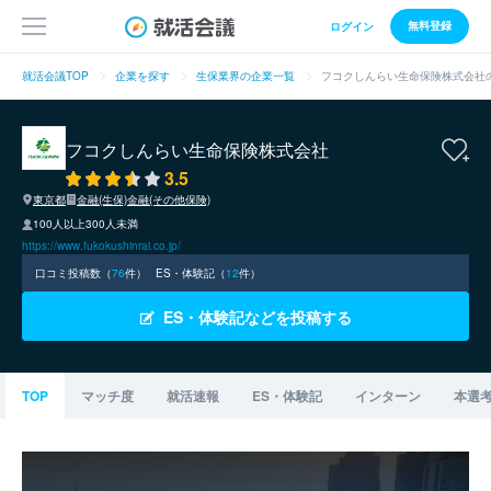
無料登録
ログイン
就活会議TOP
企業を探す
生保業界の企業一覧
フコクしんらい生命保険株式会社
フコクしんらい生命保険株式会社
3.5
東京都
金融(生保)
金融(その他保険)
100人以上300人未満
https://www.fukokushinrai.co.jp/
口コミ投稿数（
76
件）
ES・体験記（
12
件）
ES・体験記などを投稿する
TOP
マッチ度
就活速報
ES・体験記
インターン
本選