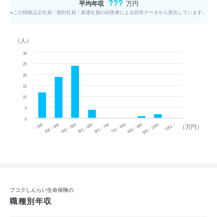
???
平均年収
万円
※この情報は正社員・契約社員・派遣社員の回答者による回答データから算出しています。
（人）
30
25
20
15
10
5
0
~ 300
701 ~ 800
301 ~ 400
801 ~ 900
401 ~ 500
901 ~ 1000
501 ~ 600
601 ~ 700
1001 ~
（万円）
フコクしんらい生命保険の
職種別年収