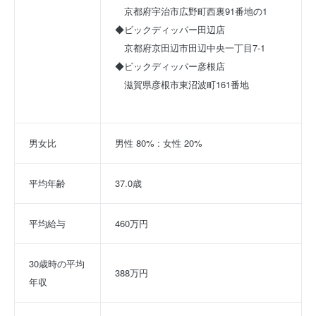
　京都府宇治市広野町西裏91番地の1
◆ビックディッパー田辺店
　京都府京田辺市田辺中央一丁目7-1
◆ビックディッパー彦根店
　滋賀県彦根市東沼波町161番地						
男女比
男性 80% : 女性 20%
平均年齢
37.0歳
平均給与
460万円
30歳時の平均
388万円
年収