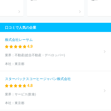
会社タイトー
株式会社シン・コーポレーション
株式会社オザム
株式会社ダイナム
株式会社明治座
富士観光開発株式会社
株
式会社アワーズ
株式会社アクトス
株式会社浜友Ａ．Ｌ．
株式
会社ＺＥＮ ＰＬＡＣＥ
株式会社オアシスグループ
株式会社ロ
イヤル
株式会社テーシー興産
株式会社太平洋ゴルフサービス
口コミで人気の企業
ほか(1622件)
株式会社レーサム
4.9
業界：
不動産(総合不動産・デベロッパー)
本社：
東京都
スターバックスコーヒージャパン株式会社
4.8
業界：
サービス(飲食)
本社：
東京都