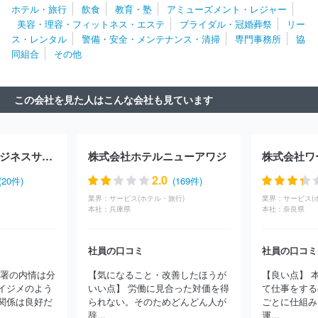
ホテル・旅行
飲食
教育・塾
アミューズメント・レジャー
社
株式会社東祥
株式会社永和商事
株式会社マルハン
株式
美容・理容・フィットネス・エステ
ブライダル・冠婚葬祭
リー
会社善都
株式会社キング観光
株式会社延田エンタープライズ
ス・レンタル
警備・安全・メンテナンス・清掃
専門事務所
協
株式会社大松
富士急行株式会社
合同会社ユー・エス・ジェイ
同組合
その他
株式会社乗馬クラブクレイン
サンキョー株式会社
株式会社新
和
株式会社ニラク
株式会社合田観光商事
東栄商事株式会社
株式会社山本ビル
Ｄ’ｓｔａｔｉｏｎ株式会社
株式会社正栄プ
この会社を見た人はこんな会社も見ています
ロジェクト
五月女総合プロダクト株式会社
株式会社安田屋
株
式会社ウエスタンコーポレーション
株式会社ジャパンスポーツ
株式会社バンダイナムコアミューズメント
日本中央競馬会
合同
会社ＤＭＭ．ｃｏｍ
株式会社オークスベストフィットネス
株式
株式会社広済堂ビジネスサポート
株式会社ホテルニューアワジ
会社ＧＥＮＤＡ ＧｉＧＯ Ｅｎｔｅｒｔａｉｎｍｅｎｔ
ジョイパ
ックレジャー株式会社
株式会社メッセ・ゴー
株式会社東京ドー
2.0
(20件)
(169件)
ム
株式会社ニュートン
株式会社イスコ
株式会社快美インター
業界：
サービス(ホテル・旅行)
業界：
サービス(
ナショナル
株式会社桜ゴルフ
株式会社ＳＵＩＳＨＡＹＡ
株式
本社：
兵庫県
本社：
奈良県
会社マザー牧場
株式会社ＰＩＡゲーミング
株式会社オリエンタ
ルランド
株式会社クリアックス
東和産業株式会社
株式会社Ｌ
社員の口コミ
社員の口コミ
ＡＶＡ Ｉｎｔｅｒｎａｔｉｏｎａｌ
株式会社ｎｏｂｉｔｅｌ
株式会社アコーディア・ゴルフ
株式会社スタンダード
株式会社
部署の内情は分
【気になること・改善したほうが
【良い点】 
イオンファンタジー
株式会社エム・アイ・ディジャパン
株式会
イジメのよう
いい点】 労働に見合った対価を得
て仕事をする
社千歳観光
株式会社ハイパーフィットネス
株式会社よみうりラ
関係は良好だ
られない。そのためどんどん人が
ごとに仕組み
ンド
株式会社ジャパンニューアルファ
株式会社シリウス
株式
辞...
運...