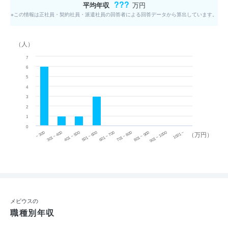
???
平均年収
万円
※この情報は正社員・契約社員・派遣社員の回答者による回答データから算出しています。
（人）
7
6
5
4
3
2
1
0
~ 300
701 ~ 800
301 ~ 400
801 ~ 900
401 ~ 500
901 ~ 1000
501 ~ 600
601 ~ 700
1001 ~
（万円）
メビウスの
職種別年収