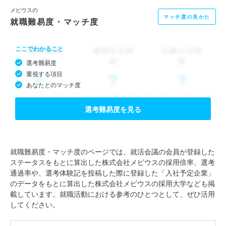
いと思っています。
メビウスの
マッチ度の見かた
就職難易度・マッチ度
それがどんなに無謀で突拍子のないことでも構いません。大切な
のは本気で実現したいと思う情熱があるかどうかです。自分自身
ここでわかること
の可能性を信じて突き進みたい方、ぜひ一度あなたの情熱をお聞
選考難易度
かせください！
重視する項目
あなたとのマッチ度
選考難易度を見る
就職難易度・マッチ度のページでは、就活会議の会員が登録した
ステータスをもとに算出した株式会社メビウスの採用倍率、選考
通過率や、選考体験記を投稿した際に登録した「入社予定企業」
のデータをもとに算出した株式会社メビウスの採用大学なども掲
載しています。就職活動における参考のひとつとして、ぜひ活用
してください。