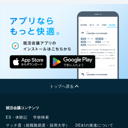
トップへ戻る
就活会議コンテンツ
ES・体験記
学校検索
マッチ度（就職難易度・採用大学）
DE&Iの推進について