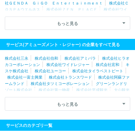
社ＧＥＮＤＡ ＧｉＧＯ Ｅｎｔｅｒｔａｉｎｍｅｎｔ
株式会社Ｃ
ＯＳＰＡウエルネス
株式会社ＺＥＮ ＰＬＡＣＥ
株式会社ワイ
ドレジャー
株式会社ニュートン
株式会社浜友Ａ．Ｌ．
株式会
社アコーディア・ゴルフ
株式会社乗馬クラブクレイン
株式会社
もっと見る
クリアックス
株式会社オザム
株式会社イオンファンタジー
株
式会社よみうりランド
株式会社安田屋
ユーエスマート株式会社
株式会社アプリイ
株式会社ユーコー
東和産業株式会社
株式
サービス(アミューズメント・レジャー) の企業をすべて見る
会社アミパラ
株式会社ハイパーフィットネス
グリーンランドリ
ゾート株式会社
株式会社三永
株式会社伯和
株式会社アミパラ
株式会社ヒラオ
カコーポレーション
株式会社ワイドレジャー
株式会社宏和
キ
スケ株式会社
株式会社ユーコー
株式会社タイラベストビート
株式会社一富士興業
株式会社トランスワード
株式会社阿蘇ファ
ームランド
株式会社タツミコーポレーション
グリーンランドリ
ゾート株式会社
株式会社第一物産
株式会社平成観光
大山観光
株式会社
株式会社グランドボウル
株式会社アミューズ
株式会
社ノースランド
株式会社ラウンドワン
株式会社ＣＯＳＰＡウエ
もっと見る
ルネス
株式会社日本オカダエンタープライズ
アンダーツリー株
式会社
株式会社玉越
アライ興産株式会社
株式会社セントラ
ル
有限会社エルミオーレ
株式会社マツヤ
平川商事株式会社
サービスのカテゴリ一覧
木幸スポーツ企画株式会社
株式会社アプリイ
ユーエスマート株
式会社
株式会社ザ・ビッグスポーツ
夢コーポレーション株式会