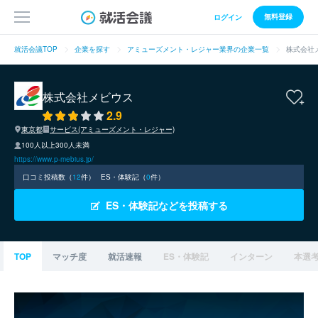
無料登録
ログイン
就活会議TOP
企業を探す
アミューズメント・レジャー業界の企業一覧
株式会社
株式会社メビウス
2.9
東京都
サービス(アミューズメント・レジャー)
100人以上300人未満
https://www.p-mebius.jp/
口コミ投稿数（
12
件）
ES・体験記（
0
件）
ES・体験記などを投稿する
TOP
マッチ度
就活速報
ES・体験記
インターン
本選