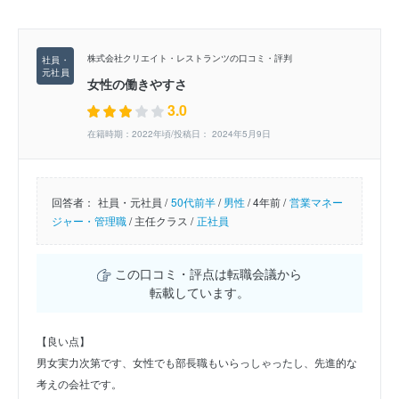
株式会社クリエイト・レストランツの口コミ・評判
女性の働きやすさ
3.0
在籍時期：2022年頃/投稿日： 2024年5月9日
回答者：
社員・元社員 /
50代前半
/
男性
/
4年前 /
営業マネー
ジャー・管理職
/
主任クラス /
正社員
この口コミ・評点は転職会議から
転載しています。
【良い点】
男女実力次第です、女性でも部長職もいらっしゃったし、先進的な
考えの会社です。