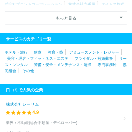
式会社プロントコーポレーション
株式会社壱番屋
タイムス株式
会社
スガキコシステムズ株式会社
株式会社木曽路
株式会社王
将フードサービス
株式会社なか卯
株式会社ブロンコビリー
株
もっと見る
式会社シャノアール
株式会社アトム
ユナイテッド＆コレクティ
ブ株式会社
株式会社はなまる分割会社
チムニー株式会社
株式
会社あみやき亭
株式会社松屋フーズホールディングス
株式会社
サービスのカテゴリ一覧
ＪＲ東日本フーズ
株式会社ピーアップ
株式会社ＳＡＮＫＯ Ｍ
ＡＲＫＥＴＩＮＧ ＦＯＯＤＳ
ホテル・旅行
飲食
教育・塾
アミューズメント・レジャー
美容・理容・フィットネス・エステ
ブライダル・冠婚葬祭
リー
ス・レンタル
警備・安全・メンテナンス・清掃
専門事務所
協
同組合
その他
口コミで人気の企業
株式会社レーサム
4.9
業界：
不動産(総合不動産・デベロッパー)