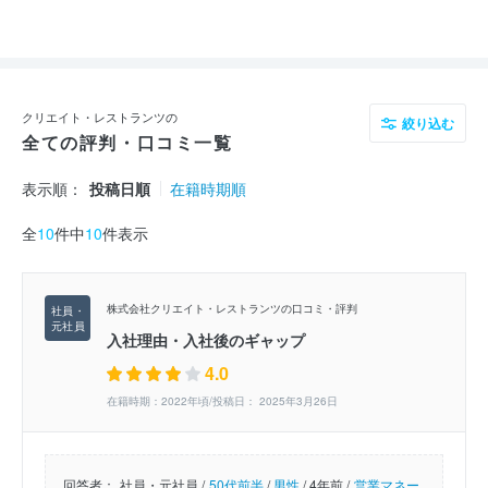
クリエイト・レストランツの
絞り込む
全ての評判・口コミ一覧
表示順：
投稿日順
在籍時期順
全
10
件中
10
件表示
株式会社クリエイト・レストランツの口コミ・評判
入社理由・入社後のギャップ
4.0
在籍時期：2022年頃/投稿日： 2025年3月26日
回答者：
社員・元社員 /
50代前半
/
男性
/
4年前 /
営業マネー