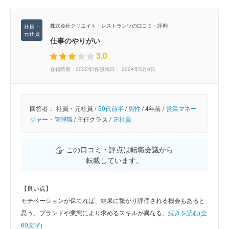
株式会社クリエイト・レストランツの口コミ・評判
仕事のやりがい
3.0
在籍時期：2022年頃/投稿日： 2024年5月9日
回答者：
社員・元社員 /
50代前半
/
男性
/
4年前 /
営業マネー
ジャー・管理職
/
主任クラス /
正社員
この口コミ・評点は転職会議から
転載しています。
【良い点】
モチベーションが保てれば、結果に繋がり評価される機会もあると
思う、ブランドや業態により求めるスキルが異なる。
続きを読む(全
60文字)