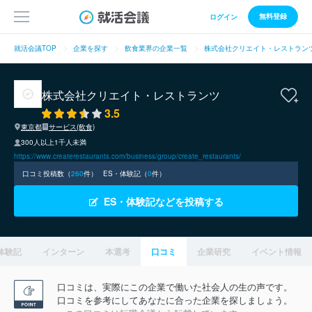
無料登録
ログイン
就活会議TOP
企業を探す
飲食業界の企業一覧
株式会社クリエイト・レストラン
株式会社クリエイト・レストランツ
3.5
東京都
サービス(飲食)
300人以上1千人未満
https://www.createrestaurants.com/business/group/create_restaurants/
口コミ投稿数（
260
件）
ES・体験記（
0
件）
ES・体験記などを投稿する
体験記
インターン
本選考
口コミ
企業研究
イベント情報
口コミは、実際にこの企業で働いた社会人の生の声です。
口コミを参考にしてあなたに合った企業を探しましょう。