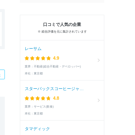
口コミで人気の企業
※ 総合評価を元に集計されています
レーサム
4.9
業界：
不動産(総合不動産・デベロッパー)
本社：
東京都
た
スターバックスコーヒージャパン
4.8
業界：
サービス(飲食)
本社：
東京都
タマディック