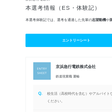
本選考情報（ES・体験記）
本選考体験記では、選考を通過した先輩の
志望動機
や
エントリーシート
京浜急行電鉄株式会社
過
鉄道現業職 運輸
Q.
校生活（高校時代を含む）やアルバイト
ください。