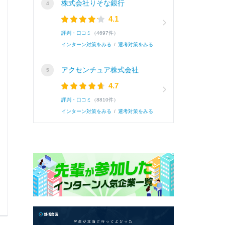
株式会社りそな銀行
出かけています）
4.1
【特技】...
続きを読む(全130文字)
評判・口コミ
（4697件）
インターン対策をみる
/
選考対策をみる
続き
アクセンチュア株式会社
4.7
評判・口コミ
（8810件）
インターン対策をみる
/
選考対策をみる
0
0