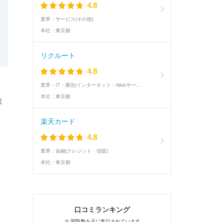
4.8
業界：
サービス(その他)
本社：
東京都
リクルート
4.8
業界：
IT・通信(インターネット・Webサービス)
本社：
東京都
採
楽天カード
4.8
業界：
金融(クレジット・信販)
本社：
東京都
口コミランキング
※ 閲覧数を元に集計されています