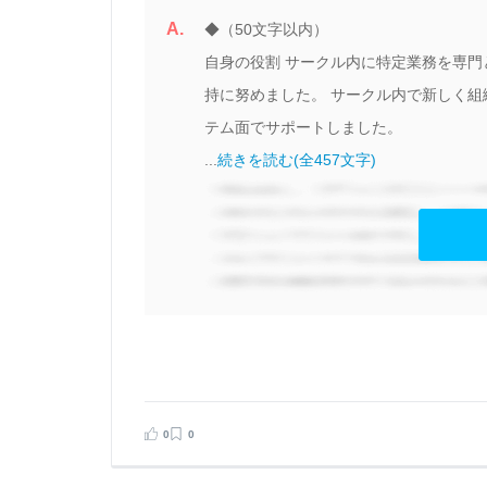
A.
続
◆（50文字以内）
自身の役割
サークル内に特定業務を専門
持に努めました。
サークル内で新しく組
テム面でサポートしました。
...
続きを読む(全457文字)
見る
告する
0
0