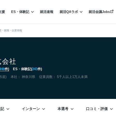
支援
ES・体験記
就活速報
就活QAラボ
就活会議Jobs
用・就職・企業情報
式会社
448
件)
ES・体験記(
243
件)
鉄道)
本社：
神奈川県
従業員数： 5千人以上1万人未満
験記
インターン
本選考
口コミ・評価