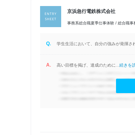
京浜急行電鉄株式会社
過
事務系総合職夏季仕事体験 / 総合職事
Q.
学生生活において、自分の強みが発揮され
A.
高い目標を掲げ、達成のために...
続きを読
見る