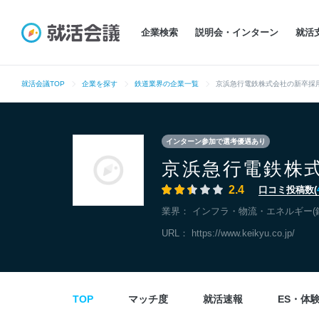
企業検索
説明会・インターン
就活
就活会議TOP
企業を探す
鉄道業界の企業一覧
京浜急行電鉄株式会社の新卒採
インターン参加で選考優遇あり
京浜急行電鉄株
2.4
口コミ投稿数(
業界：
インフラ・物流・エネルギー(
URL：
https://www.keikyu.co.jp/
TOP
マッチ度
就活速報
ES・体