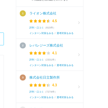
ライオン株式会社
4.5
評判・口コミ
（810件）
インターン対策をみる
/
選考対策をみる
レバレジーズ株式会社
4.1
評判・口コミ
（2331件）
京浜急行電鉄株式会社
インターン対策をみる
/
選考対策をみる
総合職技術系
株式会社日立製作所
4.3
Q.
趣味・特技・資格・表彰等があればご記入くださ
評判・口コミ
（7274件）
インターン対策をみる
/
選考対策をみる
A.
【趣味】音楽鑑賞（全国各地のフェスに参加し