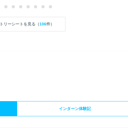
トリーシートを見る（
106
件）
）
インターン体験記