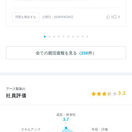
問題を報告する
公開日：2026年8月6日
0
0
全ての就活速報を見る（
258
件）
アース製薬の
3.3
社員評価
成長・将来性
3.7
スキルアップ
年収・評価