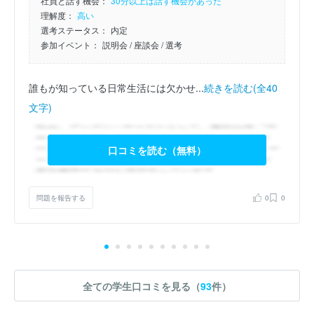
社員と話す機会：
30分以上は話す機会があった
理解度：
高い
選考ステータス：
内定
参加イベント：
説明会
/ 座談会
/ 選考
誰もが知っている日常生活には欠かせ...
続きを読む(全40
文字)
口コミを読む（無料）
問題を報告する
0
0
全ての学生口コミを見る（
93
件）