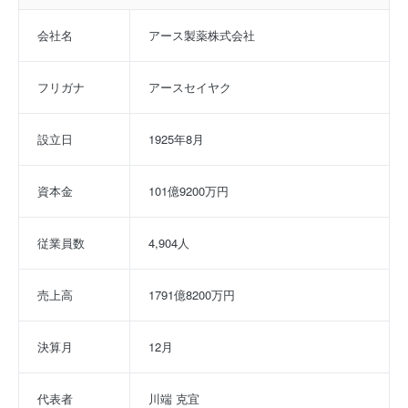
会社名
アース製薬株式会社
フリガナ
アースセイヤク
設立日
1925年8月
資本金
101億9200万円
従業員数
4,904人
売上高
1791億8200万円
決算月
12月
代表者
川端 克宜