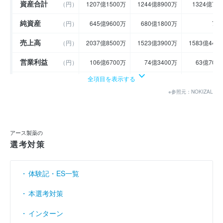
資産合計
（円）
1207億1500万
1244億8900万
1324億70
純資産
（円）
645億9600万
680億1800万
72
売上高
（円）
2037億8500万
1523億3900万
1583億440
営業利益
（円）
106億6700万
74億3400万
63億700
全項目を表示する
経常利益
（円）
113億6200万
81億3300万
67億910
※参照元：NOKIZAL
当期純利益
（円）
71億4200万
53億300万
41億20
利益余剰金
----
----
-
（円）
アース製薬の
売上伸び率
（％）
3.95
- 25.25
3.
選考対策
営業利益率
（％）
5.23
4.88
4.
体験記・ES一覧
経常利益率
（％）
5.58
5.34
4.
本選考対策
インターン