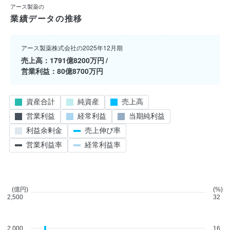
アース製薬の
業績データの推移
アース製薬株式会社の2025年12月期
売上高
1791億8200万円
営業利益
80億8700万円
資産合計
純資産
売上高
営業利益
経常利益
当期純利益
利益余剰金
売上伸び率
営業利益率
経常利益率
(億円)
(%)
2,500
32
2,000
16