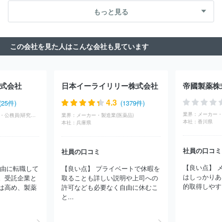
（その他）
農林・水産
たばこ・飼料
その他
ファーマテック株式会社
日本化薬株式会社
わかもと製薬株式会
もっと見る
社
第一三共株式会社
株式会社太田胃散
大塚製薬株式会社
白鳥製薬株式会社
極東製薬工業株式会社
大鵬薬品工業株式会
社
光製薬株式会社
トーアエイヨー株式会社
中外製薬工業株式
この会社を見た人はこんな会社も見ています
会社
ＣＳＬベーリング株式会社
グラクソ・スミスクライン株式
会社
デンカ生研株式会社
株式会社カイノス
ユースキン製薬株
式会社
ノバルティスファーマ株式会社
一般社団法人日本血液製
剤機構
生化学工業株式会社
アッヴィ合同会社
三麗ホールディ
式会社
日本イーライリリー株式会社
帝國製薬株
ングス株式会社
株式会社シノテスト
杏林製薬株式会社
協和発
酵バイオ株式会社
Ｍｅｉｊｉ Ｓｅｉｋａファルマ株式会社
協
4.3
(25件)
(1379件)
和キリン株式会社
ゼリア新薬工業株式会社
中外製薬株式会社
業界：
メーカー・
学校・官公庁・団体・公務員(研究機関)
業界：
メーカー・製造業(医薬品)
鳥居薬品株式会社
アステラス製薬株式会社
ＭＳＤ株式会社
本社：
香川県
本社：
兵庫県
株式会社ツムラ
日本ジェネリック株式会社
佐藤製薬株式会社
エーザイ株式会社
島津ダイアグノスティクス株式会社
科研製薬
社員の口コミ
株式会社
積水メディカル株式会社
帝人ファーマ株式会社
株式
社員の口コミ
会社大石膏盛堂
扶桑薬品工業株式会社
ミヤリサン製薬株式会社
【良い点】 
理由に転職して
【良い点】 プライベートで休暇を
テルモ山口株式会社
米沢浜理薬品工業株式会社
みどり化学株式
はしっかりあ
。受託企業と
取ることも詳しい説明や上司への
会社
株式会社ニチレイバイオサイエンス
アルプス薬品工業株式
的取得しやすい
は高め、製薬
許可なども必要なく自由に休むこ
会社
ワクチノーバ株式会社
中日本カプセル株式会社
ほか(422
と...
件)