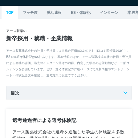
TOP
マッチ度
就活速報
ES・体験記
インターン
本選
アース製薬の
新卒採用・就職・企業情報
アース製薬株式会社の社員・元社員による総合評価は3.3点です（口コミ回答数292件）。
ESや本選考体験記は65件あります。基本情報のほか、アース製薬株式会社の社員・元社員
による会社の評価、過去のインターン選考の内容、内定した学生の志望動機など、一部コ
ンテンツを公開しています。ぜひ、選考体験記の詳細ページにて最新情報やエントリーシ
ート・体験記全文を確認し、選考対策に役立ててください。
目次
選考通過者による選考体験記
アース製薬株式会社の選考を通過した学生の体験記を多数
掲載中。選考で聞かれたことや評価されたポイントなど、