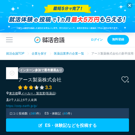
無料登録
ログイン
就活会議TOP
企業を探す
医薬品業界の企業一覧
アース製薬株式会社の新卒採用
インターン参加で選考優遇あり
アース製薬株式会社
3.3
東京都
メーカー・製造業(医薬品)
2千人以上5千人未満
https://corp.earth.jp/jp/
口コミ投稿数（
385
件）
ES・体験記（
65
件）
ES・体験記などを投稿する