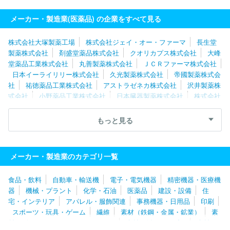
ルホ株式会社
生化学工業株式会社
ＪＣＲファーマ株式会社
日
東メディック株式会社
メーカー・製造業(医薬品) の企業をすべて見る
株式会社大塚製薬工場
株式会社ジェイ・オー・ファーマ
長生堂
製薬株式会社
剤盛堂薬品株式会社
クオリカプス株式会社
大峰
堂薬品工業株式会社
丸善製薬株式会社
ＪＣＲファーマ株式会社
日本イーライリリー株式会社
久光製薬株式会社
帝國製薬株式会
社
祐徳薬品工業株式会社
アストラゼネカ株式会社
沢井製薬株
式会社
小野薬品工業株式会社
日本臓器製薬株式会社
株式会社
タウンズ
常盤薬品工業株式会社
株式会社医学生物学研究所
鶴
原製薬株式会社
株式会社三和化学研究所
富士カプセル株式会社
もっと見る
日本新薬株式会社
小林製薬株式会社
健栄製薬株式会社
武田
薬品工業株式会社
日東メディック株式会社
小林化工株式会社
株式会社池田模範堂
テイカ製薬株式会社
浜理薬品工業株式会
メーカー・製造業のカテゴリ一覧
社
伊藤製油株式会社
陽進堂ホールディングス株式会社
東和薬
品株式会社
ロート製薬株式会社
参天製薬株式会社
アルフレッ
食品・飲料
自動車・輸送機
電子・電気機器
精密機器・医療機
サファーマ株式会社
塩野義製薬株式会社
千寿製薬株式会社
タ
器
機械・プラント
化学・石油
医薬品
建設・設備
住
カラバイオ株式会社
森下仁丹株式会社
キッセイ薬品工業株式会
宅・インテリア
アパレル・服飾関連
事務機器・日用品
印刷
社
バイエル薬品株式会社
住友ファーマ株式会社
東亜薬品株式
スポーツ・玩具・ゲーム
繊維
素材（鉄鋼・金属・鉱業）
素
会社
マルホ株式会社
日医工株式会社
日本全薬工業株式会社
材（ゴム・ガラス・セラミックス）
素材（紙・パルプ）
素材
第一三共プロファーマ株式会社
あすか製薬株式会社
アステラス