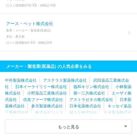
口コミ投稿数
97件
ES・体験記
19件
アース・ペット株式会社
業界：
メーカー・製造業(医薬品)
本社：
東京都
口コミ投稿数
9件
ES・体験記
5件
メーカー・製造業(医薬品) の人気企業をみる
中外製薬株式会社
アステラス製薬株式会社
武田薬品工業株式会
社
日本イーライリリー株式会社
協和キリン株式会社
小林製薬
株式会社
小野薬品工業株式会社
第一三共株式会社
エーザイ株
式会社
住友ファーマ株式会社
アストラゼネカ株式会社
日本新
薬株式会社
参天製薬株式会社
日本化薬株式会社
キッセイ薬品
工業株式会社
株式会社ツムラ
ＭＳＤ株式会社
久光製薬株式会
社
常盤薬品工業株式会社
あすか製薬株式会社
杏林製薬株式会
社
陽進堂ホールディングス株式会社
科研製薬株式会社
千寿製
もっと見る
薬株式会社
ゼリア新薬工業株式会社
中外製薬工業株式会社
マ