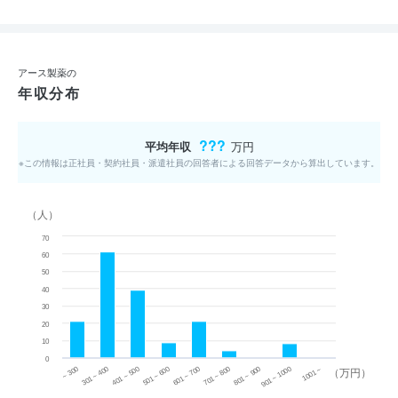
アース製薬の
年収分布
???
平均年収
万円
※この情報は正社員・契約社員・派遣社員の回答者による回答データから算出しています。
（人）
70
60
50
40
30
20
10
0
~ 300
701 ~ 800
301 ~ 400
801 ~ 900
401 ~ 500
901 ~ 1000
501 ~ 600
601 ~ 700
1001 ~
（万円）