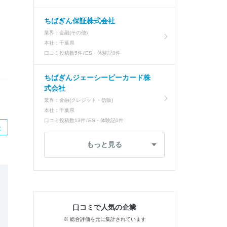
ちばぎん保証株式会社
業界：
金融(その他)
本社：
千葉県
口コミ投稿数
5件
ES・体験記
0件
ちばぎんジェーシービーカード株
式会社
業界：
金融(クレジット・信販)
本社：
千葉県
口コミ投稿数
13件
ES・体験記
0件
た
もっと見る
口コミで人気の企業
※ 総合評価を元に集計されています