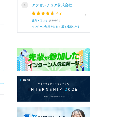
アクセンチュア株式会社
4.7
評判・口コミ
（8803件）
インターン対策をみる
/
選考対策をみる
株式会社千葉銀行
5Daysインターンシップ（5日） / 総合職