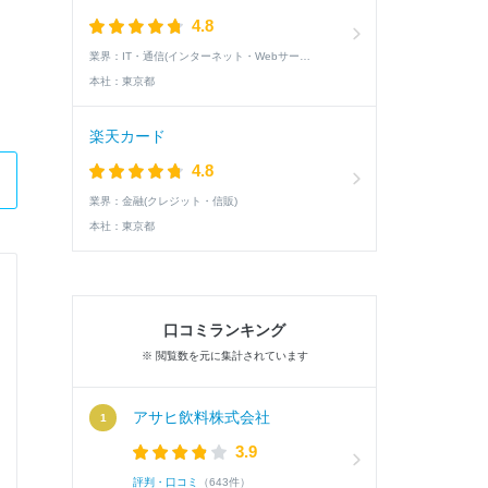
4.8
業界：
IT・通信(インターネット・Webサービス)
本社：
東京都
楽天カード
4.8
業界：
金融(クレジット・信販)
本社：
東京都
株式会社千葉銀行
口コミランキング
総合職
※ 閲覧数を元に集計されています
Q.
学生時代に力を入れたことは何ですか。
アサヒ飲料株式会社
3.9
評判・口コミ
（643件）