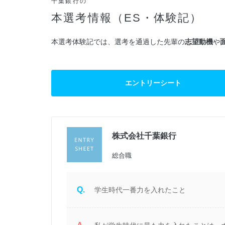
千葉銀行の
本選考情報（ES・体験記）
本選考体験記では、選考を通過した先輩の
志望動機
や
エントリーシート
株式会社千葉銀行
過
総合職
Q.
学生時代一番力を入れたこと