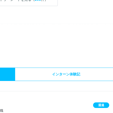
）
インターン体験記
通過
合職