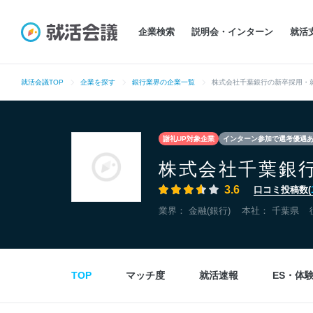
企業検索
説明会・インターン
就活
就活会議TOP
企業を探す
銀行業界の企業一覧
株式会社千葉銀行の新卒採用・
謝礼UP対象企業
インターン参加で選考優遇
株式会社千葉銀
3.6
口コミ投稿数(
業界：
金融(銀行)
本社：
千葉県
TOP
マッチ度
就活速報
ES・体