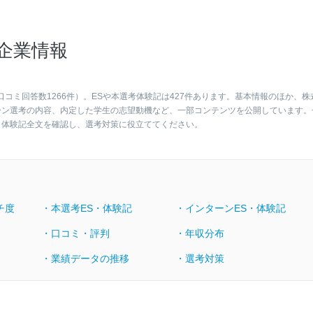
企業情報
コミ回答数1266件）。ESや本選考体験記は427件あります。基本情報のほか、株
ーン選考の内容、内定した学生の志望動機など、一部コンテンツを公開しています。
・体験記全文を確認し、選考対策に役立ててください。
チ度
・本選考ES・体験記
・インターンES・体験記
・口コミ・評判
・年収分布
・業績データの推移
・選考対策