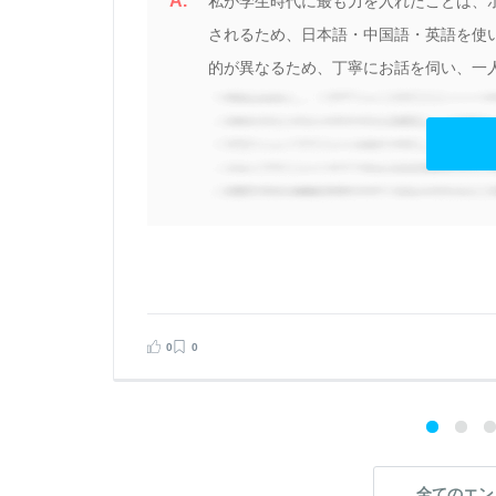
A.
私が学生時代に最も力を入れたことは、
されるため、日本語・中国語・英語を使
的が異なるため、丁寧にお話を伺い、一人
見る
告する
0
0
全てのエン