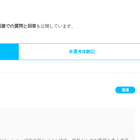
面接での質問と回答
を公開しています。
本選考体験記
通過