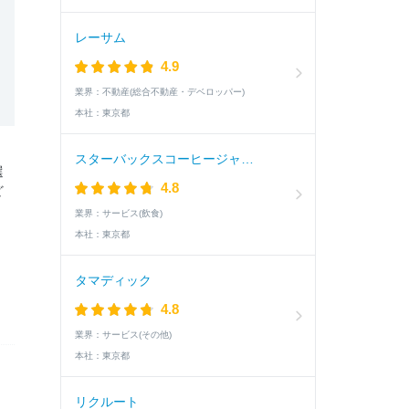
レーサム
4.9
業界：
不動産(総合不動産・デベロッパー)
本社：
東京都
スターバックスコーヒージャパン
選
4.8
ど
業界：
サービス(飲食)
本社：
東京都
タマディック
4.8
業界：
サービス(その他)
本社：
東京都
リクルート