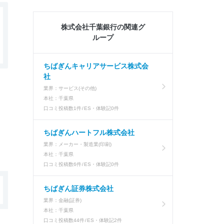
株式会社千葉銀行の関連グ
ループ
ちばぎんキャリアサービス株式会
社
業界：
サービス(その他)
本社：
千葉県
口コミ投稿数
1件
ES・体験記
0件
ちばぎんハートフル株式会社
業界：
メーカー・製造業(印刷)
本社：
千葉県
口コミ投稿数
6件
ES・体験記
0件
ちばぎん証券株式会社
業界：
金融(証券)
本社：
千葉県
口コミ投稿数
44件
ES・体験記
2件