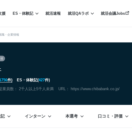
支援
ES・体験記
就活速報
就活QAラボ
就活会議Jobs
就職・企業情報
あり
行
1756
件)
ES・体験記(
427
件)
従業員数： 2千人以上5千人未満
URL：
https://www.chibabank.co.jp/
験記
インターン
本選考
口コミ・評価