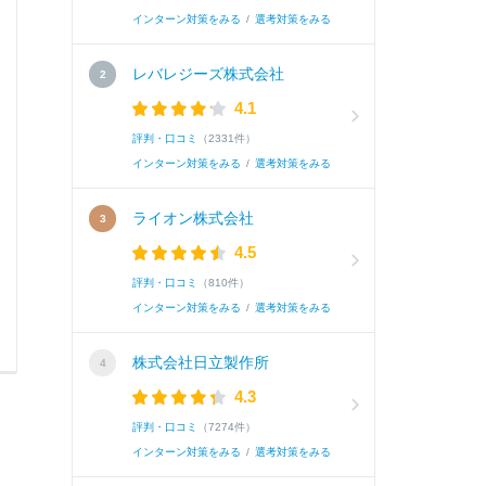
A.
新歓活動において、私は〇〇チームと〇〇チーム
インターン対策をみる
/
選考対策をみる
携不足による〇〇」を改善するため、2年間〇〇
して〇〇に立候補した。まず、〇〇の原因に「〇〇
レバレジーズ株式会社
4.1
続き
評判・口コミ
（2331件）
インターン対策をみる
/
選考対策をみる
ライオン株式会社
4.5
評判・口コミ
（810件）
インターン対策をみる
/
選考対策をみる
0
0
株式会社日立製作所
4.3
評判・口コミ
（7274件）
インターン対策をみる
/
選考対策をみる