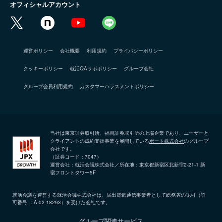
オフィシャルアカウント
運営ポリシー
会社概要
利用規約
プライバシーポリシー
クッキーポリシー
就活QAラボポリシー
グループ会社
グループ会員利用規約
カスタマーハラスメントポリシー
当社は東京証券取引所、福岡証券取引所の上場企業であり、ユーザーと
クライアントの成約支援事業を展開している
ポート株式会社
のグループ
会社です。
（証券コード：7047）
運営会社：就活会議株式会社／所在地：東京都新宿区北新宿2-21-1 新
宿フロントタワー5F
就活会議を運営する就活会議株式会社は、届出電気通信事業者として総務省の認可（許
可番号 ：A-02-18293）を受けた会社です。