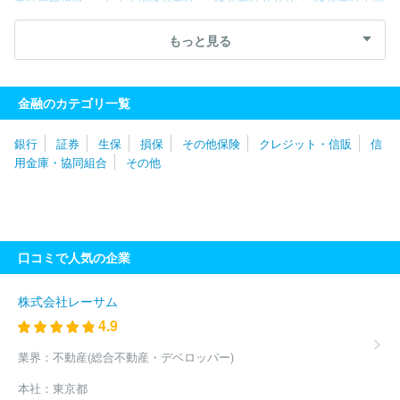
しんきんカード
トヨタファイナンシャルサービス株式会社
イズ
ミヤカード株式会社
株式会社日本プラム
三井住友カード株式会
もっと見る
社
株式会社アプラス
トヨタファイナンス株式会社
大和ハウス
フィナンシャル株式会社
マツダクレジット株式会社
株式会社ク
レディア
ＦＴＣ株式会社
株式会社全東信
ダイレクトワン株式
金融のカテゴリ一覧
会社
東京関根産業株式会社
株式会社日専連ジェミス
株式会社
ジャパンデンタル
株式会社日産フィナンシャルサービス
株式会
銀行
証券
生保
損保
その他保険
クレジット・信販
信
社銀蔵
Ｎｅｘｕｓ Ｃａｒｄ株式会社
東急カード株式会社
ラ
用金庫・協同組合
その他
イフカード株式会社
株式会社アビック
ＳＭＢＣファイナンスサ
ービス株式会社
株式会社ＳＭＢＣモビット
イオンクレジットサ
ービス株式会社
三井住友トラストクラブ株式会社
株式会社クレ
ディセゾン
ゼネラル産業株式会社
ＣＦＪ合同会社
株式会社し
んきんカード
フォルクスワーゲン・ファイナンシャル・サービス・
口コミで人気の企業
ジャパン株式会社
株式会社若松屋質店
新生フィナンシャル株式
会社
楽天カード株式会社
株式会社森田質店
株式会社ＳＦＣ
Ｇ
株式会社ドコモ・ファイナンス
株式会社マルイ
株式会社オ
株式会社レーサム
リエントコーポレーション
ヤマトクレジットファイナンス株式会
4.9
社
株式会社ゴールドポイントマーケティング
りそなカード株式
会社
株式会社ＪＣＢ
全宅住宅ローン株式会社
アコム株式会
業界：
不動産(総合不動産・デベロッパー)
社
アメリカン・エキスプレス・インターナショナル・インコーポレ
本社：
東京都
イテッド
株式会社ジャルカード
有限会社たかみ質店
株式会社