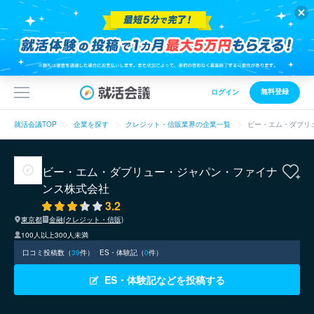
無料登録
ログイン
就活会議TOP
企業を探す
クレジット・信販業界の企業一覧
ビー・エム・ダブリ
ビー・エム・ダブリュー・ジャパン・ファイナ
ンス株式会社
3.2
東京都
金融(クレジット・信販)
100人以上300人未満
口コミ投稿数（
39
件）
ES・体験記（
0
件）
ES・体験記などを投稿する