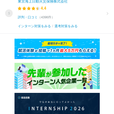
東京海上日動火災保険株式会社
4.4
5
評判・口コミ
（4396件）
インターン対策をみる
/
選考対策をみる