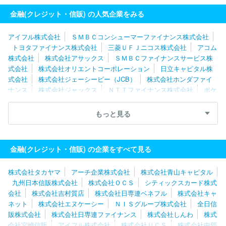
金融(クレジット・信販) の人気企業をみる
アイフル株式会社
ＳＭＢＣコンシューマーファイナンス株式会社
トヨタファイナンス株式会社
三菱ＵＦＪニコス株式会社
アコム
株式会社
株式会社アサックス
ＳＭＢＣファイナンスサービス株
式会社
株式会社オリエントコーポレーション
日立キャピタル株
式会社
株式会社ジェーシービー（JCB）
株式会社ホンダファイ
ナンス
株式会社ジャックス
ＮＴＴファイナンス株式会社
ポケ
ットカード株式会社
楽天カード株式会社
新生フィナンシャル株
式会社
株式会社ＵＣＳ
株式会社ビューカード
株式会社銀蔵
もっと見る
株式会社日本プラム
ダイレクトワン株式会社
オリックス株式会
社
株式会社エムアイカード
株式会社クレディセゾン
ＰａｙＰ
ａｙカード株式会社
東急カード株式会社
株式会社しんきんカー
金融(クレジット・信販) の企業をすべて見る
ド
株式会社日専連ファイナンス
株式会社エム・アール・エフ
出光クレジット株式会社
株式会社タカヤマ
アーチ企業株式会社
株式会社青山キャピタル
九州日本信販株式会社
株式会社ＯＣＳ
シティックスカード株式
会社
株式会社吉村質店
株式会社日専連ベネフル
株式会社キャ
ネット
株式会社エヌケーシー
ＮＩＳグループ株式会社
全日信
販株式会社
株式会社日専連ファイナンス
株式会社しんわ
株式
会社宮崎信販
アイフル株式会社
株式会社ＵＣＳ
株式会社中部