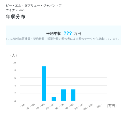
ビー・エム・ダブリュー・ジャパン・フ
ァイナンスの
年収分布
???
平均年収
万円
※この情報は正社員・契約社員・派遣社員の回答者による回答データから算出しています。
（人）
10
8
6
4
2
0
~ 300
701 ~ 800
301 ~ 400
801 ~ 900
401 ~ 500
901 ~ 1000
501 ~ 600
601 ~ 700
1001 ~
（万円）