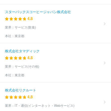
オリコプロダクトファイナンス
ＳＭＢＣコンシューマーファイナン
ス株式会社
株式会社エイワ
新生パーソナルローン株式会社
株
スターバックスコーヒージャパン株式会社
式会社エポスカード
株式会社ビューカード
プレミア株式会社
4.8
ポケットカード株式会社
株式会社ジャックス
ＴＦＫ株式会社
オリックス株式会社
株式会社キュービタス
株式会社ジェーシー
業界：
サービス(飲食)
ビー（JCB）
株式会社エムアイカード
三菱ＵＦＪニコス株式会
社
株式会社ホンダファイナンス
ＡＧビジネスサポート株式会社
本社：
東京都
株式会社アサックス
日本住宅無尽株式会社
ＮＴＴファイナンス
株式会社
ユーシーカード株式会社
日立キャピタル株式会社
Ｃ
ＢＳフィナンシャルサービス株式会社
出光クレジット株式会社
株式会社タマディック
メルセデス・ベンツ・ファイナンス株式会社
株式会社リロ・フィ
4.8
ナンシャル・ソリューションズ
東武マーケティング株式会社
ａ
ｕフィナンシャルサービス株式会社
株式会社エム・アール・エフ
業界：
サービス(その他)
ＰａｙＰａｙカード株式会社
株式会社タチバナ屋
株式会社フ
本社：
東京都
ジ・カードサービス
ＪＦＲカード株式会社
鈴与ホールディング
ス株式会社
株式会社ペルソナ
ほか(204件)
株式会社リクルート
4.8
業界：
IT・通信(インターネット・Webサービス)