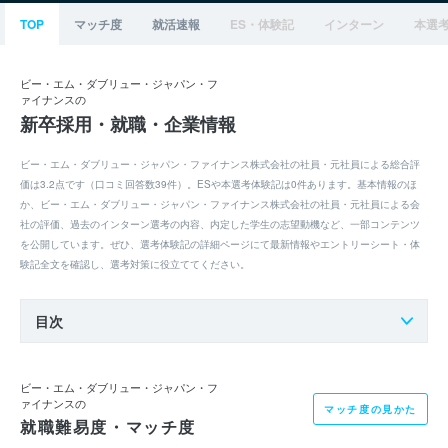
TOP
マッチ度
就活速報
ES・体験記
インターン
本選
ビー・エム・ダブリュー・ジャパン・フ
ァイナンスの
新卒採用・就職・企業情報
ビー・エム・ダブリュー・ジャパン・ファイナンス株式会社の社員・元社員による総合評
価は3.2点です（口コミ回答数39件）。ESや本選考体験記は0件あります。基本情報のほ
か、ビー・エム・ダブリュー・ジャパン・ファイナンス株式会社の社員・元社員による会
社の評価、過去のインターン選考の内容、内定した学生の志望動機など、一部コンテンツ
を公開しています。ぜひ、選考体験記の詳細ページにて最新情報やエントリーシート・体
験記全文を確認し、選考対策に役立ててください。
目次
ビー・エム・ダブリュー・ジャパン・フ
ァイナンスの
マッチ度の見かた
就職難易度・マッチ度