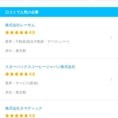
出光クレジット株式会社
メルセデス・ベンツ・ファイナンス株式
会社
株式会社リロ・フィナンシャル・ソリューションズ
東武マ
口コミで人気の企業
ーケティング株式会社
ａｕフィナンシャルサービス株式会社
株
式会社エム・アール・エフ
ＰａｙＰａｙカード株式会社
株式会
社タチバナ屋
株式会社フジ・カードサービス
ＪＦＲカード株式
株式会社レーサム
会社
鈴与ホールディングス株式会社
株式会社ペルソナ
ほか
4.9
(204件)
業界：
不動産(総合不動産・デベロッパー)
本社：
東京都
スターバックスコーヒージャパン株式会社
4.8
業界：
サービス(飲食)
本社：
東京都
株式会社タマディック
4.8