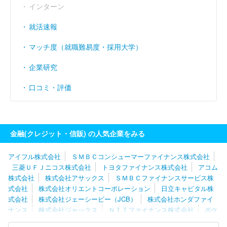
インターン
就活速報
マッチ度（就職難易度・採用大学）
企業研究
口コミ・評価
金融(クレジット・信販) の人気企業をみる
アイフル株式会社
ＳＭＢＣコンシューマーファイナンス株式会社
三菱ＵＦＪニコス株式会社
トヨタファイナンス株式会社
アコム
株式会社
株式会社アサックス
ＳＭＢＣファイナンスサービス株
式会社
株式会社オリエントコーポレーション
日立キャピタル株
式会社
株式会社ジェーシービー（JCB）
株式会社ホンダファイ
ナンス
株式会社ジャックス
ＮＴＴファイナンス株式会社
ポケ
ットカード株式会社
楽天カード株式会社
株式会社ＵＣＳ
株式