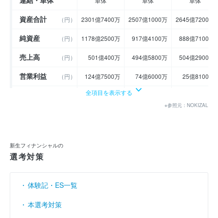
単体
単体
単体
資産合計
（円）
2301億7400万
2507億1000万
2645億7200万
純資産
（円）
1178億2500万
917億4100万
888億7100万
売上高
（円）
501億400万
494億5800万
504億2900万
営業利益
（円）
124億7500万
74億6000万
25億8100万
全項目を表示する
経常利益
（円）
134億6600万
85億8100万
33億6500万
※参照元：NOKIZAL
当期純利益
（円）
123億9700万
89億1500万
21億2800万
利益余剰金
（円）
496億3100万
235億4700万
206億7600万
新生フィナンシャルの
売上伸び率
（％）
0.2
- 1.29
1.96
選考対策
営業利益率
（％）
24.9
15.08
5.12
体験記・ES一覧
経常利益率
（％）
26.88
17.35
6.67
本選考対策