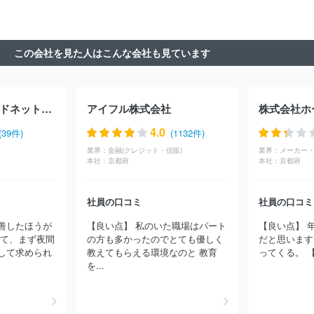
ービス株式会社
三井住友トラストクラブ株式会社
株式会社クレ
ディセゾン
ゼネラル産業株式会社
ＣＦＪ合同会社
株式会社し
んきんカード
フォルクスワーゲン・ファイナンシャル・サービス・
この会社を見た人はこんな会社も見ています
ジャパン株式会社
株式会社若松屋質店
楽天カード株式会社
株
式会社森田質店
株式会社ＳＦＣＧ
株式会社ドコモ・ファイナン
ス
株式会社マルイ
株式会社オリエントコーポレーション
ヤマ
トクレジットファイナンス株式会社
株式会社ゴールドポイントマー
株式会社日本カードネットワーク
アイフル株式会社
株式会社ホ
ケティング
りそなカード株式会社
株式会社ＪＣＢ
全宅住宅ロ
ーン株式会社
アコム株式会社
アメリカン・エキスプレス・イン
4.0
(39件)
(1132件)
ターナショナル・インコーポレイテッド
株式会社ジャルカード
業界：
金融(クレジット・信販)
業界：
メーカー・
有限会社たかみ質店
株式会社オリコプロダクトファイナンス
Ｓ
本社：
京都府
本社：
京都府
ＭＢＣコンシューマーファイナンス株式会社
株式会社エイワ
新
生パーソナルローン株式会社
株式会社エポスカード
株式会社ビ
社員の口コミ
社員の口コミ
ューカード
プレミア株式会社
ポケットカード株式会社
株式会
社ジャックス
ＴＦＫ株式会社
オリックス株式会社
株式会社キ
善したほうが
【良い点】 私のいた職場はパート
【良い点】 
ュービタス
ビー・エム・ダブリュー・ジャパン・ファイナンス株式
して、まず夜間
の方も多かったのでとても優しく
だと思います
会社
株式会社ジェーシービー（JCB）
株式会社エムアイカード
して求められ
教えてもらえる環境なのと 教育
ってくる。 【
三菱ＵＦＪニコス株式会社
株式会社ホンダファイナンス
ＡＧビ
を...
ジネスサポート株式会社
株式会社アサックス
日本住宅無尽株式
会社
ＮＴＴファイナンス株式会社
ユーシーカード株式会社
日
立キャピタル株式会社
ＣＢＳフィナンシャルサービス株式会社