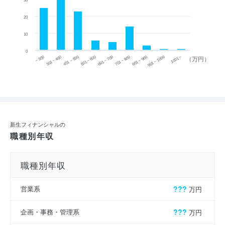
30
20
10
0
~ 300
701 ~ 800
301 ~ 400
801 ~ 900
401 ~ 500
901 ~ 1000
501 ~ 600
601 ~ 700
1001 ~
（万円）
新生フィナンシャルの
職種別年収
職種別年収
営業系
???
万円
企画・事務・管理系
???
万円