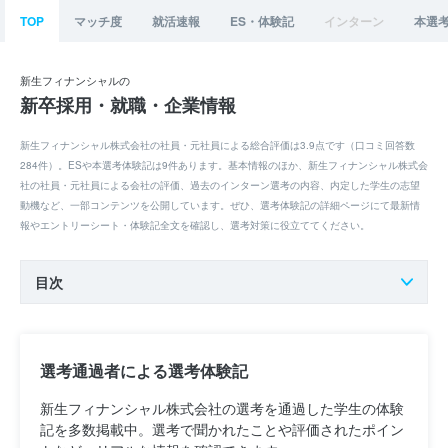
TOP
マッチ度
就活速報
ES・体験記
インターン
本選
新生フィナンシャルの
新卒採用・就職・企業情報
新生フィナンシャル株式会社の社員・元社員による総合評価は3.9点です（口コミ回答数
284件）。ESや本選考体験記は9件あります。基本情報のほか、新生フィナンシャル株式会
社の社員・元社員による会社の評価、過去のインターン選考の内容、内定した学生の志望
動機など、一部コンテンツを公開しています。ぜひ、選考体験記の詳細ページにて最新情
報やエントリーシート・体験記全文を確認し、選考対策に役立ててください。
目次
選考通過者による選考体験記
新生フィナンシャル株式会社の選考を通過した学生の体験
記を多数掲載中。選考で聞かれたことや評価されたポイン