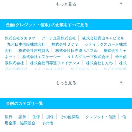
会社ビューカード
株式会社銀蔵
株式会社日本プラム
ダイレク
もっと見る
トワン株式会社
オリックス株式会社
株式会社エムアイカード
株式会社クレディセゾン
ＰａｙＰａｙカード株式会社
東急カー
ド株式会社
株式会社しんきんカード
株式会社日専連ファイナン
金融(クレジット・信販) の企業をすべて見る
ス
株式会社エム・アール・エフ
出光クレジット株式会社
株式
会社ＯＣＳ
株式会社タカヤマ
アーチ企業株式会社
株式会社青山キャピタル
九州日本信販株式会社
株式会社ＯＣＳ
シティックスカード株式
会社
株式会社吉村質店
株式会社日専連ベネフル
株式会社キャ
ネット
株式会社エヌケーシー
ＮＩＳグループ株式会社
全日信
販株式会社
株式会社日専連ファイナンス
株式会社しんわ
株式
会社宮崎信販
アイフル株式会社
株式会社ＵＣＳ
株式会社中部
しんきんカード
トヨタファイナンシャルサービス株式会社
イズ
ミヤカード株式会社
株式会社日本プラム
三井住友カード株式会
もっと見る
社
株式会社アプラス
トヨタファイナンス株式会社
大和ハウス
フィナンシャル株式会社
マツダクレジット株式会社
株式会社ク
レディア
ＦＴＣ株式会社
株式会社全東信
ダイレクトワン株式
金融のカテゴリ一覧
会社
東京関根産業株式会社
株式会社日専連ジェミス
株式会社
ジャパンデンタル
株式会社日産フィナンシャルサービス
株式会
銀行
証券
生保
損保
その他保険
クレジット・信販
信
社銀蔵
Ｎｅｘｕｓ Ｃａｒｄ株式会社
東急カード株式会社
ラ
用金庫・協同組合
その他
イフカード株式会社
株式会社アビック
ＳＭＢＣファイナンスサ
ービス株式会社
株式会社ＳＭＢＣモビット
イオンクレジットサ