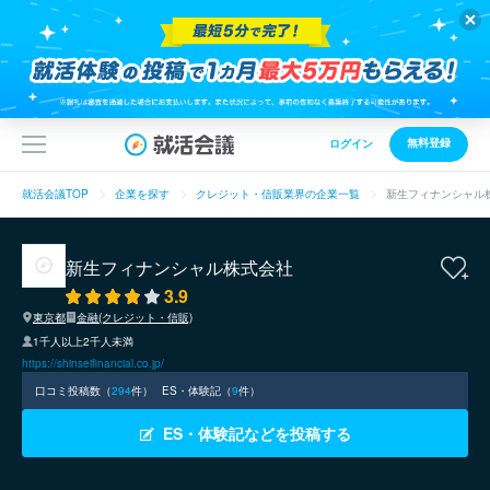
無料登録
ログイン
就活会議TOP
企業を探す
クレジット・信販業界の企業一覧
新生フィナンシャル
新生フィナンシャル株式会社
3.9
東京都
金融(クレジット・信販)
1千人以上2千人未満
https://shinseifinancial.co.jp/
口コミ投稿数（
294
件）
ES・体験記（
9
件）
ES・体験記などを投稿する