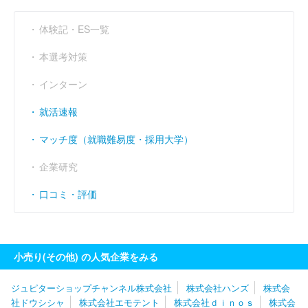
営業利益率
----
----
----
（％）
体験記・ES一覧
経常利益率
----
----
----
本選考対策
（％）
インターン
就活速報
マッチ度（就職難易度・採用大学）
企業研究
口コミ・評価
小売り(その他) の人気企業をみる
ジュピターショップチャンネル株式会社
株式会社ハンズ
株式会
社ドウシシャ
株式会社エモテント
株式会社ｄｉｎｏｓ
株式会