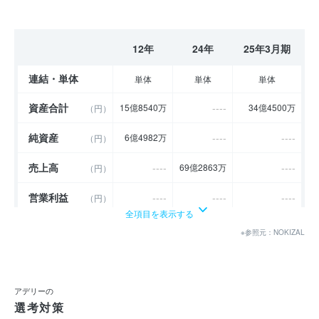
12年
24年
25年3月期
連結・単体
単体
単体
単体
資産合計
----
15億8540万
34億4500万
（円）
純資産
----
----
6億4982万
（円）
売上高
----
----
69億2863万
（円）
営業利益
----
----
----
（円）
全項目を表示する
経常利益
----
----
----
（円）
※参照元：NOKIZAL
当期純利益
----
3976万
5204万
（円）
利益余剰金
----
----
17億6620万
（円）
アデリーの
選考対策
売上伸び率
----
----
----
（％）