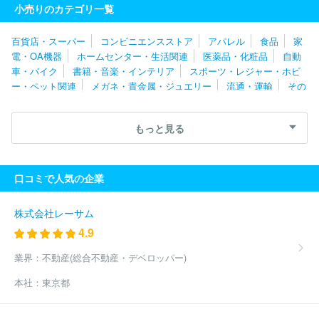
小売りのカテゴリ一覧
ロール
株式会社ドウシシャ
株式会社オオトモ
株式会社ノース
ブライト
株式会社大宮電化
株式会社山三ふじや
株式会社おお
百貨店・スーパー
コンビニエンスストア
アパレル
食品
家
つか
株式会社清川屋
株式会社エコプラス
アイアグリ株式会
電・OA機器
ホームセンター・生活関連
医薬品・化粧品
自動
社
株式会社ワールドツール
株式会社アイフォーレ
株式会社ア
車・バイク
書籍・音楽・インテリア
スポーツ・レジャー・ホビ
イ・トピア
株式会社日本テレメッセージ
株式会社郵便局物販サ
ー・ペット関連
メガネ・貴金属・ジュエリー
流通・運輸
その
ービス
株式会社ハンズ
株式会社エフジー武蔵
株式会社アルフ
他
ァウェーブ
株式会社リバークレイン
アールビバン株式会社
株
式会社ＮＥＸＴ ＯＮＥ
株式会社プログデンス
住友商事グロー
もっと見る
バルメタルズ株式会社
株式会社サンドラッグ
株式会社エアリー
株式会社オンワードコーポレートデザイン
株式会社ライトアップ
ショッピングクラブ
株式会社アイルネット
株式会社ティンパン
口コミで人気の企業
アレイ
レグセントジョイラー株式会社
株式会社矢田
チバビジ
ネス株式会社
ウォーターワン株式会社
株式会社アンカーネット
ワークサービス
株式会社ｄｉｎｏｓ
ジュピターショップチャン
株式会社レーサム
ネル株式会社
株式会社ＺＯＺＯ
株式会社トレジャー・ファクト
4.9
リー
マガシーク株式会社
株式会社クラモト
株式会社ミロク情
報サービス
株式会社オーダーチーズ
アイドゥー株式会社
グリ
業界：
不動産(総合不動産・デベロッパー)
ーン商事株式会社
株式会社ライトテック
株式会社犬の家
株式
本社：
東京都
会社ドリームファクトリー
株式会社パワーセラー
株式会社ベル
ーナ
株式会社ワイナム
株式会社マルハン
株式会社トレーダ
ー
シュッピン株式会社
トラスト株式会社
株式会社リサーチ