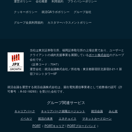
運営ポリシー
会社概要
利用規約
プライバシーポリシー
クッキーポリシー
就活QAラボポリシー
グループ会社
グループ会員利用規約
カスタマーハラスメントポリシー
当社は東京証券取引所、福岡証券取引所の上場企業であり、ユーザーと
クライアントの成約支援事業を展開している
ポート株式会社
のグループ
会社です。
（証券コード：7047）
運営会社：就活会議株式会社／所在地：東京都新宿区北新宿2-21-1 新
宿フロントタワー5F
就活会議を運営する就活会議株式会社は、届出電気通信事業者として総務省の認可（許
可番号 ：A-02-18293）を受けた会社です。