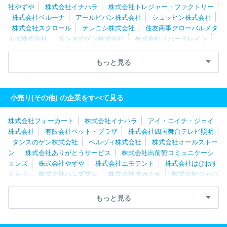
社やずや
株式会社イナハラ
株式会社トレジャー・ファクトリー
株式会社ベルーナ
アールビバン株式会社
シュッピン株式会社
株式会社スクロール
テレニシ株式会社
住友商事グローバルメタ
ルズ株式会社
タンスのゲン株式会社
株式会社リバークレイン
株式会社はぴねすくらぶ
株式会社大一商会
株式会社日本テレメ
ッセージ
株式会社アスパーク
株式会社オーダーチーズ
株式会
もっと見る
社郵便局物販サービス
株式会社ライトアップショッピングクラブ
株式会社買取王国
レグセントジョイラー株式会社
株式会社アイ
ルネット
株式会社ティンパンアレイ
株式会社クラモト
株式会
小売り(その他) の企業をすべて見る
社ありがとうサービス
株式会社ベネフィットジャパン
株式会社フォーカート
株式会社イナハラ
アイ・エイチ・ジェイ
株式会社
有限会社ペット・プラザ
株式会社四国舞台テレビ照明
タンスのゲン株式会社
ベルヴィ株式会社
株式会社オールストー
ン
株式会社ありがとうサービス
株式会社出前館コミュニケーシ
ョンズ
株式会社やずや
株式会社エモテント
株式会社はぴねす
くらぶ
株式会社ハンズマン
株式会社タカミヤ
株式会社ジャパ
ネットたかた
名央産業株式会社
株式会社千趣会
大日本印章株
式会社
株式会社タケベ無線
株式会社ジェイランド
テレニシ株
もっと見る
式会社
古本買取通販ドットコム株式会社
株式会社アスパーク
ジャペルパートナーシップサービス株式会社
株式会社買取王国
株式会社大一商会
株式会社ベネフィットジャパン
株式会社スク