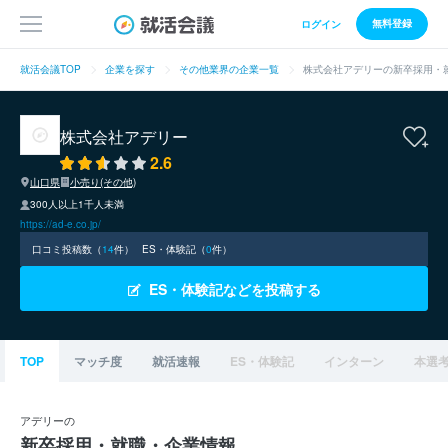
無料登録
ログイン
就活会議TOP
企業を探す
その他業界の企業一覧
株式会社アデリーの新卒採用・
株式会社アデリー
2.6
山口県
小売り(その他)
300人以上1千人未満
https://ad-e.co.jp/
口コミ投稿数（
14
件）
ES・体験記（
0
件）
ES・体験記などを投稿する
TOP
マッチ度
就活速報
ES・体験記
インターン
本選
アデリーの
新卒採用・就職・企業情報