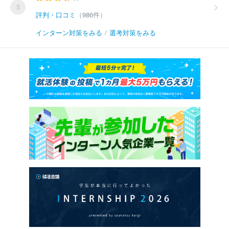
5
評判・口コミ
（986件）
インターン対策をみる
/
選考対策をみる