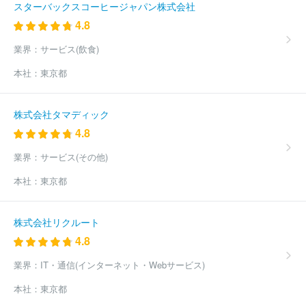
スターバックスコーヒージャパン株式会社
株式会社ヌマニウ・ウエスト
株式会社アクティス
加茂川啓明電
4.8
機株式会社
株式会社翼
ルードヴィヒ株式会社
株式会社Ａｌｕ
ｃｏ
株式会社タナクロ
株式会社ＭＴＧ ＦＯＲＭＡＶＩＴＡ
業界：
サービス(飲食)
有限会社福栓
グッドライブ株式会社
株式会社ベッドアンドマッ
トレス
株式会社ａｚｉ‐ａｚｉ
株式会社ケイディーシー
有限
本社：
東京都
会社酸京クラウド
株式会社ダテ薬局
ゴッドハンド株式会社
株
式会社アウティングスペース
ほか(2132件)
株式会社タマディック
4.8
業界：
サービス(その他)
本社：
東京都
株式会社リクルート
4.8
業界：
IT・通信(インターネット・Webサービス)
本社：
東京都