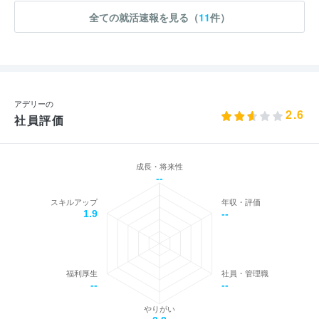
全ての就活速報を見る（
11
件）
アデリーの
2.6
社員評価
成長・将来性
--
スキルアップ
年収・評価
1.9
--
福利厚生
社員・管理職
--
--
やりがい