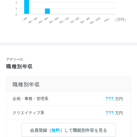
2
1
0
~ 300
701 ~ 800
301 ~ 400
801 ~ 900
401 ~ 500
901 ~ 1000
501 ~ 600
601 ~ 700
1001 ~
（万円）
アデリーの
職種別年収
職種別年収
企画・事務・管理系
???
万円
クリエイティブ系
???
万円
会員登録（
無料
）して職能別年収を見る