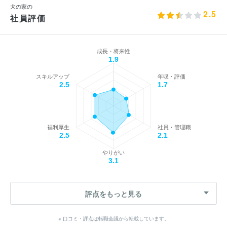
犬の家の
2.5
社員評価
成長・将来性
1.9
スキルアップ
年収・評価
2.5
1.7
福利厚生
社員・管理職
2.5
2.1
やりがい
3.1
評点をもっと見る
※ 口コミ・評点は転職会議から転載しています。