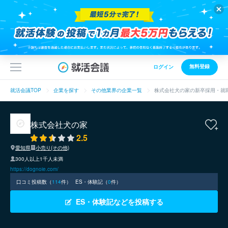
無料登録
ログイン
就活会議TOP
企業を探す
その他業界の企業一覧
株式会社犬の家の新卒採用・就
株式会社犬の家
2.5
愛知県
小売り(その他)
300人以上1千人未満
https://dognoie.com/
口コミ投稿数（
114
件）
ES・体験記（
0
件）
ES・体験記などを投稿する