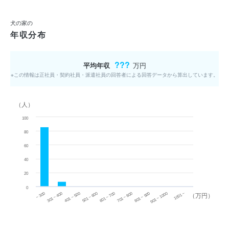
犬の家の
年収分布
???
平均年収
万円
※この情報は正社員・契約社員・派遣社員の回答者による回答データから算出しています。
（人）
100
80
60
40
20
0
~ 300
701 ~ 800
301 ~ 400
801 ~ 900
401 ~ 500
901 ~ 1000
501 ~ 600
601 ~ 700
1001 ~
（万円）