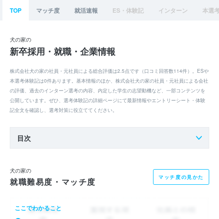
TOP
マッチ度
就活速報
ES・体験記
インターン
本選
犬の家の
新卒採用・就職・企業情報
株式会社犬の家の社員・元社員による総合評価は2.5点です（口コミ回答数114件）。ESや
本選考体験記は0件あります。基本情報のほか、株式会社犬の家の社員・元社員による会社
の評価、過去のインターン選考の内容、内定した学生の志望動機など、一部コンテンツを
公開しています。ぜひ、選考体験記の詳細ページにて最新情報やエントリーシート・体験
記全文を確認し、選考対策に役立ててください。
目次
犬の家の
マッチ度の見かた
就職難易度・マッチ度
ここでわかること