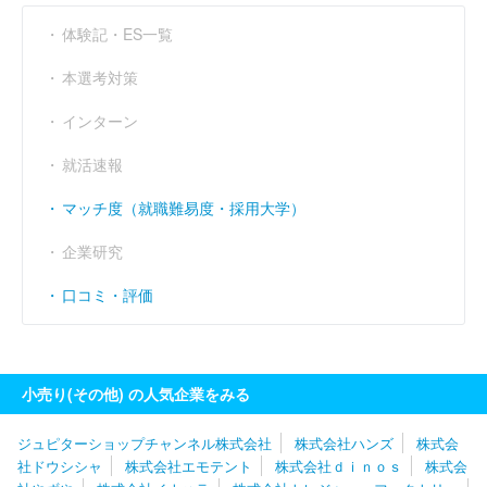
営業利益率
----
----
----
（％）
体験記・ES一覧
経常利益率
----
----
----
（％）
本選考対策
インターン
就活速報
マッチ度（就職難易度・採用大学）
企業研究
口コミ・評価
小売り(その他) の人気企業をみる
ジュピターショップチャンネル株式会社
株式会社ハンズ
株式会
社ドウシシャ
株式会社エモテント
株式会社ｄｉｎｏｓ
株式会