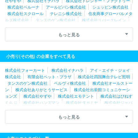
社やずや
株式会社イナハラ
株式会社トレジャー・ファクトリー
株式会社ベルーナ
アールビバン株式会社
シュッピン株式会社
株式会社スクロール
テレニシ株式会社
住友商事グローバルメタ
ルズ株式会社
タンスのゲン株式会社
株式会社リバークレイン
株式会社はぴねすくらぶ
株式会社大一商会
株式会社日本テレメ
ッセージ
株式会社アスパーク
株式会社オーダーチーズ
株式会
もっと見る
社郵便局物販サービス
株式会社ライトアップショッピングクラブ
株式会社買取王国
レグセントジョイラー株式会社
株式会社アイ
ルネット
株式会社ティンパンアレイ
株式会社クラモト
株式会
小売り(その他) の企業をすべて見る
社ありがとうサービス
株式会社ベネフィットジャパン
株式会社フォーカート
株式会社イナハラ
アイ・エイチ・ジェイ
株式会社
有限会社ペット・プラザ
株式会社四国舞台テレビ照明
タンスのゲン株式会社
ベルヴィ株式会社
株式会社オールストー
ン
株式会社ありがとうサービス
株式会社出前館コミュニケーシ
ョンズ
株式会社やずや
株式会社エモテント
株式会社はぴねす
くらぶ
株式会社ハンズマン
株式会社タカミヤ
株式会社ジャパ
ネットたかた
名央産業株式会社
株式会社千趣会
大日本印章株
式会社
株式会社タケベ無線
株式会社ジェイランド
テレニシ株
もっと見る
式会社
古本買取通販ドットコム株式会社
株式会社アスパーク
ジャペルパートナーシップサービス株式会社
株式会社買取王国
株式会社大一商会
株式会社ベネフィットジャパン
株式会社スク