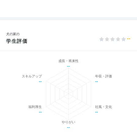
犬の家の
--
学生評価
成長・将来性
--
スキルアップ
年収・評価
--
--
福利厚生
社風・文化
--
--
やりがい
--