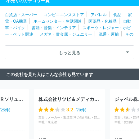
小売りのカテゴリ一覧
ロール
株式会社ドウシシャ
株式会社オオトモ
株式会社ノース
ブライト
株式会社大宮電化
株式会社山三ふじや
株式会社おお
百貨店・スーパー
コンビニエンスストア
アパレル
食品
家
つか
株式会社清川屋
株式会社エコプラス
アイアグリ株式会
電・OA機器
ホームセンター・生活関連
医薬品・化粧品
自動
社
株式会社ワールドツール
株式会社アイフォーレ
株式会社ア
車・バイク
書籍・音楽・インテリア
スポーツ・レジャー・ホビ
イ・トピア
株式会社日本テレメッセージ
株式会社郵便局物販サ
ー・ペット関連
メガネ・貴金属・ジュエリー
流通・運輸
その
ービス
株式会社ハンズ
株式会社エフジー武蔵
株式会社アルフ
他
ァウェーブ
株式会社リバークレイン
アールビバン株式会社
株
式会社ＮＥＸＴ ＯＮＥ
株式会社プログデンス
住友商事グロー
もっと見る
バルメタルズ株式会社
株式会社サンドラッグ
株式会社エアリー
株式会社オンワードコーポレートデザイン
株式会社ライトアップ
ショッピングクラブ
株式会社アイルネット
株式会社ティンパン
この会社を見た人はこんな会社も見ています
アレイ
レグセントジョイラー株式会社
株式会社矢田
チバビジ
ネス株式会社
ウォーターワン株式会社
株式会社アンカーネット
ワークサービス
株式会社ｄｉｎｏｓ
ジュピターショップチャン
ネル株式会社
株式会社ＺＯＺＯ
株式会社トレジャー・ファクト
アチーブメントＨＲソリューションズ株式会社
株式会社リツビ＆メディカランド
ジャペル株
リー
マガシーク株式会社
株式会社クラモト
株式会社ミロク情
報サービス
株式会社オーダーチーズ
株式会社アデリー
アイド
3.2
(25件)
(70件)
ゥー株式会社
グリーン商事株式会社
株式会社ライトテック
株
業界：
メーカー・製造業(その他) 商社・卸(専門商社（建築・建材）) 小売り(流通・運輸) 小売り(家電・OA機器) 小売り(医薬品・化粧品) 医療・福祉(医療)
業界：
商社・卸(
式会社ドリームファクトリー
株式会社パワーセラー
株式会社ベ
本社：
東京都
本社：
愛知県
ルーナ
株式会社ワイナム
株式会社マルハン
株式会社トレーダ
ー
シュッピン株式会社
トラスト株式会社
株式会社リサーチ