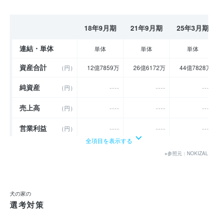
18年9月期
21年9月期
25年3月期
連結・単体
単体
単体
単体
資産合計
（円）
12億7859万
26億6172万
44億7828万
純資産
----
----
----
（円）
売上高
----
----
----
（円）
営業利益
----
----
----
（円）
全項目を表示する
経常利益
----
----
----
（円）
※参照元：NOKIZAL
当期純利益
（円）
2億6518万
6億3118万
1億3365万
利益余剰金
（円）
2億5780万
20億6084万
33億4339万
犬の家の
選考対策
売上伸び率
----
----
----
（％）