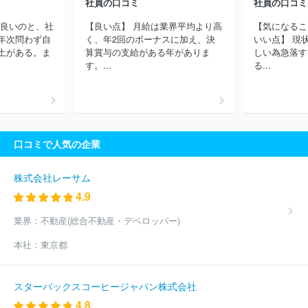
株式会社ヌマニウ・ウエスト
株式会社アクティス
加茂川啓明電
社員の口コミ
社員の口コミ
機株式会社
株式会社翼
ルードヴィヒ株式会社
株式会社Ａｌｕ
が良いのと、社
【良い点】 月給は業界平均より高
【気になるこ
ｃｏ
株式会社タナクロ
株式会社ＭＴＧ ＦＯＲＭＡＶＩＴＡ
年次問わず自
く、年2回のボーナスに加え、決
いい点】 現
有限会社福栓
グッドライブ株式会社
株式会社ベッドアンドマッ
土がある。ま
算賞与の支給がある年がありま
しい為急落す
トレス
株式会社ａｚｉ‐ａｚｉ
株式会社ケイディーシー
有限
す。...
る...
会社酸京クラウド
株式会社ダテ薬局
ゴッドハンド株式会社
株
式会社アウティングスペース
ほか(2132件)
口コミで人気の企業
株式会社レーサム
4.9
業界：
不動産(総合不動産・デベロッパー)
本社：
東京都
スターバックスコーヒージャパン株式会社
4.8