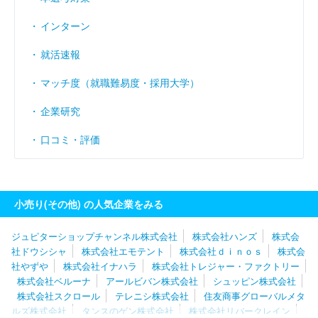
インターン
就活速報
マッチ度（就職難易度・採用大学）
企業研究
口コミ・評価
小売り(その他) の人気企業をみる
ジュピターショップチャンネル株式会社
株式会社ハンズ
株式会
社ドウシシャ
株式会社エモテント
株式会社ｄｉｎｏｓ
株式会
社やずや
株式会社イナハラ
株式会社トレジャー・ファクトリー
株式会社ベルーナ
アールビバン株式会社
シュッピン株式会社
株式会社スクロール
テレニシ株式会社
住友商事グローバルメタ
ルズ株式会社
タンスのゲン株式会社
株式会社リバークレイン