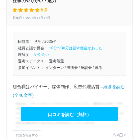
仕事のやりがい・魅力
5.0
投稿日： 2024年11月17日
回答者：
学生 / 2025卒
社員と話す機会：
10分〜30分は話す機会があった
理解度：
やや高い
選考ステータス：
選考落選
参加イベント：
インターン
/ 説明会
/ 座談会
/ 選考
総合職はバイヤー、媒体制作、広告代理店営...
続きを読む
(全46文字)
口コミを読む（無料）
問題を報告する
0
0