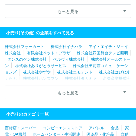
株式会社はぴねすくらぶ
株式会社大一商会
株式会社日本テレメ
ッセージ
株式会社アスパーク
株式会社オーダーチーズ
株式会
もっと見る
社郵便局物販サービス
株式会社ライトアップショッピングクラブ
株式会社買取王国
レグセントジョイラー株式会社
株式会社アイ
ルネット
株式会社ティンパンアレイ
株式会社クラモト
株式会
小売り(その他) の企業をすべて見る
社ありがとうサービス
株式会社ベネフィットジャパン
株式会社フォーカート
株式会社イナハラ
アイ・エイチ・ジェイ
株式会社
有限会社ペット・プラザ
株式会社四国舞台テレビ照明
タンスのゲン株式会社
ベルヴィ株式会社
株式会社オールストー
ン
株式会社ありがとうサービス
株式会社出前館コミュニケーシ
ョンズ
株式会社やずや
株式会社エモテント
株式会社はぴねす
くらぶ
株式会社ハンズマン
株式会社タカミヤ
名央産業株式会
社
株式会社千趣会
大日本印章株式会社
株式会社タケベ無線
株式会社ジェイランド
テレニシ株式会社
古本買取通販ドットコ
もっと見る
ム株式会社
株式会社アスパーク
ジャペルパートナーシップサー
ビス株式会社
株式会社買取王国
株式会社大一商会
株式会社ベ
ネフィットジャパン
株式会社スクロール
株式会社ドウシシャ
小売りのカテゴリ一覧
株式会社オオトモ
株式会社ノースブライト
株式会社大宮電化
株式会社山三ふじや
株式会社おおつか
株式会社清川屋
株式
百貨店・スーパー
コンビニエンスストア
アパレル
食品
家
会社エコプラス
アイアグリ株式会社
株式会社ワールドツール
電・OA機器
ホームセンター・生活関連
医薬品・化粧品
自動
株式会社アイフォーレ
株式会社アイ・トピア
株式会社日本テレ