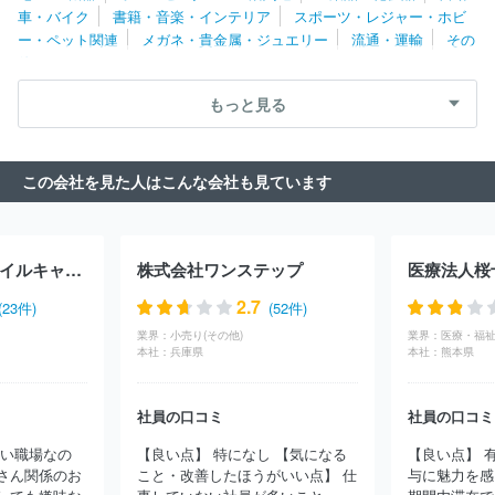
車・バイク
書籍・音楽・インテリア
スポーツ・レジャー・ホビ
メッセージ
株式会社郵便局物販サービス
株式会社ハンズ
株式
ー・ペット関連
メガネ・貴金属・ジュエリー
流通・運輸
その
会社エフジー武蔵
株式会社アルファウェーブ
株式会社リバーク
他
レイン
アールビバン株式会社
株式会社ＮＥＸＴ ＯＮＥ
株式
会社プログデンス
住友商事グローバルメタルズ株式会社
株式会
もっと見る
社サンドラッグ
株式会社エアリー
株式会社オンワードコーポレ
ートデザイン
株式会社ライトアップショッピングクラブ
株式会
社アイルネット
株式会社ティンパンアレイ
レグセントジョイラ
この会社を見た人はこんな会社も見ています
ー株式会社
株式会社矢田
チバビジネス株式会社
ウォーターワ
ン株式会社
株式会社アンカーネットワークサービス
株式会社ｄ
ｉｎｏｓ
ジュピターショップチャンネル株式会社
株式会社ＺＯ
ＺＯ
株式会社トレジャー・ファクトリー
マガシーク株式会社
株式会社アイスタイルキャリア
株式会社ワンステップ
医療法人桜
株式会社クラモト
株式会社ミロク情報サービス
株式会社オーダ
ーチーズ
株式会社アデリー
アイドゥー株式会社
グリーン商事
2.7
(23件)
(52件)
株式会社
株式会社ライトテック
株式会社犬の家
株式会社ドリ
業界：
小売り(その他)
業界：
医療・福祉
ームファクトリー
株式会社パワーセラー
株式会社ベルーナ
株
本社：
兵庫県
本社：
熊本県
式会社ワイナム
株式会社マルハン
株式会社トレーダー
シュッ
ピン株式会社
トラスト株式会社
株式会社リサーチ
株式会社ヌ
マニウ・ウエスト
株式会社アクティス
加茂川啓明電機株式会社
社員の口コミ
社員の口コミ
株式会社翼
ルードヴィヒ株式会社
株式会社Ａｌｕｃｏ
株式
多い職場なの
【良い点】 特になし 【気になる
【良い点】 
会社タナクロ
株式会社ＭＴＧ ＦＯＲＭＡＶＩＴＡ
有限会社福
さん関係のお
こと・改善したほうがいい点】 仕
与に魅力を感
栓
グッドライブ株式会社
株式会社ベッドアンドマットレス
株