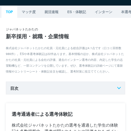
TOP
マッチ度
就活速報
ES・体験記
インターン
本選
ジャパネットたかたの
新卒採用・就職・企業情報
株式会社ジャパネットたかたの社員・元社員による総合評価は4.1点です（口コミ回答数
986件）。ESや本選考体験記は22件あります。基本情報のほか、株式会社ジャパネットた
かたの社員・元社員による会社の評価、過去のインターン選考の内容、内定した学生の志
望動機など、一部コンテンツを公開しています。ぜひ、選考体験記の詳細ページにて最新
情報やエントリーシート・体験記全文を確認し、選考対策に役立ててください。
目次
選考通過者による選考体験記
株式会社ジャパネットたかたの選考を通過した学生の体験
記を多数掲載中。選考で聞かれたことや評価されたポイン