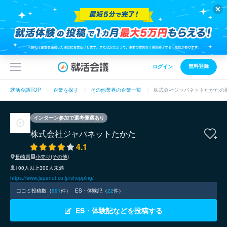
無料登録
ログイン
就活会議TOP
企業を探す
その他業界の企業一覧
株式会社ジャパネットたかたの
インターン参加で選考優遇あり
株式会社ジャパネットたかた
4.1
長崎県
小売り(その他)
100人以上300人未満
https://www.japanet.co.jp/shopping/
口コミ投稿数（
991
件）
ES・体験記（
22
件）
ES・体験記などを投稿する