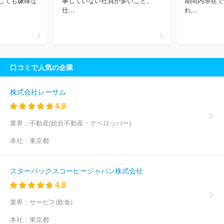
しても嫌味な
事していない社員が多いこと。
期間内滞在で
式会社ａｚｉ‐ａｚｉ
株式会社ケイディーシー
有限会社酸京クラ
仕...
れ...
ウド
株式会社ダテ薬局
ゴッドハンド株式会社
株式会社アウテ
ィングスペース
ほか(2132件)
口コミで人気の企業
株式会社レーサム
4.9
業界：
不動産(総合不動産・デベロッパー)
本社：
東京都
スターバックスコーヒージャパン株式会社
4.8
業界：
サービス(飲食)
本社：
東京都