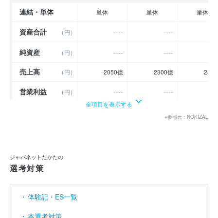
連結・単体
単体
単体
単体
資産合計
----
----
-
（円）
純資産
----
----
-
（円）
売上高
（円）
2050億
2300億
240
営業利益
----
----
-
（円）
全項目を表示する
経常利益
----
----
-
（円）
※参照元：NOKIZAL
当期純利益
----
----
-
（円）
利益余剰金
----
----
-
（円）
ジャパネットたかたの
選考対策
売上伸び率
（％）
2.5
12.2
4.
営業利益率
----
----
-
（％）
体験記・ES一覧
経常利益率
----
----
-
（％）
本選考対策