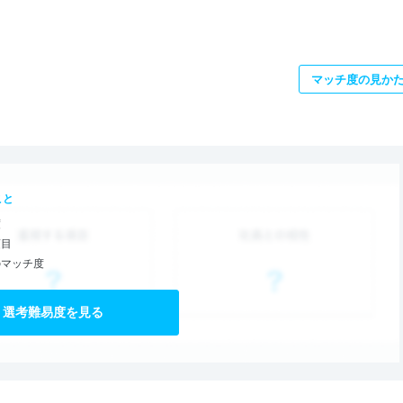
マッチ度の見か
こと
度
項目
のマッチ度
選考難易度を見る