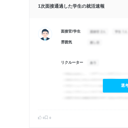
1次面接通過した学生の就活速報
面接官/学生
雰囲気
リクルーター
選
告する
0
0