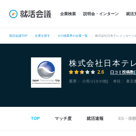
企業検索
説明会・インターン
就活
就活会議TOP
企業を探す
その他業界の企業一覧
株式会社日本テレメッセージ
株式会社日本テ
2.6
口コミ投稿数(
業界：
小売り(その他)
本社：
東京
TOP
マッチ度
就活速報
ES・体