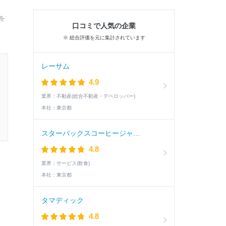
を
口コミで人気の企業
※ 総合評価を元に集計されています
レーサム
4.9
業界：
不動産(総合不動産・デベロッパー)
本社：
東京都
スターバックスコーヒージャパン
4.8
業界：
サービス(飲食)
本社：
東京都
タマディック
4.8