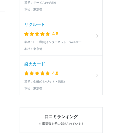
業界：
サービス(その他)
本社：
東京都
リクルート
4.8
業界：
IT・通信(インターネット・Webサービス)
本社：
東京都
楽天カード
4.8
業界：
金融(クレジット・信販)
本社：
東京都
口コミランキング
※ 閲覧数を元に集計されています