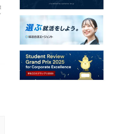
採
ッ
27卒 / 文系 / 女性