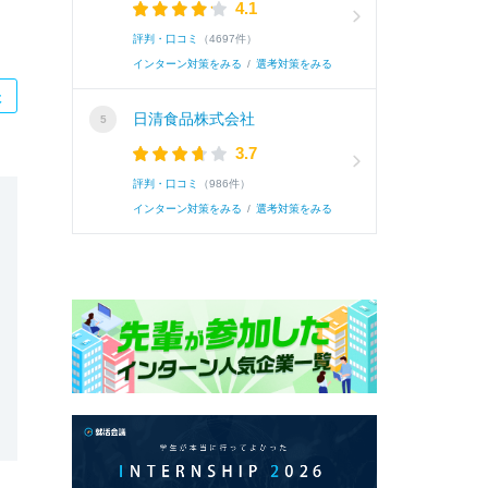
4.1
評判・口コミ
（4697件）
インターン対策をみる
/
選考対策をみる
た
日清食品株式会社
3.7
評判・口コミ
（986件）
インターン対策をみる
/
選考対策をみる