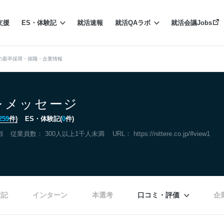
支援
ES・体験記
就活速報
就活QAラボ
就活会議Jobs
の新卒採用・就職・企業情報
レメッセージ
259
件)
ES・体験記(
0
件)
都
従業員数： 300人以上1千人未満
URL：
https://nittere.co.jp/#view1
験記
インターン
本選考
口コミ・評価
企