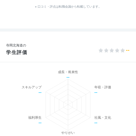
※ 口コミ・評点は転職会議から転載しています。
寺岡北海道の
--
学生評価
成長・将来性
--
スキルアップ
年収・評価
--
--
福利厚生
社風・文化
--
--
やりがい