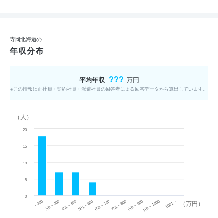
寺岡北海道の
年収分布
???
平均年収
万円
※この情報は正社員・契約社員・派遣社員の回答者による回答データから算出しています。
（人）
20
15
10
5
0
~ 300
701 ~ 800
301 ~ 400
801 ~ 900
401 ~ 500
901 ~ 1000
501 ~ 600
601 ~ 700
1001 ~
（万円）