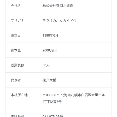
会社名
株式会社寺岡北海道
フリガナ
テラオカホッカイドウ
設立日
1998年6月
資本金
2000万円
従業員数
53人
代表者
榎戸大輔
本社所在地
〒003-0871 北海道札幌市白石区米里一条
3丁目2番7号
電話番号
011-875-2528