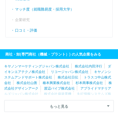
マッチ度（就職難易度・採用大学）
企業研究
口コミ・評価
商社・卸(専門商社（機械・プラント）) の人気企業をみる
キヤノンマーケティングジャパン株式会社
株式会社内田洋行
ダ
イキンエアテクノ株式会社
リコージャパン株式会社
キヤノンシ
ステムアンドサポート株式会社
株式会社日伝
トラスコ中山株式
会社
株式会社山善
椿本興業株式会社
杉本商事株式会社
株
式会社デザインアーク
渡辺パイプ株式会社
アプライドマテリア
ルズジャパン株式会社
株式会社扇港電機
丸紅情報システムズ株
式会社
株式会社たけびし
日立建機日本株式会社
パスカル株式
会社
第一実業株式会社
ステラグループ株式会社
アズワン株式
もっと見る
会社
アクアス株式会社
株式会社進和
株式会社日本トリム
サーモフィッシャーサイエンティフィック株式会社
株式会社サ