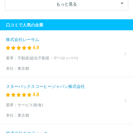
会社
株式会社日伝
株式会社進和
三重リコピー株式会社
ア
もっと見る
品）
専門商社（スポーツ・レジャー用品）
専門商社（その他）
ズワン株式会社
ショット日本株式会社
太陽産業株式会社
上総
屋不動産株式会社
日立建機日本株式会社
ケルヒャージャパン株
式会社
進和テック株式会社
横河商事株式会社
キヤノンマーケ
口コミで人気の企業
ティングジャパン株式会社
株式会社角産
杉本電機産業株式会社
株式会社コーシンインテックス
株式会社テヅカ
住友建機販売株
式会社
アプライドマテリアルズジャパン株式会社
伊藤忠マシン
株式会社レーサム
テクノス株式会社
トラスコ中山株式会社
ホシザキ関東株式会社
4.9
株式会社内田洋行
横河ソリューションサービス株式会社
株式会
社サン・フレイム
キヤノンシステムアンドサポート株式会社
明
業界：
不動産(総合不動産・デベロッパー)
伸工機株式会社
リコージャパン株式会社
アクアス株式会社
ダ
本社：
東京都
イキンエアテクノ株式会社
ローレルバンクマシン株式会社
マル
マテクニカ株式会社
ステラグループ株式会社
東京産業株式会社
イシグロ株式会社
丸紅情報システムズ株式会社
渡辺パイプ株式
スターバックスコーヒージャパン株式会社
会社
株式会社マルゼン
西華産業株式会社
株式会社パーカーコ
4.8
ーポレーション
第一実業株式会社
サーモフィッシャーサイエン
ティフィック株式会社
株式会社池田理化
田中商事株式会社
Ｙ
業界：
サービス(飲食)
ＫＴ株式会社
岡部バルブ工業株式会社
アンリツインフィビス株
式会社
株式会社日本トリム
株式会社マス商事
東テク株式会
本社：
東京都
社
ほか(3256件)
株式会社タマディック