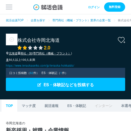
無料登録
ログイン
就活会議TOP
企業を探す
専門商社（機械・プラント）業界の企業一覧
株式会社
株式会社寺岡北海道
2.0
北海道
商社・卸(専門商社（機械・プラント）)
50人以上100人未満
https://www.teraokaseiko.com/jp/teraoka-hokkaido/
口コミ投稿数（
62
件）
ES・体験記（
1
件）
ES・体験記などを投稿する
TOP
マッチ度
就活速報
ES・体験記
インターン
本選
寺岡北海道の
新卒採用・就職・企業情報