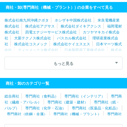
ン・フレイム
株式会社ＦＯＶＡテック
マツモト産業株式会社
商社・卸(専門商社（機械・プラント）) の企業をすべて見る
西華産業株式会社
北恵株式会社
株式会社南九州沖縄クボタ
ホシザキ中国株式会社
米良電機産業
株式会社
株式会社アグサス
株式会社ダイキアクシス
福岡電材
株式会社
四電エナジーサービス株式会社
カツヤマキカイ株式会
社
大新テクノス株式会社
パスカル株式会社
理研産業株式会
社
株式会社コスメック
株式会社ケイエスエス
日本マーツ株式
会社
ティーメックス株式会社
日本製図器工業株式会社
株式会
社リブウェルヤマザキ
中部事務機株式会社
富士ゼロックス大阪
株式会社
北恵株式会社
株式会社ヤサカ
ヤンマーエネルギーシ
もっと見る
ステム株式会社
ヤチヨコアシステム株式会社
株式会社スワベ商
会
イビケン株式会社
イスカルジャパン株式会社
株式会社立売
堀製作所
株式会社ホリヤ
株式会社デザインアーク
株式会社た
商社・卸のカテゴリ一覧
けびし
マツモト産業株式会社
大喜産業株式会社
株式会社井
高
英和株式会社
株式会社酒重
アイチ情報システム株式会社
総合商社
専門商社（食料品）
専門商社（インテリア）
専門商
椿本興業株式会社
株式会社東陽
杉本商事株式会社
名古屋眼
社（繊維・アパレル）
専門商社（建築・建材）
専門商社（紙・
鏡株式会社
株式会社アイセイ
株式会社エージェンシーアシスト
パルプ）
専門商社（化学・石油）
専門商社（医薬品・化粧品）
株式会社ＦＯＶＡテック
コマツ産機株式会社
株式会社オンダ製
専門商社（鉄鋼・金属）
専門商社（機械・プラント）
専門商社
作所
三浦電気株式会社
株式会社山善
株式会社扇港電機
株
（電子・電気機器・OA機器）
専門商社（自動車関連・輸送用機
式会社ヤガミ
パナソニックリビング近畿株式会社
東海溶材株式
器）
専門商社（医療機器）
専門商社（文具・事務用品・日用