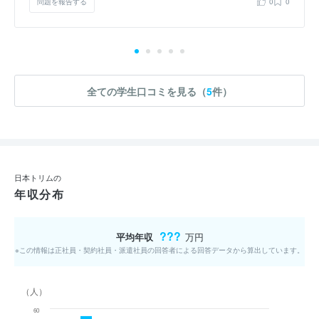
問題を報告する
0
0
全ての学生口コミを見る（
5
件）
日本トリムの
年収分布
???
平均年収
万円
※この情報は正社員・契約社員・派遣社員の回答者による回答データから算出しています。
（人）
60