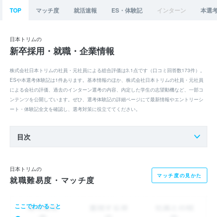
TOP
マッチ度
就活速報
ES・体験記
インターン
本選
日本トリムの
新卒採用・就職・企業情報
株式会社日本トリムの社員・元社員による総合評価は3.1点です（口コミ回答数173件）。
ESや本選考体験記は1件あります。基本情報のほか、株式会社日本トリムの社員・元社員
による会社の評価、過去のインターン選考の内容、内定した学生の志望動機など、一部コ
ンテンツを公開しています。ぜひ、選考体験記の詳細ページにて最新情報やエントリーシ
ート・体験記全文を確認し、選考対策に役立ててください。
目次
日本トリムの
マッチ度の見かた
就職難易度・マッチ度
ここでわかること