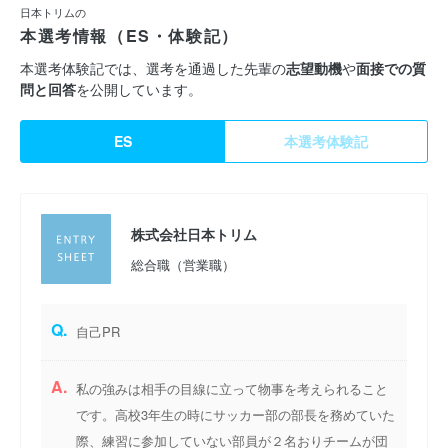
日本トリムの
本選考情報（ES・体験記）
本選考体験記では、選考を通過した先輩の
志望動機
や
面接での質
問と回答
を公開しています。
ES
本選考体験記
株式会社日本トリム
総合職（営業職）
Q.
自己PR
A.
私の強みは相手の目線に立って物事を考えられること
です。高校3年生の時にサッカー部の部長を務めていた
際、練習に参加していない部員が２名おりチームが団