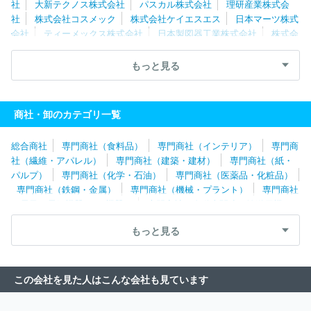
社
大新テクノス株式会社
パスカル株式会社
理研産業株式会
社
株式会社コスメック
株式会社ケイエスエス
日本マーツ株式
会社
ティーメックス株式会社
日本製図器工業株式会社
株式会
社リブウェルヤマザキ
中部事務機株式会社
富士ゼロックス大阪
株式会社
北恵株式会社
株式会社ヤサカ
ヤンマーエネルギーシ
もっと見る
ステム株式会社
ヤチヨコアシステム株式会社
株式会社スワベ商
会
イビケン株式会社
イスカルジャパン株式会社
株式会社ホリ
ヤ
株式会社デザインアーク
株式会社たけびし
マツモト産業株
商社・卸のカテゴリ一覧
式会社
大喜産業株式会社
株式会社井高
英和株式会社
株式
会社酒重
アイチ情報システム株式会社
椿本興業株式会社
株式
総合商社
専門商社（食料品）
専門商社（インテリア）
専門商
会社東陽
杉本商事株式会社
名古屋眼鏡株式会社
株式会社アイ
社（繊維・アパレル）
専門商社（建築・建材）
専門商社（紙・
セイ
株式会社エージェンシーアシスト
株式会社ＦＯＶＡテック
パルプ）
専門商社（化学・石油）
専門商社（医薬品・化粧品）
コマツ産機株式会社
株式会社オンダ製作所
三浦電気株式会社
専門商社（鉄鋼・金属）
専門商社（機械・プラント）
専門商社
株式会社山善
株式会社扇港電機
株式会社ヤガミ
パナソニッ
（電子・電気機器・OA機器）
専門商社（自動車関連・輸送用機
クリビング近畿株式会社
東海溶材株式会社
株式会社国興
株式
器）
専門商社（医療機器）
専門商社（文具・事務用品・日用
会社日伝
株式会社進和
三重リコピー株式会社
アズワン株式会
もっと見る
品）
専門商社（スポーツ・レジャー用品）
専門商社（その他）
社
ショット日本株式会社
太陽産業株式会社
株式会社寺岡北海
道
上総屋不動産株式会社
日立建機日本株式会社
ケルヒャージ
ャパン株式会社
進和テック株式会社
横河商事株式会社
キヤノ
この会社を見た人はこんな会社も見ています
ンマーケティングジャパン株式会社
株式会社角産
杉本電機産業
株式会社
株式会社コーシンインテックス
株式会社テヅカ
住友
建機販売株式会社
アプライドマテリアルズジャパン株式会社
伊