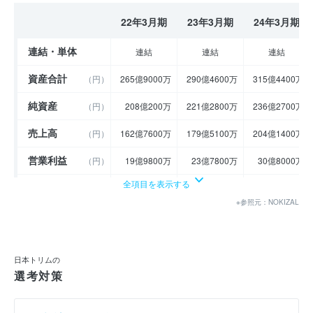
22年3月期
23年3月期
24年3月期
連結・単体
連結
連結
連結
資産合計
（円）
265億9000万
290億4600万
315億4400万
純資産
（円）
208億200万
221億2800万
236億2700万
売上高
（円）
162億7600万
179億5100万
204億1400万
営業利益
（円）
19億9800万
23億7800万
30億8000万
全項目を表示する
経常利益
（円）
20億9100万
25億1500万
32億2700万
※参照元：NOKIZAL
当期純利益
（円）
19億4000万
16億4600万
21億5000万
利益余剰金
----
----
----
（円）
日本トリムの
売上伸び率
（％）
9.15
10.29
13.72
選考対策
営業利益率
（％）
12.28
13.25
15.09