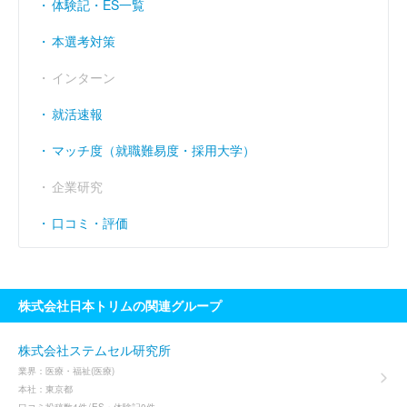
体験記・ES一覧
経常利益率
（％）
12.85
14.01
15.81
本選考対策
インターン
就活速報
マッチ度（就職難易度・採用大学）
企業研究
口コミ・評価
株式会社日本トリムの関連グループ
株式会社ステムセル研究所
業界：
医療・福祉(医療)
本社：
東京都