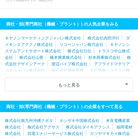
口コミ投稿数
4件
ES・体験記
0件
商社・卸(専門商社（機械・プラント）) の人気企業をみる
キヤノンマーケティングジャパン株式会社
株式会社内田洋行
ダ
イキンエアテクノ株式会社
リコージャパン株式会社
キヤノンシ
ステムアンドサポート株式会社
株式会社日伝
トラスコ中山株式
会社
株式会社山善
椿本興業株式会社
杉本商事株式会社
株
式会社デザインアーク
渡辺パイプ株式会社
アプライドマテリア
ルズジャパン株式会社
株式会社扇港電機
丸紅情報システムズ株
式会社
株式会社たけびし
日立建機日本株式会社
パスカル株式
会社
第一実業株式会社
ステラグループ株式会社
アズワン株式
もっと見る
会社
アクアス株式会社
株式会社進和
サーモフィッシャーサイ
エンティフィック株式会社
株式会社サン・フレイム
株式会社Ｆ
ＯＶＡテック
マツモト産業株式会社
西華産業株式会社
北恵株
商社・卸(専門商社（機械・プラント）) の企業をすべて見る
式会社
イスカルジャパン株式会社
株式会社南九州沖縄クボタ
ホシザキ中国株式会社
米良電機産業
株式会社
株式会社アグサス
株式会社ダイキアクシス
福岡電材
株式会社
四電エナジーサービス株式会社
カツヤマキカイ株式会