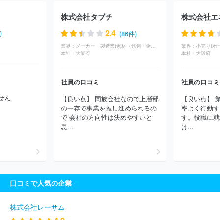
藤忠マシンテクノス株式会社
トラスコ中山株式会社
ホシザキ関
株式会社タブチ
株式会社エ
東株式会社
株式会社内田洋行
横河ソリューションサービス株式
会社
株式会社サン・フレイム
キヤノンシステムアンドサポート
2.4
)
(86件)
株式会社
明伸工機株式会社
リコージャパン株式会社
アクアス
業界：
メーカー・製造業(素材（鉄鋼・金属・鉱業）)
業界：
小売り(ホ
株式会社
ダイキンエアテクノ株式会社
ローレルバンクマシン株
本社：
大阪府
本社：
大阪府
式会社
マルマテクニカ株式会社
ステラグループ株式会社
東京
産業株式会社
イシグロ株式会社
丸紅情報システムズ株式会社
渡辺パイプ株式会社
株式会社マルゼン
西華産業株式会社
株
社員の口コミ
社員の口コミ
式会社パーカーコーポレーション
第一実業株式会社
サーモフィ
せん
【良い点】 同族会社なので上層部
【良い点】 
ッシャーサイエンティフィック株式会社
株式会社池田理化
田中
の一存で事業を推し進められるの
率よく行動す
商事株式会社
ＹＫＴ株式会社
岡部バルブ工業株式会社
アンリ
で 会社の方向性は決めやすいと
す。役職に就
ツインフィビス株式会社
株式会社マス商事
東テク株式会社
ほ
思...
け...
か(3256件)
口コミで人気の企業
株式会社レーサム