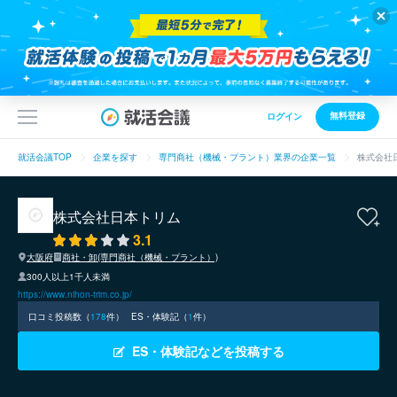
無料登録
ログイン
就活会議TOP
企業を探す
専門商社（機械・プラント）業界の企業一覧
株式会社
株式会社日本トリム
3.1
大阪府
商社・卸(専門商社（機械・プラント）)
300人以上1千人未満
https://www.nihon-trim.co.jp/
口コミ投稿数（
178
件）
ES・体験記（
1
件）
ES・体験記などを投稿する