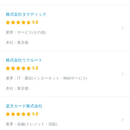
ケアパートナー株式会社
株式会社若武者ケア
ウォーターワン株
式会社
株式会社長谷工シニアウェルデザイン
株式会社やまねメ
ディカル
全国健康保険協会
株式会社ベネッセスタイルケア
全
株式会社タマディック
国農業協同組合連合会
社会福祉法人紫水会
株式会社ライフ・テ
4.8
クノサービス
株式会社ハーベスト
株式会社ケアリッツ・アン
ド・パートナーズ
社会福祉法人草加福祉会
ベストリハ株式会社
業界：
サービス(その他)
ユースタイルラボラトリー株式会社
社会福祉法人ラファエル会
本社：
東京都
ほか(3538件)
株式会社リクルート
4.8
業界：
IT・通信(インターネット・Webサービス)
本社：
東京都
楽天カード株式会社
4.8
業界：
金融(クレジット・信販)