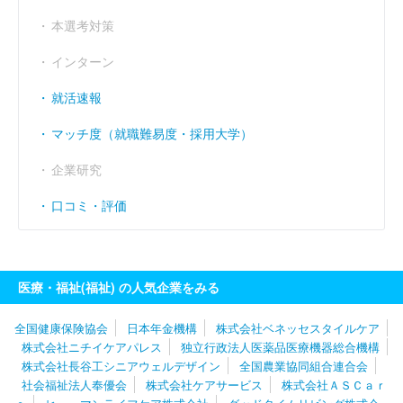
経常利益率
----
（％）
本選考対策
インターン
就活速報
マッチ度（就職難易度・採用大学）
企業研究
口コミ・評価
医療・福祉(福祉) の人気企業をみる
全国健康保険協会
日本年金機構
株式会社ベネッセスタイルケア
株式会社ニチイケアパレス
独立行政法人医薬品医療機器総合機構
株式会社長谷工シニアウェルデザイン
全国農業協同組合連合会
社会福祉法人奉優会
株式会社ケアサービス
株式会社ＡＳＣａｒ