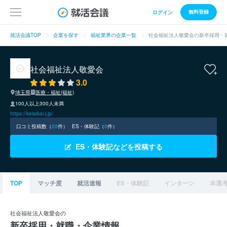
無料登録
ログイン
就活会議TOP
企業を探す
福祉業界の企業一覧
社会福祉法人敬愛会の新卒採用・
社会福祉法人敬愛会
3.0
埼玉県
医療・福祉(福祉)
100人以上300人未満
https://keiaikai-j.jp/
口コミ投稿数（
20
件）
ES・体験記（
0
件）
ES・体験記などを投稿する
TOP
マッチ度
就活速報
ES・体験記
インターン
本選
社会福祉法人敬愛会の
新卒採用・就職・企業情報