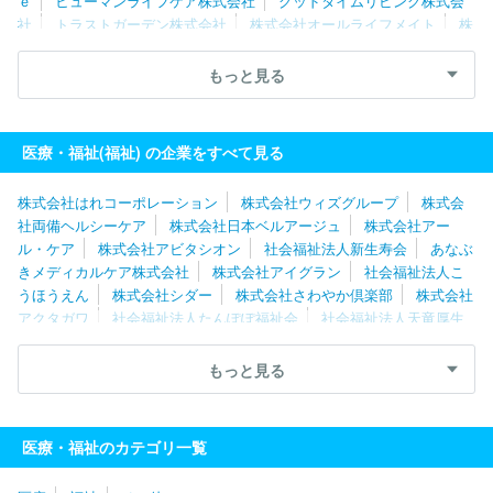
ｅ
ヒューマンライフケア株式会社
グッドタイムリビング株式会
社
トラストガーデン株式会社
株式会社オールライフメイト
株
式会社ヒューマンテック
株式会社シダー
株式会社ＲＡＲＥＣＲ
ＥＷ
社会福祉法人善光会
株式会社アイグラン
株式会社オン・
もっと見る
ザ・プラネット
ロングライフホールディング株式会社
株式会社
リエイケア
株式会社ケア２１
株式会社ベストライフ
株式会社
両備ヘルシーケア
株式会社はれコーポレーション
株式会社やさ
医療・福祉(福祉) の企業をすべて見る
しい手
株式会社やまねメディカル
株式会社日本デイケアセンタ
ー
株式会社こどもの森
株式会社はれコーポレーション
株式会社ウィズグループ
株式会
社両備ヘルシーケア
株式会社日本ベルアージュ
株式会社アー
ル・ケア
株式会社アビタシオン
社会福祉法人新生寿会
あなぶ
きメディカルケア株式会社
株式会社アイグラン
社会福祉法人こ
うほうえん
株式会社シダー
株式会社さわやか倶楽部
株式会社
アクタガワ
社会福祉法人たんぽぽ福祉会
社会福祉法人天竜厚生
会
株式会社ケア２１
ロングライフホールディング株式会社
社
会福祉法人サン・ビジョン
医療法人豊岡会
社会福祉法人知多学
もっと見る
園
株式会社福祉の里
社会福祉法人福寿園
社会福祉法人さわら
び会
エルケア株式会社
株式会社ＡＳＣａｒｅ
エフビー介護サ
ービス株式会社
ホームケアー株式会社
社会福祉法人同和園
株
医療・福祉のカテゴリ一覧
式会社はーとふるセゾン
社会福祉法人梓友会
日本ロングライフ
株式会社
株式会社タスク・フォース
株式会社やさしい手甲府