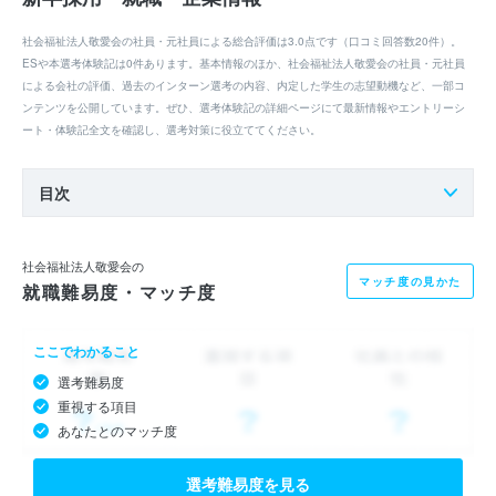
社会福祉法人敬愛会の社員・元社員による総合評価は3.0点です（口コミ回答数20件）。
ESや本選考体験記は0件あります。基本情報のほか、社会福祉法人敬愛会の社員・元社員
による会社の評価、過去のインターン選考の内容、内定した学生の志望動機など、一部コ
ンテンツを公開しています。ぜひ、選考体験記の詳細ページにて最新情報やエントリーシ
ート・体験記全文を確認し、選考対策に役立ててください。
目次
社会福祉法人敬愛会の
マッチ度の見かた
就職難易度・マッチ度
ここでわかること
選考難易度
重視する項目
あなたとのマッチ度
選考難易度を見る