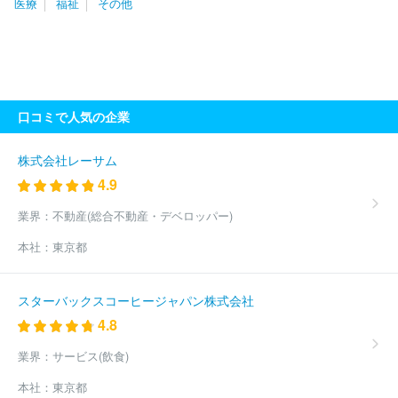
医療
福祉
その他
社会福祉法人洗心会
株式会社ケアレジデンス
社会福祉法人北海
道リハビリー
株式会社キッズコーポレーション
ＡＬＳＯＫ介護
株式会社
株式会社松田会
ケアサポート株式会社
株式会社グロ
ーバルキッズ
株式会社ジャパウイン
株式会社ヒューマンテック
社会福祉法人合掌苑
株式会社こどもの森
株式会社アズパートナ
ーズ
アースサポート株式会社
社会福祉法人星谷会
社会福祉法
口コミで人気の企業
人星槎
社会福祉法人長尾福祉会
社会福祉法人白根学園
社会福
祉法人横浜市福祉サービス協会
株式会社トーリツ
社会福祉法人
奉優会
社会福祉法人すこやか福祉会
社会福祉法人東京聖労院
株式会社レーサム
社会福祉法人雲柱社
社会福祉法人目黒区社会福祉事業団
社会福
4.9
祉法人善光会
株式会社オールライフメイト
株式会社ベストライ
フ
株式会社ヘルシーサービス
株式会社ヘルスケアシステムズ
業界：
不動産(総合不動産・デベロッパー)
グッドタイムリビング株式会社
社会福祉法人コロロ学舎
公益財
本社：
東京都
団法人東京ＹＭＣＡ
株式会社日本デイケアセンター
日本年金機
構
宮園自動車株式会社
株式会社やさしい手
ヒューマンライフ
ケア株式会社
独立行政法人医薬品医療機器総合機構
株式会社Ｒ
スターバックスコーヒージャパン株式会社
ＡＲＥＣＲＥＷ
株式会社ケアサービス
株式会社ニチイケアパレ
4.8
ス
株式会社ハーフ・センチュリー・モア
社会福祉法人正吉福祉
会
株式会社オン・ザ・プラネット
コンビウィズ株式会社
社会
業界：
サービス(飲食)
福祉法人横浜共生会
株式会社リエイケア
トラストガーデン株式
会社
株式会社学研ココファン
株式会社ラックコーポレーション
本社：
東京都