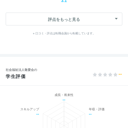
3.1
評点をもっと見る
※ 口コミ・評点は転職会議から転載しています。
社会福祉法人敬愛会の
--
学生評価
成長・将来性
--
スキルアップ
年収・評価
--
--