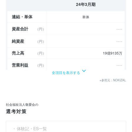
24年3月期
連結・単体
単体
資産合計
----
（円）
純資産
----
（円）
売上高
（円）
19億9135万
営業利益
----
（円）
全項目を表示する
経常利益
----
（円）
※参照元：NOKIZAL
当期純利益
----
（円）
利益余剰金
----
（円）
社会福祉法人敬愛会の
選考対策
売上伸び率
----
（％）
営業利益率
----
（％）
体験記・ES一覧