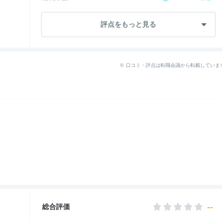
成長・将来性
4.3
評点をもっと見る
社員・管理職
4.3
ワークライフ
3.2
※ 口コミ・評点は転職会議から転載していま
女性の働きやすさ
4.3
--
入社後のギャップ
退職理由
2.7
--
総合評価