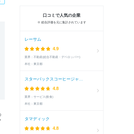
口コミで人気の企業
※ 総合評価を元に集計されています
レーサム
4.9
業界：
不動産(総合不動産・デベロッパー)
本社：
東京都
スターバックスコーヒージャパン
4.8
業界：
サービス(飲食)
本社：
東京都
の
タマディック
ア
4.8