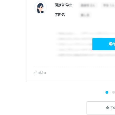
面接官/学生
雰囲気
選
0
0
告する
全て