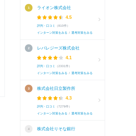
面接官/学生
ライオン株式会社
4.5
雰囲気
評判・口コミ
（810件）
インターン対策をみる
/
選考対策をみる
レバレジーズ株式会社
選考速報を
4.1
評判・口コミ
（2331件）
インターン対策をみる
/
選考対策をみる
0
0
株式会社日立製作所
4.3
評判・口コミ
（7279件）
インターン対策をみる
/
選考対策をみる
株式会社りそな銀行