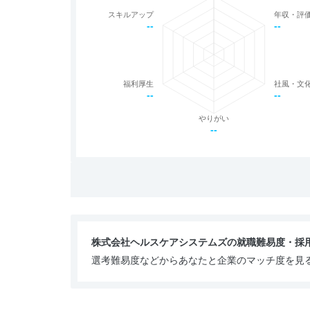
スキルアップ
年収・評
--
--
福利厚生
社風・文
--
--
やりがい
--
株式会社ヘルスケアシステムズの就職難易度・採
選考難易度などからあなたと企業のマッチ度を見