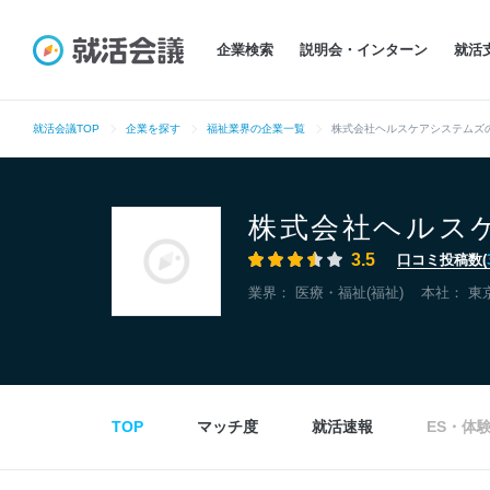
企業検索
説明会・インターン
就活
就活会議TOP
企業を探す
福祉業界の企業一覧
株式会社ヘルスケアシステムズ
株式会社ヘルス
3.5
口コミ投稿数(
業界：
医療・福祉(福祉)
本社：
東
TOP
マッチ度
就活速報
ES・体