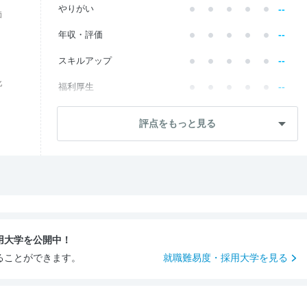
--
やりがい
価
--
年収・評価
--
スキルアップ
化
--
福利厚生
--
成長・将来性
評点をもっと見る
--
社員・管理職
--
ワークライフ
--
社風・文化
--
女性の働きやすさ
用大学を公開中！
--
入社後のギャップ
ることができます。
就職難易度・採用大学を見る
--
入社難易度
--
おすすめ度