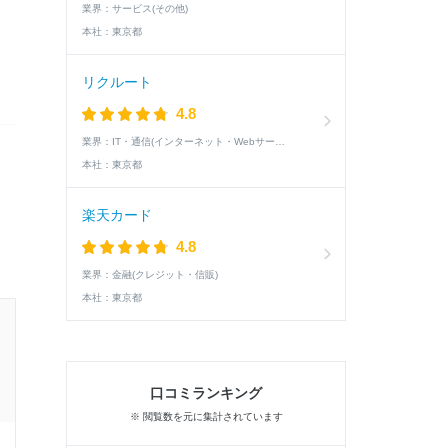
業界：
サービス(その他)
本社：
東京都
リクルート
4.8
業界：
IT・通信(インターネット・Webサービス)
本社：
東京都
楽天カード
4.8
業界：
金融(クレジット・信販)
本社：
東京都
25卒 / 文系 / 男性
内定した学生の就活速報
口コミランキング
※ 閲覧数を元に集計されています