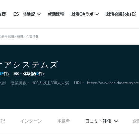
支援
ES・体験記
就活速報
就活QAラボ
就活会議Jobs
の新卒採用・就職・企業情報
ケアシステムズ
37
件)
ES・体験記(
0
件)
京都
従業員数： 100人以上300人未満
URL：
https://www.healthcare-syst
験記
インターン
本選考
口コミ・評価
企