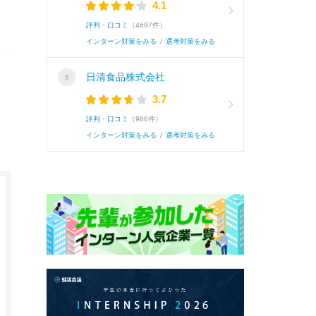
4.1
評判・口コミ
（4697件）
インターン対策をみる
/
選考対策をみる
日清食品株式会社
3.7
評判・口コミ
（986件）
インターン対策をみる
/
選考対策をみる