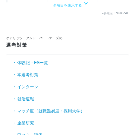
全項目を表示する
経常利益
----
----
----
（円）
※参照元：NOKIZAL
当期純利益
----
----
----
（円）
利益余剰金
----
----
----
（円）
ケアリッツ・アンド・パートナーズの
選考対策
売上伸び率
（％）
29.3
33.05
42.77
営業利益率
----
----
----
（％）
体験記・ES一覧
経常利益率
----
----
----
（％）
本選考対策
インターン
就活速報
マッチ度（就職難易度・採用大学）
企業研究
口コミ・評価