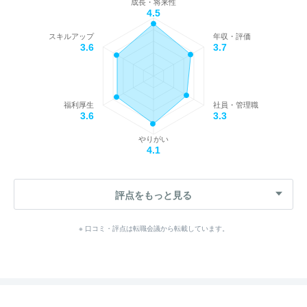
成長・将来性
4.5
スキルアップ
年収・評価
3.6
3.7
福利厚生
社員・管理職
3.6
3.3
やりがい
4.1
評点をもっと見る
※ 口コミ・評点は転職会議から転載しています。