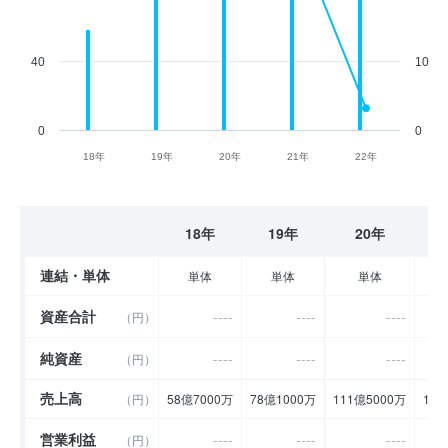
40
10
0
0
18年
19年
20年
21年
22年
18年
19年
20年
連結・単体
単体
単体
単体
資産合計
----
----
----
（円）
純資産
----
----
----
（円）
売上高
（円）
58億7000万
78億1000万
111億5000万
142
営業利益
----
----
----
（円）