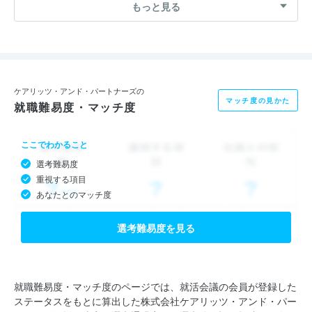
もっと見る
囚われないスタイルで事業拡大を図っています。
ケアリッツの運営方針のひとつとして、『働く人に焦点をあて
る』というものがあります。
高齢者向けサービスの市場は拡大する一方、担い手が足らないと
ケアリッツ・アンド・パートナーズの
マッチ度の見かた
就職難易度・マッチ度
言われて久しいですが、我々は業界の通例を見直し、下記のよう
な取り組みを進めています。
ここでわかること
選考難易度
■業界トップクラスの給与水準を設定
重視する項目
■明確なキャリアパスと教育制度を確立
あなたとのマッチ度
■ＩＴの導入により業務プロセスを最適化することで業務負担の
軽減
選考難易度を見る
■業界内で不足するリーダー人材の育成 など
今後はこの取り組みを業界内で波及させ、業界の発展に貢献して
就職難易度・マッチ度のページでは、就活会議の会員が登録した
ステータスをもとに算出した株式会社ケアリッツ・アンド・パー
いきたいと考えています！