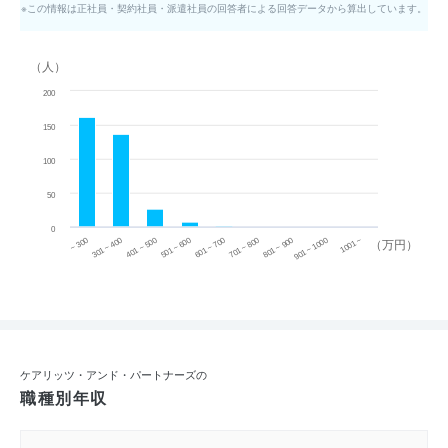
※この情報は正社員・契約社員・派遣社員の回答者による回答データから算出しています。
（人）
200
150
100
50
0
~ 300
701 ~ 800
301 ~ 400
801 ~ 900
401 ~ 500
901 ~ 1000
501 ~ 600
601 ~ 700
1001 ~
（万円）
ケアリッツ・アンド・パートナーズの
職種別年収