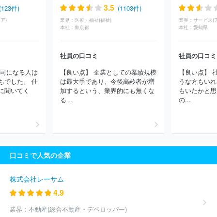
株式会社ベストライフ
株式会社ヘルシーサービス
株式会社ヘル
3.5
(123件)
(1103件)
スケアシステムズ
グッドタイムリビング株式会社
社会福祉法人
ア)
業界：
医療・福祉(福祉)
業界：
コロロ学舎
公益財団法人東京ＹＭＣＡ
株式会社日本デイケアセ
本社：
東京都
本社：
愛知県
ンター
日本年金機構
宮園自動車株式会社
株式会社やさしい
手
ヒューマンライフケア株式会社
独立行政法人医薬品医療機器
社員の口コミ
社員の口コミ
総合機構
株式会社ＲＡＲＥＣＲＥＷ
株式会社ケアサービス
株
式会社ニチイケアパレス
株式会社ハーフ・センチュリー・モア
上司になる人は
【良い点】 企業としての業績規模
【良い点】 
社会福祉法人正吉福祉会
株式会社オン・ザ・プラネット
コンビ
ちでした。 仕
は最大手であり、今後高齢者が増
うな方もいれ
ウィズ株式会社
社会福祉法人横浜共生会
株式会社リエイケア
に聞いてく
加するという、業界的にも無くな
もいたかと思
トラストガーデン株式会社
株式会社学研ココファン
株式会社ラ
る...
の...
ックコーポレーション
ケアパートナー株式会社
株式会社若武者
ケア
ウォーターワン株式会社
株式会社長谷工シニアウェルデザ
イン
株式会社やまねメディカル
全国健康保険協会
株式会社ベ
ネッセスタイルケア
全国農業協同組合連合会
社会福祉法人紫水
会
株式会社ライフ・テクノサービス
株式会社ハーベスト
社会
口コミで人気の企業
福祉法人草加福祉会
ベストリハ株式会社
ユースタイルラボラト
リー株式会社
社会福祉法人ラファエル会
ほか(3538件)
株式会社レーサム
4.9
業界：
不動産(総合不動産・デベロッパー)