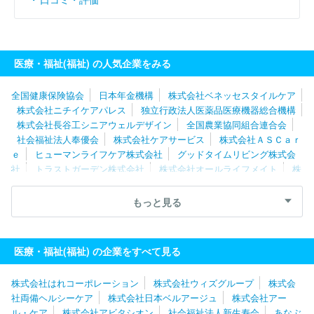
医療・福祉(福祉) の人気企業をみる
全国健康保険協会
日本年金機構
株式会社ベネッセスタイルケア
株式会社ニチイケアパレス
独立行政法人医薬品医療機器総合機構
株式会社長谷工シニアウェルデザイン
全国農業協同組合連合会
社会福祉法人奉優会
株式会社ケアサービス
株式会社ＡＳＣａｒ
ｅ
ヒューマンライフケア株式会社
グッドタイムリビング株式会
社
トラストガーデン株式会社
株式会社オールライフメイト
株
式会社ヒューマンテック
株式会社シダー
株式会社ＲＡＲＥＣＲ
ＥＷ
社会福祉法人善光会
株式会社アイグラン
株式会社オン・
もっと見る
ザ・プラネット
ロングライフホールディング株式会社
株式会社
リエイケア
株式会社ケア２１
株式会社ベストライフ
株式会社
両備ヘルシーケア
株式会社はれコーポレーション
株式会社やさ
医療・福祉(福祉) の企業をすべて見る
しい手
株式会社やまねメディカル
株式会社日本デイケアセンタ
ー
株式会社こどもの森
株式会社はれコーポレーション
株式会社ウィズグループ
株式会
社両備ヘルシーケア
株式会社日本ベルアージュ
株式会社アー
ル・ケア
株式会社アビタシオン
社会福祉法人新生寿会
あなぶ