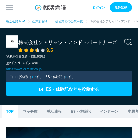
無料登録
ログイン
就活会議TOP
企業を探す
福祉業界の企業一覧
株式会社ケアリッツ・アンド・パ
株式会社ケアリッツ・アンド・パートナーズ
3.5
東京都
医療・福祉(福祉)
2千人以上5千人未満
https://www.careritz.co.jp/
口コミ投稿数（
414
件）
ES・体験記（
27
件）
ES・体験記などを投稿する
TOP
マッチ度
就活速報
ES・体験記
インターン
本選