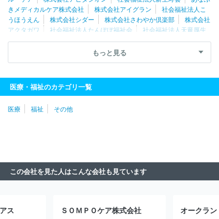
きメディカルケア株式会社
株式会社アイグラン
社会福祉法人こ
うほうえん
株式会社シダー
株式会社さわやか倶楽部
株式会社
アクタガワ
社会福祉法人たんぽぽ福祉会
社会福祉法人天竜厚生
会
株式会社ケア２１
ロングライフホールディング株式会社
社
会福祉法人サン・ビジョン
医療法人豊岡会
社会福祉法人知多学
もっと見る
園
株式会社福祉の里
社会福祉法人福寿園
社会福祉法人さわら
び会
エルケア株式会社
株式会社ＡＳＣａｒｅ
エフビー介護サ
ービス株式会社
ホームケアー株式会社
社会福祉法人同和園
株
医療・福祉のカテゴリ一覧
式会社はーとふるセゾン
社会福祉法人梓友会
日本ロングライフ
株式会社
株式会社タスク・フォース
株式会社やさしい手甲府
医療
福祉
その他
社会福祉法人洗心会
株式会社ケアレジデンス
社会福祉法人敬愛
会
社会福祉法人北海道リハビリー
株式会社キッズコーポレーシ
ョン
ＡＬＳＯＫ介護株式会社
株式会社松田会
ケアサポート株
式会社
株式会社グローバルキッズ
株式会社ジャパウイン
株式
会社ヒューマンテック
社会福祉法人合掌苑
株式会社こどもの森
株式会社アズパートナーズ
アースサポート株式会社
社会福祉法
この会社を見た人はこんな会社も見ています
人星谷会
社会福祉法人星槎
社会福祉法人長尾福祉会
社会福祉
法人白根学園
社会福祉法人横浜市福祉サービス協会
株式会社ト
ーリツ
社会福祉法人奉優会
社会福祉法人すこやか福祉会
社会
福祉法人東京聖労院
社会福祉法人雲柱社
社会福祉法人目黒区社
アス
ＳＯＭＰＯケア株式会社
会福祉事業団
社会福祉法人善光会
株式会社オールライフメイト