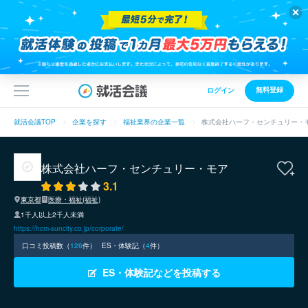
無料登録
ログイン
就活会議TOP
企業を探す
福祉業界の企業一覧
株式会社ハーフ・センチュリー・
株式会社ハーフ・センチュリー・モア
3.1
東京都
医療・福祉(福祉)
1千人以上2千人未満
https://hcm-suncity.co.jp/corporate/
口コミ投稿数（
126
件）
ES・体験記（
4
件）
ES・体験記などを投稿する