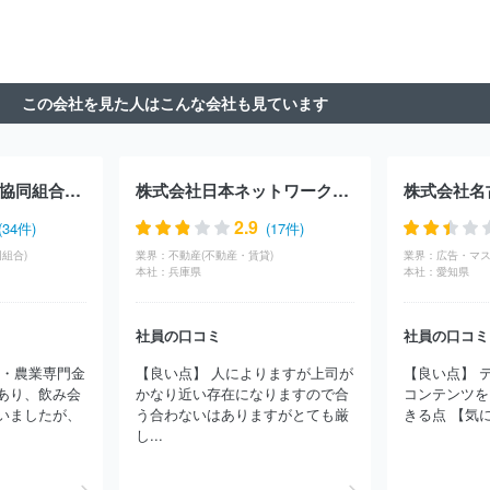
ョン
ＡＬＳＯＫ介護株式会社
株式会社松田会
ケアサポート株
式会社
株式会社グローバルキッズ
株式会社ジャパウイン
株式
会社ヒューマンテック
社会福祉法人合掌苑
株式会社こどもの森
株式会社アズパートナーズ
アースサポート株式会社
社会福祉法
この会社を見た人はこんな会社も見ています
人星谷会
社会福祉法人星槎
社会福祉法人長尾福祉会
社会福祉
法人白根学園
社会福祉法人横浜市福祉サービス協会
株式会社ト
ーリツ
社会福祉法人奉優会
社会福祉法人すこやか福祉会
社会
福祉法人東京聖労院
社会福祉法人雲柱社
社会福祉法人目黒区社
神奈川県信用農業協同組合連合会
株式会社日本ネットワークサービス
株式会社名
会福祉事業団
社会福祉法人善光会
株式会社オールライフメイト
株式会社ベストライフ
株式会社ヘルシーサービス
株式会社ヘル
2.9
(34件)
(17件)
スケアシステムズ
グッドタイムリビング株式会社
社会福祉法人
組合)
業界：
不動産(不動産・賃貸)
業界：
コロロ学舎
公益財団法人東京ＹＭＣＡ
株式会社日本デイケアセ
本社：
兵庫県
本社：
愛知県
ンター
日本年金機構
宮園自動車株式会社
株式会社やさしい
手
ヒューマンライフケア株式会社
独立行政法人医薬品医療機器
社員の口コミ
社員の口コミ
総合機構
株式会社ＲＡＲＥＣＲＥＷ
株式会社ケアサービス
株
式会社ニチイケアパレス
社会福祉法人正吉福祉会
株式会社オ
関・農業専門金
【良い点】 人によりますが上司が
【良い点】 
ン・ザ・プラネット
コンビウィズ株式会社
社会福祉法人横浜共
あり、飲み会
かなり近い存在になりますので合
コンテンツを
生会
株式会社リエイケア
トラストガーデン株式会社
株式会社
いましたが、
う合わないはありますがとても厳
きる点 【気に
学研ココファン
株式会社ラックコーポレーション
ケアパートナ
し...
ー株式会社
株式会社若武者ケア
ウォーターワン株式会社
株式
会社長谷工シニアウェルデザイン
株式会社やまねメディカル
全