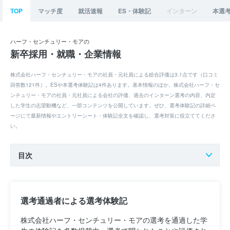
TOP
マッチ度
就活速報
ES・体験記
インターン
本選
ハーフ・センチュリー・モアの
新卒採用・就職・企業情報
株式会社ハーフ・センチュリー・モアの社員・元社員による総合評価は3.1点です（口コミ
回答数121件）。ESや本選考体験記は4件あります。基本情報のほか、株式会社ハーフ・セ
ンチュリー・モアの社員・元社員による会社の評価、過去のインターン選考の内容、内定
した学生の志望動機など、一部コンテンツを公開しています。ぜひ、選考体験記の詳細ペ
ージにて最新情報やエントリーシート・体験記全文を確認し、選考対策に役立ててくださ
い。
目次
選考通過者による選考体験記
株式会社ハーフ・センチュリー・モアの選考を通過した学