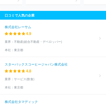
国健康保険協会
株式会社ベネッセスタイルケア
全国農業協同組
合連合会
社会福祉法人紫水会
株式会社ライフ・テクノサービス
株式会社ハーベスト
株式会社ケアリッツ・アンド・パートナーズ
口コミで人気の企業
社会福祉法人草加福祉会
ベストリハ株式会社
ユースタイルラボ
ラトリー株式会社
社会福祉法人ラファエル会
ほか(3541件)
株式会社レーサム
4.9
業界：
不動産(総合不動産・デベロッパー)
本社：
東京都
スターバックスコーヒージャパン株式会社
4.8
業界：
サービス(飲食)
本社：
東京都
株式会社タマディック