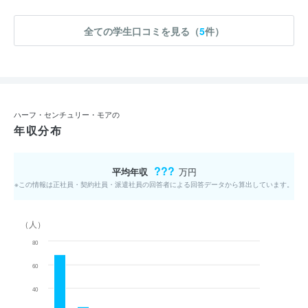
全ての学生口コミを見る（
5
件）
ハーフ・センチュリー・モアの
年収分布
???
平均年収
万円
※この情報は正社員・契約社員・派遣社員の回答者による回答データから算出しています。
（人）
80
60
40