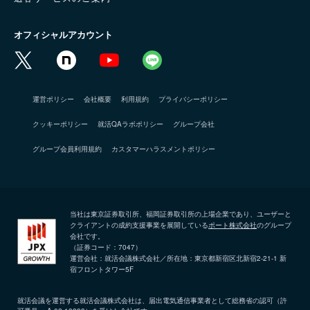
オフィシャルアカウント
運営ポリシー
会社概要
利用規約
プライバシーポリシー
クッキーポリシー
就活QAラボポリシー
グループ会社
グループ会員利用規約
カスタマーハラスメントポリシー
当社は東京証券取引所、福岡証券取引所の上場企業であり、ユーザーと
クライアントの成約支援事業を展開している
ポート株式会社
のグループ
会社です。
（証券コード：7047）
運営会社：就活会議株式会社／所在地：東京都新宿区北新宿2-21-1 新
宿フロントタワー5F
就活会議を運営する就活会議株式会社は、届出電気通信事業者として総務省の認可（許