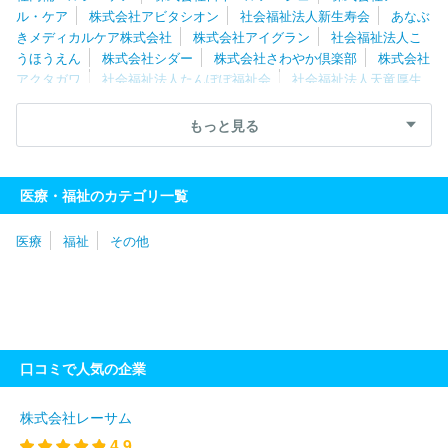
ル・ケア
株式会社アビタシオン
社会福祉法人新生寿会
あなぶ
きメディカルケア株式会社
株式会社アイグラン
社会福祉法人こ
うほうえん
株式会社シダー
株式会社さわやか倶楽部
株式会社
アクタガワ
社会福祉法人たんぽぽ福祉会
社会福祉法人天竜厚生
会
株式会社ケア２１
ロングライフホールディング株式会社
社
会福祉法人サン・ビジョン
医療法人豊岡会
社会福祉法人知多学
もっと見る
園
株式会社福祉の里
社会福祉法人福寿園
社会福祉法人さわら
び会
エルケア株式会社
株式会社ＡＳＣａｒｅ
エフビー介護サ
ービス株式会社
ホームケアー株式会社
社会福祉法人同和園
株
医療・福祉のカテゴリ一覧
式会社はーとふるセゾン
社会福祉法人梓友会
日本ロングライフ
株式会社
株式会社タスク・フォース
株式会社やさしい手甲府
医療
福祉
その他
社会福祉法人洗心会
株式会社ケアレジデンス
社会福祉法人敬愛
会
社会福祉法人北海道リハビリー
株式会社キッズコーポレーシ
ョン
ＡＬＳＯＫ介護株式会社
株式会社松田会
ケアサポート株
式会社
株式会社グローバルキッズ
株式会社ジャパウイン
株式
会社ヒューマンテック
社会福祉法人合掌苑
株式会社こどもの森
株式会社アズパートナーズ
アースサポート株式会社
社会福祉法
口コミで人気の企業
人星谷会
社会福祉法人星槎
社会福祉法人長尾福祉会
社会福祉
法人白根学園
社会福祉法人横浜市福祉サービス協会
株式会社ト
ーリツ
社会福祉法人奉優会
社会福祉法人すこやか福祉会
社会
株式会社レーサム
福祉法人東京聖労院
社会福祉法人雲柱社
社会福祉法人目黒区社
4.9