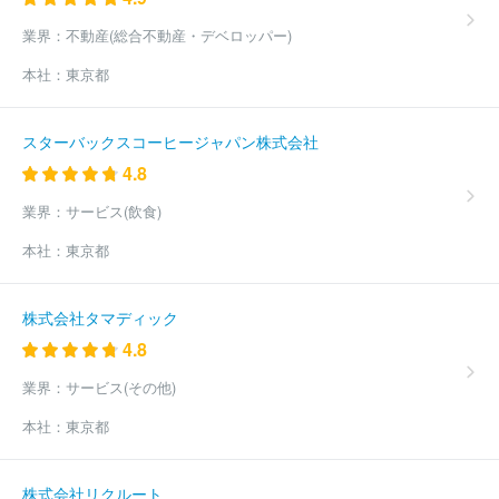
会福祉事業団
社会福祉法人善光会
株式会社ベストライフ
株式
会社ヘルシーサービス
株式会社ヘルスケアシステムズ
グッドタ
業界：
不動産(総合不動産・デベロッパー)
イムリビング株式会社
社会福祉法人コロロ学舎
公益財団法人東
本社：
東京都
京ＹＭＣＡ
株式会社日本デイケアセンター
日本年金機構
宮園
自動車株式会社
株式会社やさしい手
ヒューマンライフケア株式
会社
独立行政法人医薬品医療機器総合機構
株式会社ＲＡＲＥＣ
スターバックスコーヒージャパン株式会社
ＲＥＷ
株式会社ケアサービス
株式会社ニチイケアパレス
株式
4.8
会社ハーフ・センチュリー・モア
社会福祉法人正吉福祉会
株式
会社オン・ザ・プラネット
コンビウィズ株式会社
社会福祉法人
業界：
サービス(飲食)
横浜共生会
株式会社リエイケア
トラストガーデン株式会社
株
式会社学研ココファン
株式会社ラックコーポレーション
ケアパ
本社：
東京都
ートナー株式会社
株式会社若武者ケア
ウォーターワン株式会社
株式会社長谷工シニアウェルデザイン
株式会社やまねメディカル
全国健康保険協会
株式会社ベネッセスタイルケア
全国農業協同
株式会社タマディック
組合連合会
社会福祉法人紫水会
株式会社ライフ・テクノサービ
4.8
ス
株式会社ハーベスト
株式会社ケアリッツ・アンド・パートナ
ーズ
社会福祉法人草加福祉会
ベストリハ株式会社
ユースタイ
業界：
サービス(その他)
ルラボラトリー株式会社
社会福祉法人ラファエル会
ほか(3541
本社：
東京都
件)
株式会社リクルート