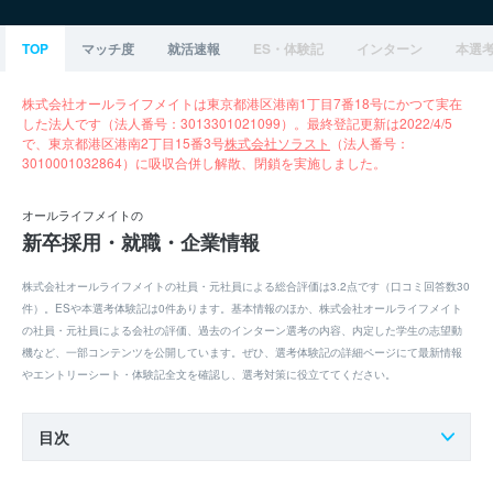
TOP
マッチ度
就活速報
ES・体験記
インターン
本選
株式会社オールライフメイトは東京都港区港南1丁目7番18号にかつて実在
した法人です（法人番号：3013301021099）。最終登記更新は2022/4/5
で、東京都港区港南2丁目15番3号
株式会社ソラスト
（法人番号：
3010001032864）に吸収合併し解散、閉鎖を実施しました。
オールライフメイトの
新卒採用・就職・企業情報
株式会社オールライフメイトの社員・元社員による総合評価は3.2点です（口コミ回答数30
件）。ESや本選考体験記は0件あります。基本情報のほか、株式会社オールライフメイト
の社員・元社員による会社の評価、過去のインターン選考の内容、内定した学生の志望動
機など、一部コンテンツを公開しています。ぜひ、選考体験記の詳細ページにて最新情報
やエントリーシート・体験記全文を確認し、選考対策に役立ててください。
目次