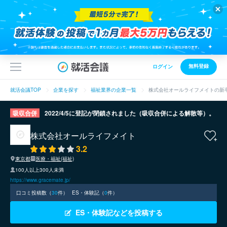
無料登録
ログイン
就活会議TOP
企業を探す
福祉業界の企業一覧
株式会社オールライフメイトの新
吸収合併
2022/4/5に登記が閉鎖されました（吸収合併による解散等）。
株式会社オールライフメイト
3.2
東京都
医療・福祉(福祉)
100人以上300人未満
https://www.gracemate.jp/
口コミ投稿数（
30
件）
ES・体験記（
0
件）
ES・体験記などを投稿する