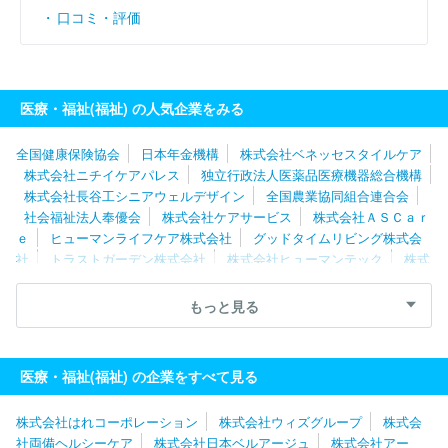
口コミ・評価
医療・福祉(福祉) の人気企業をみる
全国健康保険協会
日本年金機構
株式会社ベネッセスタイルケア
株式会社ニチイケアパレス
独立行政法人医薬品医療機器総合機構
株式会社長谷工シニアウェルデザイン
全国農業協同組合連合会
社会福祉法人奉優会
株式会社ケアサービス
株式会社ＡＳＣａｒ
ｅ
ヒューマンライフケア株式会社
グッドタイムリビング株式会
社
トラストガーデン株式会社
株式会社ヒューマンテック
株式
会社シダー
株式会社ＲＡＲＥＣＲＥＷ
社会福祉法人善光会
株
式会社アイグラン
株式会社オン・ザ・プラネット
ロングライフ
もっと見る
ホールディング株式会社
株式会社リエイケア
株式会社ケア２１
株式会社ベストライフ
株式会社両備ヘルシーケア
株式会社はれ
コーポレーション
株式会社やさしい手
株式会社やまねメディカ
医療・福祉(福祉) の企業をすべて見る
ル
株式会社日本デイケアセンター
株式会社こどもの森
ユース
タイルラボラトリー株式会社
株式会社はれコーポレーション
株式会社ウィズグループ
株式会
社両備ヘルシーケア
株式会社日本ベルアージュ
株式会社アー