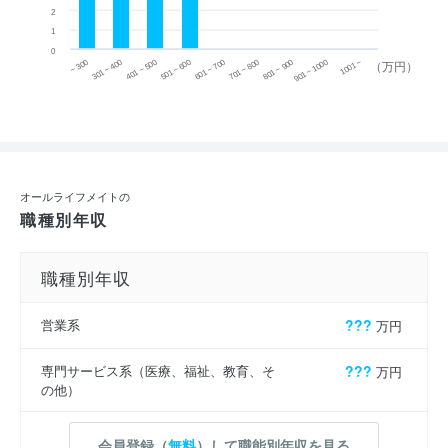
2
1
0
~ 300
701 ~ 800
301 ~ 400
801 ~ 900
401 ~ 500
901 ~ 1000
501 ~ 600
601 ~ 700
1001 ~
（万円）
オールライフメイトの
職種別年収
職種別年収
営業系
???
万円
専門サービス系（医療、福祉、教育、そ
???
万円
の他）
会員登録（
無料
）して職能別年収を見る