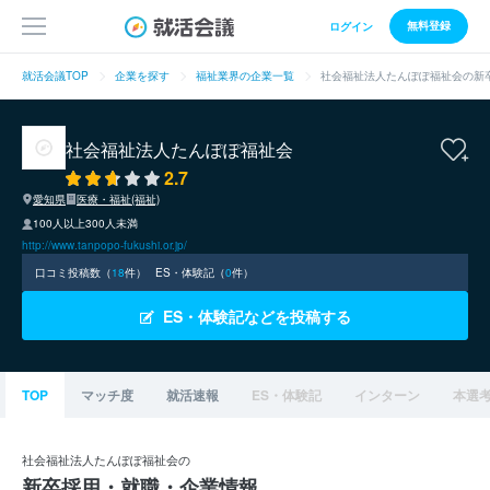
無料登録
ログイン
就活会議TOP
企業を探す
福祉業界の企業一覧
社会福祉法人たんぽぽ福祉会の新
社会福祉法人たんぽぽ福祉会
2.7
愛知県
医療・福祉(福祉)
100人以上300人未満
http://www.tanpopo-fukushi.or.jp/
口コミ投稿数（
18
件）
ES・体験記（
0
件）
ES・体験記などを投稿する
TOP
マッチ度
就活速報
ES・体験記
インターン
本選
社会福祉法人たんぽぽ福祉会の
新卒採用・就職・企業情報