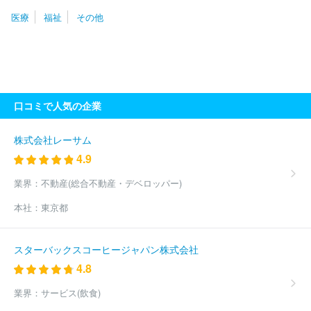
ォース
株式会社やさしい手甲府
社会福祉法人洗心会
株式会社
医療
福祉
その他
ケアレジデンス
社会福祉法人敬愛会
社会福祉法人北海道リハビ
リー
株式会社キッズコーポレーション
ＡＬＳＯＫ介護株式会社
株式会社松田会
ケアサポート株式会社
株式会社グローバルキッ
ズ
株式会社ジャパウイン
株式会社ヒューマンテック
社会福祉
法人合掌苑
株式会社こどもの森
株式会社アズパートナーズ
ア
ースサポート株式会社
社会福祉法人星谷会
社会福祉法人星槎
口コミで人気の企業
社会福祉法人長尾福祉会
社会福祉法人白根学園
社会福祉法人横
浜市福祉サービス協会
株式会社トーリツ
社会福祉法人奉優会
社会福祉法人すこやか福祉会
社会福祉法人東京聖労院
社会福祉
株式会社レーサム
法人雲柱社
社会福祉法人目黒区社会福祉事業団
社会福祉法人善
4.9
光会
株式会社オールライフメイト
株式会社ベストライフ
株式
会社ヘルシーサービス
株式会社ヘルスケアシステムズ
グッドタ
業界：
不動産(総合不動産・デベロッパー)
イムリビング株式会社
社会福祉法人コロロ学舎
公益財団法人東
本社：
東京都
京ＹＭＣＡ
株式会社日本デイケアセンター
日本年金機構
宮園
自動車株式会社
株式会社やさしい手
ヒューマンライフケア株式
会社
独立行政法人医薬品医療機器総合機構
株式会社ＲＡＲＥＣ
スターバックスコーヒージャパン株式会社
ＲＥＷ
株式会社ケアサービス
株式会社ニチイケアパレス
株式
4.8
会社ハーフ・センチュリー・モア
社会福祉法人正吉福祉会
株式
会社オン・ザ・プラネット
コンビウィズ株式会社
社会福祉法人
業界：
サービス(飲食)
横浜共生会
株式会社リエイケア
トラストガーデン株式会社
株