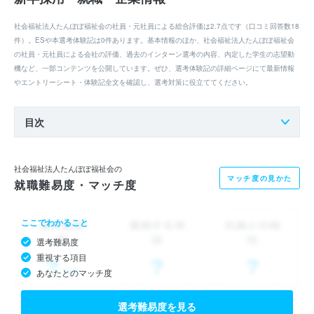
社会福祉法人たんぽぽ福祉会の社員・元社員による総合評価は2.7点です（口コミ回答数18
件）。ESや本選考体験記は0件あります。基本情報のほか、社会福祉法人たんぽぽ福祉会
の社員・元社員による会社の評価、過去のインターン選考の内容、内定した学生の志望動
機など、一部コンテンツを公開しています。ぜひ、選考体験記の詳細ページにて最新情報
やエントリーシート・体験記全文を確認し、選考対策に役立ててください。
目次
社会福祉法人たんぽぽ福祉会の
マッチ度の見かた
就職難易度・マッチ度
ここでわかること
選考難易度
重視する項目
あなたとのマッチ度
選考難易度を見る