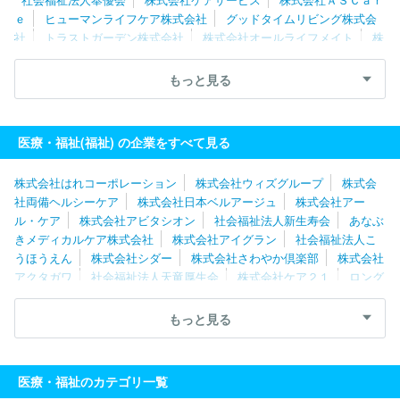
ｅ
ヒューマンライフケア株式会社
グッドタイムリビング株式会
社
トラストガーデン株式会社
株式会社オールライフメイト
株
式会社ヒューマンテック
株式会社シダー
株式会社ＲＡＲＥＣＲ
ＥＷ
社会福祉法人善光会
株式会社アイグラン
株式会社オン・
もっと見る
ザ・プラネット
ロングライフホールディング株式会社
株式会社
リエイケア
株式会社ケア２１
株式会社ベストライフ
株式会社
両備ヘルシーケア
株式会社はれコーポレーション
株式会社やさ
医療・福祉(福祉) の企業をすべて見る
しい手
株式会社やまねメディカル
株式会社日本デイケアセンタ
ー
株式会社こどもの森
株式会社はれコーポレーション
株式会社ウィズグループ
株式会
社両備ヘルシーケア
株式会社日本ベルアージュ
株式会社アー
ル・ケア
株式会社アビタシオン
社会福祉法人新生寿会
あなぶ
きメディカルケア株式会社
株式会社アイグラン
社会福祉法人こ
うほうえん
株式会社シダー
株式会社さわやか倶楽部
株式会社
アクタガワ
社会福祉法人天竜厚生会
株式会社ケア２１
ロング
ライフホールディング株式会社
社会福祉法人サン・ビジョン
医
療法人豊岡会
社会福祉法人知多学園
株式会社福祉の里
社会福
もっと見る
祉法人福寿園
社会福祉法人さわらび会
エルケア株式会社
株式
会社ＡＳＣａｒｅ
エフビー介護サービス株式会社
ホームケアー
株式会社
社会福祉法人同和園
株式会社はーとふるセゾン
社会
医療・福祉のカテゴリ一覧
福祉法人梓友会
日本ロングライフ株式会社
株式会社タスク・フ