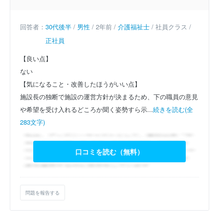
回答者：
30代後半
/
男性
/ 2年前 /
介護福祉士
/ 社員クラス /
正社員
【良い点】
ない
【気になること・改善したほうがいい点】
施設長の独断で施設の運営方針が決まるため、下の職員の意見
や希望を受け入れるどころか聞く姿勢すら示...
続きを読む(全
283文字)
口コミを読む（無料）
問題を報告する