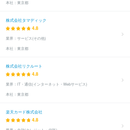
式会社学研ココファン
株式会社ラックコーポレーション
ケアパ
本社：
東京都
ートナー株式会社
株式会社若武者ケア
ウォーターワン株式会社
株式会社長谷工シニアウェルデザイン
株式会社やまねメディカル
全国健康保険協会
株式会社ベネッセスタイルケア
全国農業協同
株式会社タマディック
組合連合会
社会福祉法人紫水会
株式会社ライフ・テクノサービ
4.8
ス
株式会社ハーベスト
株式会社ケアリッツ・アンド・パートナ
ーズ
社会福祉法人草加福祉会
ベストリハ株式会社
ユースタイ
業界：
サービス(その他)
ルラボラトリー株式会社
社会福祉法人ラファエル会
ほか(3541
本社：
東京都
件)
株式会社リクルート
4.8
業界：
IT・通信(インターネット・Webサービス)
本社：
東京都
楽天カード株式会社
4.8
業界：
金融(クレジット・信販)