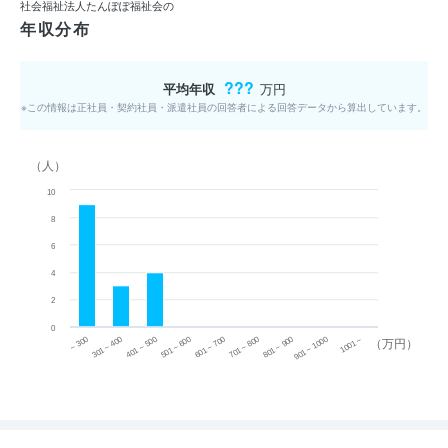
社会福祉法人たんぽぽ福祉会の
年収分布
???
平均年収
万円
※この情報は正社員・契約社員・派遣社員の回答者による回答データから算出しています。
（人）
10
8
6
4
2
0
~ 300
701 ~ 800
301 ~ 400
801 ~ 900
401 ~ 500
901 ~ 1000
501 ~ 600
601 ~ 700
1001 ~
（万円）