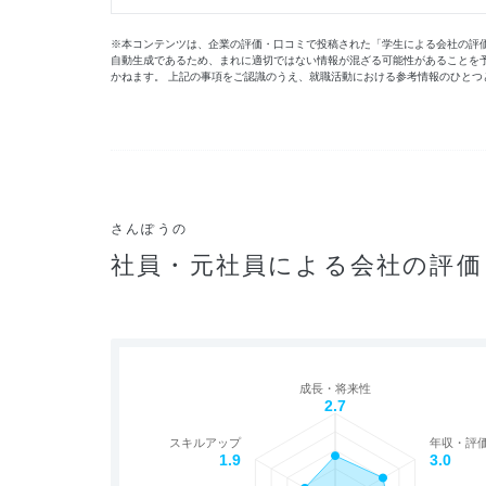
※本コンテンツは、企業の評価・口コミで投稿された「学生による会社の評価」
自動生成であるため、まれに適切ではない情報が混ざる可能性があることを
かねます。 上記の事項をご認識のうえ、就職活動における参考情報のひとつ
さんぽうの
社員・元社員による会社の評価
成長・将来性
2.7
スキルアップ
年収・評
1.9
3.0