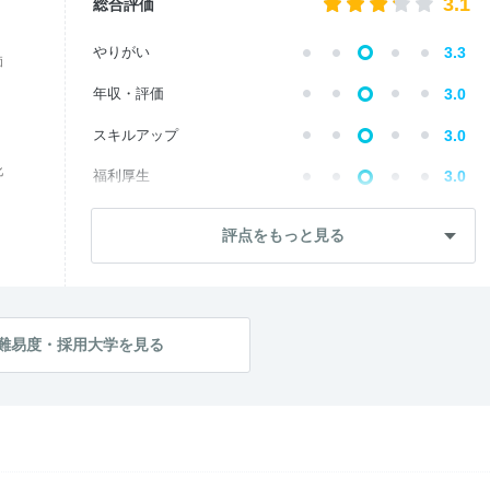
3.1
総合評価
やりがい
3.3
価
年収・評価
3.0
スキルアップ
3.0
化
福利厚生
3.0
成長・将来性
3.0
評点をもっと見る
--
社員・管理職
ワークライフ
3.0
社風・文化
3.2
難易度・採用大学を見る
--
女性の働きやすさ
--
入社後のギャップ
入社難易度
3.0