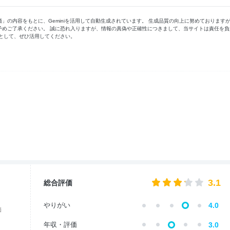
の内容をもとに、Geminiを活用して自動生成されています。 生成品質の向上に努めております
予めご了承ください。 誠に恐れ入りますが、情報の真偽や正確性につきまして、当サイトは責任を負
として、ぜひ活用してください。
3.1
総合評価
やりがい
4.0
価
年収・評価
3.0