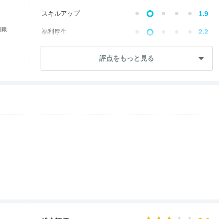
スキルアップ
1.9
理職
福利厚生
2.2
成長・将来性
2.7
評点をもっと見る
社員・管理職
3.7
ワークライフ
3.7
女性の働きやすさ
3.8
入社後のギャップ
3.1
退職理由
2.7