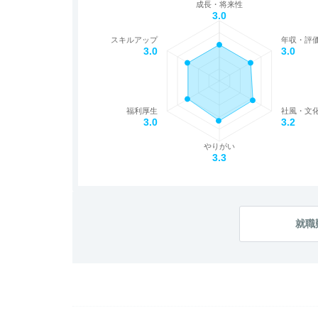
成長・将来性
3.0
スキルアップ
年収・評
3.0
3.0
福利厚生
社風・文
3.0
3.2
やりがい
3.3
就職