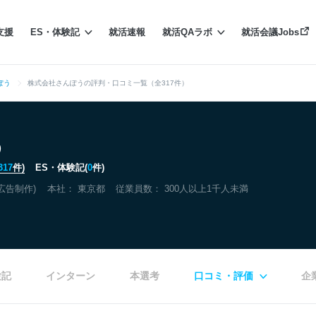
支援
ES・体験記
就活速報
就活QAラボ
就活会議Jobs
ぽう
株式会社さんぽうの評判・口コミ一覧（全317件）
う
317
件)
ES・体験記(
0
件)
広告制作)
本社：
東京都
従業員数： 300人以上1千人未満
験記
インターン
本選考
口コミ・評価
企