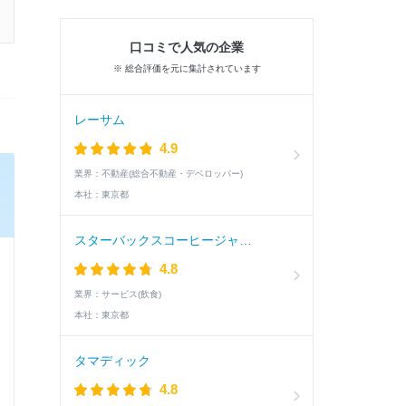
口コミで人気の企業
※ 総合評価を元に集計されています
レーサム
4.9
業界：
不動産(総合不動産・デベロッパー)
本社：
東京都
スターバックスコーヒージャパン
4.8
業界：
サービス(飲食)
本社：
東京都
タマディック
4.8