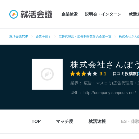
企業検索
説明会・インターン
就活
就活会議TOP
企業を探す
広告代理店・広告制作業界の企業一覧
株式会社さん
株式会社さんぽ
3.1
口コミ投稿数(
業界：
広告・マスコミ(広告代理店・
URL：
http://company.sanpou-s.net/
TOP
マッチ度
就活速報
ES・体