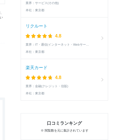
業界：
サービス(その他)
本社：
東京都
が、
い
リクルート
4.8
業界：
IT・通信(インターネット・Webサービス)
本社：
東京都
楽天カード
4.8
業界：
金融(クレジット・信販)
本社：
東京都
口コミランキング
※ 閲覧数を元に集計されています