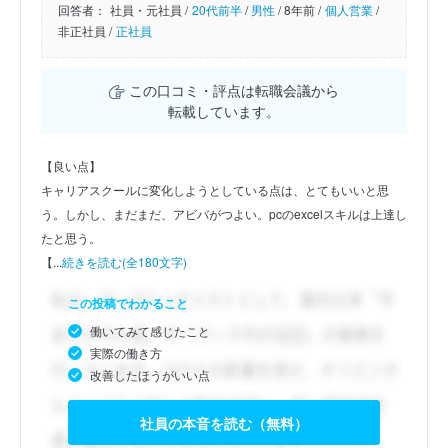
回答者：
社員・元社員 /
20代前半
/
男性
/
8年前 /
個人営業
/
非正社員 /
正社員
この口コミ・評点は転職会議から
転載しています。
【良い点】
キャリアスクールに変化しようとしている点は、とてもいいと思
う。しかし、まだまだ、アビバがつよい。pcのexcelスキルは上達し
たと思う。
【...
続きを読む(全180文字)
この投稿でわかること
働いてみて感じたこと
実際の働き方
改善したほうがいい点
社員の本音を読む（無料）