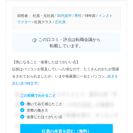
回答者：
社員・元社員 /
30代前半
/
男性
/
18年前 /
インスト
ラクター
/
社員クラス /
正社員
この口コミ・評点は転職会議から
転載しています。
【気になること・改善したほうがいい点】
以前はパソコンが普及していった頃なので、たくさんのかたが受講
をされておられましたが、いまや各家庭に一台とパソコン...
続きを
読む(全188文字)
この投稿でわかること
働いてみて感じたこと
実際の働き方
改善したほうがいい点
社員の本音を読む（無料）