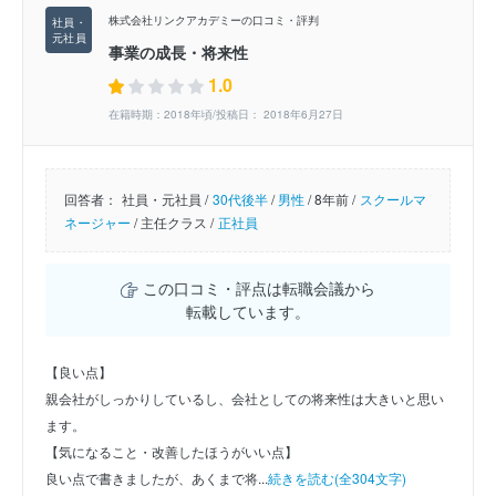
株式会社リンクアカデミーの口コミ・評判
事業の成長・将来性
1.0
在籍時期：2018年頃/投稿日： 2018年6月27日
回答者：
社員・元社員 /
30代後半
/
男性
/
8年前 /
スクールマ
ネージャー
/
主任クラス /
正社員
この口コミ・評点は転職会議から
転載しています。
【良い点】
親会社がしっかりしているし、会社としての将来性は大きいと思い
ます。
【気になること・改善したほうがいい点】
良い点で書きましたが、あくまで将...
続きを読む(全304文字)