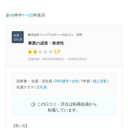
全
49
件中
1〜25
件表示
株式会社リンクアカデミーの口コミ・評判
事業の成長・将来性
2.0
在籍時期：2025年頃/投稿日： 2026年5月2日
回答者：
社員・元社員 /
20代後半
/
女性
/
1年前 /
個人営業
/
社員クラス /
正社員
この口コミ・評点は転職会議から
転載しています。
【良い点】