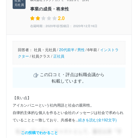
事業の成長・将来性
2.0
在籍時期：2020年頃/投稿日： 2020年12月16日
回答者：
社員・元社員 /
20代前半
/
男性
/
6年前 /
インストラ
クター
/
社員クラス /
正社員
この口コミ・評点は転職会議から
転載しています。
【良い点】
アイカンパニーという社内用語と社会の親和性。
自律的主体的な個人を作るとい会社のメッセージは社会で求められ
ていることと一致しており、共感者を...
続きを読む(全192文字)
この投稿でわかること