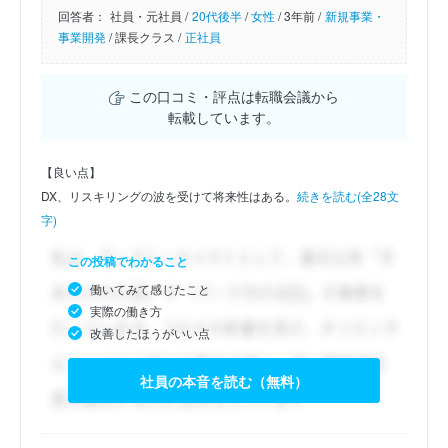
回答者：
社員・元社員 /
20代後半
/
女性
/
3年前 /
新規事業・
事業開発
/
課長クラス /
正社員
この口コミ・評点は転職会議から
転載しています。
【良い点】
DX、リスキリングの波を受けて将来性はある。
続きを読む(全28文
字)
この投稿でわかること
働いてみて感じたこと
実際の働き方
改善したほうがいい点
社員の本音を読む（無料）