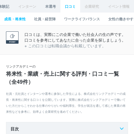
体験記
インターン
本選考
口コミ
企業研究
イベント情報
成長・将来性
社員・経営陣
ワークライフバランス
女性の働きやす
口コミは、実際にこの企業で働いた社会人の生の声です。
口コミを参考にしてあなたに合った企業を探しましょう。
※ この口コミは転職会議から転載しています。
リンクアカデミーの
将来性・業績・売上に関する評判・口コミ一覧
（全49件）
社員・元社員とインターンや選考に参加した学生による、株式会社リンクアカデミーの成
長・将来性に関する口コミを公開しています。実際に株式会社リンクアカデミーで働いて
いた方だからこそわかる仕事のやりがいや福利厚生、学生が就活を通して感じた事業の将
来性などを参考に、効率よく企業研究を進めてください。
目次