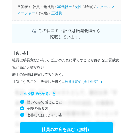
回答者：
社員・元社員 /
30代後半
/
女性
/
8年前 /
スクールマ
ネージャー
/
その他 /
正社員
この口コミ・評点は転職会議から
転載しています。
【良い点】
社員は成長意欲が高い、誰かのために尽くすことが好きなど貢献意
識が高い人材が多い
若手の研修は充実してると思う。
【気になること・改善したほう...
続きを読む(全179文字)
この投稿でわかること
働いてみて感じたこと
実際の働き方
改善したほうがいい点
社員の本音を読む（無料）