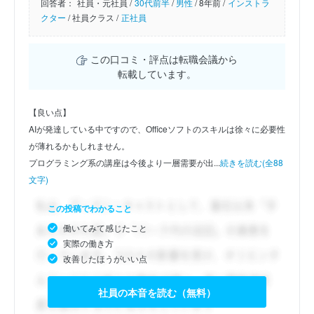
回答者：
社員・元社員 /
30代前半
/
男性
/
8年前 /
インストラ
クター
/
社員クラス /
正社員
この口コミ・評点は転職会議から
転載しています。
【良い点】
AIが発達している中ですので、Officeソフトのスキルは徐々に必要性
が薄れるかもしれません。
プログラミング系の講座は今後より一層需要が出...
続きを読む(全88
文字)
この投稿でわかること
働いてみて感じたこと
実際の働き方
改善したほうがいい点
社員の本音を読む（無料）