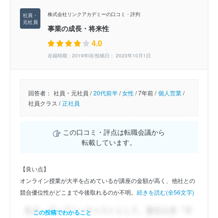
株式会社リンクアカデミーの口コミ・評判
事業の成長・将来性
4.0
在籍時期：2019年頃/投稿日： 2023年10月1日
回答者：
社員・元社員 /
20代前半
/
女性
/
7年前 /
個人営業
/
社員クラス /
正社員
この口コミ・評点は転職会議から
転載しています。
【良い点】
オンライン授業が大半を占めているが講座の金額が高く、他社との
競合優位性がどこまで今後取れるのか不明。
続きを読む(全56文字)
この投稿でわかること