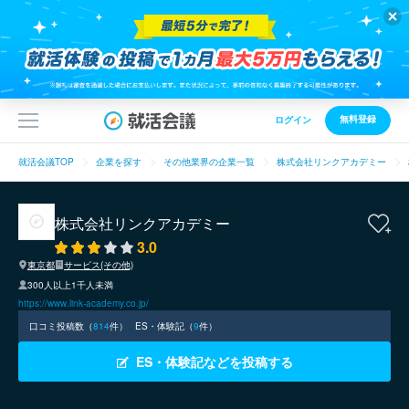
無料登録
ログイン
就活会議TOP
企業を探す
その他業界の企業一覧
株式会社リンクアカデミー
株式会社リンクアカデミー
3.0
東京都
サービス(その他)
300人以上1千人未満
https://www.link-academy.co.jp/
口コミ投稿数（
814
件）
ES・体験記（
9
件）
ES・体験記などを投稿する