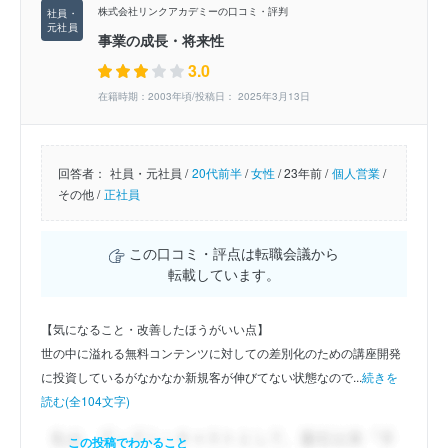
株式会社リンクアカデミーの口コミ・評判
事業の成長・将来性
3.0
在籍時期：2003年頃/投稿日： 2025年3月13日
回答者：
社員・元社員 /
20代前半
/
女性
/
23年前 /
個人営業
/
その他 /
正社員
この口コミ・評点は転職会議から
転載しています。
【気になること・改善したほうがいい点】
世の中に溢れる無料コンテンツに対しての差別化のための講座開発
に投資しているがなかなか新規客が伸びてない状態なので...
続きを
読む(全104文字)
この投稿でわかること