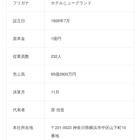
フリガナ
ホテルニューグランド
設立日
1926年7月
資本金
1億円
従業員数
232人
売上高
65億2900万円
決算月
11月
代表者
原 信造
本社所在地
〒231-0023 神奈川県横浜市中区山下町10
番地