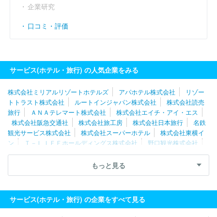
企業研究
口コミ・評価
サービス(ホテル・旅行) の人気企業をみる
株式会社ミリアルリゾートホテルズ
アパホテル株式会社
リゾー
トトラスト株式会社
ルートインジャパン株式会社
株式会社読売
旅行
ＡＮＡテレマート株式会社
株式会社エイチ・アイ・エス
株式会社阪急交通社
株式会社旅工房
株式会社日本旅行
名鉄
観光サービス株式会社
株式会社スーパーホテル
株式会社東横イ
ン
Ｔ－ＬＩＦＥホールディングス株式会社
野口観光株式会社
株式会社エス・ティー・ワールド
株式会社ＫＴＫ
株式会社浜友
Ａ．Ｌ．
ロングライフホールディング株式会社
株式会社阪急阪
もっと見る
神ホテルズ
株式会社呉竹荘
株式会社東急ホテルズ
リゾーツ琉
球株式会社
株式会社夢舞台
株式会社アウルコーポレーション
株式会社中の坊
株式会社ベルクラシック東京
株式会社兵衛旅
サービス(ホテル・旅行) の企業をすべて見る
館
株式会社京王プラザホテル
遠鉄観光開発株式会社