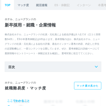
TOP
マッチ度
就活速報
ES・体験記
インターン
本選
ホテル、ニューグランドの
新卒採用・就職・企業情報
株式会社ホテル、ニューグランドの社員・元社員による総合評価は3.1点です（口コミ回答
数54件）。ESや本選考体験記は0件あります。基本情報のほか、株式会社ホテル、ニュー
グランドの社員・元社員による会社の評価、過去のインターン選考の内容、内定した学生
の志望動機など、一部コンテンツを公開しています。ぜひ、選考体験記の詳細ページにて
最新情報やエントリーシート・体験記全文を確認し、選考対策に役立ててください。
目次
ホテル、ニューグランドの
マッチ度の見かた
就職難易度・マッチ度
ここでわかること