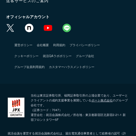
送客サービスのご案内
オフィシャルアカウント
運営ポリシー
会社概要
利用規約
プライバシーポリシー
クッキーポリシー
就活QAラボポリシー
グループ会社
グループ会員利用規約
カスタマーハラスメントポリシー
当社は東京証券取引所、福岡証券取引所の上場企業であり、ユーザーと
クライアントの成約支援事業を展開している
ポート株式会社
のグループ
会社です。
（証券コード：7047）
運営会社：就活会議株式会社／所在地：東京都新宿区北新宿2-21-1 新
宿フロントタワー5F
就活会議を運営する就活会議株式会社は、届出電気通信事業者として総務省の認可（許