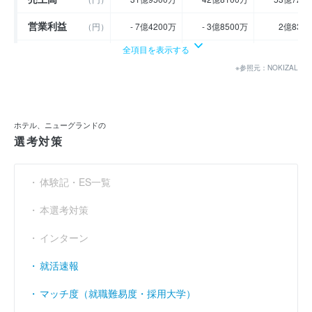
営業利益
（円）
- 7億4200万
- 3億8500万
2億830
全項目を表示する
経常利益
（円）
- 4億6800万
- 3億2300万
2億570
※参照元：NOKIZAL
当期純利益
（円）
13億1900万
- 3億4900万
3億930
利益余剰金
----
----
-
（円）
ホテル、ニューグランドの
売上伸び率
（％）
4.41
33.99
25.
選考対策
営業利益率
（％）
- 23.22
- 8.99
5.
体験記・ES一覧
経常利益率
（％）
- 14.65
- 7.54
4.
本選考対策
インターン
就活速報
マッチ度（就職難易度・採用大学）