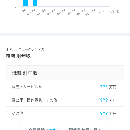
5
0
~ 300
701 ~ 800
301 ~ 400
801 ~ 900
401 ~ 500
901 ~ 1000
501 ~ 600
601 ~ 700
1001 ~
（万円）
ホテル、ニューグランドの
職種別年収
職種別年収
販売・サービス系
???
万円
官公庁・団体職員・その他
???
万円
その他
???
万円
会員登録（
無料
）して職能別年収を見る