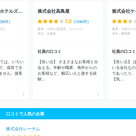
ンドホテル
株式会社蔵王カンパニー
Ｋａｒａｋａｍｉ Ｈｏｔ
ｅｌｓ＆Ｒｅｓｏｒｔｓ株式会社
松島国際観光株式会社
株式会
ダイワロイネットホテルズ株式会社
株式会社高島屋
株式会社ケ
社ニューコーポレーション
野口観光株式会社
株式会社伊勢甚本
社
株式会社萬世閣
株式会社エス・ティー・ワールド
株式会社
3.8
(89件)
(1040件)
ミリアルリゾートホテルズ
株式会社ＫＴＫ
一般財団法人休暇村
行)
業界：
小売り(百貨店・スーパー)
業界：
小売り(メ
協会
株式会社パレスホテル
株式会社ホテル南風荘
ＡＮＡテレ
本社：
大阪府
本社：
愛知県
マート株式会社
さくらツーリスト株式会社
株式会社グランビス
タホテル＆リゾート
株式会社エイチ・アイ・エス
株式会社ＨＴ
社員の口コミ
社員の口コミ
Ｂ－ＢＣＤトラベル
株式会社東急ホテルズ
Ｔ－ＬＩＦＥホール
ディングス株式会社
株式会社旅工房
株式会社ベルクラシック東
っては、いろい
【良い点】 さまざまなお客様と出
【良い点】 
京
アパホテル株式会社
株式会社ＪＡＬナビア
ルートインジャ
で、成長でき
会える。年齢や職業、海外からの
いる会社なの
パン株式会社
株式会社エフ・イー・ティーシステム
株式会社伊
ません。接客
お客様など、幅広い人と接する経
であったり、
東園ホテルズ
株式会社読売旅行
日本ビューホテル株式会社
株
験...
【気...
式会社ニッコウトラベル
株式会社京王プラザホテル
株式会社東
横イン
株式会社三田ホールディング
株式会社日本旅行
株式会
社アドベンチャー
株式会社中の坊
株式会社テェルウィンコーポ
レーション
株式会社浜友Ａ．Ｌ．
トラベル・スタンダード・ジ
ャパン株式会社
株式会社トヨタアメニティ
株式会社ホテルはま
口コミで人気の企業
のゆ
株式会社海士
株式会社小湊館
株式会社富山エクセルホテ
ル東急
株式会社木暮旅館
株式会社吉池旅館
株式会社中沢ヴィ
レッジ
ほか(2083件)
株式会社レーサム