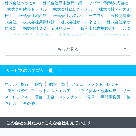
株式会社ベッセル
株式会社日本旅行沖縄
リゾーツ琉球株式会社
株式会社防長トラベル
株式会社はいむるぶし
株式会社アイスル
松山
株式会社城西館
株式会社ホテルニューアワジ
高松商運株
式会社
株式会社兵衛旅館
株式会社ホテル京セラ
株式会社ネオ
倶楽部
株式会社ＧＯＴＥＮリゾート
日和山観光株式会社
穴吹
エンタープライズ株式会社
ホテルマネージメントインターナショナ
ル株式会社
株式会社夢舞台
株式会社西鉄ホテルズ
株式会社Ｒ
ＲＨＨ
よろづや観光株式会社
株式会社加賀屋
株式会社青雲
もっと見る
荘
日本海ツーリスト株式会社
合資会社親湯温泉
株式会社ダイ
ヤモンドソサエティ
株式会社関電アメニックス
株式会社スーパ
ーホテル
株式会社ツーリストアイチ
株式会社ホテル銀水荘
株
サービスのカテゴリ一覧
式会社阪急交通社
ロングライフホールディング株式会社
マンテ
ンホテル株式会社
株式会社南海国際旅行
株式会社アウルコーポ
ホテル・旅行
飲食
教育・塾
アミューズメント・レジャー
レーション
株式会社琵琶湖グランドホテル
株式会社ＪＲ東海ホ
美容・理容・フィットネス・エステ
ブライダル・冠婚葬祭
リー
テルズ
株式会社ロイヤルオークリゾート
名鉄観光サービス株式
ス・レンタル
警備・安全・メンテナンス・清掃
専門事務所
協
会社
株式会社グラッドシステムズ
株式会社阪急阪神ホテルズ
同組合
その他
遠鉄観光開発株式会社
株式会社アークホテル
ホテルモントレ株
式会社
株式会社ハトヤ瑞鳳閣
株式会社トライシード
湯快リゾ
ート株式会社
株式会社京都東急ホテル
株式会社東京ドーム・リ
この会社を見た人はこんな会社も見ています
ゾートオペレーションズ
株式会社呉竹荘
リゾートトラスト株式
会社
株式会社星野リゾート
株式会社水明館
株式会社登別グラ