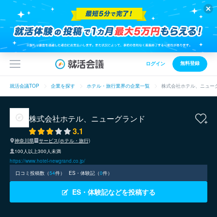
無料登録
ログイン
就活会議TOP
企業を探す
ホテル・旅行業界の企業一覧
株式会社ホテル、ニュー
株式会社ホテル、ニューグランド
3.1
神奈川県
サービス(ホテル・旅行)
100人以上300人未満
https://www.hotel-newgrand.co.jp/
口コミ投稿数（
54
件）
ES・体験記（
0
件）
ES・体験記などを投稿する