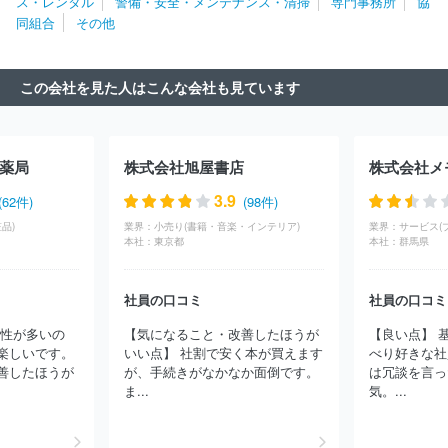
ス・レンタル
警備・安全・メンテナンス・清掃
専門事務所
協
会社
株式会社グラッドシステムズ
株式会社阪急阪神ホテルズ
同組合
その他
遠鉄観光開発株式会社
株式会社アークホテル
ホテルモントレ株
式会社
株式会社ハトヤ瑞鳳閣
株式会社トライシード
湯快リゾ
ート株式会社
株式会社京都東急ホテル
株式会社東京ドーム・リ
この会社を見た人はこんな会社も見ています
ゾートオペレーションズ
株式会社呉竹荘
リゾートトラスト株式
会社
株式会社星野リゾート
株式会社水明館
株式会社登別グラ
ンドホテル
株式会社蔵王カンパニー
Ｋａｒａｋａｍｉ Ｈｏｔ
ｅｌｓ＆Ｒｅｓｏｒｔｓ株式会社
松島国際観光株式会社
株式会
薬局
株式会社旭屋書店
株式会社メ
社ニューコーポレーション
野口観光株式会社
株式会社伊勢甚本
社
株式会社萬世閣
株式会社エス・ティー・ワールド
株式会社
3.9
(62件)
(98件)
ミリアルリゾートホテルズ
株式会社ＫＴＫ
一般財団法人休暇村
品)
業界：
小売り(書籍・音楽・インテリア)
業界：
サービス(
協会
株式会社パレスホテル
株式会社ホテル南風荘
ＡＮＡテレ
本社：
東京都
本社：
群馬県
マート株式会社
さくらツーリスト株式会社
株式会社グランビス
タホテル＆リゾート
株式会社エイチ・アイ・エス
株式会社ＨＴ
社員の口コミ
社員の口コミ
Ｂ－ＢＣＤトラベル
株式会社東急ホテルズ
Ｔ－ＬＩＦＥホール
ディングス株式会社
株式会社旅工房
株式会社ベルクラシック東
女性が多いの
【気になること・改善したほうが
【良い点】 
京
アパホテル株式会社
株式会社ＪＡＬナビア
ルートインジャ
楽しいです。
いい点】 社割で安く本が買えます
べり好きな社
パン株式会社
株式会社エフ・イー・ティーシステム
株式会社読
善したほうが
が、手続きがなかなか面倒です。
は冗談を言っ
売旅行
日本ビューホテル株式会社
株式会社ニッコウトラベル
ま...
気。...
株式会社京王プラザホテル
株式会社東横イン
株式会社三田ホー
ルディング
株式会社日本旅行
株式会社アドベンチャー
株式会
社ホテル、ニューグランド
株式会社中の坊
株式会社テェルウィ