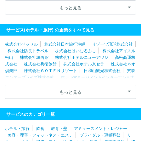
Ａ．Ｌ．
ロングライフホールディング株式会社
株式会社阪急阪
もっと見る
神ホテルズ
株式会社呉竹荘
株式会社東急ホテルズ
リゾーツ琉
球株式会社
株式会社夢舞台
株式会社アウルコーポレーション
株式会社中の坊
株式会社ベルクラシック東京
株式会社兵衛旅
サービス(ホテル・旅行) の企業をすべて見る
館
株式会社京王プラザホテル
株式会社ツーリストアイチ
株式会社ベッセル
株式会社日本旅行沖縄
リゾーツ琉球株式会社
株式会社防長トラベル
株式会社はいむるぶし
株式会社アイスル
松山
株式会社城西館
株式会社ホテルニューアワジ
高松商運株
式会社
株式会社兵衛旅館
株式会社ホテル京セラ
株式会社ネオ
倶楽部
株式会社ＧＯＴＥＮリゾート
日和山観光株式会社
穴吹
エンタープライズ株式会社
ホテルマネージメントインターナショナ
ル株式会社
株式会社夢舞台
株式会社西鉄ホテルズ
株式会社Ｒ
ＲＨＨ
よろづや観光株式会社
株式会社加賀屋
株式会社青雲
もっと見る
荘
日本海ツーリスト株式会社
合資会社親湯温泉
株式会社ダイ
ヤモンドソサエティ
株式会社関電アメニックス
株式会社スーパ
ーホテル
株式会社ツーリストアイチ
株式会社ホテル銀水荘
株
サービスのカテゴリ一覧
式会社阪急交通社
ロングライフホールディング株式会社
マンテ
ンホテル株式会社
株式会社南海国際旅行
株式会社アウルコーポ
ホテル・旅行
飲食
教育・塾
アミューズメント・レジャー
レーション
株式会社琵琶湖グランドホテル
株式会社ＪＲ東海ホ
美容・理容・フィットネス・エステ
ブライダル・冠婚葬祭
リー
テルズ
株式会社ロイヤルオークリゾート
名鉄観光サービス株式