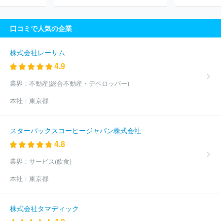
ンコーポレーション
株式会社浜友Ａ．Ｌ．
トラベル・スタンダ
ード・ジャパン株式会社
株式会社トヨタアメニティ
株式会社ホ
口コミで人気の企業
テルはまのゆ
株式会社海士
株式会社小湊館
株式会社富山エク
セルホテル東急
株式会社木暮旅館
株式会社吉池旅館
株式会社
中沢ヴィレッジ
ほか(2083件)
株式会社レーサム
4.9
業界：
不動産(総合不動産・デベロッパー)
本社：
東京都
スターバックスコーヒージャパン株式会社
4.8
業界：
サービス(飲食)
本社：
東京都
株式会社タマディック