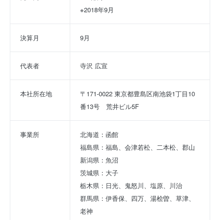
※2018年9月
決算月
9月
代表者
寺沢 広宣
本社所在地
〒171-0022 東京都豊島区南池袋1丁目10
番13号　荒井ビル5F
事業所
北海道：函館
福島県：福島、会津若松、二本松、郡山
新潟県：魚沼
茨城県：大子
栃木県：日光、鬼怒川、塩原、川治
群馬県：伊香保、四万、湯桧曽、草津、
老神