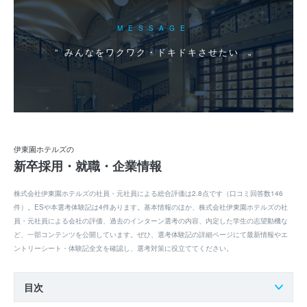
MESSAGE
みんなをワクワク・ドキドキさせたい
伊東園ホテルズの
新卒採用・就職・企業情報
株式会社伊東園ホテルズの社員・元社員による総合評価は2.8点です（口コミ回答数146
件）。ESや本選考体験記は4件あります。基本情報のほか、株式会社伊東園ホテルズの社
員・元社員による会社の評価、過去のインターン選考の内容、内定した学生の志望動機な
ど、一部コンテンツを公開しています。ぜひ、選考体験記の詳細ページにて最新情報やエ
ントリーシート・体験記全文を確認し、選考対策に役立ててください。
目次