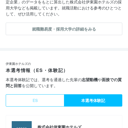
定企業」のデータをもとに算出した株式会社伊東園ホテルズの採
また、熱海市内の一部ホテルに関しては、私たちの「みんなをワ
用大学なども掲載しています。就職活動における参考のひとつと
して、ぜひ活用してください。
クワク・ドキドキさせたい」という理念をもとに「伊東園リゾー
ト」としてリニューアル致しました！より身近に、より気軽に、
就職難易度・採用大学の詳細をみる
そしてより豪華に、お客様を癒し楽しませる「おもてなし」と
「工夫」が目白押しです◎
おかげさまで、今では幅広い年代層のお客様からご好評をいただ
いております。
伊東園ホテルズの
本選考情報（ES・体験記）
◆新たな仲間を大募集！
本選考体験記では、選考を通過した先輩の
志望動機
や
面接での質
問と回答
を公開しています。
…………………………………
私たちはこれからも、お客様だけでなく私たち自身もワクワク・
ES
本選考体験記
ドキドキできるようなサービスとおもてなしを提供していきま
す。常に変化とチャレンジを続けながら、まだどこにもないサー
ビスを創造する。── 目指すは、日本のトップリゾートです！
株式会社伊東園ホテルズ