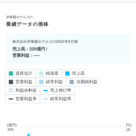
伊東園ホテルズの
業績データの推移
株式会社伊東園ホテルズの2024年9月期
売上高
220億円
営業利益
----
資産合計
純資産
売上高
営業利益
経常利益
当期純利益
利益余剰金
売上伸び率
営業利益率
経常利益率
(億円)
(%)
300
18