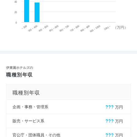
40
20
0
~ 300
701 ~ 800
301 ~ 400
801 ~ 900
401 ~ 500
901 ~ 1000
501 ~ 600
601 ~ 700
1001 ~
（万円）
伊東園ホテルズの
職種別年収
職種別年収
企画・事務・管理系
???
万円
販売・サービス系
???
万円
官公庁・団体職員・その他
???
万円