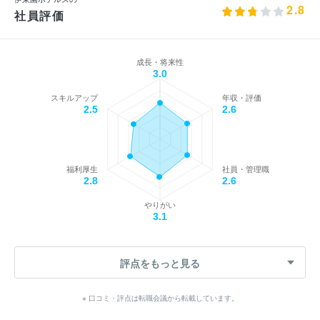
2.8
社員評価
成長・将来性
3.0
スキルアップ
年収・評価
2.5
2.6
福利厚生
社員・管理職
2.8
2.6
やりがい
3.1
評点をもっと見る
※ 口コミ・評点は転職会議から転載しています。