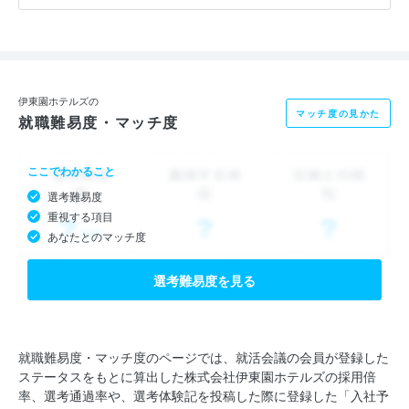
私たちがお客様にご提供するのは、非日常という“ワクワク・ド
キドキな空間”──。
「気軽に、気楽に、身近に温泉」をコンセプトに、常に“温泉や
伊東園ホテルズの
マッチ度の見かた
就職難易度・マッチ度
ホテルの常識”を疑いながらチャレンジをつづけてきました。そ
の背景には私たちの理念でもある、「みんなをワクワク・ドキド
ここでわかること
キさせたい」という想いが込められています。
選考難易度
重視する項目
たとえば「旅行＝お金がかかる」というイメージ。このイメージ
あなたとのマッチ度
を払拭すべく【1泊2日朝夕バイキング＋夕食時のアルコールソフ
トドリンク飲み放題込みで 7,800円～】という料金体系を導入し
選考難易度を見る
たり、安さだけでなく【四季折々の旬の食材にこだわった和・
洋・中のバイキング方式のお食事】を提供したり、さらに【プー
ル・カラオケ・卓球・囲碁・将棋ルーム】といった付帯施設の無
就職難易度・マッチ度のページでは、就活会議の会員が登録した
ステータスをもとに算出した株式会社伊東園ホテルズの採用倍
料提供を行ってきました。
率、選考通過率や、選考体験記を投稿した際に登録した「入社予