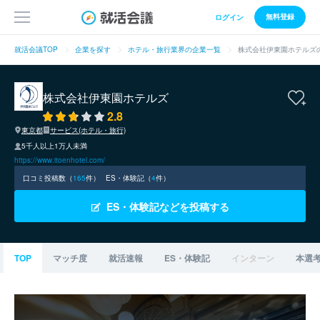
無料登録
ログイン
就活会議TOP
企業を探す
ホテル・旅行業界の企業一覧
株式会社伊東園ホテルズ
株式会社伊東園ホテルズ
2.8
東京都
サービス(ホテル・旅行)
5千人以上1万人未満
https://www.itoenhotel.com/
口コミ投稿数（
165
件）
ES・体験記（
4
件）
ES・体験記などを投稿する
TOP
マッチ度
就活速報
ES・体験記
インターン
本選