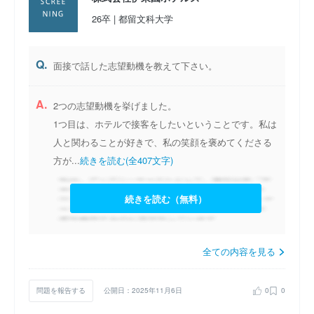
当社には、あなたのチャレンジ意欲を存分に発揮していただける
26卒 | 都留文科大学
環境が整っています。「支配人になり、今よりもっとみんなをワ
クワク・ドキドキさせていきたい！」と考えている方は、特に大
Q.
面接で話した志望動機を教えて下さい。
歓迎です。
A.
2つの志望動機を挙げました。
サービスを通じてお客様をワクワク・ドキドキさせながら、自分
1つ目は、ホテルで接客をしたいということです。私は
たちも挑戦し続けてワクワク・ドキドキできる。そんな人生を送
人と関わることが好きで、私の笑顔を褒めてくださる
ってみませんか？
方が...
続きを読む(全407文字)
ぜひ、新たな一歩を当社と共に踏み出しましょう。
続きを読む（無料）
全ての内容を見る
問題を報告する
公開日：2025年11月6日
0
0