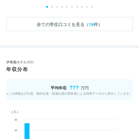
全ての学生口コミを見る（
19
件）
伊東園ホテルズの
年収分布
???
平均年収
万円
※この情報は正社員・契約社員・派遣社員の回答者による回答データから算出しています。
（人）
80
60