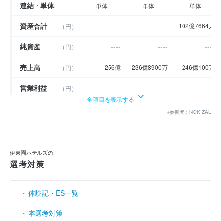
連結・単体
単体
単体
単体
資産合計
----
----
102億7664万
（円）
純資産
----
----
----
（円）
売上高
256億
236億8900万
246億100万
（円）
営業利益
----
----
----
（円）
全項目を表示する
経常利益
----
----
----
（円）
※参照元：NOKIZAL
当期純利益
----
----
1億6348万
（円）
利益余剰金
----
----
31億5681万
（円）
伊東園ホテルズの
選考対策
売上伸び率
15.69
- 7.46
3.85
（％）
営業利益率
----
----
----
（％）
体験記・ES一覧
経常利益率
----
----
----
本選考対策
（％）