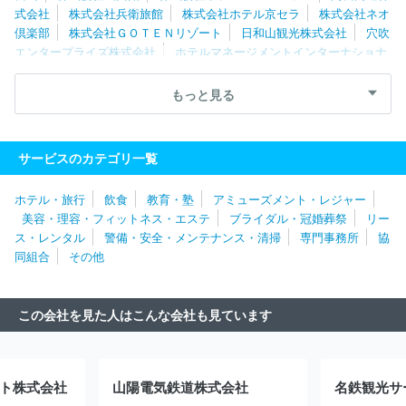
式会社
株式会社兵衛旅館
株式会社ホテル京セラ
株式会社ネオ
倶楽部
株式会社ＧＯＴＥＮリゾート
日和山観光株式会社
穴吹
エンタープライズ株式会社
ホテルマネージメントインターナショナ
ル株式会社
株式会社夢舞台
株式会社西鉄ホテルズ
株式会社Ｒ
ＲＨＨ
よろづや観光株式会社
株式会社加賀屋
株式会社青雲
もっと見る
荘
日本海ツーリスト株式会社
合資会社親湯温泉
株式会社ダイ
ヤモンドソサエティ
株式会社関電アメニックス
株式会社スーパ
ーホテル
株式会社ツーリストアイチ
株式会社ホテル銀水荘
ロ
サービスのカテゴリ一覧
ングライフホールディング株式会社
マンテンホテル株式会社
株
式会社南海国際旅行
株式会社アウルコーポレーション
株式会社
ホテル・旅行
飲食
教育・塾
アミューズメント・レジャー
琵琶湖グランドホテル
株式会社ＪＲ東海ホテルズ
株式会社ロイ
美容・理容・フィットネス・エステ
ブライダル・冠婚葬祭
リー
ヤルオークリゾート
名鉄観光サービス株式会社
株式会社グラッ
ス・レンタル
警備・安全・メンテナンス・清掃
専門事務所
協
ドシステムズ
株式会社阪急阪神ホテルズ
遠鉄観光開発株式会社
同組合
その他
株式会社アークホテル
ホテルモントレ株式会社
株式会社ハトヤ
瑞鳳閣
株式会社トライシード
湯快リゾート株式会社
株式会社
京都東急ホテル
株式会社東京ドーム・リゾートオペレーションズ
この会社を見た人はこんな会社も見ています
株式会社呉竹荘
リゾートトラスト株式会社
株式会社星野リゾー
ト
株式会社水明館
株式会社登別グランドホテル
株式会社蔵王
カンパニー
Ｋａｒａｋａｍｉ Ｈｏｔｅｌｓ＆Ｒｅｓｏｒｔｓ株式
会社
松島国際観光株式会社
株式会社ニューコーポレーション
ト株式会社
山陽電気鉄道株式会社
名鉄観光サ
野口観光株式会社
株式会社伊勢甚本社
株式会社萬世閣
株式