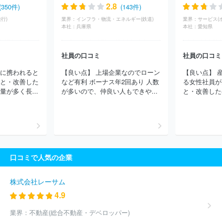
会社エス・ティー・ワールド
株式会社ミリアルリゾートホテルズ
2.8
(350件)
(143件)
株式会社ＫＴＫ
一般財団法人休暇村協会
株式会社パレスホテ
行)
業界：
インフラ・物流・エネルギー(鉄道)
業界：
サービス(
ル
株式会社ホテル南風荘
ＡＮＡテレマート株式会社
さくらツ
本社：
兵庫県
本社：
愛知県
ーリスト株式会社
株式会社グランビスタホテル＆リゾート
株式
会社エイチ・アイ・エス
株式会社ＨＴＢ－ＢＣＤトラベル
株式
社員の口コミ
社員の口コミ
会社東急ホテルズ
Ｔ－ＬＩＦＥホールディングス株式会社
株式
会社旅工房
株式会社ベルクラシック東京
アパホテル株式会社
務に携われると
【良い点】 上場企業なのでローン
【良い点】 
株式会社ＪＡＬナビア
ルートインジャパン株式会社
株式会社エ
こと・改善した
など有利 ボーナス年2回あり 人数
る女性社員が
フ・イー・ティーシステム
株式会社伊東園ホテルズ
株式会社読
が多く長...
が多いので、仲良い人もできや...
と・改善したほ
売旅行
日本ビューホテル株式会社
株式会社ニッコウトラベル
株式会社京王プラザホテル
株式会社東横イン
株式会社三田ホー
ルディング
株式会社日本旅行
株式会社アドベンチャー
株式会
社ホテル、ニューグランド
株式会社中の坊
株式会社テェルウィ
ンコーポレーション
株式会社浜友Ａ．Ｌ．
トラベル・スタンダ
ード・ジャパン株式会社
株式会社トヨタアメニティ
株式会社ホ
口コミで人気の企業
テルはまのゆ
株式会社海士
株式会社小湊館
株式会社富山エク
セルホテル東急
株式会社木暮旅館
株式会社吉池旅館
株式会社
中沢ヴィレッジ
ほか(2083件)
株式会社レーサム
4.9
業界：
不動産(総合不動産・デベロッパー)