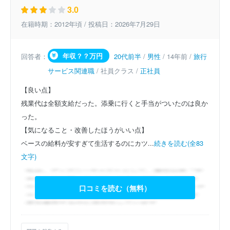
3.0
在籍時期：2012年頃 / 投稿日：2026年7月29日
年収？？万円
回答者：
20代前半
/
男性
/ 14年前 /
旅行
サービス関連職
/ 社員クラス /
正社員
【良い点】
残業代は全額支給だった。添乗に行くと手当がついたのは良か
った。
【気になること・改善したほうがいい点】
ベースの給料が安すぎて生活するのにカツ...
続きを読む(全83
文字)
口コミを読む（無料）