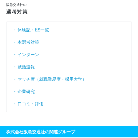
阪急交通社の
売上伸び率
（％）
526.98
221.98
13.23
選考対策
営業利益率
（％）
- 8.71
7.74
2.07
体験記・ES一覧
経常利益率
（％）
- 8.59
7.82
2.23
本選考対策
インターン
就活速報
マッチ度（就職難易度・採用大学）
企業研究
口コミ・評価
株式会社阪急交通社の関連グループ