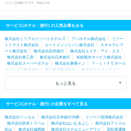
口コミ投稿数
1件
ES・体験記
0件
サービス(ホテル・旅行) の人気企業をみる
株式会社ミリアルリゾートホテルズ
アパホテル株式会社
リゾー
トトラスト株式会社
ルートインジャパン株式会社
ＡＮＡテレマ
ート株式会社
株式会社読売旅行
株式会社エイチ・アイ・エス
株式会社旅工房
株式会社日本旅行
名鉄観光サービス株式会社
株式会社スーパーホテル
株式会社東横イン
Ｔ－ＬＩＦＥホール
ディングス株式会社
野口観光株式会社
株式会社エス・ティー・
ワールド
株式会社ＫＴＫ
株式会社浜友Ａ．Ｌ．
ロングライフ
ホールディング株式会社
株式会社阪急阪神ホテルズ
株式会社呉
もっと見る
竹荘
株式会社東急ホテルズ
リゾーツ琉球株式会社
株式会社夢
舞台
株式会社アウルコーポレーション
株式会社中の坊
株式会
社ベルクラシック東京
株式会社兵衛旅館
株式会社京王プラザホ
サービス(ホテル・旅行) の企業をすべて見る
テル
株式会社ツーリストアイチ
遠鉄観光開発株式会社
株式会社ベッセル
株式会社日本旅行沖縄
リゾーツ琉球株式会社
株式会社防長トラベル
株式会社はいむるぶし
株式会社アイスル
松山
株式会社城西館
株式会社ホテルニューアワジ
高松商運株