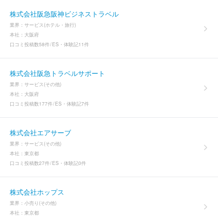
株式会社阪急阪神ビジネストラベル
業界：
サービス(ホテル・旅行)
本社：
大阪府
口コミ投稿数
58件
ES・体験記
11件
株式会社阪急トラベルサポート
業界：
サービス(その他)
本社：
大阪府
口コミ投稿数
177件
ES・体験記
7件
株式会社エアサーブ
業界：
サービス(その他)
本社：
東京都
口コミ投稿数
27件
ES・体験記
0件
株式会社ホップス
業界：
小売り(その他)
本社：
東京都