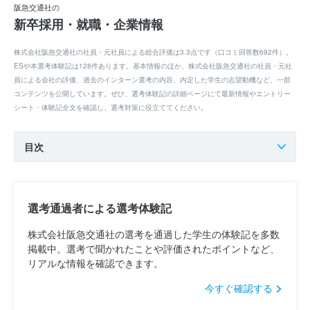
阪急交通社の
新卒採用・就職・企業情報
株式会社阪急交通社の社員・元社員による総合評価は3.3点です（口コミ回答数692件）。
ESや本選考体験記は128件あります。基本情報のほか、株式会社阪急交通社の社員・元社
員による会社の評価、過去のインターン選考の内容、内定した学生の志望動機など、一部
コンテンツを公開しています。ぜひ、選考体験記の詳細ページにて最新情報やエントリー
シート・体験記全文を確認し、選考対策に役立ててください。
目次
選考通過者による選考体験記
株式会社阪急交通社の選考を通過した学生の体験記を多数
掲載中。選考で聞かれたことや評価されたポイントなど、
リアルな情報を確認できます。
今すぐ確認する