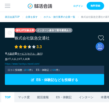
無料登録
ログイン
就活会議TOP
企業を探す
ホテル・旅行業界の企業一覧
株式会社阪急交通社の新
謝礼UP対象企業
インターン参加で選考優遇あり
株式会社阪急交通社
3.3
大阪府
サービス(ホテル・旅行)
2千人以上5千人未満
https://www.hankyu-travel.com/
口コミ投稿数（
818
件）
ES・体験記（
128
件）
ES・体験記などを投稿する
TOP
マッチ度
就活速報
ES・体験記
インターン
本選