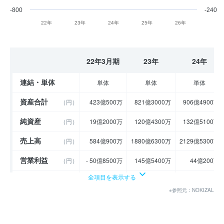
-800
-240
22年
23年
24年
25年
26年
22年3月期
23年
24年
連結・単体
単体
単体
単体
資産合計
（円）
423億500万
821億3000万
906億4900万
純資産
（円）
19億2000万
120億4300万
132億5100万
売上高
（円）
584億900万
1880億6300万
2129億5300万
営業利益
（円）
- 50億8500万
145億5400万
44億200万
全項目を表示する
経常利益
（円）
- 50億1600万
147億400万
47億4700万
※参照元：NOKIZAL
当期純利益
（円）
- 32億8400万
100億9800万
27億2600万
利益余剰金
（円）
7億4900万
108億4800万
115億5400万