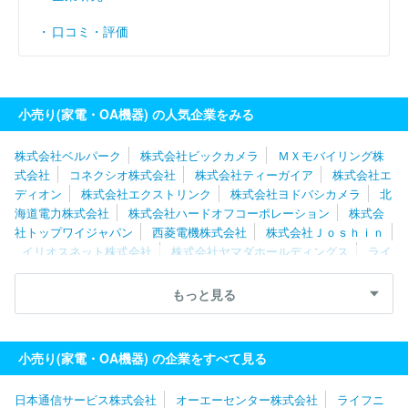
口コミ・評価
小売り(家電・OA機器) の人気企業をみる
株式会社ベルパーク
株式会社ビックカメラ
ＭＸモバイリング株
式会社
コネクシオ株式会社
株式会社ティーガイア
株式会社エ
ディオン
株式会社エクストリンク
株式会社ヨドバシカメラ
北
海道電力株式会社
株式会社ハードオフコーポレーション
株式会
社トップワイジャパン
西菱電機株式会社
株式会社Ｊｏｓｈｉｎ
イリオスネット株式会社
株式会社ヤマダホールディングス
ライ
フニジュウイチ株式会社
株式会社リツビ＆メディカランド
テレ
ニシ株式会社
株式会社城山ホールディングス
株式会社ピーアッ
もっと見る
プ
株式会社ピーシーデポコーポレーション
株式会社フェイスグ
ループ
ＲｅＹｕｕ Ｊａｐａｎ株式会社
株式会社ＺＯＡ
株式
会社マイテック
日本商工株式会社
株式会社でんきち
株式会社
小売り(家電・OA機器) の企業をすべて見る
北越ケーズ
株式会社ビッグ・エス
株式会社デンコードー
日本通信サービス株式会社
オーエーセンター株式会社
ライフニ