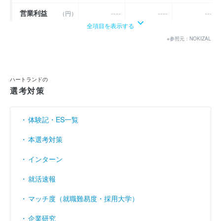
営業利益
----
----
----
（円）
全項目を表示する
経常利益
----
----
----
（円）
※参照元：NOKIZAL
当期純利益
----
----
3億3607万
（円）
利益余剰金
----
----
----
（円）
ハートランドの
選考対策
売上伸び率
（％）
- 5.55
- 10.17
- 12.67
営業利益率
----
----
----
（％）
体験記・ES一覧
経常利益率
----
----
----
（％）
本選考対策
インターン
就活速報
マッチ度（就職難易度・採用大学）
企業研究