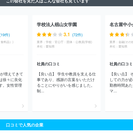
この会社を見た人はこんな会社も見ています
式会社
株式会社オープン
株式会社コミュニケーションゲート
ＩＴＳ株式会社
株式会社パーク
株式会社マイテック
株式会
社ＰＬＥＣＴＩＯＮ
株式会社サンダータービュランス
日本商工
株式会社
株式会社ティーガイア
イリオスネット株式会社
東京
学校法人椙山女学園
ガスライフバル北株式会社
吉田通信株式会社
株式会社エスアイ
アソシエイツ
株式会社ヨドバシカメラ
株式会社デジタルリンク
3.1
(19件)
(72件)
東京ガスリビングライン株式会社
株式会社ベルパーク
株式会社
食料品）)
業界：
学校・官公庁・団体・公務員(学校)
業界：
金融(その他
富士テクニカルコーポレーション
兼松コミュニケーションズ株式会
本社：
愛知県
本社：
愛知県
社
株式会社システムステーション
株式会社ビックカメラ
株式
会社トップワイジャパン
株式会社ハードオフコーポレーション
株式会社ピーアップ
ＭＸモバイリング株式会社
株式会社メガ
社員の口コミ
社員の口コミ
株式会社ピーシーデポコーポレーション
株式会社テレステーショ
員が増えてきて
【良い点】 学生や教員を支える仕
【良い点】 
ン
東芝ビジネスエキスパート株式会社
東京ガスエネワーク株式
は徐々に良化
事であり、感謝の言葉をいただけ
しての力が必
会社
株式会社島津
株式会社エス・ティー・シー
株式会社スタ
す。女性管理
ることにやりがいを感じました。
勤務時間あた
ートーク
株式会社北越ケーズ
株式会社エム・ティ・ネット
リ
制...
マ...
ップル株式会社
日本エネルギー総合システム株式会社
株式会社
パーソナルネット
株式会社ケイ・ジー・テー
株式会社田部海運
リングロー株式会社
エイド株式会社
株式会社デンソーオート
ほか(1593件)
口コミで人気の企業