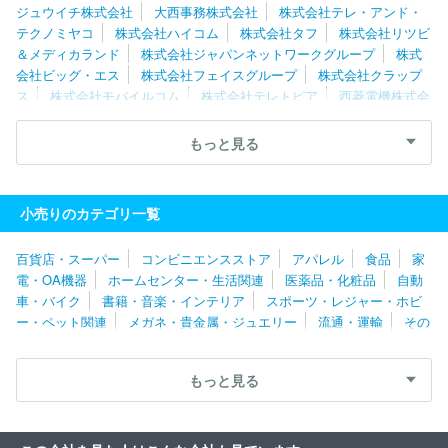
ジュウイチ株式会社
大西事務株式会社
株式会社テレ・アンド・
テクノミヤコ
株式会社ハイコム
株式会社タフ
株式会社リツビ
＆メディカランド
株式会社ジャパンネットワークグループ
株式
会社ビッグ・エス
株式会社フェイスグループ
株式会社クラップ
ス
株式会社モバイルコム
株式会社テレトピア
西菱電機株式会
社
株式会社城山ホールディングス
株式会社ミッドフォー
南国
テレホン株式会社
ＯＡ通信サービス株式会社
テンフィールズフ
もっと見る
ァクトリー株式会社
株式会社ＺＯＡ
株式会社スマートバリュー
株式会社ウィンティ
アスコネックス株式会社
株式会社オーレン
ジ
テレニシ株式会社
株式会社イオ
株式会社ファ－ストスクエ
小売りのカテゴリ一覧
ア
株式会社マツヤデンキ
株式会社エディオン
株式会社クロッ
プス
株式会社イーメディカル
ＫＯＳモバイル株式会社
株式会
百貨店・スーパー
コンビニエンスストア
アパレル
食品
家
社サンキュー
株式会社クランディム
株式会社ギガス
株式会社
電・OA機器
ホームセンター・生活関連
医薬品・化粧品
自動
オフィスメーション
株式会社Ｊｏｓｈｉｎ
株式会社エクストリ
車・バイク
書籍・音楽・インテリア
スポーツ・レジャー・ホビ
ンク
ＲｅＹｕｕ Ｊａｐａｎ株式会社
理研産業株式会社
コナ
ー・ペット関連
メガネ・貴金属・ジュエリー
流通・運輸
その
ン販売株式会社
株式会社マクサムコミュニケーションズ
株式会
他
社ハヤブサドットコム
株式会社エイアンドシー
株式会社アドバ
ンス
株式会社でんきち
株式会社郷前
株式会社デンコードー
もっと見る
北海道電力株式会社
株式会社ケーズホールディングス
株式会社
ヤマダホールディングス
関東情報サービス株式会社
株式会社ア
レン
株式会社デュ・ラン社
株式会社サンドリア
コネクシオ株