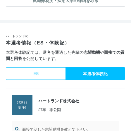
就職難易度・採用大学の詳細をみる
ハートランドの
本選考情報（ES・体験記）
本選考体験記では、選考を通過した先輩の
志望動機
や
面接での質
問と回答
を公開しています。
ES
本選考体験記
ハートランド株式会社
27卒 | 非公開
Q.
面接で話した志望動機を教えて下さい。