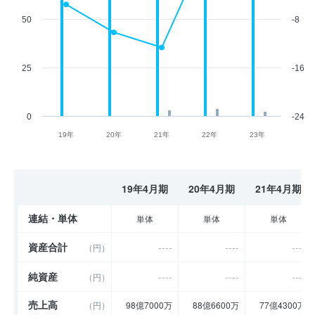
50
-8
25
-16
0
-24
19年
20年
21年
22年
23年
19年4月期
20年4月期
21年4月期
連結・単体
単体
単体
単体
資産合計
----
----
----
（円）
純資産
----
----
----
（円）
売上高
（円）
98億7000万
88億6600万
77億4300万