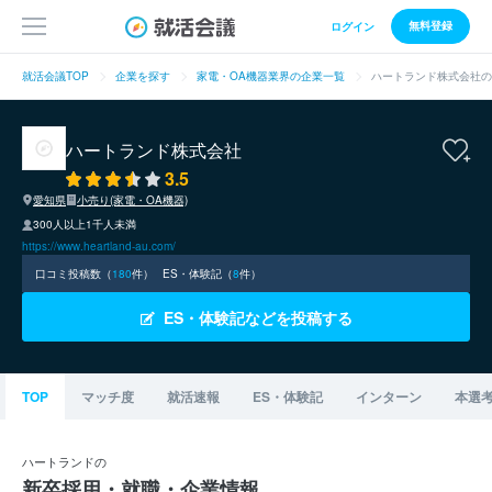
無料登録
ログイン
就活会議TOP
企業を探す
家電・OA機器業界の企業一覧
ハートランド株式会社の
ハートランド株式会社
3.5
愛知県
小売り(家電・OA機器)
300人以上1千人未満
https://www.heartland-au.com/
口コミ投稿数（
180
件）
ES・体験記（
8
件）
ES・体験記などを投稿する
TOP
マッチ度
就活速報
ES・体験記
インターン
本選
ハートランドの
新卒採用・就職・企業情報