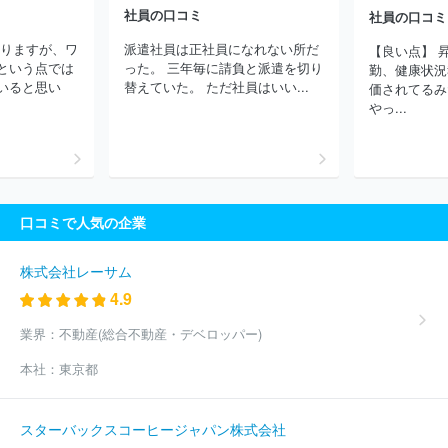
社員の口コミ
三菱電機住環境システムズ株式会社
ソニービジネスソリューショ
社員の口コミ
ン株式会社
ヤーマン株式会社
エレマテック株式会社
黒田電気
ありますが、ワ
派遣社員は正社員になれない所だ
【良い点】 
株式会社
田中電気株式会社
株式会社ワイズ
東京エレクトロン
という点では
った。 三年毎に請負と派遣を切り
勤、健康状況
デバイス株式会社
新光商事株式会社
株式会社東和エンジニアリ
いると思い
替えていた。 ただ社員はいい...
価されてるみ
ング
日本プリメックス株式会社
株式会社東陽テクニカ
株式会
やっ...
社インフォマティクス
株式会社ＲＳＴ
株式会社第一興商
ほか
(2663件)
口コミで人気の企業
株式会社レーサム
4.9
業界：
不動産(総合不動産・デベロッパー)
本社：
東京都
スターバックスコーヒージャパン株式会社