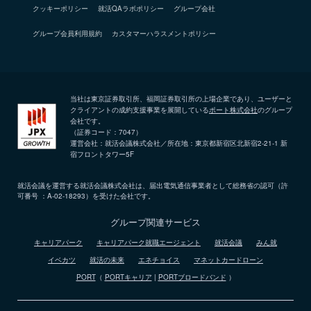
クッキーポリシー
就活QAラボポリシー
グループ会社
グループ会員利用規約
カスタマーハラスメントポリシー
当社は東京証券取引所、福岡証券取引所の上場企業であり、ユーザーと
クライアントの成約支援事業を展開している
ポート株式会社
のグループ
会社です。
（証券コード：7047）
運営会社：就活会議株式会社／所在地：東京都新宿区北新宿2-21-1 新
宿フロントタワー5F
就活会議を運営する就活会議株式会社は、届出電気通信事業者として総務省の認可（許
可番号 ：A-02-18293）を受けた会社です。