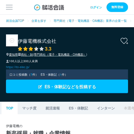
無料登録
ログイン
就活会議TOP
企業を探す
専門商社（電子・電気機器・OA機器）業界の企業一覧
伊藤電機株式会社
3.3
愛知県
商社・卸(専門商社（電子・電気機器・OA機器）)
100人以上300人未満
https://ito-elec.jp/
口コミ投稿数（
7
件）
ES・体験記（
1
件）
ES・体験記などを投稿する
TOP
マッチ度
就活速報
ES・体験記
インターン
本選
伊藤電機の
新卒採用・就職・企業情報