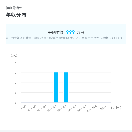
伊藤電機の
年収分布
???
平均年収
万円
※この情報は正社員・契約社員・派遣社員の回答者による回答データから算出しています。
（人）
4
3
2
1
0
~ 300
701 ~ 800
301 ~ 400
801 ~ 900
401 ~ 500
901 ~ 1000
501 ~ 600
601 ~ 700
1001 ~
（万円）