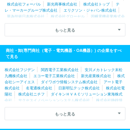
株式会社フォーバル
新光商事株式会社
株式会社トップ
テ
レ・マーカーグループ株式会社
エリクソン・ジャパン株式会社
華為技術日本株式会社
株式会社グローセル
因幡電機産業株式会
社
伯東株式会社
光昭株式会社
日本メディアシステム株式会
社
東京エレクトロンデバイス株式会社
株式会社ダーツライブ
もっと見る
シークス株式会社
オンキヨーホームエンターテイメント株式会社
住友商事マシネックス株式会社
サンワテクノス株式会社
三信電
気株式会社
エレマテック株式会社
ブラザー販売株式会社
三菱
商社・卸(専門商社（電子・電気機器・OA機器）) の企業をすべ
電機住環境システムズ株式会社
ソニービジネスソリューション株式
て見る
会社
株式会社フジデン
関西電子工業株式会社
安川メカトレック末松
九機株式会社
エコー電子工業株式会社
新光産業株式会社
株式
会社シーアイエス
ダイワボウ情報システム株式会社
アート電子
株式会社
名電通株式会社
日新明弘テック株式会社
株式会社電
陽社
株式会社ニチフ
ダイキンＨＶＡＣソリューション東海株式
会社
サクセスイノベーションシステム株式会社
株式会社静鉄情
報センター
日邦産業株式会社
教育産業株式会社
日本メディア
システム株式会社
株式会社立花エレテック
オムロンヘルスケア
もっと見る
株式会社
株式会社メガチップス
株式会社トップ
シークス株式
会社
光昭株式会社
因幡電機産業株式会社
オンキヨーホームエ