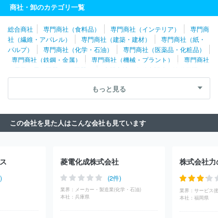
ンターテイメント株式会社
萬世電機株式会社
ブラザー販売株式
商社・卸のカテゴリ一覧
会社
株式会社常磐第一興商
東日本メディコム株式会社
株式会
社岩崎
株式会社エミヤホールディングス
テレ・マーカーグルー
総合商社
専門商社（食料品）
専門商社（インテリア）
専門商
プ株式会社
ラディックス株式会社
美和電気工業株式会社
プラ
社（繊維・アパレル）
専門商社（建築・建材）
専門商社（紙・
ネックスコミュニケーションズ株式会社
日発販売株式会社
株式
パルプ）
専門商社（化学・石油）
専門商社（医薬品・化粧品）
会社オーム電機
株式会社マクニカ
サン電子株式会社
荏原実業
専門商社（鉄鋼・金属）
専門商社（機械・プラント）
専門商社
株式会社
株式会社ＴＤＭ
東亜電気工業株式会社
株式会社ルー
（電子・電気機器・OA機器）
専門商社（自動車関連・輸送用機
ク
株式会社グリーンハウス
エリクソン・ジャパン株式会社
菱
器）
専門商社（医療機器）
専門商社（文具・事務用品・日用
洋エレクトロ株式会社
華為技術日本株式会社
株式会社湘南第一
もっと見る
品）
専門商社（スポーツ・レジャー用品）
専門商社（その他）
興商
株式会社オービックオフィスオートメーション
コモタ株式
会社
都築電気株式会社
住友商事マシネックス株式会社
藤倉商
事株式会社
海光電業株式会社
リペア株式会社
扶桑電通株式会
この会社を見た人はこんな会社も見ています
社
アドバンテック株式会社
日本システムケア株式会社
株式会
社ジェピコ
トシン・グループ株式会社
伯東株式会社
丸文株式
会社
株式会社フォーバル
エプソン販売株式会社
サンワテクノ
ス株式会社
株式会社グローセル
三信電気株式会社
中央ビジコ
ス
菱電化成株式会社
株式会社力
ム株式会社
日本電計株式会社
株式会社光和
高千穂交易株式会
社
岡田電機株式会社
デル・テクノロジーズ株式会社
株式会社
)
(2件)
ダーツライブ
シチズン・システムズ株式会社
双日マシナリー株
業界：
メーカー・製造業(化学・石油)
業界：
サービス(
式会社
株式会社アクシオ
株式会社オウルテック
アビリティ株
本社：
兵庫県
本社：
福岡県
式会社
八洲電機株式会社
レノボ・ジャパン合同会社
株式会社
カナデン
株式会社ＵＳＥＮ‐ＡＬＭＥＸ
ケント照明株式会社