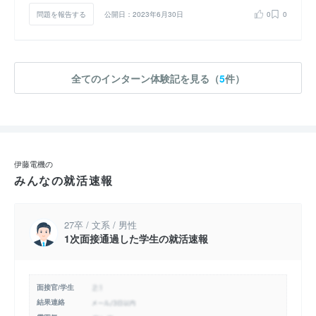
問題を報告する
公開日：2023年6月30日
0
0
全てのインターン体験記を見る（
5
件）
伊藤電機の
みんなの就活速報
27卒 / 文系 / 男性
1次面接通過した学生の就活速報
面接官/学生
結果連絡