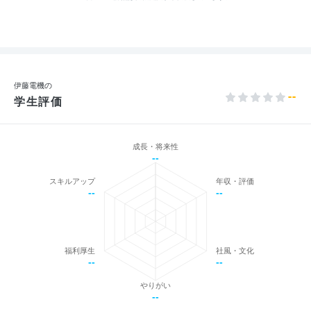
伊藤電機の
--
学生評価
成長・将来性
--
スキルアップ
年収・評価
--
--
福利厚生
社風・文化
--
--
やりがい
--