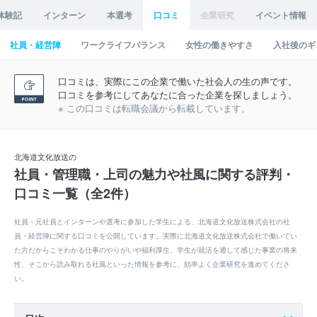
体験記
インターン
本選考
口コミ
企業研究
イベント情報
社員・経営陣
ワークライフバランス
女性の働きやすさ
入社後のギ
口コミは、実際にこの企業で働いた社会人の生の声です。
口コミを参考にしてあなたに合った企業を探しましょう。
※ この口コミは転職会議から転載しています。
北海道文化放送の
社員・管理職・上司の魅力や社風に関する評判・
口コミ一覧（全2件）
社員・元社員とインターンや選考に参加した学生による、北海道文化放送株式会社の社
員・経営陣に関する口コミを公開しています。実際に北海道文化放送株式会社で働いてい
た方だからこそわかる仕事のやりがいや福利厚生、学生が就活を通して感じた事業の将来
性、そこから読み取れる社風といった情報を参考に、効率よく企業研究を進めてくださ
い。