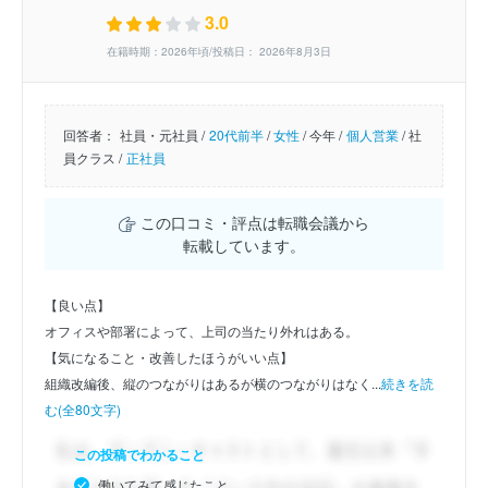
3.0
在籍時期：2026年頃/投稿日： 2026年8月3日
回答者：
社員・元社員 /
20代前半
/
女性
/
今年 /
個人営業
/
社
員クラス /
正社員
この口コミ・評点は転職会議から
転載しています。
【良い点】
オフィスや部署によって、上司の当たり外れはある。
【気になること・改善したほうがいい点】
組織改編後、縦のつながりはあるが横のつながりはなく...
続きを読
む(全80文字)
この投稿でわかること
働いてみて感じたこと