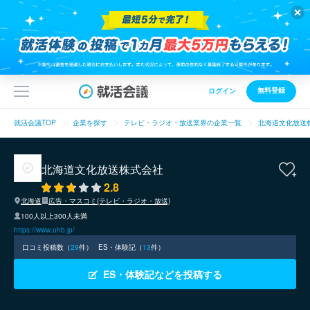
無料登録
ログイン
就活会議TOP
企業を探す
テレビ・ラジオ・放送業界の企業一覧
北海道文化放送
北海道文化放送株式会社
2.8
北海道
広告・マスコミ(テレビ・ラジオ・放送)
100人以上300人未満
https://www.uhb.jp/
口コミ投稿数（
29
件）
ES・体験記（
13
件）
ES・体験記などを投稿する