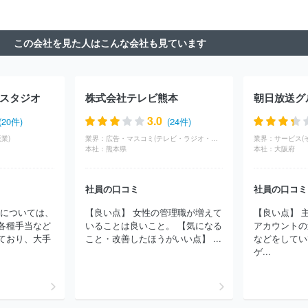
この会社を見た人はこんな会社も見ています
スタジオ
株式会社テレビ熊本
3.0
(20件)
(24件)
業)
業界：
広告・マスコミ(テレビ・ラジオ・放送)
業界：
サービス(
本社：
熊本県
本社：
大阪府
社員の口コミ
社員の口コミ
生については、
【良い点】 女性の管理職が増えて
【良い点】 
各種手当など
いることは良いこと。 【気になる
アカウントの
ており、大手
こと・改善したほうがいい点】 ...
などをしてい
ゲ...