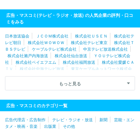
広告・マスコミ(テレビ・ラジオ・放送) の人気企業の評判・口コ
ミをみる
日本放送協会
ＪＣＯＭ株式会社
株式会社ＵＳＥＮ
株式会社テ
レビ朝日
株式会社ＷＯＷＯＷ
株式会社テレビ東京
株式会社Ｔ
ＢＳテレビ
ケーブルテレビ株式会社
中京テレビ放送株式会社
株式会社瀨戸内海放送
株式会社仙台放送
ＹＯＵテレビ株式会
社
株式会社ベイエフエム
株式会社福岡放送
株式会社愛媛ＣＡ
ＴＶ
株式会社中海テレビ放送
東京ケーブルネットワーク株式会
社
湘南ケーブルネットワーク株式会社
スカパーＪＳＡＴ株式会
社
株式会社倉敷ケーブルテレビ
株式会社日本入試センター
岡
もっと見る
山放送株式会社
株式会社宮崎放送
北陸朝日放送株式会社
株式
会社ケーブルメディアワイワイ
北海道テレビ放送株式会社
株式
会社テレビユー福島
福島テレビ株式会社
日本海テレビジョン放
広告・マスコミのカテゴリ一覧
送株式会社
山隂中央テレビジヨン放送株式会社
広告代理店・広告制作
テレビ・ラジオ・放送
新聞
芸能・エン
タメ・映画・音楽
出版業
その他