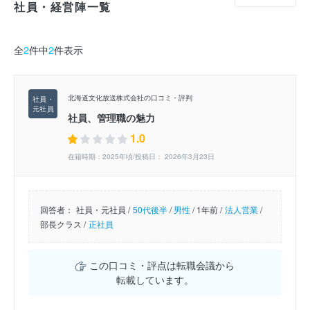
社員・経営陣一覧
全
2
件中
2
件表示
北海道文化放送株式会社の口コミ・評判
社員、管理職の魅力
1.0
在籍時期：2025年頃/投稿日： 2026年3月23日
回答者：
社員・元社員 /
50代後半
/
男性
/
1年前 /
法人営業
/
部長クラス /
正社員
この口コミ・評点は転職会議から
転載しています。