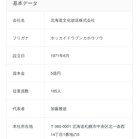
基本データ
会社名
北海道文化放送株式会社
フリガナ
ホッカイドウブンカホウソウ
設立日
1971年6月
資本金
5億円
従業員数
165人
代表者
加藤雅規
本社所在地
〒060-0001 北海道札幌市中央区北一条西
14丁目1番地の5