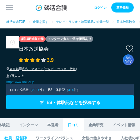
無料登録
ログイン
就活会議TOP
企業を探す
テレビ・ラジオ・放送業界の企業一覧
日本放送協会
謝礼UP対象企業
インターン参加で選考優遇あり
日本放送協会
3.9
東京都
広告・マスコミ(テレビ・ラジオ・放送)
1万人以上
http://www.nhk.or.jp
口コミ投稿数（
2384
件）
ES・体験記（
316
件）
ES・体験記などを投稿する
体験記
インターン
本選考
口コミ
企業研究
イベント情報
社員・経営陣
ワークライフバランス
女性の働きやすさ
入社後のギ