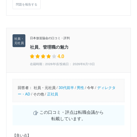
問題を報告する
日本放送協会の口コミ・評判
社員、管理職の魅力
4.0
在籍時期：2026年頃/投稿日： 2026年6月13日
回答者：
社員・元社員 /
30代前半
/
男性
/
今年 /
ディレクタ
ー・AD
/
その他 /
正社員
この口コミ・評点は転職会議から
転載しています。
【良い点】