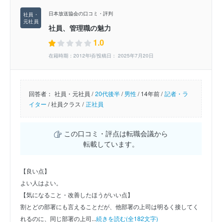
日本放送協会の口コミ・評判
社員、管理職の魅力
1.0
在籍時期：2012年頃/投稿日： 2025年7月20日
回答者：
社員・元社員 /
20代後半
/
男性
/
14年前 /
記者・ラ
イター
/
社員クラス /
正社員
この口コミ・評点は転職会議から
転載しています。
【良い点】
よい人はよい。
【気になること・改善したほうがいい点】
割とどの部署にも言えることだが、他部署の上司は明るく接してく
れるのに、同じ部署の上司...
続きを読む(全182文字)