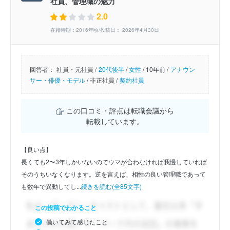
社員、管理職の魅力
2.0
在籍時期：2016年頃/投稿日： 2026年4月30日
回答者：
社員・元社員 /
20代後半
/
女性
/
10年前 /
アナウン
サー・俳優・モデル
/
非正社員 /
契約社員
この口コミ・評点は転職会議から
転載しています。
【良い点】
長くても2〜3年しかいないのでウマが合わなければ我慢していれば
そのうちいなくなります。逆を言えば、相性の良い管理職であって
も数年で異動してし...
続きを読む(全85文字)
この投稿でわかること
働いてみて感じたこと