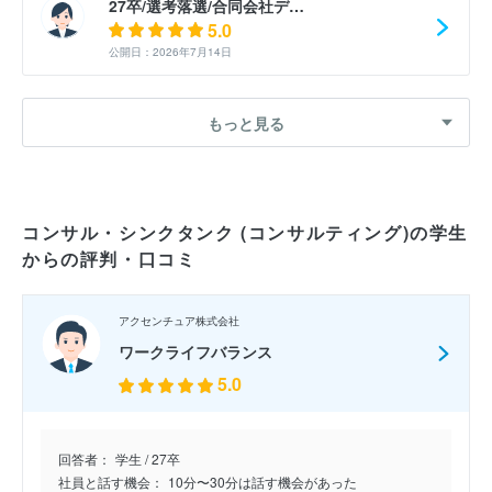
27卒/選考落選/合同会社デ…
5.0
公開日：2026年7月14日
27卒/選考落選/合同会社デ…
もっと見る
5.0
公開日：2026年7月30日
27卒/選考落選/合同会社デ…
コンサル・シンクタンク (コンサルティング)の学生
4.0
からの評判・口コミ
公開日：2026年7月6日
27卒/最終落選/合同会社デ…
アクセンチュア株式会社
4.0
ワークライフバランス
公開日：2026年7月6日
5.0
27卒/選考落選/合同会社デ…
4.0
回答者：
学生 / 27卒
公開日：2026年6月29日
社員と話す機会：
10分〜30分は話す機会があった