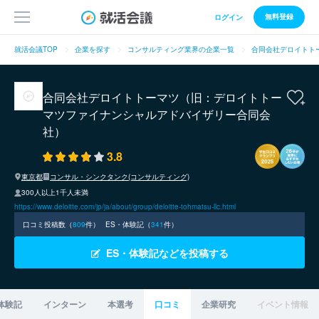
無料登録
ログイン
就活会議TOP
企業を探す
コンサルティング業界の企業一覧
合同会社デロイトト
合同会社デロイトトーマツ（旧：デロイトトー
マツファイナンシャルアドバイザリー合同会
社）
3.8
東京都
コンサル・シンクタンク(コンサルティング)
300人以上1千人未満
https://www.deloitte.com/jp/ja/about/group/deloitte-tohmatsu-llc.html
口コミ投稿数（
809
件）
ES・体験記（
341
件）
ES・体験記などを投稿する
体験記
インターン
本選考
口コミ
企業研究
イベント情報