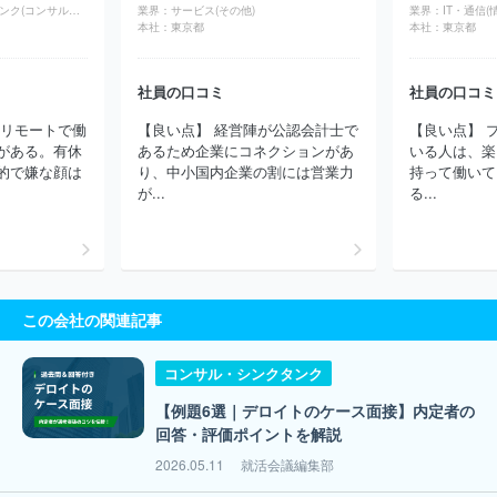
グス
株式会社ライズ・コンサルティング・グループ
株式会社フ
コンサル・シンクタンク(コンサルティング)
業界：
サービス(その他)
業界：
IT・通信(
リースタイルエンターテイメント
株式会社カトープレジャーグルー
本社：
東京都
本社：
東京都
プ
株式会社久原本家グループ本社
社員の口コミ
社員の口コミ
ルリモートで働
【良い点】 経営陣が公認会計士で
【良い点】 
がある。有休
あるため企業にコネクションがあ
いる人は、楽
的で嫌な顔は
り、中小国内企業の割には営業力
持って働いて
が...
る...
この会社の関連記事
コンサル・シンクタンク
【例題6選｜デロイトのケース面接】内定者の
回答・評価ポイントを解説
2026.05.11
就活会議編集部