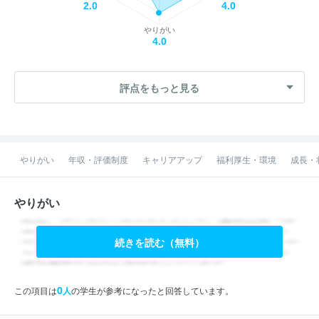
2.0
4.0
やりがい
4.0
評点をもっと見る
やりがい
年収・評価制度
キャリアアップ
福利厚生・環境
成長・
やりがい
続きを読む（無料）
0
この項目は
人
の学生が参考になったと回答しています。