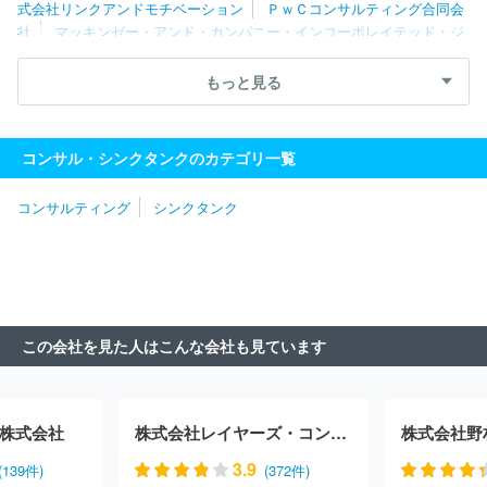
式会社リンクアンドモチベーション
ＰｗＣコンサルティング合同会
社
マッキンゼー・アンド・カンパニー・インコーポレイテッド・ジ
ャパン
ＫＰＭＧコンサルティング株式会社
株式会社船井総合研
究所
ＥＹストラテジー・アンド・コンサルティング株式会社
ボ
もっと見る
ストン・コンサルティング・グループ合同会社
株式会社日本総研
ＭＥＴＡＴＥＡＭ株式会社
株式会社リクルートマネジメントソリ
ューションズ
株式会社マネジメントソリューションズ
ＷＤＢエ
コンサル・シンクタンクのカテゴリ一覧
ウレカ株式会社
株式会社リブ・コンサルティング
株式会社日立
コンサルティング
株式会社ノースサンド
ＩＮＴＬＯＯＰ株式会
コンサルティング
シンクタンク
社
レクストホールディングス株式会社
みずほ総合研究所株式会
社
ＮＯＶＡホールディングス株式会社
フォーティエンスコンサ
ルティング株式会社
ＡＬＬ ＤＩＦＦＥＲＥＮＴ株式会社
株式
会社ネクサスエージェント
ベイン・アンド・カンパニー・ジャパ
ン・インコーポレイテッド
株式会社Ｌｅｇａｓｅｅｄ
株式会社
ビジネスコンサルタント
株式会社武蔵野
株式会社ＣＳ－Ｃ
株
この会社を見た人はこんな会社も見ています
式会社ローランド・ベルガー
株式会社ロックフィールド
株式会
社Ｉ２Ｃ
株式会社ダイレクトマーケティンググループ
株式会社
ＩＧＰＩグループ
株式会社アドプランナーホールディングス
Ａ．Ｔ．カーニー株式会社
株式会社ドリームインキュベータ
山
株式会社
株式会社レイヤーズ・コンサルティング
株式会社野
田コンサルティンググループ株式会社
ＳＢＣメディカルグループ株
式会社
株式会社スタイル・エッジ
株式会社リオ・ホールディン
3.9
(139件)
(372件)