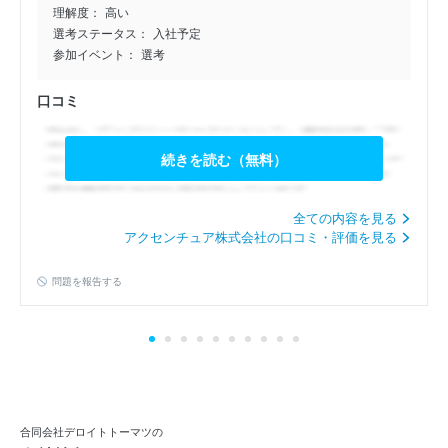
理解度：
高い
27卒/選考落選/合同会社デ…
選考ステータス：
入社予定
4.0
参加イベント：
選考
公開日：2026年6月29日
口コミ
27卒/選考落選/合同会社デ…
4.0
続きを読む（無料）
公開日：2026年6月29日
27卒/内定/合同会社デロイ…
全ての内容を見る
4.0
アクセンチュア株式会社の口コミ・評価を見る
公開日：2026年6月25日
問題を報告する
合同会社デロイトトーマツの