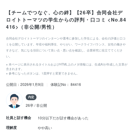
【チームでつなぐ、心の絆】【26卒】合同会社デ
ロイトトーマツの学生からの評判・口コミ <No.84
416>（非公開/男性）
合同会社デロイトトーマツのインターンや選考に参加した学生による、会社の評価と口コ
ミを公開しています。年収や福利厚生、やりがい、ワークライフバランス、女性の働きや
すさなど、気になる項目について良い点・悪い点を確認し、企業研究に役立ててくださ
い。
※ 本ページに表示されるタイトルおよびHTML上のメタ情報には、生成AIが作成した文章が
含まれます。
※ 参考になったボタンは、1度押すと変更できません。
公開日：2026年1月9日
|
体験記No： 84416
内定
26卒 / 非公開
社員と話す機会
10分以下だが話す機会があった
理解度
やや高い