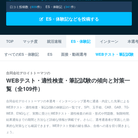
口コミ投稿数（
809
件）
ES・体験記（
341
件）
ES・体験記などを投稿する
TOP
マッチ度
就活速報
ES・体験記
インターン
本選
すべてのES・体験記
ES
面接・動画選考
WEBテスト・筆記試験
合同会社デロイトトーマツの
WEBテスト・適性検査・筆記試験の傾向と対策一
覧（全109件）
合同会社デロイトトーマツの本選考・インターンシップ選考に通過・内定した先輩による
WEBテスト・適性検査・筆記試験の体験記の一覧です。SPI、玉手箱、CAB、GAB、TG-
WEB、ENGなど、実際に受けたWEBテスト・適性検査の科目・形式や問題数、制限時間、
結果通知までの期間と方法など詳細な情報が満載です。さらに、選考通過者が実践した効
果的な対策なども確認できます。WEBテスト突破の鍵を掴み、合格への道を切り開きまし
ょう。