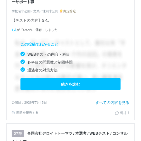
ーサポート職
学校名非公開 / 文系 / 性別非公開
内定辞退
【テストの内容】SP...
1人
が「いいね・保存」しました
この投稿でわかること
WEBテストの内容・科目
各科目の問題数と制限時間
通過者の対策方法
続きを読む
すべての内容を見る
公開日：2026年7月13日
問題を報告する
0
1
合同会社デロイトトーマツ / 本選考 / WEBテスト / コンサル
27卒