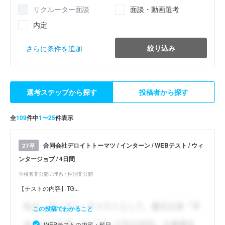
リクルーター面談
面談・動画選考
内定
絞り込み
さらに条件を追加
選考ステップから探す
投稿者から探す
全
109
件中
1〜25
件表示
合同会社デロイトトーマツ / インターン / WEBテスト / ウィ
27卒
ンタージョブ / 4日間
学校名非公開 / 理系 / 性別非公開
【テストの内容】TG...
この投稿でわかること
WEBテストの内容・科目