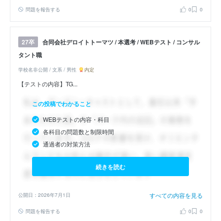
問題を報告する
0
0
合同会社デロイトトーマツ / 本選考 / WEBテスト / コンサル
27卒
タント職
学校名非公開 / 文系 / 男性
内定
【テストの内容】TG...
この投稿でわかること
WEBテストの内容・科目
各科目の問題数と制限時間
通過者の対策方法
続きを読む
すべての内容を見る
公開日：2026年7月1日
問題を報告する
0
0