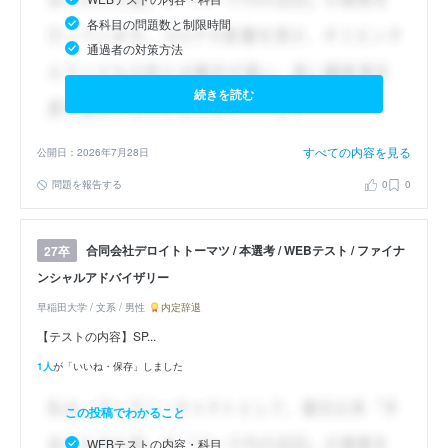
各科目の問題数と制限時間
通過者の対策方法
続きを読む
すべての内容を見る
公開日：2026年7月28日
問題を報告する
0
0
合同会社デロイトトーマツ / 本選考 / WEBテスト / ファイナ
27卒
ンシャルアドバイザリー
早稲田大学 / 文系 / 男性
内定辞退
【テストの内容】SP...
1人
が「いいね・保存」しました
この投稿でわかること
WEBテストの内容・科目