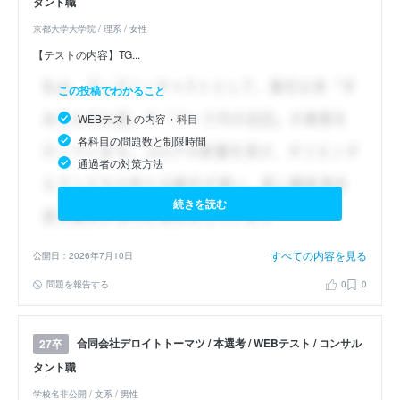
タント職
京都大学大学院 / 理系 / 女性
【テストの内容】TG...
この投稿でわかること
WEBテストの内容・科目
各科目の問題数と制限時間
通過者の対策方法
続きを読む
すべての内容を見る
公開日：2026年7月10日
問題を報告する
0
0
合同会社デロイトトーマツ / 本選考 / WEBテスト / コンサル
27卒
タント職
学校名非公開 / 文系 / 男性