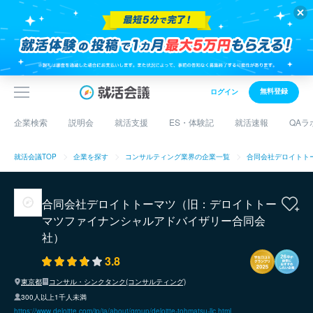
無料登録
ログイン
企業検索
説明会
就活支援
ES・体験記
就活速報
QAラ
就活会議TOP
企業を探す
コンサルティング業界の企業一覧
合同会社デロイトト
合同会社デロイトトーマツ（旧：デロイトトー
マツファイナンシャルアドバイザリー合同会
社）
3.8
東京都
コンサル・シンクタンク(コンサルティング)
300人以上1千人未満
https://www.deloitte.com/jp/ja/about/group/deloitte-tohmatsu-llc.html