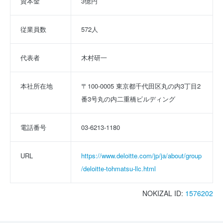
資本金
3億円
従業員数
572人
代表者
木村研一
本社所在地
〒100-0005 東京都千代田区丸の内3丁目2
番3号丸の内二重橋ビルディング
電話番号
03-6213-1180
URL
https://www.deloitte.com/jp/ja/about/group
/deloitte-tohmatsu-llc.html
NOKIZAL ID:
1576202