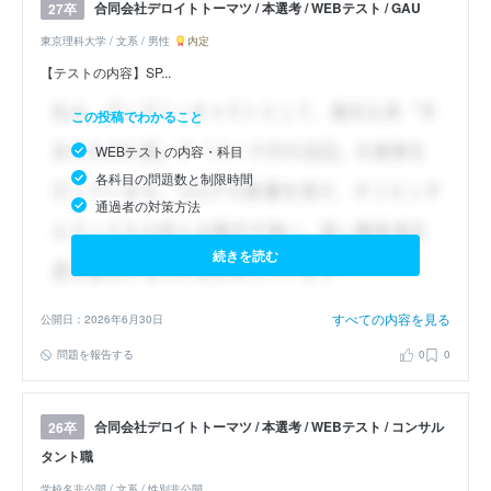
合同会社デロイトトーマツ / 本選考 / WEBテスト / GAU
27卒
東京理科大学 / 文系 / 男性
内定
【テストの内容】SP...
この投稿でわかること
WEBテストの内容・科目
各科目の問題数と制限時間
通過者の対策方法
続きを読む
すべての内容を見る
公開日：2026年6月30日
問題を報告する
0
0
合同会社デロイトトーマツ / 本選考 / WEBテスト / コンサル
26卒
タント職
学校名非公開 / 文系 / 性別非公開