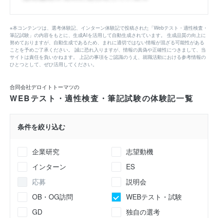
※本コンテンツは、選考体験記、インターン体験記で投稿された「Webテスト・適性検査・
筆記試験」の内容をもとに、生成AIを活用して自動生成されています。 生成品質の向上に
努めておりますが、自動生成であるため、まれに適切ではない情報が混ざる可能性がある
ことを予めご了承ください。 誠に恐れ入りますが、情報の真偽や正確性につきまして、当
サイトは責任を負いかねます。 上記の事項をご認識のうえ、就職活動における参考情報の
ひとつとして、ぜひ活用してください。
合同会社デロイトトーマツの
WEBテスト・適性検査・筆記試験の体験記一覧
条件を絞り込む
企業研究
志望動機
インターン
ES
応募
説明会
OB・OG訪問
WEBテスト・試験
GD
独自の選考