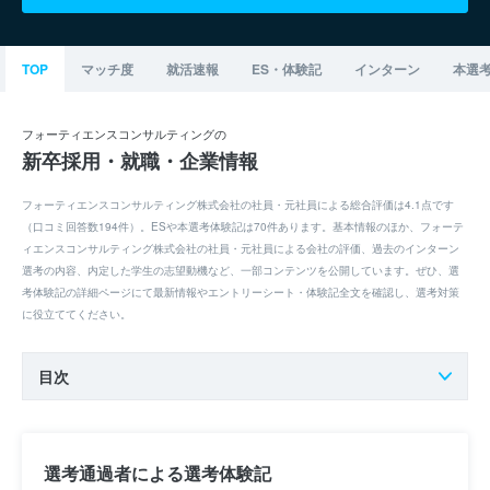
TOP
マッチ度
就活速報
ES・体験記
インターン
本選
フォーティエンスコンサルティングの
新卒採用・就職・企業情報
フォーティエンスコンサルティング株式会社の社員・元社員による総合評価は4.1点です
（口コミ回答数194件）。ESや本選考体験記は70件あります。基本情報のほか、フォーテ
ィエンスコンサルティング株式会社の社員・元社員による会社の評価、過去のインターン
選考の内容、内定した学生の志望動機など、一部コンテンツを公開しています。ぜひ、選
考体験記の詳細ページにて最新情報やエントリーシート・体験記全文を確認し、選考対策
に役立ててください。
目次
選考通過者による選考体験記