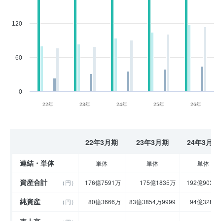
120
60
0
22年
23年
24年
25年
26年
22年3月期
23年3月期
24年3月期
連結・単体
単体
単体
単体
資産合計
（円）
176億7591万
175億1835万
192億9036
純資産
（円）
80億3666万
83億3854万9999
94億3287