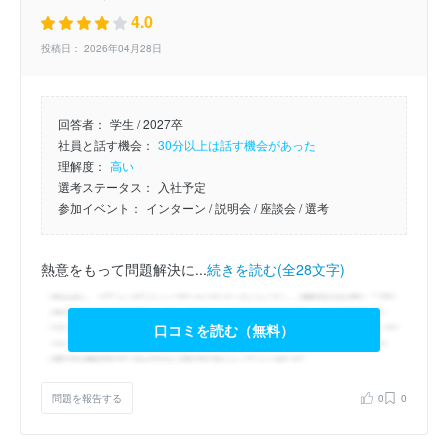
4.0
投稿日： 2026年04月28日
回答者：
学生 / 2027卒
社員と話す機会：
30分以上は話す機会があった
理解度：
高い
選考ステータス：
入社予定
参加イベント：
インターン
/ 説明会
/ 座談会
/ 選考
熱意をもって問題解決に...
続きを読む(全28文字)
口コミを読む（無料）
問題を報告する
0
0