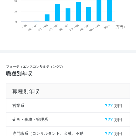
20
10
0
~ 300
701 ~ 800
301 ~ 400
801 ~ 900
401 ~ 500
901 ~ 1000
501 ~ 600
601 ~ 700
1001 ~
（万円）
フォーティエンスコンサルティングの
職種別年収
職種別年収
営業系
???
万円
企画・事務・管理系
???
万円
専門職系（コンサルタント、金融、不動
???
万円