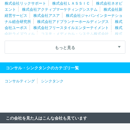
株式会社リックサポート
株式会社ＬＡＳＳＩＣ
株式会社ネオビ
ング株式会社
ｊ．ｕｎｉｏｎ株式会社
ＩＰＧデクストラ・ジャ
エント
株式会社アクティブマーケティングシステム
株式会社新
パン株式会社
経営サービス
株式会社アスア
株式会社ジャパンインターナショ
ナル総合研究所
株式会社アドプランナーホールディングス
株式
会社ユーポス
株式会社フリースタイルエンターテイメント
株式
会社ライズウィル
コスモ・メディカル・システム株式会社
株式
会社船井総合研究所
株式会社船井総研サプライチェーンコンサルテ
ィング
株式会社ソフテス
株式会社大西
株式会社クラーク総
もっと見る
研
株式会社遊楽
有限会社ＧＳプランニング
ＲＥＸＴ Ｈｏｌ
ｄｉｎｇｓ株式会社
株式会社シップ
株式会社リンクアンドモチ
ベーション
株式会社武蔵野
ｊ．ｕｎｉｏｎ株式会社
株式会社
コンサル・シンクタンクのカテゴリ一覧
ブラヴィッシモ
三菱電機ビジネスエキスパート株式会社
株式会
社はなまる分割会社
Ｒセキュリティ株式会社
アビームコンサル
コンサルティング
シンクタンク
ティング株式会社
株式会社ミナックス
ＡＬＬ ＤＩＦＦＥＲＥ
ＮＴ株式会社
ウィッツェル株式会社
ＰｗＣアドバイザリー合同
会社
株式会社リクルートマネジメントソリューションズ
株式会
社インターライフメディア
株式会社システムフロンティア
Ｆｕ
ｔｕｒｅＲａｙｓ株式会社
栄光ホールディングス株式会社
ＩＰ
Ｇデクストラ・ジャパン株式会社
フロンティア・マネジメント株式
この会社を見た人はこんな会社も見ています
会社
アクセンチュア株式会社
株式会社エッジ・インターナショ
ナル
株式会社カトープレジャーグループ
アイ・エス・エス株式