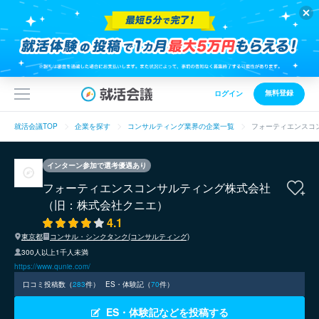
無料登録
ログイン
就活会議TOP
企業を探す
コンサルティング業界の企業一覧
フォーティエンスコ
インターン参加で選考優遇あり
フォーティエンスコンサルティング株式会社
（旧：株式会社クニエ）
4.1
東京都
コンサル・シンクタンク(コンサルティング)
300人以上1千人未満
https://www.qunie.com/
口コミ投稿数（
283
件）
ES・体験記（
70
件）
ES・体験記などを投稿する