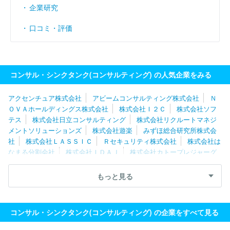
企業研究
口コミ・評価
コンサル・シンクタンク(コンサルティング) の人気企業をみる
アクセンチュア株式会社
アビームコンサルティング株式会社
Ｎ
ＯＶＡホールディングス株式会社
株式会社Ｉ２Ｃ
株式会社ソフ
テス
株式会社日立コンサルティング
株式会社リクルートマネジ
メントソリューションズ
株式会社遊楽
みずほ総合研究所株式会
社
株式会社ＬＡＳＳＩＣ
Ｒセキュリティ株式会社
株式会社は
なまる分割会社
株式会社ＩＤＡＪ
株式会社カトープレジャーグ
ループ
ＲＥＸＴ Ｈｏｌｄｉｎｇｓ株式会社
株式会社日本能率
協会コンサルティング
フロンティア・マネジメント株式会社
山
もっと見る
田コンサルティンググループ株式会社
株式会社武蔵野
株式会社
ソリマチ技研
株式会社船井総合研究所
一般社団法人日本能率協
会
株式会社シップ
ＭＥＴＡＴＥＡＭ株式会社
株式会社ブラヴ
コンサル・シンクタンク(コンサルティング) の企業をすべて見る
ィッシモ
株式会社船井総研サプライチェーンコンサルティング
株式会社Ｌｅｇａｓｅｅｄ
東急ファイナンスアンドアカウンティ