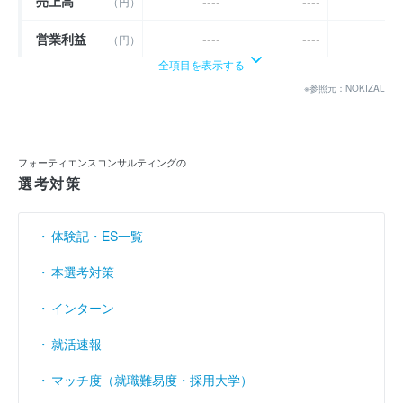
売上高
----
----
---
（円）
営業利益
----
----
---
（円）
全項目を表示する
経常利益
----
----
---
（円）
※参照元：NOKIZAL
当期純利益
（円）
23億4439万
31億4739万
36億1224
利益余剰金
（円）
76億6666万
79億6855万
90億6287
フォーティエンスコンサルティングの
選考対策
売上伸び率
----
----
---
（％）
営業利益率
----
----
---
（％）
体験記・ES一覧
経常利益率
----
----
---
（％）
本選考対策
インターン
就活速報
マッチ度（就職難易度・採用大学）