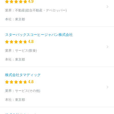
4.9
ションズ
株式会社プラグマ
ディスカバリーズ株式会社
株式会
社Ｈ＆Ｎホールディングス
日本コンサルタンツ株式会社
株式会
業界：
不動産(総合不動産・デベロッパー)
社ＪＰコンサルタンツ
株式会社ビジョンゲート
株式会社Ｆａｂ
本社：
東京都
ｅｒ Ｃｏｍｐａｎｙ
ＭＭＤＬａｂｏ株式会社
株式会社ＨＲイ
ンキュベータ
株式会社ティーズブレイン
ほか(2372件)
スターバックスコーヒージャパン株式会社
4.8
業界：
サービス(飲食)
本社：
東京都
株式会社タマディック
4.8
業界：
サービス(その他)
本社：
東京都