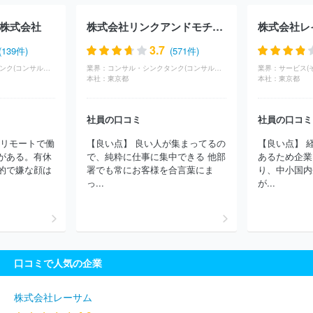
会社
東急ファイナンスアンドアカウンティング株式会社
株式会
社Ｊ・Ｇｒｉｐ
ボストン・コンサルティング・グループ合同会社
株式会社
株式会社リンクアンドモチベーション
Ｓｐａｒｋｌｉｎｇ Ｌｉｂｅｒｔｙ株式会社
電気技術開発株式
会社
株式会社ロックフィールド
ＦＰサービス株式会社
ＮＯＶ
3.7
(139件)
(571件)
Ａホールディングス株式会社
山田ビジネスコンサルティング株式会
コンサル・シンクタンク(コンサルティング)
業界：
コンサル・シンクタンク(コンサルティング)
業界：
サービス(
社
アイテック株式会社
株式会社ビジネスコンサルタント
山田
本社：
東京都
本社：
東京都
コンサルティンググループ株式会社
株式会社Ｉ２Ｃ
エクスプロ
ーラーコンサルティング株式会社
株式会社メディカルアドバンス
社員の口コミ
社員の口コミ
株式会社大林デザインパートナーズ
ＭＥＴＡＴＥＡＭ株式会社
ファーストヴィレッジ株式会社
みずほ総合研究所株式会社
株式
ルリモートで働
【良い点】 良い人が集まってるの
【良い点】 
会社ＮＩコンサルティング
ＷＤＢエウレカ株式会社
株式会社ソ
がある。有休
で、純粋に仕事に集中できる 他部
あるため企業
リマチ技研
一般社団法人日本能率協会
株式会社女将塾
株式会
的で嫌な顔は
署でも常にお客様を合言葉にま
り、中小国内
社ＩＤＡＪ
デロイトトーマツコンサルティング合同会社
株式会
っ...
が...
社エスパシオコンサルタント
株式会社マークアイ
株式会社スタ
イル・エッジ
ＥＹストラテジー・アンド・コンサルティング株式会
社
株式会社日本能率協会コンサルティング
株式会社日立コンサ
ルティング
株式会社サイエンスクラフト
株式会社ＰＬＥＴＥＣ
Ｈ
株式会社インフォネクスト
株式会社レスメッド
株式会社ガ
口コミで人気の企業
ネット
株式会社クォーターズ
株式会社人材研究所
日本ビルダ
ーズ株式会社
株式会社ライフホールディングス
株式会社Ｌｅｇ
ａｓｅｅｄ
ケアシステム株式会社
株式会社ライズ・コンサルテ
株式会社レーサム
ィング・グループ
株式会社リノヴェ
株式会社日本ＩＴソリュー