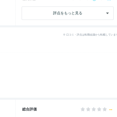
成長・将来性
3.2
評点をもっと見る
社員・管理職
2.4
ワークライフ
1.6
※ 口コミ・評点は転職会議から転載していま
女性の働きやすさ
3.2
入社後のギャップ
2.4
退職理由
4.8
--
総合評価