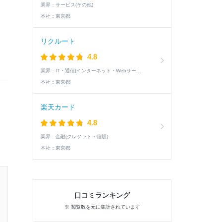
業界：
サービス(その他)
本社：
東京都
リクルート
4.8
業界：
IT・通信(インターネット・Webサービス)
本社：
東京都
楽天カード
4.8
業界：
金融(クレジット・信販)
本社：
東京都
口コミランキング
※ 閲覧数を元に集計されています