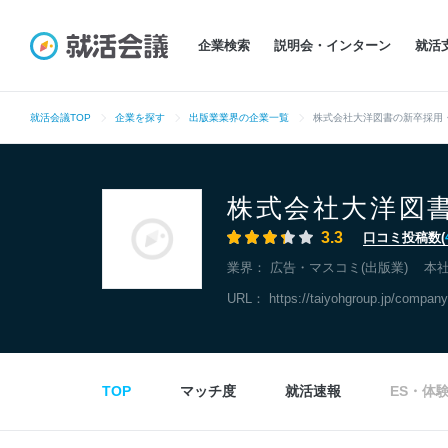
企業検索
説明会・インターン
就活
就活会議TOP
企業を探す
出版業業界の企業一覧
株式会社大洋図書の新卒採用
株式会社大洋図
3.3
口コミ投稿数(
業界：
広告・マスコミ(出版業)
本
URL：
https://taiyohgroup.jp/company
TOP
マッチ度
就活速報
ES・体