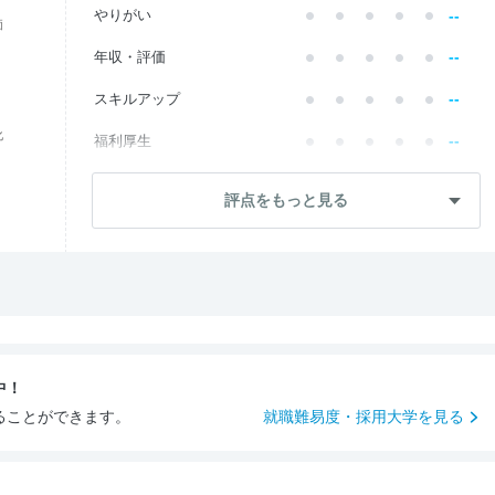
--
やりがい
価
--
年収・評価
--
スキルアップ
化
--
福利厚生
--
成長・将来性
評点をもっと見る
--
社員・管理職
--
ワークライフ
--
社風・文化
--
女性の働きやすさ
中！
--
入社後のギャップ
ることができます。
就職難易度・採用大学を見る
--
入社難易度
--
おすすめ度