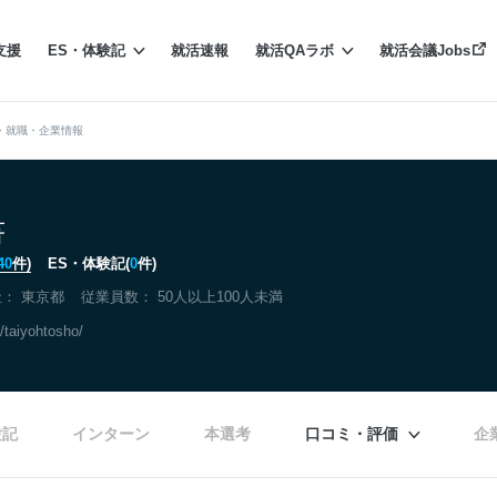
支援
ES・体験記
就活速報
就活QAラボ
就活会議Jobs
・就職・企業情報
書
40
件)
ES・体験記(
0
件)
社：
東京都
従業員数： 50人以上100人未満
/taiyohtosho/
験記
インターン
本選考
口コミ・評価
企