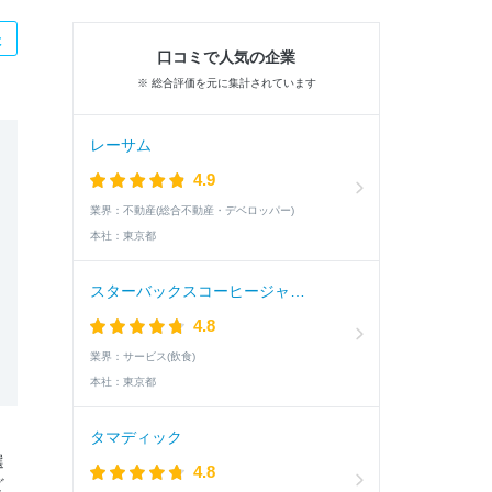
た
口コミで人気の企業
※ 総合評価を元に集計されています
レーサム
4.9
業界：
不動産(総合不動産・デベロッパー)
本社：
東京都
スターバックスコーヒージャパン
4.8
業界：
サービス(飲食)
本社：
東京都
タマディック
選
4.8
ど