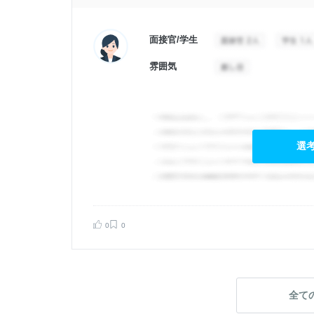
面接官/学生
雰囲気
選
0
0
全て