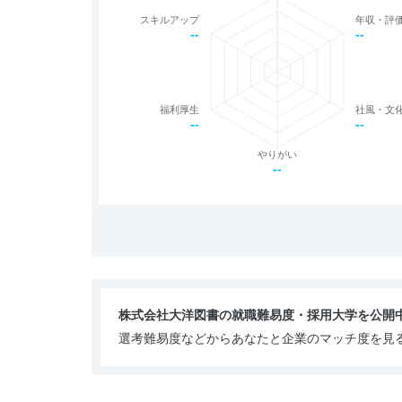
スキルアップ
年収・評
--
--
福利厚生
社風・文
--
--
やりがい
--
株式会社大洋図書の就職難易度・採用大学を公開
選考難易度などからあなたと企業のマッチ度を見