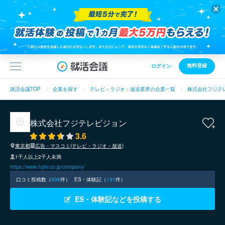
無料登録
ログイン
就活会議TOP
企業を探す
テレビ・ラジオ・放送業界の企業一覧
株式会社フジテ
株式会社フジテレビジョン
3.6
東京都
広告・マスコミ(テレビ・ラジオ・放送)
1千人以上2千人未満
https://www.fujitv.co.jp/company/
口コミ投稿数（
506
件）
ES・体験記（
131
件）
ES・体験記などを投稿する