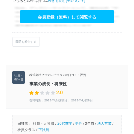
でもあと20年は持つ...
続きを読む(全245文字)
会員登録（無料）して閲覧する
問題を報告する
株式会社フジテレビジョンの口コミ・評判
事業の成長・将来性
2.0
在籍時期：2023年頃/投稿日： 2023年4月29日
回答者：
社員・元社員 /
20代前半
/
男性
/
3年前 /
法人営業
/
社員クラス /
正社員