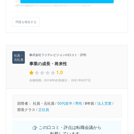
問題を報告する
株式会社フジテレビジョンの口コミ・評判
事業の成長・将来性
1.0
在籍時期：2018年頃/投稿日： 2021年6月7日
回答者：
社員・元社員 /
50代前半
/
男性
/
8年前 /
法人営業
/
部長クラス /
正社員
この口コミ・評点は転職会議から
転載しています。