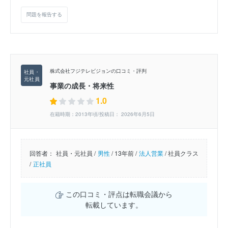
問題を報告する
株式会社フジテレビジョンの口コミ・評判
事業の成長・将来性
1.0
在籍時期：2013年頃/投稿日： 2026年6月5日
回答者：
社員・元社員 /
男性
/
13年前 /
法人営業
/
社員クラス
/
正社員
この口コミ・評点は転職会議から
転載しています。