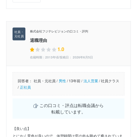
株式会社フジテレビジョンの口コミ・評判
退職理由
1.0
在籍時期：2013年頃/投稿日： 2026年6月5日
回答者：
社員・元社員 /
男性
/
13年前 /
法人営業
/
社員クラス
/
正社員
この口コミ・評点は転職会議から
転載しています。
【良い点】
とにかく景色が良いので、休憩時間は窓の外を眺めて癒されていま