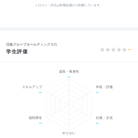
※ 口コミ・評点は転職会議から転載しています。
日販グループホールディングスの
--
学生評価
成長・将来性
--
スキルアップ
年収・評価
--
--
福利厚生
社風・文化
--
--
やりがい
--