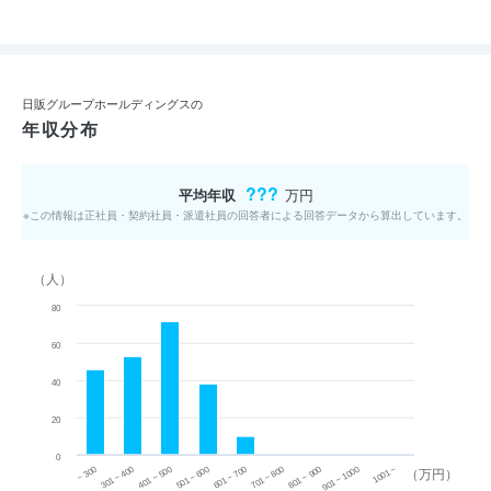
日販グループホールディングスの
年収分布
???
平均年収
万円
※この情報は正社員・契約社員・派遣社員の回答者による回答データから算出しています。
（人）
80
60
40
20
0
~ 300
701 ~ 800
301 ~ 400
801 ~ 900
401 ~ 500
901 ~ 1000
501 ~ 600
601 ~ 700
1001 ~
（万円）