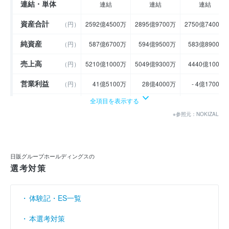
連結・単体
連結
連結
連結
資産合計
（円）
2592億4500万
2895億9700万
2750億7400万
純資産
（円）
587億6700万
594億9500万
583億8900万
売上高
（円）
5210億1000万
5049億9300万
4440億100万
営業利益
（円）
41億5100万
28億4000万
- 4億1700万
全項目を表示する
経常利益
（円）
44億2000万
36億4800万
- 1億5800万
※参照元：NOKIZAL
当期純利益
（円）
24億3900万
13億9100万
- 2億1800万
利益余剰金
----
----
----
（円）
日販グループホールディングスの
売上伸び率
（％）
0.99
- 3.07
- 12.08
選考対策
営業利益率
（％）
0.8
0.56
- 0.09
体験記・ES一覧
経常利益率
（％）
0.85
0.72
- 0.04
本選考対策