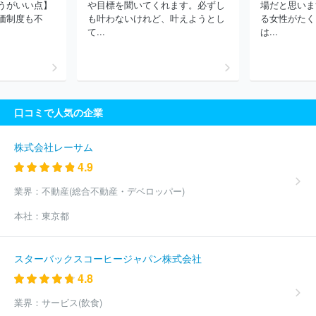
うがいい点】
や目標を聞いてくれます。必ずし
場だと思いま
価制度も不
も叶わないけれど、叶えようとし
る女性がたく
て...
は...
口コミで人気の企業
株式会社レーサム
4.9
業界：
不動産(総合不動産・デベロッパー)
本社：
東京都
スターバックスコーヒージャパン株式会社
4.8
業界：
サービス(飲食)