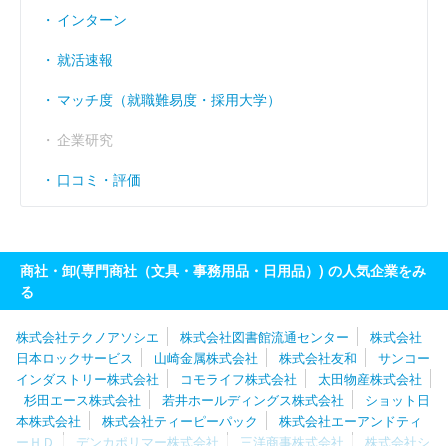
インターン
就活速報
マッチ度（就職難易度・採用大学）
企業研究
口コミ・評価
商社・卸(専門商社（文具・事務用品・日用品）) の人気企業をみ
る
株式会社テクノアソシエ
株式会社図書館流通センター
株式会社
日本ロックサービス
山崎金属株式会社
株式会社友和
サンコー
インダストリー株式会社
コモライフ株式会社
太田物産株式会社
杉田エース株式会社
若井ホールディングス株式会社
ショット日
本株式会社
株式会社ティーピーパック
株式会社エーアンドティ
ーＨＤ
デンカポリマー株式会社
三洋商事株式会社
株式会社シ