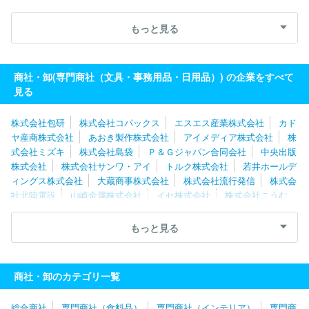
モジマ
株式会社オオヤマ
アイメディア株式会社
トルク株式会
社
マツ六株式会社
株式会社コパックス
エスエス産業株式会
もっと見る
社
株式会社ジャパックス
株式会社旭創業
折武株式会社
株
式会社八幡ねじ
株式会社サンワ・アイ
株式会社エヌエーシー
愛協産業株式会社
下西技研工業株式会社
商社・卸(専門商社（文具・事務用品・日用品）) の企業をすべて
見る
株式会社包研
株式会社コパックス
エスエス産業株式会社
カド
ヤ産商株式会社
あおき製作株式会社
アイメディア株式会社
株
式会社ミズキ
株式会社島袋
Ｐ＆Ｇジャパン合同会社
中央出版
株式会社
株式会社サンワ・アイ
トルク株式会社
若井ホールデ
ィングス株式会社
大蔵商事株式会社
株式会社流行発信
株式会
社北陸電設
山崎金属株式会社
イセ株式会社
株式会社こうむ
ら
折武株式会社
株式会社エヌエーシー
梶原産業株式会社
株式会社ヤハタ
愛協産業株式会社
株式会社八幡ねじ
株式会
もっと見る
社テクノアソシエ
マスター工業株式会社
元三株式会社
アーキ
ヤマデ株式会社
千代田興業株式会社
マツ六株式会社
株式会社
旭創業
下西技研工業株式会社
株式会社オオヤマ
株式会社ポニ
商社・卸のカテゴリ一覧
ー
株式会社ワイ・ヨット
コモライフ株式会社
サンコーインダ
ストリー株式会社
ショット日本株式会社
株式会社ティーピーパ
総合商社
専門商社（食料品）
専門商社（インテリア）
専門商