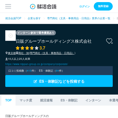
無料登録
ログイン
就活会議TOP
企業を探す
専門商社（文具・事務用品・日用品）業界の企業一覧
インターン参加で選考優遇あり
日販グループホールディングス株式会社
3.7
東京都
商社・卸(専門商社（文具・事務用品・日用品）)
10人以上20人未満
https://www.nippan-group.co.jp/company/corporate/
口コミ投稿数（
415
件）
ES・体験記（
64
件）
ES・体験記などを投稿する
TOP
マッチ度
就活速報
ES・体験記
インターン
本選
日販グループホールディングスの