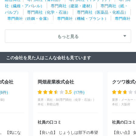
ック
株式会社ダイトー
太田物産株式会社
三洋商事株式会社
社（繊維・アパレル）
専門商社（建築・建材）
専門商社（紙・
株式会社スミダパッケージ
株式会社ナガヨ
貝印株式会社
花
パルプ）
専門商社（化学・石油）
専門商社（医薬品・化粧品）
王プロフェッショナル・サービス株式会社
デンカポリマー株式会
専門商社（鉄鋼・金属）
専門商社（機械・プラント）
専門商社
社
株式会社サンブライト
日本コンテック株式会社
株式会社ア
（電子・電気機器・OA機器）
専門商社（自動車関連・輸送用機
ミリ
江部松商事株式会社
株式会社栃木屋
株式会社エーアンド
器）
専門商社（医療機器）
専門商社（文具・事務用品・日用
ティーＨＤ
株式会社ジャパックス
株式会社友和
株式会社大
もっと見る
品）
専門商社（スポーツ・レジャー用品）
専門商社（その他）
同
株式会社ＪＴＢ商事
杉田エース株式会社
株式会社シモジ
マ
株式会社日本ロックサービス
株式会社トーハン
日本コパッ
ク株式会社
株式会社図書館流通センター
山本商会株式会社
も
この会社を見た人はこんな会社も見ています
りや産業株式会社
株式会社ＧＳＣ
株式会社日乃本錠前
朝日イ
ンテックＪセールス株式会社
良工舎山本鋼業株式会社
株式会社
創和
株式会社内藤商事
株式会社オリケイ
日本ポリ鉢販売株式
会社
株式会社東京堂資産管理
合資会社永井金物店
株式会社ヨ
式会社
岡畑産業株式会社
クツワ株式
シカワ
中部流通株式会社
積水ポリマテック株式会社
株式会社
おぎそ
堀鋲螺株式会社
金子金物株式会社
株式会社サカイハ
3.5
(6件)
(17件)
ラ
日の出ネジ株式会社
Ｄ１株式会社
東海ロックカナモノ株式
刷)
業界：
商社・卸(専門商社（化学・石油）)
業界：
メーカー・
会社
株式会社クハラ
株式会社木村＿
株式会社鈴木金物
株
本社：
和歌山県
本社：
大阪府
式会社ツーロックホーム
総合包装株式会社
株式会社グローバル
ミックス
日章鋲螺株式会社
株式会社パオホッタ
株式会社スマ
イル
株式会社金七金物店
株式会社エムテートリマツ
株式会社
社員の口コミ
社員の口コミ
商店設計プランニングインセンテイブ
株式会社黒江屋
株式会社
。 【気にな
【良い点】 じょうしは部下の希望
【良い点】 
チューゲン
ほか(970件)