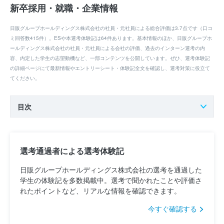
新卒採用・就職・企業情報
日販グループホールディングス株式会社の社員・元社員による総合評価は3.7点です（口コ
ミ回答数415件）。ESや本選考体験記は64件あります。基本情報のほか、日販グループホ
ールディングス株式会社の社員・元社員による会社の評価、過去のインターン選考の内
容、内定した学生の志望動機など、一部コンテンツを公開しています。ぜひ、選考体験記
の詳細ページにて最新情報やエントリーシート・体験記全文を確認し、選考対策に役立て
てください。
目次
選考通過者による選考体験記
日販グループホールディングス株式会社の選考を通過した
学生の体験記を多数掲載中。選考で聞かれたことや評価さ
れたポイントなど、リアルな情報を確認できます。
今すぐ確認する