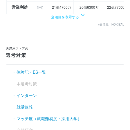
営業利益
（円）
21億4700万
20億6300万
22億7700万
全項目を表示する
経常利益
（円）
24億5600万
20億9900万
23億8600万
※参照元：NOKIZAL
当期純利益
（円）
10億5500万
10億6700万
11億9300万
利益余剰金
----
----
----
（円）
天満屋ストアの
売上伸び率
（％）
- 3.35
- 13.99
1.44
選考対策
営業利益率
（％）
3.2
3.57
3.89
体験記・ES一覧
経常利益率
（％）
3.66
3.64
4.07
本選考対策
インターン
就活速報
マッチ度（就職難易度・採用大学）
企業研究