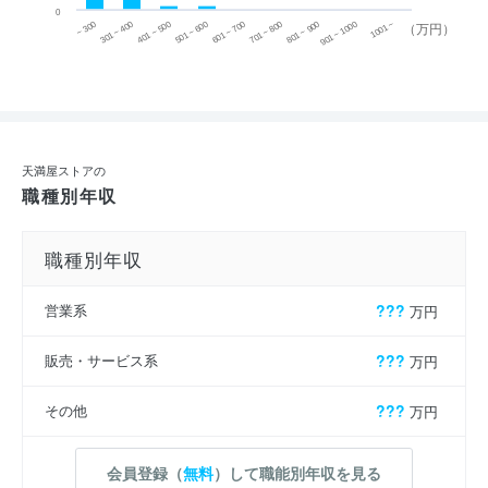
0
~ 300
701 ~ 800
301 ~ 400
801 ~ 900
401 ~ 500
901 ~ 1000
501 ~ 600
601 ~ 700
1001 ~
（万円）
天満屋ストアの
職種別年収
職種別年収
営業系
???
万円
販売・サービス系
???
万円
その他
???
万円
会員登録（
無料
）して職能別年収を見る