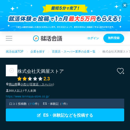
無料登録
ログイン
就活会議TOP
企業を探す
百貨店・スーパー業界の企業一覧
株式会社天満屋スト
株式会社天満屋ストア
2.3
岡山県
小売り(百貨店・スーパー)
300人以上1千人未満
https://www.tenmaya-store.co.jp/
口コミ投稿数（
113
件）
ES・体験記（
1
件）
ES・体験記などを投稿する