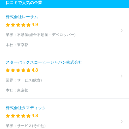
口コミで人気の企業
株式会社長崎屋
株式会社三徳
株式会社ワイズマート
株式会
社松屋
株式会社三越伊勢丹
株式会社ヨーク
日本空港ビルデン
グ株式会社
株式会社三和
株式会社京成ストア
株式会社東武ス
株式会社レーサム
トア
株式会社ジェーソン
相鉄ローゼン株式会社
株式会社ド
4.9
ン・キホーテ
オーケー株式会社
株式会社そごう・西武
コスト
コホールセールジャパン株式会社
株式会社マルエツ
サミット株
業界：
不動産(総合不動産・デベロッパー)
式会社
株式会社東急ストア
イオンリテール株式会社
株式会社
本社：
東京都
いなげや
株式会社京急百貨店
株式会社ウオロク
株式会社イト
ーヨーカ堂
株式会社イオンフードスタイル
株式会社おーばん
株式会社セレクション
イオンビッグ株式会社
株式会社リウボウ
スターバックスコーヒージャパン株式会社
ストア
有限会社アンプーファム
株式会社ダイキヨープラザ
ほ
4.8
か(644件)
業界：
サービス(飲食)
本社：
東京都
株式会社タマディック
4.8
業界：
サービス(その他)