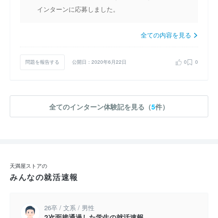
インターンに応募しました。
全ての内容を見る
問題を報告する
公開日：2020年6月22日
0
0
全てのインターン体験記を見る（
5
件）
天満屋ストアの
みんなの就活速報
26卒 / 文系 / 男性
2次面接通過した学生の就活速報