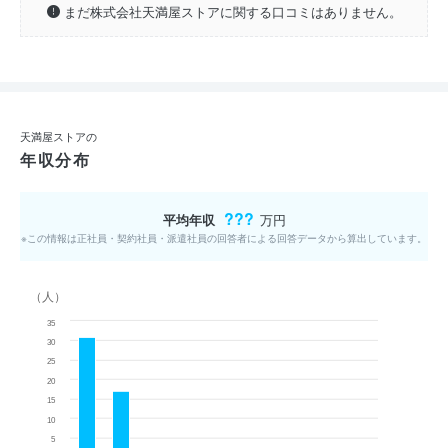
まだ株式会社天満屋ストアに関する口コミはありません。
天満屋ストアの
年収分布
???
平均年収
万円
※この情報は正社員・契約社員・派遣社員の回答者による回答データから算出しています。
（人）
35
30
25
20
15
10
5