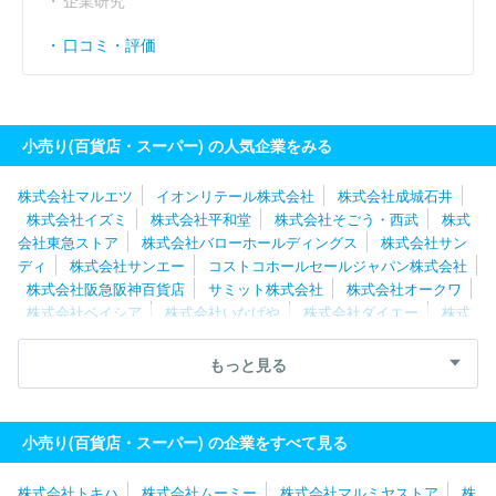
口コミ・評価
小売り(百貨店・スーパー) の人気企業をみる
株式会社マルエツ
イオンリテール株式会社
株式会社成城石井
株式会社イズミ
株式会社平和堂
株式会社そごう・西武
株式
会社東急ストア
株式会社バローホールディングス
株式会社サン
ディ
株式会社サンエー
コストコホールセールジャパン株式会社
株式会社阪急阪神百貨店
サミット株式会社
株式会社オークワ
株式会社ベイシア
株式会社いなげや
株式会社ダイエー
株式
会社ヨークベニマル
株式会社イトーヨーカ堂
株式会社天満屋
イオン東北株式会社
日本空港ビルデング株式会社
株式会社ヨー
もっと見る
ク
株式会社カスミ
株式会社ニシムタ
ユニー株式会社
株式
会社三和
株式会社京王百貨店
オーケー株式会社
生活協同組合
コープさっぽろ
小売り(百貨店・スーパー) の企業をすべて見る
株式会社トキハ
株式会社ムーミー
株式会社マルミヤストア
株