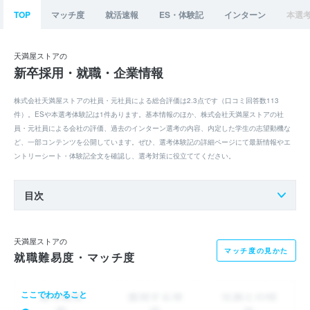
TOP
マッチ度
就活速報
ES・体験記
インターン
本選
天満屋ストアの
新卒採用・就職・企業情報
株式会社天満屋ストアの社員・元社員による総合評価は2.3点です（口コミ回答数113
件）。ESや本選考体験記は1件あります。基本情報のほか、株式会社天満屋ストアの社
員・元社員による会社の評価、過去のインターン選考の内容、内定した学生の志望動機な
ど、一部コンテンツを公開しています。ぜひ、選考体験記の詳細ページにて最新情報やエ
ントリーシート・体験記全文を確認し、選考対策に役立ててください。
目次
天満屋ストアの
マッチ度の見かた
就職難易度・マッチ度
ここでわかること