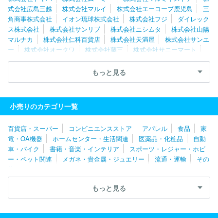
式会社広島三越
株式会社マルイ
株式会社エーコープ鹿児島
三
角商事株式会社
イオン琉球株式会社
株式会社フジ
ダイレック
ス株式会社
株式会社サンリブ
株式会社ニシムタ
株式会社山陽
マルナカ
株式会社仁科百貨店
株式会社天満屋
株式会社サンエ
ー
株式会社オークワ
株式会社藤三
株式会社サニーマート
株式会社マルナカ
株式会社鶴屋百貨店
株式会社山形屋
株式
会社マルヨシセンター
株式会社イズミ
株式会社井筒屋
株式会
もっと見る
社ユアーズ
株式会社マルキョウ
株式会社オギノ
株式会社静鉄
ストア
株式会社バローホールディングス
株式会社阪急阪神百貨
店
株式会社なかむら
株式会社サンディ
株式会社大近
株式
小売りのカテゴリ一覧
会社ドミー
株式会社高島屋
株式会社マキヤ
株式会社ホームセ
ンターみつわ
株式会社さとう
株式会社サンプラザ
ユニー株式
百貨店・スーパー
コンビニエンスストア
アパレル
食品
家
会社
株式会社近鉄百貨店
株式会社タカラ・エムシー
株式会社
電・OA機器
ホームセンター・生活関連
医薬品・化粧品
自動
平和堂
株式会社ラルズ
生活協同組合コープさっぽろ
株式会社
車・バイク
書籍・音楽・インテリア
スポーツ・レジャー・ホビ
西條
株式会社ヤマザワ
株式会社藤崎
株式会社ベイシア
株
ー・ペット関連
メガネ・貴金属・ジュエリー
流通・運輸
その
式会社とりせん
株式会社カスミ
株式会社ヨークベニマル
フレ
他
スコ株式会社
株式会社タカヤナギ
株式会社おーばん
株式会社
マルト
株式会社ヒーロー
北雄ラッキー株式会社
イオン東北株
もっと見る
式会社
株式会社フレッセイ
株式会社京王百貨店
株式会社エー
ス
株式会社成城石井
株式会社コモディイイダ
株式会社花正
株式会社東急百貨店
株式会社京急ストア
株式会社ダイエー