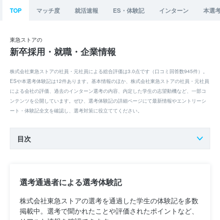
TOP
マッチ度
就活速報
ES・体験記
インターン
本選
東急ストアの
新卒採用・就職・企業情報
株式会社東急ストアの社員・元社員による総合評価は3.0点です（口コミ回答数945件）。
ESや本選考体験記は12件あります。基本情報のほか、株式会社東急ストアの社員・元社員
による会社の評価、過去のインターン選考の内容、内定した学生の志望動機など、一部コ
ンテンツを公開しています。ぜひ、選考体験記の詳細ページにて最新情報やエントリーシ
ート・体験記全文を確認し、選考対策に役立ててください。
目次
選考通過者による選考体験記
株式会社東急ストアの選考を通過した学生の体験記を多数
掲載中。選考で聞かれたことや評価されたポイントなど、