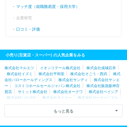
マッチ度（就職難易度・採用大学）
企業研究
口コミ・評価
小売り(百貨店・スーパー) の人気企業をみる
株式会社マルエツ
イオンリテール株式会社
株式会社成城石井
株式会社イズミ
株式会社平和堂
株式会社そごう・西武
株式
会社バローホールディングス
株式会社サンディ
株式会社サンエ
ー
コストコホールセールジャパン株式会社
株式会社阪急阪神百
貨店
サミット株式会社
株式会社オークワ
株式会社ベイシア
株式会社いなげや
株式会社ダイエー
株式会社ヨークベニマル
株式会社イトーヨーカ堂
株式会社天満屋
イオン東北株式会社
日本空港ビルデング株式会社
株式会社ヨーク
株式会社カスミ
もっと見る
株式会社ニシムタ
ユニー株式会社
株式会社三和
株式会社京
王百貨店
オーケー株式会社
生活協同組合コープさっぽろ
株式