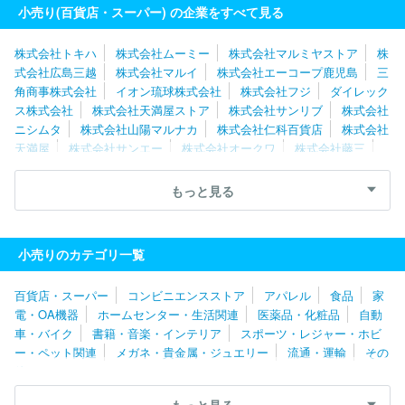
会社ドン・キホーテ
小売り(百貨店・スーパー) の企業をすべて見る
株式会社トキハ
株式会社ムーミー
株式会社マルミヤストア
株
式会社広島三越
株式会社マルイ
株式会社エーコープ鹿児島
三
角商事株式会社
イオン琉球株式会社
株式会社フジ
ダイレック
ス株式会社
株式会社天満屋ストア
株式会社サンリブ
株式会社
ニシムタ
株式会社山陽マルナカ
株式会社仁科百貨店
株式会社
天満屋
株式会社サンエー
株式会社オークワ
株式会社藤三
株式会社サニーマート
株式会社マルナカ
株式会社鶴屋百貨店
株式会社山形屋
株式会社マルヨシセンター
株式会社イズミ
もっと見る
株式会社井筒屋
株式会社ユアーズ
株式会社マルキョウ
株式
会社オギノ
株式会社静鉄ストア
株式会社バローホールディング
ス
株式会社阪急阪神百貨店
株式会社なかむら
株式会社サンデ
小売りのカテゴリ一覧
ィ
株式会社大近
株式会社ドミー
株式会社高島屋
株式会社
マキヤ
株式会社ホームセンターみつわ
株式会社さとう
株式会
百貨店・スーパー
コンビニエンスストア
アパレル
食品
家
社サンプラザ
ユニー株式会社
株式会社近鉄百貨店
株式会社タ
電・OA機器
ホームセンター・生活関連
医薬品・化粧品
自動
カラ・エムシー
株式会社平和堂
株式会社ラルズ
生活協同組合
車・バイク
書籍・音楽・インテリア
スポーツ・レジャー・ホビ
コープさっぽろ
株式会社西條
株式会社ヤマザワ
株式会社藤
ー・ペット関連
メガネ・貴金属・ジュエリー
流通・運輸
その
崎
株式会社ベイシア
株式会社とりせん
株式会社カスミ
株
他
式会社ヨークベニマル
フレスコ株式会社
株式会社タカヤナギ
株式会社おーばん
株式会社マルト
株式会社ヒーロー
北雄ラ