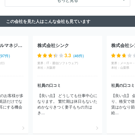
もっと見る
ッキー株式会社
イオン東北株式会社
株式会社フレッセイ
株式
会社京王百貨店
株式会社エース
株式会社成城石井
株式会社コ
モディイイダ
株式会社花正
株式会社東急百貨店
株式会社京急
この会社を見た人はこんな会社も見ています
ストア
株式会社ダイエー
株式会社長崎屋
株式会社三徳
株
式会社ワイズマート
株式会社松屋
株式会社三越伊勢丹
株式会
社ヨーク
日本空港ビルデング株式会社
株式会社三和
株式会社
京成ストア
株式会社東武ストア
株式会社ジェーソン
相鉄ロー
株式会社相鉄ホテルマネジメント
株式会社シンク
株式会社シ
ゼン株式会社
株式会社ドン・キホーテ
オーケー株式会社
株式
会社そごう・西武
コストコホールセールジャパン株式会社
株式
3.3
(97件)
(46件)
会社マルエツ
サミット株式会社
イオンリテール株式会社
株式
行)
業界：
IT・通信(ソフトウェア)
業界：
会社いなげや
株式会社京急百貨店
株式会社ウオロク
株式会社
本社：
大阪府
本社：
山梨県
イトーヨーカ堂
株式会社イオンフードスタイル
株式会社おーば
ん
株式会社セレクション
イオンビッグ株式会社
株式会社リウ
ボウストア
有限会社アンプーファム
株式会社ダイキヨープラザ
社員の口コミ
社員の口コミ
ほか(644件)
らのお客様が多
【良い点】 どうしても仕事中心に
【良い点】 
英語だけでな
なります。 繁忙期は休日もないた
り、格安で借
耳にする機会
めかなりきつく妻子もちの方は
賃はかなり節
き...
給...