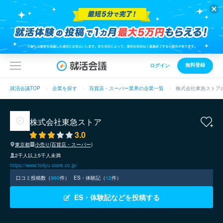
無料登録
ログイン
就活会議TOP
企業を探す
百貨店・スーパー業界の企業一覧
株式会社東急ストア
株式会社東急ストア
3.0
東京都
小売り(百貨店・スーパー)
2千人以上5千人未満
https://www.tokyu-store.co.jp/
口コミ投稿数（
960
件）
ES・体験記（
12
件）
ES・体験記などを投稿する