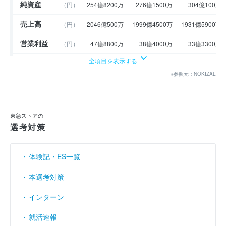
純資産
（円）
254億8200万
276億1500万
304億100万
売上高
（円）
2046億500万
1999億4500万
1931億5900万
営業利益
（円）
47億8800万
38億4000万
33億3300万
全項目を表示する
経常利益
（円）
43億7700万
35億6600万
29億6300万
※参照元：NOKIZAL
当期純利益
（円）
30億3000万
20億1300万
13億5600万
利益余剰金
----
----
142億1100万
（円）
東急ストアの
売上伸び率
（％）
1.3
- 2.28
- 3.39
選考対策
営業利益率
（％）
2.34
1.92
1.73
体験記・ES一覧
経常利益率
（％）
2.14
1.78
1.53
本選考対策
インターン
就活速報