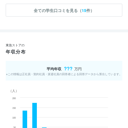
全ての学生口コミを見る（
15
件）
東急ストアの
年収分布
???
平均年収
万円
※この情報は正社員・契約社員・派遣社員の回答者による回答データから算出しています。
（人）
200
150
100
50