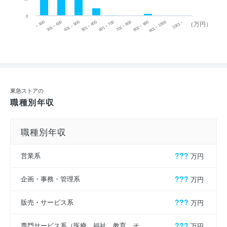
0
~ 300
701 ~ 800
301 ~ 400
801 ~ 900
401 ~ 500
901 ~ 1000
501 ~ 600
601 ~ 700
1001 ~
（万円）
東急ストアの
職種別年収
職種別年収
営業系
???
万円
企画・事務・管理系
???
万円
販売・サービス系
???
万円
専門サービス系（医療、福祉、教育、そ
???
万円