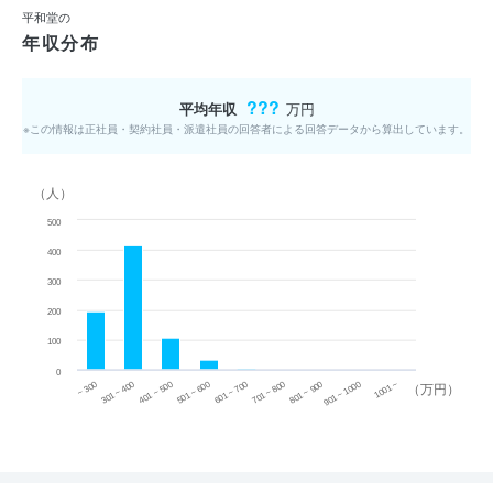
平和堂の
年収分布
???
平均年収
万円
※この情報は正社員・契約社員・派遣社員の回答者による回答データから算出しています。
（人）
500
400
300
200
100
0
~ 300
701 ~ 800
301 ~ 400
801 ~ 900
401 ~ 500
901 ~ 1000
501 ~ 600
601 ~ 700
1001 ~
（万円）