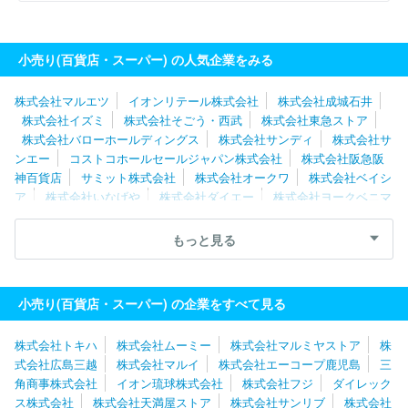
小売り(百貨店・スーパー) の人気企業をみる
株式会社マルエツ
イオンリテール株式会社
株式会社成城石井
株式会社イズミ
株式会社そごう・西武
株式会社東急ストア
株式会社バローホールディングス
株式会社サンディ
株式会社サ
ンエー
コストコホールセールジャパン株式会社
株式会社阪急阪
神百貨店
サミット株式会社
株式会社オークワ
株式会社ベイシ
ア
株式会社いなげや
株式会社ダイエー
株式会社ヨークベニマ
ル
株式会社イトーヨーカ堂
株式会社天満屋
イオン東北株式会
社
日本空港ビルデング株式会社
株式会社ヨーク
株式会社カス
もっと見る
ミ
株式会社ニシムタ
ユニー株式会社
株式会社三和
株式会
社京王百貨店
オーケー株式会社
生活協同組合コープさっぽろ
株式会社ドン・キホーテ
小売り(百貨店・スーパー) の企業をすべて見る
株式会社トキハ
株式会社ムーミー
株式会社マルミヤストア
株
式会社広島三越
株式会社マルイ
株式会社エーコープ鹿児島
三
角商事株式会社
イオン琉球株式会社
株式会社フジ
ダイレック
ス株式会社
株式会社天満屋ストア
株式会社サンリブ
株式会社