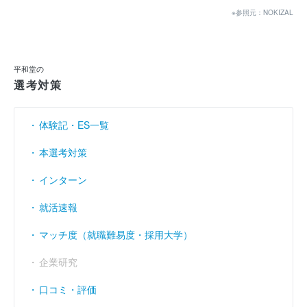
※参照元：NOKIZAL
当期純利益
（円）
106億4700万
75億1600万
67億8400万
利益余剰金
----
----
----
（円）
平和堂の
売上伸び率
（％）
0.09
- 5.47
2.35
選考対策
営業利益率
（％）
3.49
2.71
3.12
体験記・ES一覧
経常利益率
（％）
3.86
3.14
3.4
本選考対策
インターン
就活速報
マッチ度（就職難易度・採用大学）
企業研究
口コミ・評価