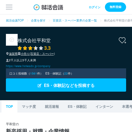
無料登録
ログイン
就活会議TOP
企業を探す
百貨店・スーパー業界の企業一覧
株式会社平和堂の新
株式会社平和堂
3.3
滋賀県
小売り(百貨店・スーパー)
2千人以上5千人未満
https://www.heiwado.jp/company
口コミ投稿数（
1561
件）
ES・体験記（
22
件）
ES・体験記などを投稿する
TOP
マッチ度
就活速報
ES・体験記
インターン
本選
平和堂の
新卒採用・就職・企業情報