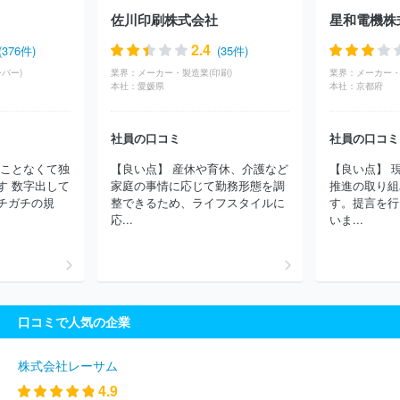
社東武ストア
株式会社ジェーソン
相鉄ローゼン株式会社
株式
佐川印刷株式会社
星和電機株
会社ドン・キホーテ
オーケー株式会社
株式会社そごう・西武
コストコホールセールジャパン株式会社
株式会社マルエツ
サミ
2.4
(376件)
(35件)
ット株式会社
株式会社東急ストア
イオンリテール株式会社
株
パー)
業界：
メーカー・製造業(印刷)
業界：
メーカー・
式会社いなげや
株式会社京急百貨店
株式会社ウオロク
株式会
本社：
愛媛県
本社：
京都府
社イトーヨーカ堂
株式会社イオンフードスタイル
株式会社おー
ばん
株式会社セレクション
イオンビッグ株式会社
株式会社リ
ウボウストア
有限会社アンプーファム
株式会社ダイキヨープラ
社員の口コミ
社員の口コミ
ザ
ほか(644件)
ることなくて独
【良い点】 産休や育休、介護など
【良い点】 
す 数字出して
家庭の事情に応じて勤務形態を調
推進の取り組
チガチの規
整できるため、ライフスタイルに
す。提言を行
応...
いま...
口コミで人気の企業
株式会社レーサム
4.9