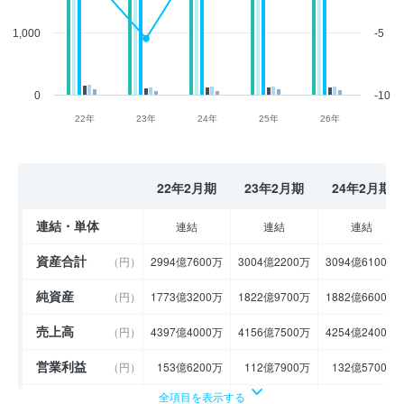
1,000
-5
0
-10
22年
23年
24年
25年
26年
22年2月期
23年2月期
24年2月期
連結・単体
連結
連結
連結
資産合計
（円）
2994億7600万
3004億2200万
3094億6100万
純資産
（円）
1773億3200万
1822億9700万
1882億6600万
売上高
（円）
4397億4000万
4156億7500万
4254億2400万
営業利益
（円）
153億6200万
112億7900万
132億5700万
全項目を表示する
経常利益
（円）
169億5200万
130億6900万
144億8200万