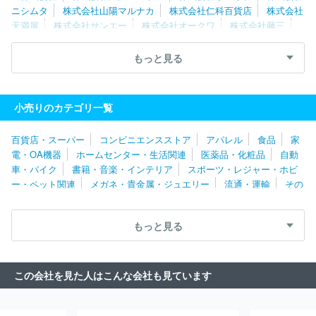
ニシムタ
株式会社山陽マルナカ
株式会社仁科百貨店
株式会社
天満屋
株式会社サンエー
株式会社オークワ
株式会社藤三
株式会社サニーマート
株式会社マルナカ
株式会社鶴屋百貨店
株式会社山形屋
株式会社マルヨシセンター
株式会社イズミ
もっと見る
株式会社井筒屋
株式会社ユアーズ
株式会社マルキョウ
株式
会社オギノ
株式会社静鉄ストア
株式会社バローホールディング
ス
株式会社阪急阪神百貨店
株式会社なかむら
株式会社サンデ
小売りのカテゴリ一覧
ィ
株式会社大近
株式会社ドミー
株式会社高島屋
株式会社
マキヤ
株式会社ホームセンターみつわ
株式会社さとう
株式会
百貨店・スーパー
コンビニエンスストア
アパレル
食品
家
社サンプラザ
ユニー株式会社
株式会社近鉄百貨店
株式会社タ
電・OA機器
ホームセンター・生活関連
医薬品・化粧品
自動
カラ・エムシー
株式会社ラルズ
生活協同組合コープさっぽろ
車・バイク
書籍・音楽・インテリア
スポーツ・レジャー・ホビ
株式会社西條
株式会社ヤマザワ
株式会社藤崎
株式会社ベイ
ー・ペット関連
メガネ・貴金属・ジュエリー
流通・運輸
その
シア
株式会社とりせん
株式会社カスミ
株式会社ヨークベニマ
他
ル
フレスコ株式会社
株式会社タカヤナギ
株式会社おーばん
株式会社マルト
株式会社ヒーロー
北雄ラッキー株式会社
イ
もっと見る
オン東北株式会社
株式会社フレッセイ
株式会社京王百貨店
株
式会社エース
株式会社成城石井
株式会社コモディイイダ
株式
会社花正
株式会社東急百貨店
株式会社京急ストア
株式会社ダ
この会社を見た人はこんな会社も見ています
イエー
株式会社長崎屋
株式会社三徳
株式会社ワイズマート
株式会社松屋
株式会社三越伊勢丹
株式会社ヨーク
日本空港
ビルデング株式会社
株式会社三和
株式会社京成ストア
株式会