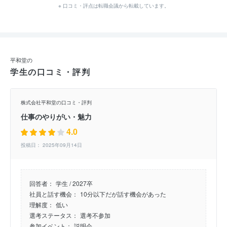
※ 口コミ・評点は転職会議から転載しています。
平和堂の
学生の口コミ・評判
株式会社平和堂の口コミ・評判
仕事のやりがい・魅力
4.0
投稿日： 2025年09月14日
回答者：
学生 / 2027卒
社員と話す機会：
10分以下だが話す機会があった
理解度：
低い
選考ステータス：
選考不参加
参加イベント：
説明会