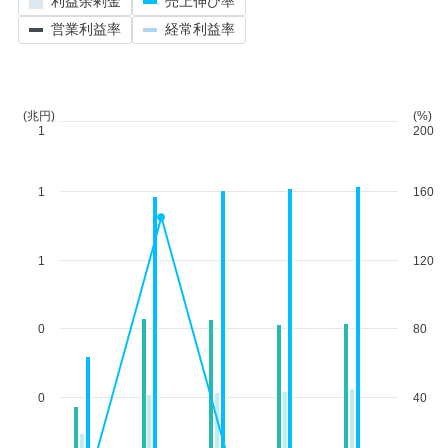
利益余剰金
売上伸び率
営業利益率
経常利益率
(兆円)
(%)
1
200
1
160
1
120
0
80
0
40