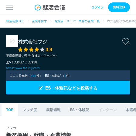
無料登録
ログイン
就活会議TOP
企業を探す
百貨店・スーパー業界の企業一覧
株式会社フジの新卒
株式会社フジ
3.9
愛媛県
小売り(百貨店・スーパー)
5千人以上1万人未満
https://www.the-fuji.com/
口コミ投稿数（
481
件）
ES・体験記（
1
件）
ES・体験記などを投稿する
TOP
マッチ度
就活速報
ES・体験記
インターン
本選
フジの
新卒採用・就職・企業情報