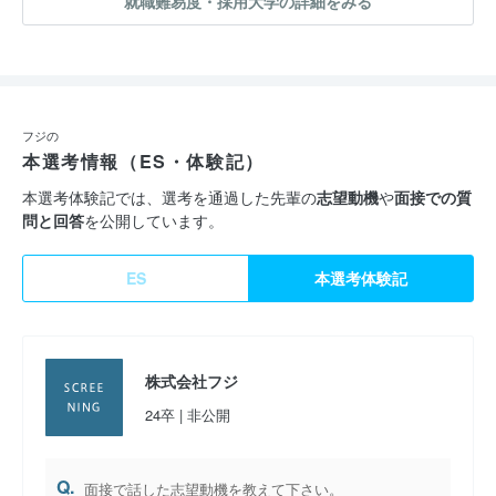
就職難易度・採用大学の詳細をみる
フジの
本選考情報（ES・体験記）
本選考体験記では、選考を通過した先輩の
志望動機
や
面接での質
問と回答
を公開しています。
ES
本選考体験記
株式会社フジ
24卒 | 非公開
Q.
面接で話した志望動機を教えて下さい。