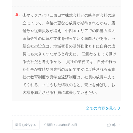
A.
①マックスバリュ西日本株式会社との統合新会社の設
立によって、今後の更なる成長が期待されるから。店
舗数や従業員数が増え、中四国エリアでの影響力拡大
＆新会社の伝統や文化を作っていく面白さがある。→
新会社の設立は、地域密着の基盤強化ともに自身の成
長にも大きくつながると考えた。 ②意欲をもって働け
る会社だと考えるから。 貴社の業務では、自分の行っ
た仕事が数値やお客様の反応ですぐに反映される＆貴
社の教育制度や奨学金返済制度は、社員の成長を支え
てくれる。→こうした環境のもと、売上を伸ばし、お
客様を満足させる社員に成長していきたい。
全ての内容を見る
問題を報告する
公開日：2023年8月29日
0
1