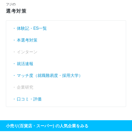
フジの
売上伸び率
（％）
1.74
144.64
2.05
選考対策
営業利益率
（％）
2.3
1.44
1.89
体験記・ES一覧
経常利益率
（％）
3.1
1.7
2.17
本選考対策
インターン
就活速報
マッチ度（就職難易度・採用大学）
企業研究
口コミ・評価
小売り(百貨店・スーパー) の人気企業をみる