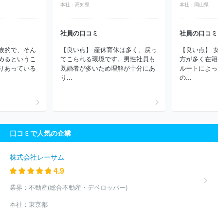
式会社
株式会社いなげや
株式会社京急百貨店
株式会社ウオロ
本社：
高知県
本社：
岡山県
ク
株式会社イトーヨーカ堂
株式会社イオンフードスタイル
株
式会社おーばん
株式会社セレクション
イオンビッグ株式会社
株式会社リウボウストア
有限会社アンプーファム
株式会社ダイ
社員の口コミ
社員の口コミ
キヨープラザ
ほか(644件)
族的で、そん
【良い点】 産休育休は多く、戻っ
【良い点】 
めるというこ
てこられる環境です。男性社員も
方が多く在籍
りあっている
既婚者が多いため理解が十分にあ
ルートによっ
り...
の...
口コミで人気の企業
株式会社レーサム
4.9
業界：
不動産(総合不動産・デベロッパー)
本社：
東京都