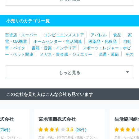
株式会社ユアーズ
株式会社マルキョウ
株式会社オギノ
株式
会社静鉄ストア
株式会社バローホールディングス
株式会社阪急
阪神百貨店
株式会社なかむら
株式会社サンディ
株式会社大
小売りのカテゴリ一覧
近
株式会社ドミー
株式会社高島屋
株式会社マキヤ
株式会
社ホームセンターみつわ
株式会社さとう
株式会社サンプラザ
百貨店・スーパー
コンビニエンスストア
アパレル
食品
家
ユニー株式会社
株式会社近鉄百貨店
株式会社タカラ・エムシ
電・OA機器
ホームセンター・生活関連
医薬品・化粧品
自動
ー
株式会社平和堂
株式会社ラルズ
生活協同組合コープさっぽ
車・バイク
書籍・音楽・インテリア
スポーツ・レジャー・ホビ
ろ
株式会社西條
株式会社ヤマザワ
株式会社藤崎
株式会社
ー・ペット関連
メガネ・貴金属・ジュエリー
流通・運輸
その
ベイシア
株式会社とりせん
株式会社カスミ
株式会社ヨークベ
他
ニマル
フレスコ株式会社
株式会社タカヤナギ
株式会社おーば
ん
株式会社マルト
株式会社ヒーロー
北雄ラッキー株式会社
もっと見る
イオン東北株式会社
株式会社フレッセイ
株式会社京王百貨店
株式会社エース
株式会社成城石井
株式会社コモディイイダ
株式会社花正
株式会社東急百貨店
株式会社京急ストア
株式
この会社を見た人はこんな会社も見ています
会社ダイエー
株式会社長崎屋
株式会社三徳
株式会社ワイズマ
ート
株式会社松屋
株式会社三越伊勢丹
株式会社ヨーク
日
本空港ビルデング株式会社
株式会社三和
株式会社京成ストア
株式会社東武ストア
株式会社ジェーソン
相鉄ローゼン株式会
式会社
宮地電機株式会社
生活協同組
社
株式会社ドン・キホーテ
オーケー株式会社
株式会社そご
う・西武
コストコホールセールジャパン株式会社
株式会社マル
3.5
(70件)
(26件)
エツ
サミット株式会社
株式会社東急ストア
イオンリテール株
広告・マスコミ(テレビ・ラジオ・放送)
業界：
商社・卸(専門商社（機械・プラント）)
業界：
サービス(