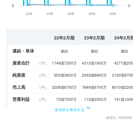
0
0
22年
23年
24年
25年
26年
22年2月期
23年2月期
24年2月期
連結・単体
連結
連結
連結
資産合計
（円）
1749億7200万
4313億1900万
4277億200万
純資産
（円）
953億3600万
2093億8800万
2160億9700万
売上高
（円）
3208億6700万
7849億6700万
8010億2200万
営業利益
（円）
73億7500万
113億2000万
151億1000万
全項目を表示する
経常利益
（円）
99億4500万
133億5900万
173億7400万
※参照元：NOKIZAL
当期純利益
（円）
39億3700万
90億3300万
74億3600万
利益余剰金
----
----
----
（円）