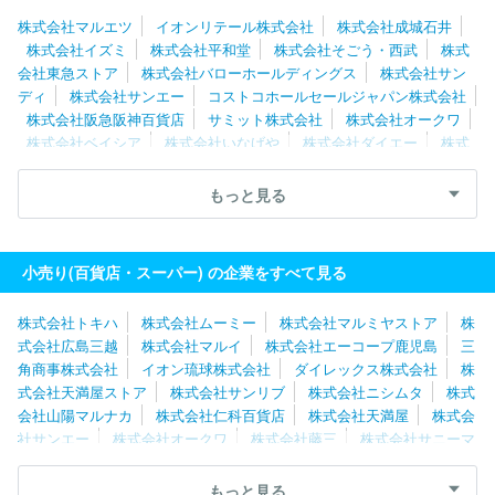
株式会社マルエツ
イオンリテール株式会社
株式会社成城石井
株式会社イズミ
株式会社平和堂
株式会社そごう・西武
株式
会社東急ストア
株式会社バローホールディングス
株式会社サン
ディ
株式会社サンエー
コストコホールセールジャパン株式会社
株式会社阪急阪神百貨店
サミット株式会社
株式会社オークワ
株式会社ベイシア
株式会社いなげや
株式会社ダイエー
株式
会社ヨークベニマル
株式会社イトーヨーカ堂
株式会社天満屋
イオン東北株式会社
日本空港ビルデング株式会社
株式会社ヨー
もっと見る
ク
株式会社カスミ
株式会社ニシムタ
ユニー株式会社
株式
会社三和
株式会社京王百貨店
オーケー株式会社
生活協同組合
コープさっぽろ
小売り(百貨店・スーパー) の企業をすべて見る
株式会社トキハ
株式会社ムーミー
株式会社マルミヤストア
株
式会社広島三越
株式会社マルイ
株式会社エーコープ鹿児島
三
角商事株式会社
イオン琉球株式会社
ダイレックス株式会社
株
式会社天満屋ストア
株式会社サンリブ
株式会社ニシムタ
株式
会社山陽マルナカ
株式会社仁科百貨店
株式会社天満屋
株式会
社サンエー
株式会社オークワ
株式会社藤三
株式会社サニーマ
ート
株式会社マルナカ
株式会社鶴屋百貨店
株式会社山形屋
株式会社マルヨシセンター
株式会社イズミ
株式会社井筒屋
もっと見る