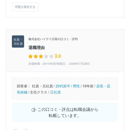
問題を報告する
株式会社ハイデイ日高の口コミ・評判
退職理由
3.0
在籍時期：2010年頃/投稿日： 2026年7月28日
回答者：
社員・元社員 /
20代前半
/
男性
/
16年前 /
店長・店
長候補
/
主任クラス /
正社員
この口コミ・評点は転職会議から
転載しています。