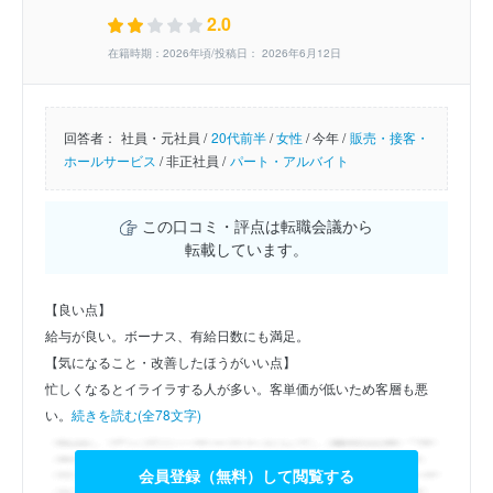
2.0
在籍時期：2026年頃/投稿日： 2026年6月12日
回答者：
社員・元社員 /
20代前半
/
女性
/
今年 /
販売・接客・
ホールサービス
/
非正社員 /
パート・アルバイト
この口コミ・評点は転職会議から
転載しています。
【良い点】
給与が良い。ボーナス、有給日数にも満足。
【気になること・改善したほうがいい点】
忙しくなるとイライラする人が多い。客単価が低いため客層も悪
い。
続きを読む(全78文字)
会員登録（無料）して閲覧する