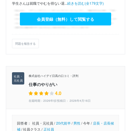
学生さんは就職でやむを得ない退...
続きを読む(全179文字)
会員登録（無料）して閲覧する
問題を報告する
株式会社ハイデイ日高の口コミ・評判
仕事のやりがい
4.0
在籍時期：2026年頃/投稿日： 2026年4月16日
回答者：
社員・元社員 /
20代前半
/
男性
/
今年 /
店長・店長候
補
/
社員クラス /
正社員