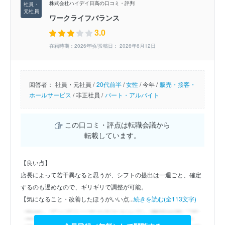
株式会社ハイデイ日高の口コミ・評判
ワークライフバランス
3.0
在籍時期：2026年頃/投稿日： 2026年6月12日
回答者：
社員・元社員 /
20代前半
/
女性
/
今年 /
販売・接客・
ホールサービス
/
非正社員 /
パート・アルバイト
この口コミ・評点は転職会議から
転載しています。
【良い点】
店長によって若干異なると思うが、シフトの提出は一週ごと、確定
するのも遅めなので、ギリギリで調整が可能。
【気になること・改善したほうがいい点...
続きを読む(全113文字)