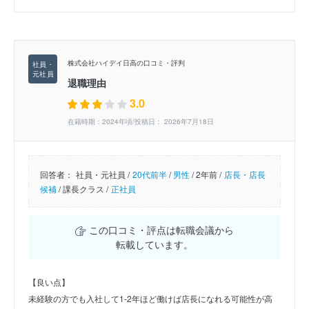
株式会社ハイデイ日高の口コミ・評判
退職理由
3.0
在籍時期：2024年頃/投稿日： 2026年7月18日
回答者：
社員・元社員 /
20代前半
/
男性
/
2年前 /
店長・店長
候補
/
課長クラス /
正社員
この口コミ・評点は転職会議から
転載しています。
【良い点】
未経験の方でも入社して1-2年ほど働けば店長になれる可能性が高