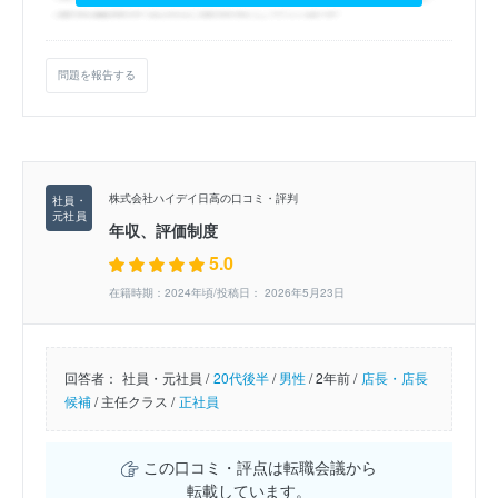
問題を報告する
株式会社ハイデイ日高の口コミ・評判
年収、評価制度
5.0
在籍時期：2024年頃/投稿日： 2026年5月23日
回答者：
社員・元社員 /
20代後半
/
男性
/
2年前 /
店長・店長
候補
/
主任クラス /
正社員
この口コミ・評点は転職会議から
転載しています。