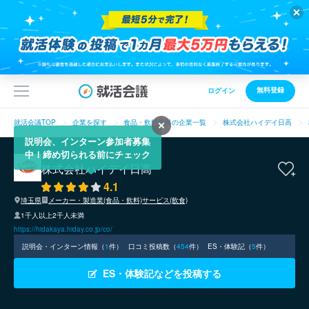
無料登録
ログイン
就活会議TOP
企業を探す
食品・飲料業界の企業一覧
株式会社ハイデイ日高
説明会、インターン参加者募集
中！締め切られる前にチェック
株式会社ハイデイ日高
4.1
埼玉県
メーカー・製造業(食品・飲料)
サービス(飲食)
1千人以上2千人未満
https://hidakaya.hiday.co.jp/co/
説明会・インターン情報（
1
件）
口コミ投稿数（
454
件）
ES・体験記（
5
件）
ES・体験記などを投稿する