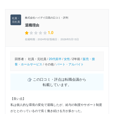
株式会社ハイデイ日高の口コミ・評判
退職理由
1.0
在籍時期：2024年頃/投稿日： 2026年5月13日
回答者：
社員・元社員 /
20代前半
/
女性
/
2年前 /
販売・接
客・ホールサービス
/
その他 /
パート・アルバイト
この口コミ・評点は転職会議から
転載しています。
【良い点】
私は個人的な環境の変化で退職したが、給与の制度やサポート制度
がととのっているので長く働き続ける方が多かった。