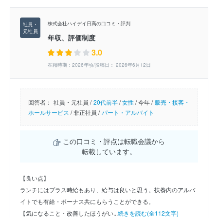
株式会社ハイデイ日高の口コミ・評判
年収、評価制度
3.0
在籍時期：2026年頃/投稿日： 2026年6月12日
回答者：
社員・元社員 /
20代前半
/
女性
/
今年 /
販売・接客・
ホールサービス
/
非正社員 /
パート・アルバイト
この口コミ・評点は転職会議から
転載しています。
【良い点】
ランチにはプラス時給もあり、給与は良いと思う。扶養内のアルバ
イトでも有給・ボーナス共にもらうことができる。
【気になること・改善したほうがい...
続きを読む(全112文字)