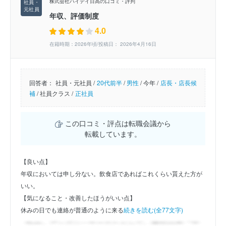
株式会社ハイデイ日高の口コミ・評判
年収、評価制度
4.0
在籍時期：2026年頃/投稿日： 2026年4月16日
回答者：
社員・元社員 /
20代前半
/
男性
/
今年 /
店長・店長候
補
/
社員クラス /
正社員
この口コミ・評点は転職会議から
転載しています。
【良い点】
年収においては申し分ない。飲食店であればこれくらい貰えた方が
いい。
【気になること・改善したほうがいい点】
休みの日でも連絡が普通のように来る
続きを読む(全77文字)