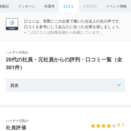
体験記
インターン
本選考
口コミ
企業研究
イベント情報
口コミは、実際にこの企業で働いた社会人の生の声です。
口コミを参考にしてあなたに合った企業を探しましょう。
※ この口コミは転職会議から転載しています。
ハイデイ日高の
20代の社員・元社員からの評判・口コミ一覧（全
301件）
目次
ハイデイ日高の
4.1
社員評価