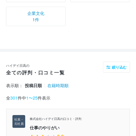
企業文化
1件
ハイデイ日高の
絞り込む
全ての評判・口コミ一覧
表示順：
投稿日順
在籍時期順
全
301
件中
1〜25
件表示
株式会社ハイデイ日高の口コミ・評判
仕事のやりがい