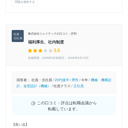
問題を報告する
株式会社ジェイテックの口コミ・評判
福利厚生、社内制度
3.0
在籍時期：2026年頃/投稿日： 2026年5月15日
回答者：
社員・元社員 /
20代後半
/
男性
/
今年 /
機械・機構設
計、金型設計（機械）
/
社員クラス /
正社員
この口コミ・評点は転職会議から
転載しています。
【良い点】