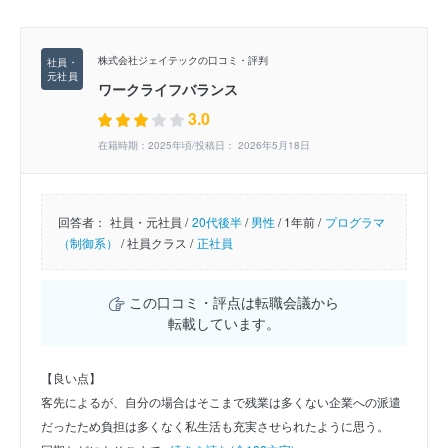
株式会社ジェイテックの口コミ・評判
ワークライフバランス
3.0
在籍時期：2025年頃/投稿日： 2026年5月18日
回答者：
社員・元社員 /
20代後半
/
男性
/
1年前 /
プログラマ
（制御系）
/
社員クラス /
正社員
この口コミ・評点は転職会議から
転載しています。
【良い点】
客先によるが、自分の場合はそこまで残業は多くない企業への派遣
だったため負担は多くなく私生活も充実させられたように思う。