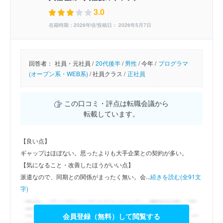
3.0
在籍時期：2026年頃/投稿日： 2026年5月7日
回答者：
社員・元社員 /
20代後半
/
男性
/
今年 /
プログラマ
(オープン系・WEB系)
/
社員クラス /
正社員
この口コミ・評点は転職会議から
転載しています。
【良い点】
ギャップはほぼない。思ったよりも大手企業との契約が多い。
【気になること・改善したほうがいい点】
派遣なので、同期との関係がまったく無い。会...
続きを読む(全91文
字)
会員登録（無料）して閲覧する