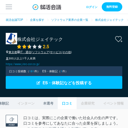
無料登録
ログイン
就活会議TOP
企業を探す
ソフトウェア業界の企業一覧
株式会社ジェイテック
株式会社ジェイテック
2.5
東京都
IT・通信(ソフトウェア)
サービス(その他)
300人以上1千人未満
https://www.j-tec-cor.co.jp/
口コミ投稿数（
181
件）
ES・体験記（
1
件）
ES・体験記などを投稿する
体験記
インターン
本選考
口コミ
企業研究
イベント情報
口コミは、実際にこの企業で働いた社会人の生の声です。
口コミを参考にしてあなたに合った企業を探しましょう。