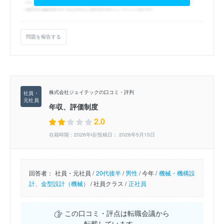
問題を報告する
株式会社ジェイテックの口コミ・評判
年収、評価制度
2.0
在籍時期：2026年頃/投稿日： 2026年5月15日
回答者：
社員・元社員 /
20代後半
/
男性
/
今年 /
機械・機構設
計、金型設計（機械）
/
社員クラス /
正社員
この口コミ・評点は転職会議から
転載しています。