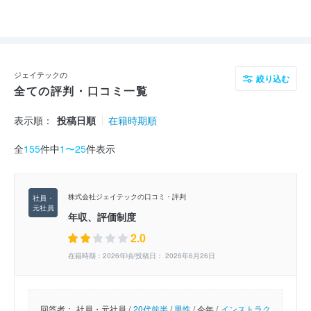
ジェイテックの
絞り込む
全ての評判・口コミ一覧
表示順：
投稿日順
在籍時期順
全
155
件中
1〜25
件表示
株式会社ジェイテックの口コミ・評判
年収、評価制度
2.0
在籍時期：2026年頃/投稿日： 2026年6月26日
回答者：
社員・元社員 /
20代前半
/
男性
/
今年 /
インストラク