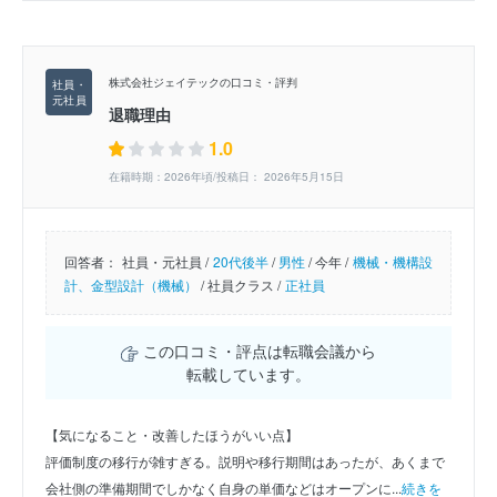
株式会社ジェイテックの口コミ・評判
退職理由
1.0
在籍時期：2026年頃/投稿日： 2026年5月15日
回答者：
社員・元社員 /
20代後半
/
男性
/
今年 /
機械・機構設
計、金型設計（機械）
/
社員クラス /
正社員
この口コミ・評点は転職会議から
転載しています。
【気になること・改善したほうがいい点】
評価制度の移行が雑すぎる。説明や移行期間はあったが、あくまで
会社側の準備期間でしかなく自身の単価などはオープンに...
続きを