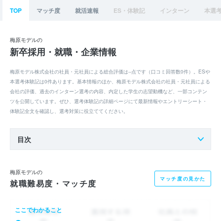
TOP
マッチ度
就活速報
ES・体験記
インターン
本選
梅原モデルの
新卒採用・就職・企業情報
梅原モデル株式会社の社員・元社員による総合評価は--点です（口コミ回答数0件）。ESや
本選考体験記は0件あります。基本情報のほか、梅原モデル株式会社の社員・元社員による
会社の評価、過去のインターン選考の内容、内定した学生の志望動機など、一部コンテン
ツを公開しています。ぜひ、選考体験記の詳細ページにて最新情報やエントリーシート・
体験記全文を確認し、選考対策に役立ててください。
目次
梅原モデルの
マッチ度の見かた
就職難易度・マッチ度
ここでわかること