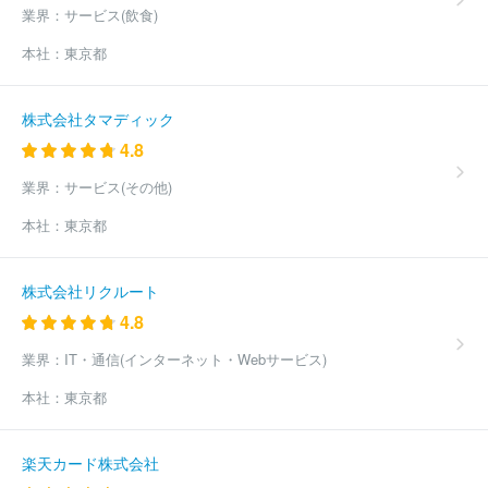
業界：
サービス(飲食)
然塾
コイト電工株式会社
株式会社ストームレーベルズ
ほか
(1048件)
本社：
東京都
株式会社タマディック
4.8
業界：
サービス(その他)
本社：
東京都
株式会社リクルート
4.8
業界：
IT・通信(インターネット・Webサービス)
本社：
東京都
楽天カード株式会社