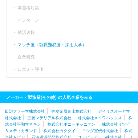
本選考対策
インターン
就活速報
マッチ度（就職難易度・採用大学）
企業研究
口コミ・評価
メーカー・製造業(その他) の人気企業をみる
田辺ファーマ株式会社
住友金属鉱山株式会社
アイリスオーヤマ
株式会社
三菱マテリアル株式会社
株式会社メイワパックス
株
式会社平和マネキン
株式会社ポニーキャニオン
株式会社リツビ
＆メディカランド
株式会社カクダイ
ヨシダ宣伝株式会社
株式
会社トピア
石油資源開発株式会社
ユーピーアール株式会社
セ