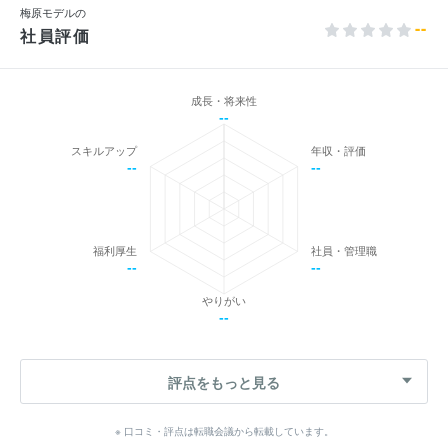
梅原モデルの
--
社員評価
成長・将来性
--
スキルアップ
年収・評価
--
--
福利厚生
社員・管理職
--
--
やりがい
--
評点をもっと見る
※ 口コミ・評点は転職会議から転載しています。