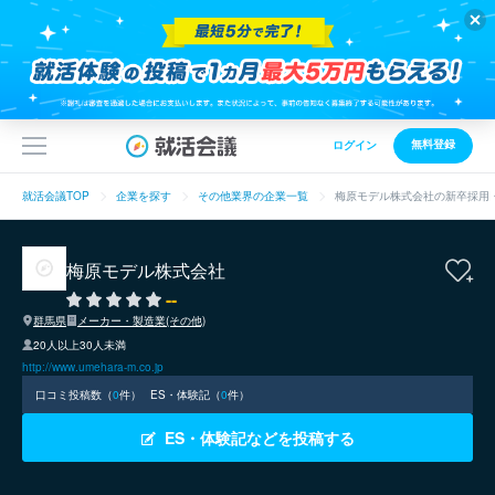
無料登録
ログイン
就活会議TOP
企業を探す
その他業界の企業一覧
梅原モデル株式会社の新卒採用
梅原モデル株式会社
--
群馬県
メーカー・製造業(その他)
20人以上30人未満
http://www.umehara-m.co.jp
口コミ投稿数（
0
件）
ES・体験記（
0
件）
ES・体験記などを投稿する