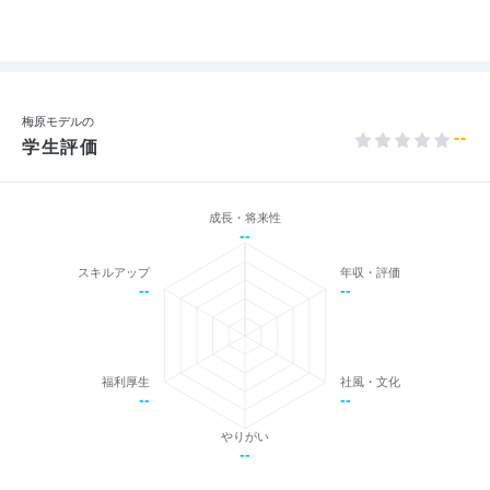
梅原モデルの
--
学生評価
成長・将来性
--
スキルアップ
年収・評価
--
--
福利厚生
社風・文化
--
--
やりがい
--