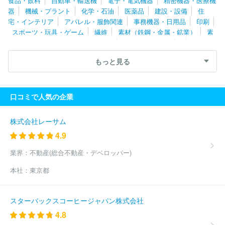
食品・飲料
自動車・輸送機
電子・電気機器
精密機器・医療機
宝舞台株式会社
株式会社フィアロコーポレーション
日本飛行機
器
機械・プラント
化学・石油
医薬品
建設・設備
住
株式会社
日宝化学株式会社
株式会社クオカード
協和合金株式
宅・インテリア
アパレル・服飾関連
事務機器・日用品
印刷
会社
株式会社情報工房
ユニット株式会社
株式会社フジアー
スポーツ・玩具・ゲーム
繊維
素材（鉄鋼・金属・鉱業）
素
ル
株式会社谷沢製作所
株式会社サンブライト
株式会社ビジネ
材（ゴム・ガラス・セラミックス）
素材（紙・パルプ）
素材
ス・アソシエイツ
東亜レジン株式会社
株式会社田村工機
株式
（その他）
農林・水産
たばこ・飼料
その他
会社Ｒ＆Ｃ
株式会社山本製作所
住友金属鉱山株式会社
株式会
もっと見る
社エーアンドティーＨＤ
株式会社三井Ｅ＆Ｓ
株式会社丸ノ内工
芸
株式会社イーガルド
新光ネームプレート株式会社
日本ゼト
ック株式会社
株式会社クラップハンズ
三菱マテリアル株式会社
口コミで人気の企業
石油資源開発株式会社
株式会社ポニーキャニオン
株式会社タイ
カ
セイコーウオッチ株式会社
多田建設株式会社
株式会社カル
チャー・プロ
広松久水産株式会社
日之出産業株式会社
カヤ
株式会社レーサム
ク・ジャパン株式会社
株式会社ゲストリスト
株式会社オガワ
4.9
株式会社バーナードソフト
株式会社佐々部材木店
株式会社相武
機械
安永広告株式会社
株式会社ニッシン
岡田工業株式会社
業界：
不動産(総合不動産・デベロッパー)
株式会社中川木型製作所
イセ工業株式会社
伊福精密株式会社
本社：
東京都
ＩＮＴＥＲＬＩＮＥ株式会社
大森システム株式会社
有限会社エ
ース木型
ＫＩＺＵＮＡ ＪＡＰＡＮ株式会社
株式会社玉津浦木
型製作所
株式会社山田松香木店
株式会社アマノウッド
有限会
スターバックスコーヒージャパン株式会社
社丸忠木型製作所
有限会社広和プラスチック
株式会社フルネス
4.8
ナルミナス・キャリア株式会社
アイワ金属株式会社
株式会社エ
ル・インターフェース
株式会社モード工芸
有限会社やんばる自