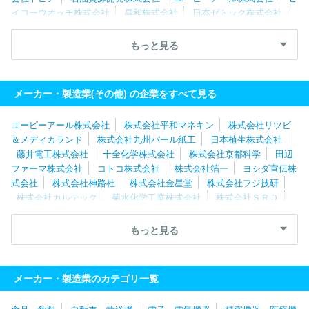
イコーウオッチ株式会社
昌和株式会社
日本ゼトック株式会社
株式会社浅野
ミツワ電機工業株式会社
株式会社タイカ
藤井
電工株式会社
株式会社エーアンドティーＨＤ
日本植生株式会社
もっと見る
株式会社クオカード
株式会社リッジワークス
菊水化学工業株式
会社
株式会社山本製作所
株式会社キクテック
日本飛行機株式
会社
三和パッキング工業株式会社
株式会社京都科学
メーカー・製造業(その他) の企業をすべて見る
ユーピーアール株式会社
株式会社平和マネキン
株式会社リツビ
＆メディカランド
株式会社九州パール紙工
日本植生株式会社
藤井電工株式会社
十全化学株式会社
株式会社京都科学
田辺
ファーマ株式会社
コトコ株式会社
株式会社箔一
ヨシダ宣伝株
式会社
株式会社神路社
株式会社金星堂
株式会社フジ技研
株式会社カルテック
菊水化学工業株式会社
株式会社ＳＲＤ
港製器工業株式会社
株式会社カクダイ
サンコー株式会社
株
式会社トピア
ミツワ電機工業株式会社
三和パッキング工業株式
もっと見る
会社
東洋アルチタイト産業株式会社
株式会社キクテック
株式
会社ハマネツ
株式会社メイワパックス
有限会社平成
昌和株式
会社
野村建設工業株式会社
株式会社フレンズ
株式会社浅野
メーカー・製造業のカテゴリ一覧
株式会社リッジワークス
株式会社オーリス
ウチノ看板株式会
社
アイリスオーヤマ株式会社
株式会社日情秋田システムズ
東