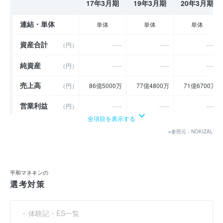
17年3月期
19年3月期
20年3月期
連結・単体
単体
単体
単体
資産合計
----
----
----
（円）
純資産
----
----
----
（円）
売上高
（円）
86億5000万
77億4800万
71億6700万
営業利益
----
----
----
（円）
全項目を表示する
経常利益
----
----
----
（円）
※参照元：NOKIZAL
当期純利益
3億8000万
4億2701万
4億3478万
（円）
利益余剰金
----
----
----
（円）
平和マネキンの
選考対策
売上伸び率
----
- 10.43
- 7.5
（％）
営業利益率
----
----
----
（％）
体験記・ES一覧