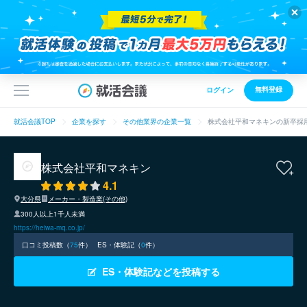
無料登録
ログイン
就活会議TOP
企業を探す
その他業界の企業一覧
株式会社平和マネキンの新卒採
株式会社平和マネキン
4.1
大分県
メーカー・製造業(その他)
300人以上1千人未満
https://heiwa-mq.co.jp/
口コミ投稿数（
75
件）
ES・体験記（
0
件）
ES・体験記などを投稿する