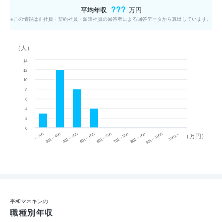
???
平均年収
万円
※この情報は正社員・契約社員・派遣社員の回答者による回答データから算出しています。
（人）
14
12
10
8
6
4
2
0
~ 300
701 ~ 800
301 ~ 400
801 ~ 900
401 ~ 500
901 ~ 1000
501 ~ 600
601 ~ 700
1001 ~
（万円）
平和マネキンの
職種別年収