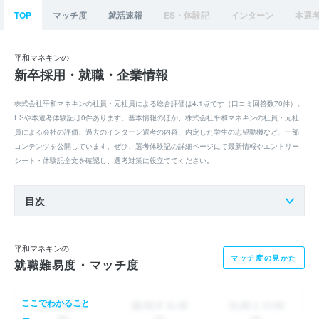
TOP
マッチ度
就活速報
ES・体験記
インターン
本選
平和マネキンの
新卒採用・就職・企業情報
株式会社平和マネキンの社員・元社員による総合評価は4.1点です（口コミ回答数70件）。
ESや本選考体験記は0件あります。基本情報のほか、株式会社平和マネキンの社員・元社
員による会社の評価、過去のインターン選考の内容、内定した学生の志望動機など、一部
コンテンツを公開しています。ぜひ、選考体験記の詳細ページにて最新情報やエントリー
シート・体験記全文を確認し、選考対策に役立ててください。
目次
平和マネキンの
マッチ度の見かた
就職難易度・マッチ度
ここでわかること