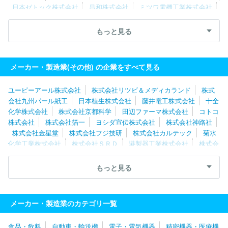
日本ゼトック株式会社
昌和株式会社
ミツワ電機工業株式会社
株式会社浅野
株式会社タイカ
藤井電工株式会社
株式会社エ
ーアンドティーＨＤ
日本植生株式会社
株式会社クオカード
株
もっと見る
式会社リッジワークス
菊水化学工業株式会社
株式会社山本製作
所
株式会社キクテック
日本飛行機株式会社
三和パッキング工
業株式会社
株式会社京都科学
株式会社箔一
メーカー・製造業(その他) の企業をすべて見る
ユーピーアール株式会社
株式会社リツビ＆メディカランド
株式
会社九州パール紙工
日本植生株式会社
藤井電工株式会社
十全
化学株式会社
株式会社京都科学
田辺ファーマ株式会社
コトコ
株式会社
株式会社箔一
ヨシダ宣伝株式会社
株式会社神路社
株式会社金星堂
株式会社フジ技研
株式会社カルテック
菊水
化学工業株式会社
株式会社ＳＲＤ
港製器工業株式会社
株式会
社カクダイ
サンコー株式会社
株式会社トピア
ミツワ電機工業
株式会社
三和パッキング工業株式会社
東洋アルチタイト産業株
もっと見る
式会社
株式会社キクテック
株式会社ハマネツ
株式会社メイワ
パックス
有限会社平成
昌和株式会社
野村建設工業株式会社
株式会社フレンズ
株式会社浅野
株式会社リッジワークス
株
メーカー・製造業のカテゴリ一覧
式会社オーリス
ウチノ看板株式会社
アイリスオーヤマ株式会社
株式会社日情秋田システムズ
東宝舞台株式会社
株式会社フィア
食品・飲料
自動車・輸送機
電子・電気機器
精密機器・医療機