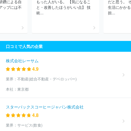
研鑽による自
もった人がいる。 【気になるこ
だと思う。 
株式会社ストームレーベルズ
ほか(1049件)
アップには不
と・改善したほうがいい点】 技
生活にかかる
術...
担...
口コミで人気の企業
株式会社レーサム
4.9
業界：
不動産(総合不動産・デベロッパー)
本社：
東京都
スターバックスコーヒージャパン株式会社
4.8
業界：
サービス(飲食)