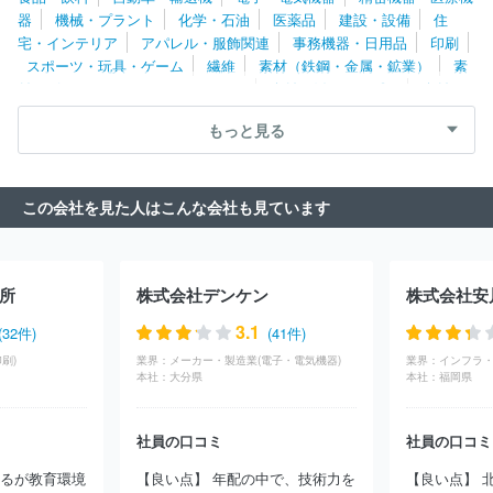
ロコーポレーション
日本飛行機株式会社
日宝化学株式会社
株
器
機械・プラント
化学・石油
医薬品
建設・設備
住
式会社クオカード
協和合金株式会社
株式会社情報工房
ユニッ
宅・インテリア
アパレル・服飾関連
事務機器・日用品
印刷
ト株式会社
株式会社フジアール
株式会社谷沢製作所
株式会社
スポーツ・玩具・ゲーム
繊維
素材（鉄鋼・金属・鉱業）
素
サンブライト
株式会社ビジネス・アソシエイツ
東亜レジン株式
材（ゴム・ガラス・セラミックス）
素材（紙・パルプ）
素材
会社
株式会社田村工機
株式会社Ｒ＆Ｃ
株式会社山本製作所
（その他）
農林・水産
たばこ・飼料
その他
住友金属鉱山株式会社
株式会社ＳＨＯＥＩ
株式会社エーアンド
もっと見る
ティーＨＤ
株式会社三井Ｅ＆Ｓ
株式会社丸ノ内工芸
株式会社
イーガルド
新光ネームプレート株式会社
日本ゼトック株式会社
株式会社クラップハンズ
三菱マテリアル株式会社
石油資源開発
この会社を見た人はこんな会社も見ています
株式会社
株式会社ポニーキャニオン
株式会社タイカ
セイコー
ウオッチ株式会社
多田建設株式会社
株式会社カルチャー・プロ
広松久水産株式会社
日之出産業株式会社
カヤク・ジャパン株式
会社
梅原モデル株式会社
株式会社ゲストリスト
株式会社オガ
所
株式会社デンケン
株式会社安
ワ
株式会社バーナードソフト
株式会社佐々部材木店
株式会社
相武機械
安永広告株式会社
株式会社ニッシン
岡田工業株式会
3.1
(32件)
(41件)
社
株式会社中川木型製作所
イセ工業株式会社
伊福精密株式会
刷)
業界：
メーカー・製造業(電子・電気機器)
業界：
社
ＩＮＴＥＲＬＩＮＥ株式会社
大森システム株式会社
有限会
本社：
大分県
本社：
福岡県
社エース木型
ＫＩＺＵＮＡ ＪＡＰＡＮ株式会社
株式会社玉津
浦木型製作所
株式会社山田松香木店
株式会社アマノウッド
有
限会社丸忠木型製作所
有限会社広和プラスチック
株式会社フル
社員の口コミ
社員の口コミ
ネス
アイワ金属株式会社
株式会社エル・インターフェース
株
よるが教育環境
【良い点】 年配の中で、技術力を
【良い点】 
式会社モード工芸
有限会社やんばる自然塾
コイト電工株式会社