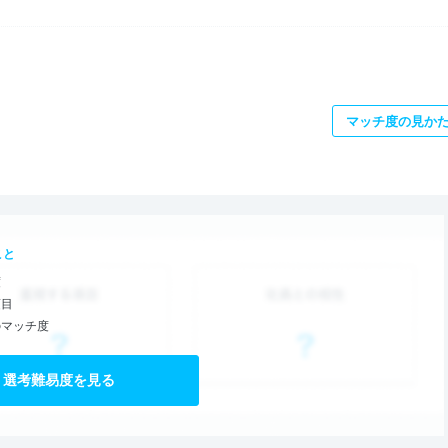
マッチ度の見か
こと
度
項目
のマッチ度
選考難易度を見る