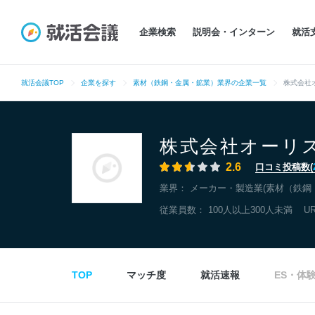
企業検索
説明会・インターン
就活
就活会議TOP
企業を探す
素材（鉄鋼・金属・鉱業）業界の企業一覧
株式会社
株式会社オーリ
2.6
口コミ投稿数(
業界：
メーカー・製造業(素材（鉄鋼
従業員数： 100人以上300人未満
U
TOP
マッチ度
就活速報
ES・体