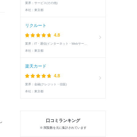
業界：
サービス(その他)
本社：
東京都
リクルート
4.8
業界：
IT・通信(インターネット・Webサービス)
本社：
東京都
楽天カード
4.8
業界：
金融(クレジット・信販)
本社：
東京都
口コミランキング
し
※ 閲覧数を元に集計されています