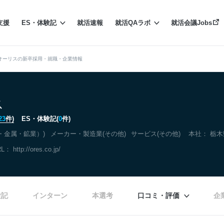
支援
ES・体験記
就活速報
就活QAラボ
就活会議Jobs
オーリスの新卒採用・就職・企業情報
ス
23
件)
ES・体験記(
0
件)
・金属・鉱業）)
メーカー・製造業(その他)
サービス(その他)
本社：
栃木
RL：
http://ores.co.jp/
験記
インターン
本選考
口コミ・評価
企