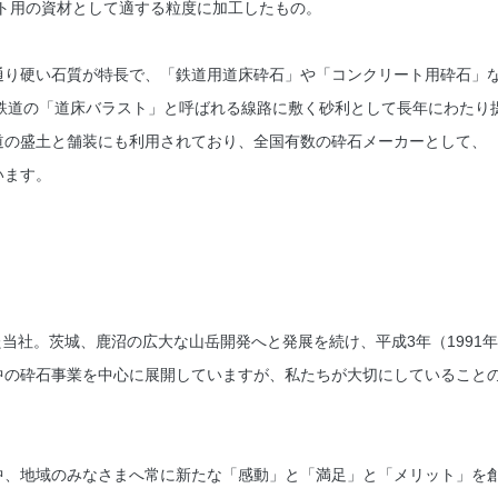
ト用の資材として適する粒度に加工したもの。
通り硬い石質が特長で、「鉄道用道床砕石」や「コンクリート用砕石」
鉄道の「道床バラスト」と呼ばれる線路に敷く砂利として長年にわたり
道の盛土と舗装にも利用されており、全国有数の砕石メーカーとして、
います。
た当社。茨城、鹿沼の広大な山岳開発へと発展を続け、平成3年（1991
中の砕石事業を中心に展開していますが、私たちが大切にしていること
中、地域のみなさまへ常に新たな「感動」と「満足」と「メリット」を