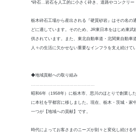
*砕石…岩石を人工的に小さく砕き、道路やコンクリー
栃木砕石工場から産出される『硬質砂岩』はその名の
どに適しています。そのため、JR東日本をはじめ東武
供されています。また、東北自動車道・北関東自動車
人々の生活に欠かせない重要なインフラを支え続けて
◆地域貢献への取り組み
………………………………………
昭和6年（1958年）に栃木市、思川のほとりで創業し
に本社を宇都宮に移しました。現在、栃木・茨城・家
一つが【地域への貢献】です。
時代によってお客さまのニーズが刻々と変化し続ける