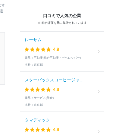
社オ
選
口コミで人気の企業
※ 総合評価を元に集計されています
レーサム
4.9
業界：
不動産(総合不動産・デベロッパー)
本社：
東京都
スターバックスコーヒージャパン
4.8
業界：
サービス(飲食)
本社：
東京都
タマディック
4.8